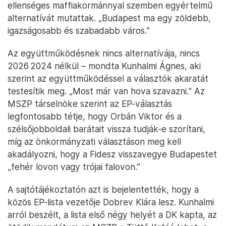
ellenséges maffiakormánnyal szemben egyértelmű
alternatívát mutattak. „Budapest ma egy zöldebb,
igazságosabb és szabadabb város.”
Az együttműködésnek nincs alternatívája, nincs
2026 2024 nélkül – mondta Kunhalmi Ágnes, aki
szerint az együttműködéssel a választók akaratát
testesítik meg. „Most már van hova szavazni.” Az
MSZP társelnöke szerint az EP-választás
legfontosabb tétje, hogy Orbán Viktor és a
szélsőjobboldali barátait vissza tudják-e szorítani,
míg az önkormányzati választáson meg kell
akadályozni, hogy a Fidesz visszavegye Budapestet
„fehér lovon vagy trójai falovon.”
A sajtótájékoztatón azt is bejelentették, hogy a
közös EP-lista vezetője Dobrev Klára lesz. Kunhalmi
arról beszélt, a lista első négy helyét a DK kapta, az