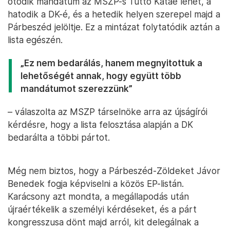
ötödik mandátum az MSZP-s Tüttő Katáé lehet, a
hatodik a DK-é, és a hetedik helyen szerepel majd a
Párbeszéd jelöltje. Ez a mintázat folytatódik aztán a
lista egészén.
„Ez nem bedarálás, hanem megnyitottuk a
lehetőségét annak, hogy együtt több
mandátumot szerezzünk”
– válaszolta az MSZP társelnöke arra az újságírói
kérdésre, hogy a lista felosztása alapján a DK
bedarálta a többi pártot.
Még nem biztos, hogy a Párbeszéd-Zöldeket Jávor
Benedek fogja képviselni a közös EP-listán.
Karácsony azt mondta, a megállapodás után
újraértékelik a személyi kérdéseket, és a párt
kongresszusa dönt majd arról, kit delegálnak a