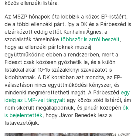
közös ellenzéki listára.
Az MSZP hónapok óta lobbizik a közös EP-listáért,
de a többi ellenzéki párt, így a DK és a Párbeszéd is
elzárkózott eddig ettől. Kunhalmi Ágnes, a
szocialisták társelnöke
többször is arról beszélt
,
hogy az ellenzéki pártoknak muszáj
együttműködnie ebben a rendszerben, mert a
Fideszt csak közösen győzhetik le, és a külön
listákkal akár 10-15 százaléknyi szavazatot is
kidobhatnak. A DK korábban azt mondta, az EP-
választáson nincs együttműködési kényszer, és
mindenki megmérettetheti magát. A Párbeszéd
egy
ideig az LMP-vel tárgyalt
egy közös zöld listáról, ám
nem sikerült megállapodniuk, és január közepén
ők
is bejelentették
, hogy Jávor Benedek lesz a
listavezetőjük.