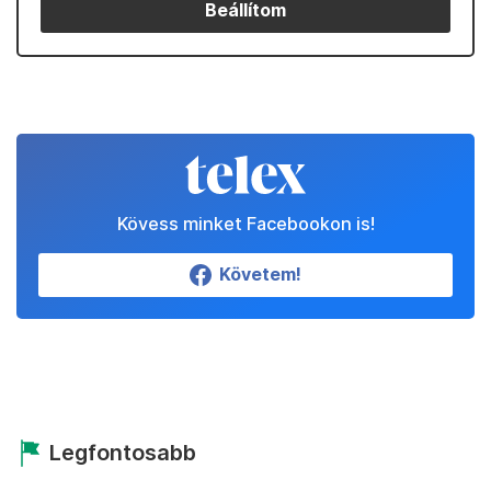
Beállítom
Kövess minket Facebookon is!
Követem!
Legfontosabb