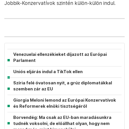
Jobbik-Konzervatívok szintén külön-külön indul.
Venezuelai ellenzékieket díjazott az Európai
Parlament
Uniós eljárás indul a TikTok ellen
Szíria felé óvatosan nyit, a grúz diplomatákkal
szemben zár az EU
Giorgia Meloni lemond az Európai Konzervatívok
és Reformerek elnöki tisztségéről
Borvendég: Ma csak az EU-ban maradásunkra
tudnék voksolni, de előállhat olyan, hogy nem