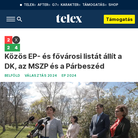
TELEX
AFTER
G7
KARAKTER
TÁMOGATÁS
SHOP
Támogatás
Közös EP- és fővárosi listát állít a
DK, az MSZP és a Párbeszéd
BELFÖLD
VÁLASZTÁS 2024
EP 2024