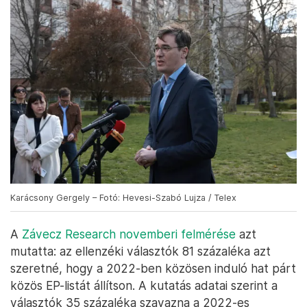
Karácsony Gergely – Fotó: Hevesi-Szabó Lujza / Telex
A
Závecz Research novemberi felmérése
azt
mutatta: az ellenzéki választók 81 százaléka azt
szeretné, hogy a 2022-ben közösen induló hat párt
közös EP-listát állítson. A kutatás adatai szerint a
választók 35 százaléka szavazna a 2022-es