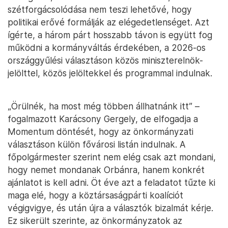
szétforgácsolódása nem teszi lehetővé, hogy
politikai erővé formálják az elégedetlenséget. Azt
ígérte, a három párt hosszabb távon is együtt fog
működni a kormányváltás érdekében, a 2026-os
országgyűlési választáson közös miniszterelnök-
jelölttel, közös jelöltekkel és programmal indulnak.
„Örülnék, ha most még többen állhatnánk itt” –
fogalmazott Karácsony Gergely, de elfogadja a
Momentum döntését, hogy az önkormányzati
választáson külön fővárosi listán indulnak. A
főpolgármester szerint nem elég csak azt mondani,
hogy nemet mondanak Orbánra, hanem konkrét
ajánlatot is kell adni. Öt éve azt a feladatot tűzte ki
maga elé, hogy a köztársaságpárti koalíciót
végigvigye, és után újra a választók bizalmát kérje.
Ez sikerült szerinte, az önkormányzatok az