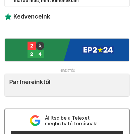
marad más, mint kimenekülni
Kedvenceink
Partnereinktől
Állítsd be a Telexet
megbízható forrásnak!