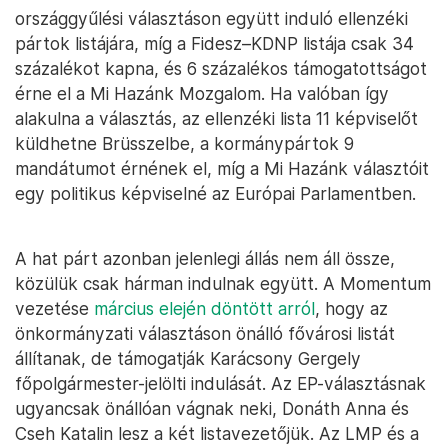
országgyűlési választáson együtt induló ellenzéki
pártok listájára, míg a Fidesz–KDNP listája csak 34
százalékot kapna, és 6 százalékos támogatottságot
érne el a Mi Hazánk Mozgalom. Ha valóban így
alakulna a választás, az ellenzéki lista 11 képviselőt
küldhetne Brüsszelbe, a kormánypártok 9
mandátumot érnének el, míg a Mi Hazánk választóit
egy politikus képviselné az Európai Parlamentben.
A hat párt azonban jelenlegi állás nem áll össze,
közülük csak hárman indulnak együtt. A Momentum
vezetése
március elején döntött arról
, hogy az
önkormányzati választáson önálló fővárosi listát
állítanak, de támogatják Karácsony Gergely
főpolgármester-jelölti indulását. Az EP-választásnak
ugyancsak önállóan vágnak neki, Donáth Anna és
Cseh Katalin lesz a két listavezetőjük. Az LMP és a