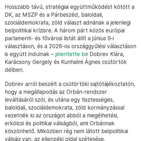
Hosszabb távú, stratégiai együttműködést kötött a
DK, az MSZP és a Párbeszéd, baloldali,
szociáldemokrata, zöld választ adnának a jelenlegi
belpolitikai krízisre. A három párt közös európai
parlamenti- és fővárosi listát állít a június 9-i
választáson, és a 2026-os országgyűlési választáson
is együtt indulnak –
jelentette be
Dobrev Klára,
Karácsony Gergely és Kunhalmi Ágnes csütörtök
délben.
Dobrev arról beszélt a csütörtöki sajtótájékoztatón,
hogy a megállapodás az Orbán-rendszer
leváltásáról szól, és utána egy tisztességes,
baloldali, szociáldemokrata, zöld kormányzással
vezetnék ki az országot abból a megélhetési,
erkölcsi és politikai válságból, ami Orbánnak
köszönhető. Miközben rég nem látott belpolitikai
válság van, az ellenzéki oldal szétesése,