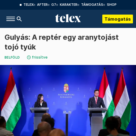
TELEX
AFTER
G7
KARAKTER
TÁMOGATÁS
SHOP
Támogatás
Gulyás: A reptér egy aranytojást
tojó tyúk
frissítve
BELFÖLD