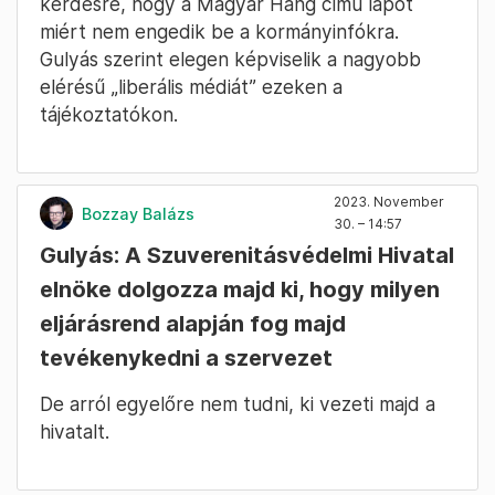
kérdésre, hogy a Magyar Hang című lapot
miért nem engedik be a kormányinfókra.
Gulyás szerint elegen képviselik a nagyobb
elérésű „liberális médiát” ezeken a
tájékoztatókon.
2023. November
Bozzay Balázs
30. – 14:57
Gulyás: A Szuverenitásvédelmi Hivatal
elnöke dolgozza majd ki, hogy milyen
eljárásrend alapján fog majd
tevékenykedni a szervezet
De arról egyelőre nem tudni, ki vezeti majd a
hivatalt.