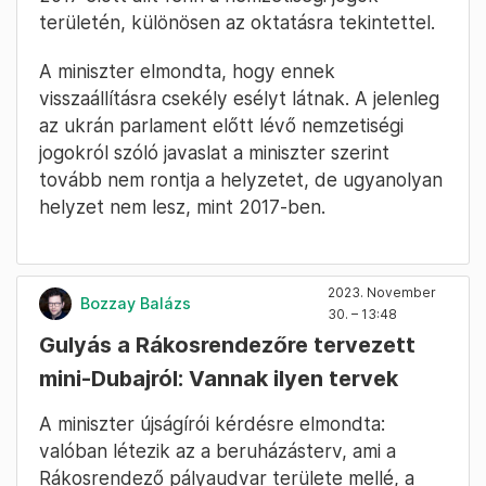
területén, különösen az oktatásra tekintettel.
A miniszter elmondta, hogy ennek
visszaállításra csekély esélyt látnak. A jelenleg
az ukrán parlament előtt lévő nemzetiségi
jogokról szóló javaslat a miniszter szerint
tovább nem rontja a helyzetet, de ugyanolyan
helyzet nem lesz, mint 2017-ben.
2023. November
Bozzay Balázs
30. – 13:48
Gulyás a Rákosrendezőre tervezett
mini-Dubajról: Vannak ilyen tervek
A miniszter újságírói kérdésre elmondta:
valóban létezik az a beruházásterv, ami a
Rákosrendező pályaudvar területe mellé, a