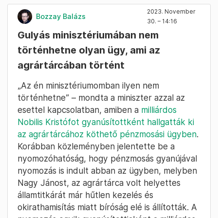
2023. November
Bozzay Balázs
30. – 14:16
Gulyás minisztériumában nem
történhetne olyan ügy, ami az
agrártárcában történt
„Az én minisztériumomban ilyen nem
történhetne” – mondta a miniszter azzal az
esettel kapcsolatban, amiben a
milliárdos
Nobilis Kristófot gyanúsítottként hallgatták ki
az agrártárcához köthető pénzmosási ügyben
.
Korábban közleményben jelentette be a
nyomozóhatóság, hogy pénzmosás gyanújával
nyomozás is indult abban az ügyben, melyben
Nagy Jánost, az agrártárca volt helyettes
államtitkárát már hűtlen kezelés és
okirathamisítás miatt bíróság elé is állították. A