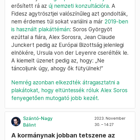
erősített rá az
új nemzeti konzultációra.
A
Fidesz agytrösztjei valószínűleg azt gondolták,
nem érdemes túl sokat variálni a már
2019-ben
is használt plakáttémán
: Soros Györgyöt
ezúttal a fiára, Alex Sorosra, Jean Claude
Junckert pedig az Európai Bizottság jelenlegi
elnökére, Ursula von der Leyenre cserélték le.
A kiemelt üzenet pedig az, hogy: „Ne
táncoljunk úgy, ahogy ők fütyülnek!”
Nemrég azonban elkezdték átragasztatni a
plakátokat, hogy eltüntessék róluk Alex Soros
fenyegetően mutogató jobb kezét.
Szántó-Nagy
2023. November
Bálint
30. – 14:27
A kormánynak jobban tetszene az