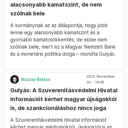
alacsonyabb kamatszint, de nem
szólnak bele
A kormánynak az az álláspontja, hogy jobb
lenne egy alacsonyabb kamatszint és a
gyorsabb kamatcsökkentés, de ebbe nem
szólnak bele, mert ez a Magyar Nemzeti Bank
és a monetáris politika dolga – mondta Gulyás.
2023. November
Bozzay Balázs
30. – 14:26
Gulyás: A Szuverenitásvédelmi Hivatal
információt kérhet magyar újságoktól
is, de szankcionáláshoz nincs joga
A Szuverenitásvédelmi Hivatal információt
kérhet magyar médiumoktól, újságoktól is az