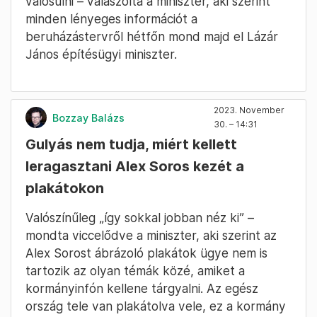
valósulni – válaszolta a miniszter, aki szerint
minden lényeges információt a
beruházástervről hétfőn mond majd el Lázár
János építésügyi miniszter.
2023. November
Bozzay Balázs
30. – 14:31
Gulyás nem tudja, miért kellett
leragasztani Alex Soros kezét a
plakátokon
Valószínűleg „így sokkal jobban néz ki” –
mondta viccelődve a miniszter, aki szerint az
Alex Sorost ábrázoló plakátok ügye nem is
tartozik az olyan témák közé, amiket a
kormányinfón kellene tárgyalni. Az egész
ország tele van plakátolva vele, ez a kormány