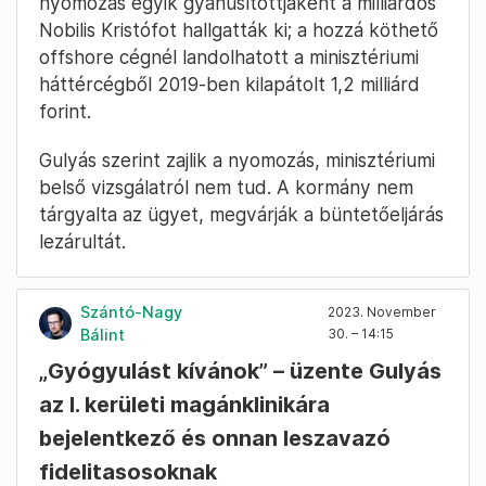
nyomozás egyik gyanúsítottjaként a milliárdos
Nobilis Kristófot hallgatták ki; a hozzá köthető
offshore cégnél landolhatott a minisztériumi
háttércégből 2019-ben kilapátolt 1,2 milliárd
forint.
Gulyás szerint zajlik a nyomozás, minisztériumi
belső vizsgálatról nem tud. A kormány nem
tárgyalta az ügyet, megvárják a büntetőeljárás
lezárultát.
Szántó-Nagy
2023. November
Bálint
30. – 14:15
„Gyógyulást kívánok” – üzente Gulyás
az I. kerületi magánklinikára
bejelentkező és onnan leszavazó
fidelitasosoknak