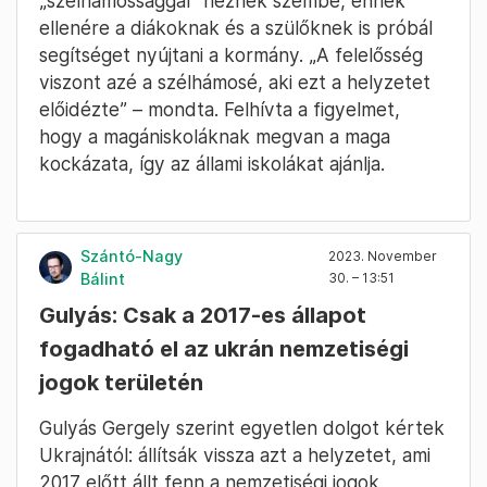
„szélhámossággal” néznek szembe, ennek
ellenére a diákoknak és a szülőknek is próbál
segítséget nyújtani a kormány. „A felelősség
viszont azé a szélhámosé, aki ezt a helyzetet
előidézte” – mondta. Felhívta a figyelmet,
hogy a magániskoláknak megvan a maga
kockázata, így az állami iskolákat ajánlja.
Szántó-Nagy
2023. November
Bálint
30. – 13:51
Gulyás: Csak a 2017-es állapot
fogadható el az ukrán nemzetiségi
jogok területén
Gulyás Gergely szerint egyetlen dolgot kértek
Ukrajnától: állítsák vissza azt a helyzetet, ami
2017 előtt állt fenn a nemzetiségi jogok