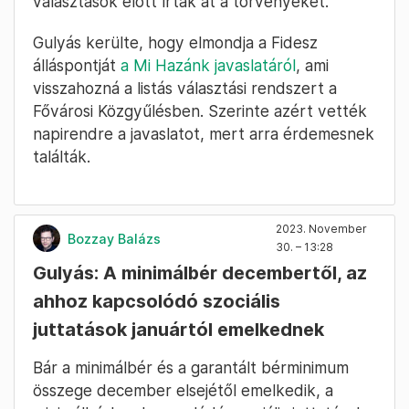
választások előtt írták át a törvényeket.
Gulyás kerülte, hogy elmondja a Fidesz
álláspontját
a Mi Hazánk javaslatáról
, ami
visszahozná a listás választási rendszert a
Fővárosi Közgyűlésben. Szerinte azért vették
napirendre a javaslatot, mert arra érdemesnek
találták.
2023. November
Bozzay Balázs
30. – 13:28
Gulyás: A minimálbér decembertől, az
ahhoz kapcsolódó szociális
juttatások januártól emelkednek
Bár a minimálbér és a garantált bérminimum
összege december elsejétől emelkedik, a