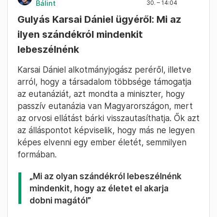
Bálint
30. – 14:04
Gulyás Karsai Dániel ügyéről: Mi az
ilyen szándékról mindenkit
lebeszélnénk
Karsai Dániel alkotmányjogász peréről, illetve
arról, hogy a társadalom többsége támogatja
az eutanáziát, azt mondta a miniszter, hogy
passzív eutanázia van Magyarországon, mert
az orvosi ellátást bárki visszautasíthatja. Ők azt
az álláspontot képviselik, hogy más ne legyen
képes elvenni egy ember életét, semmilyen
formában.
„Mi az olyan szándékról lebeszélnénk
mindenkit, hogy az életet el akarja
dobni magától”