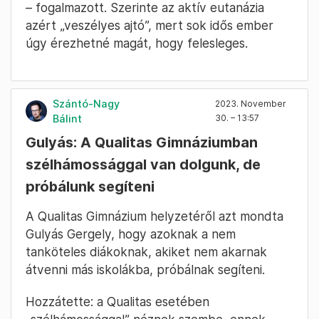
– fogalmazott. Szerinte az aktív eutanázia
azért „veszélyes ajtó”, mert sok idős ember
úgy érezhetné magát, hogy felesleges.
Szántó-Nagy
2023. November
Bálint
30. – 13:57
Gulyás: A Qualitas Gimnáziumban
szélhámossággal van dolgunk, de
próbálunk segíteni
A Qualitas Gimnázium helyzetéről azt mondta
Gulyás Gergely, hogy azoknak a nem
tanköteles diákoknak, akiket nem akarnak
átvenni más iskolákba, próbálnak segíteni.
Hozzátette: a Qualitas esetében