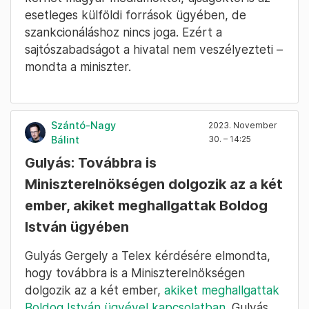
esetleges külföldi források ügyében, de
szankcionáláshoz nincs joga. Ezért a
sajtószabadságot a hivatal nem veszélyezteti –
mondta a miniszter.
Szántó-Nagy
2023. November
Bálint
30. – 14:25
Gulyás: Továbbra is
Miniszterelnökségen dolgozik az a két
ember, akiket meghallgattak Boldog
István ügyében
Gulyás Gergely a Telex kérdésére elmondta,
hogy továbbra is a Miniszterelnökségen
dolgozik az a két ember,
akiket meghallgattak
Boldog István ügyével kapcsolatban
. Gulyás