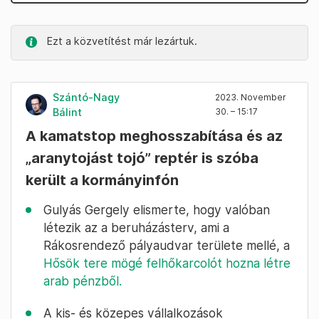
Ezt a közvetítést már lezártuk.
Szántó-Nagy
2023. November
Bálint
30. – 15:17
A kamatstop meghosszabítása és az
„aranytojást tojó” reptér is szóba
került a kormányinfón
Gulyás Gergely elismerte, hogy valóban
létezik az a beruházásterv, ami a
Rákosrendező pályaudvar területe mellé, a
Hősök tere mögé felhőkarcolót hozna létre
arab pénzből.
A kis- és közepes vállalkozások