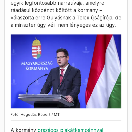
egyik legfontosabb narratívája, amelyre
ráadásul közpénzt költött a kormány –
válaszolta erre Gulyásnak a Telex újságírója, de
a miniszter úgy véli: nem lényeges ez az ügy.
Fotó: Hegedüs Róbert / MTI
A kormány
országos plakátkampánnyal