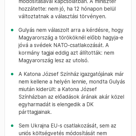
módosításával kapcsolatban. A miniszter
hozzátette: nem jó, ha 12 hónapon belül
változtatnak a választási törvényen.
Gulyás nem válaszolt arra a kérdésre, hogy
Magyarország a törököknél előbb hagyja-e
jóvá a svédek NATO-csatlakozását. A
kormány tagjai eddig azt állították: nem
Magyarország lesz az utolsó.
A Katona József Színház igazgatójának már
nem kellene a helyén lennie, mondta Gulyás
miután kiderült: a Katona József
Színházban az előadások árának akár közel
egyharmadát is elengedik a DK
párttagjainak.
Sem Ukrajna EU-s csatlakozását, sem az
uniós költségvetés módosítását nem