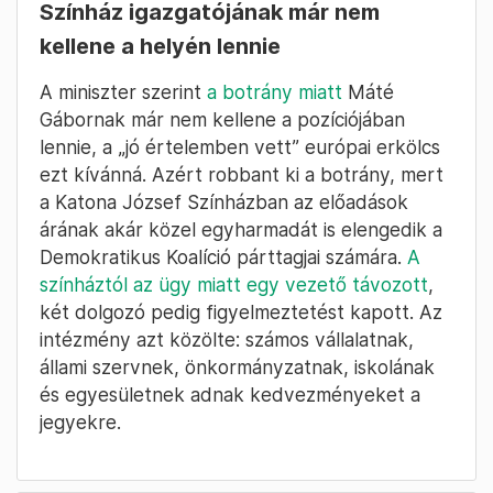
Színház igazgatójának már nem
kellene a helyén lennie
A miniszter szerint
a botrány miatt
Máté
Gábornak már nem kellene a pozíciójában
lennie, a „jó értelemben vett” európai erkölcs
ezt kívánná. Azért robbant ki a botrány, mert
a Katona József Színházban az előadások
árának akár közel egyharmadát is elengedik a
Demokratikus Koalíció párttagjai számára.
A
színháztól az ügy miatt egy vezető távozott
,
két dolgozó pedig figyelmeztetést kapott. Az
intézmény azt közölte: számos vállalatnak,
állami szervnek, önkormányzatnak, iskolának
és egyesületnek adnak kedvezményeket a
jegyekre.