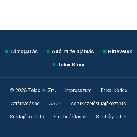
Támogatás
Adó 1% felajánlás
Hírlevelek
Telex Shop
© 2026 Telex.hu Zrt.
Impresszum
Etikai kódex
Átláthatóság
ÁSZF
Adatkezelési tájékoztató
Sütitájékoztató
Süti beállítások
Szabályzatok
Kommentelési szabályzat
Telex Sales