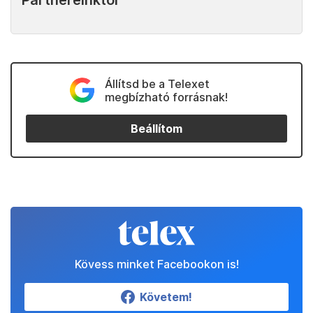
Partnereinktől
Állítsd be a Telexet
megbízható forrásnak!
Beállítom
Kövess minket Facebookon is!
Követem!