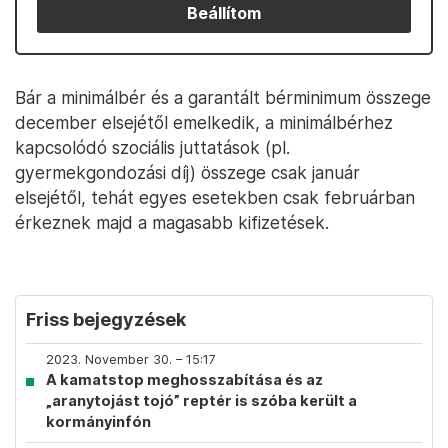
Beállítom
Bár a minimálbér és a garantált bérminimum összege
december elsejétől emelkedik, a minimálbérhez
kapcsolódó szociális juttatások (pl.
gyermekgondozási díj) összege csak január
elsejétől, tehát egyes esetekben csak februárban
érkeznek majd a magasabb kifizetések.
Friss bejegyzések
2023. November 30. – 15:17
A kamatstop meghosszabítása és az
„aranytojást tojó” reptér is szóba került a
kormányinfón