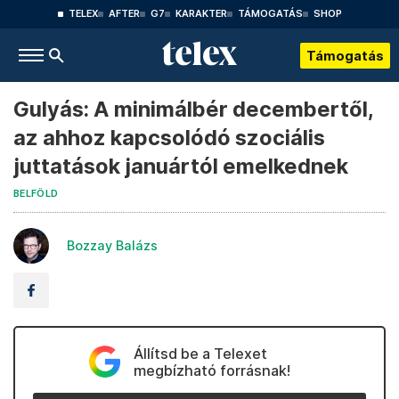
TELEX
AFTER
G7
KARAKTER
TÁMOGATÁS
SHOP
Támogatás
Gulyás: A minimálbér decembertől,
az ahhoz kapcsolódó szociális
juttatások januártól emelkednek
BELFÖLD
Bozzay Balázs
Állítsd be a Telexet
megbízható forrásnak!