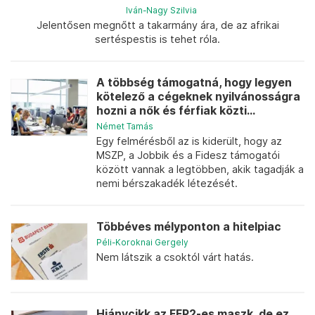
Iván-Nagy Szilvia
Jelentősen megnőtt a takarmány ára, de az afrikai
sertéspestis is tehet róla.
A többség támogatná, hogy legyen
kötelező a cégeknek nyilvánosságra
hozni a nők és férfiak közti...
Német Tamás
Egy felmérésből az is kiderült, hogy az
MSZP, a Jobbik és a Fidesz támogatói
között vannak a legtöbben, akik tagadják a
nemi bérszakadék létezését.
Többéves mélyponton a hitelpiac
Péli-Koroknai Gergely
Nem látszik a csoktól várt hatás.
Hiánycikk az FFP2-es maszk, de ez