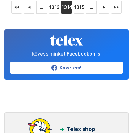
...
1313
1314
1315
...
◄◄
◄
►
►►
Kövess minket Facebookon is!
Követem!
Telex shop