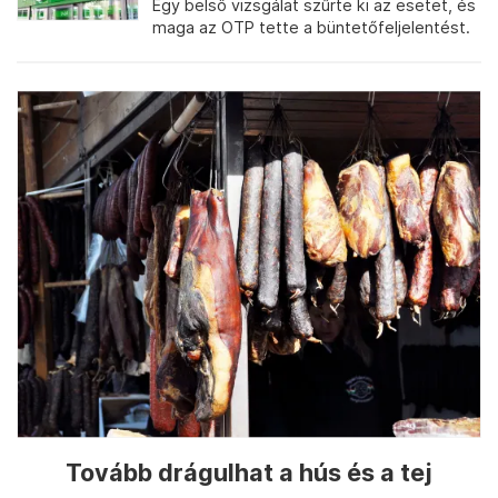
Egy belső vizsgálat szűrte ki az esetet, és
maga az OTP tette a büntetőfeljelentést.
Tovább drágulhat a hús és a tej