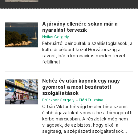
A járvány ellenére sokan már a
nyaralást tervezik
Nyilas Gergely
Februártól beindultak a szállásfoglalások, a
külföldi célpont közül Horvátország a
favorit, bár a koronavírus minden tervet
felülírhat.
Nehéz év után kapnak egy nagy
gyomrost a most bezáratott
szolgáltatások
Brückner Gergely
–
Előd Fruzsina
Orbán Viktor hétvégi bejelentése szerint
újabb ágazatokat vonnak be a támogatotti
körbe márciusban. A részletek még nem
világosak, de az biztos, hogy elkél a
segítség, a szépészeti szolgáltatások...