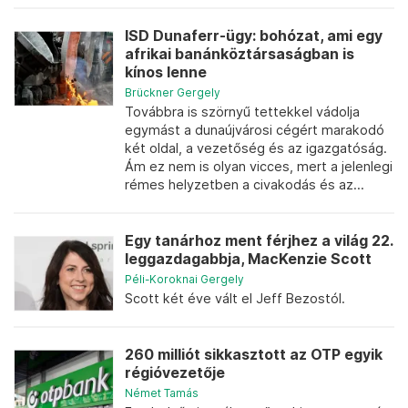
ISD Dunaferr-ügy: bohózat, ami egy
afrikai banánköztársaságban is
kínos lenne
Brückner Gergely
Továbbra is szörnyű tettekkel vádolja
egymást a dunaújvárosi cégért marakodó
két oldal, a vezetőség és az igazgatóság.
Ám ez nem is olyan vicces, mert a jelenlegi
rémes helyzetben a civakodás és az...
Egy tanárhoz ment férjhez a világ 22.
leggazdagabbja, MacKenzie Scott
Péli-Koroknai Gergely
Scott két éve vált el Jeff Bezostól.
260 milliót sikkasztott az OTP egyik
régióvezetője
Német Tamás