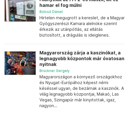
hamar el fog múlni
Bolcsó Dániel
Hirtelen megugrott a kereslet, de a Magyar
Gyógyszerészi Kamara alelnöke szerint
érkezik az utánpótlás, az ellátás
biztosított, a drágulás is ideiglenes.
Magyarország zárja a kaszinókat, a
legnagyobb központok már óvatosan
nyitnak
Brückner Gergely
Magyarországon a környező országokhoz
és Nyugat-Európához képest némi
késéssel ugyan, de bezárnak a kaszinók. A
világ legnagyobb központjai, Makaó, Las
Vegas, Szingapúr már kinyitottak, igaz,
nagyon...