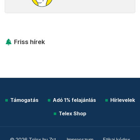
Friss hírek
Támogatás
Adó 1% felajánlás
Hírlevelek
Telex Shop
© 2026 Telex.hu Zrt.
Impresszum
Etikai kódex