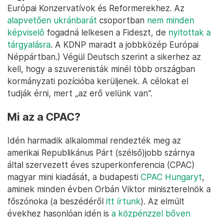
Európai Konzervatívok és Reformerekhez. Az
alapvetően ukránbarát
csoportban
nem minden
képviselő
fogadná lelkesen a Fideszt, de
nyitottak a
tárgyalásra
. A KDNP maradt a jobbközép Európai
Néppártban.) Végül Deutsch szerint a sikerhez az
kell, hogy a szuverenisták minél több országban
kormányzati pozícióba kerüljenek. A célokat el
tudják érni, mert „az erő velünk van”.
Mi az a CPAC?
Idén harmadik alkalommal rendezték meg az
amerikai Republikánus Párt (szélső)jobb szárnya
által szervezett éves szuperkonferencia (CPAC)
magyar mini kiadását, a budapesti
CPAC Hungaryt
,
aminek minden évben Orbán Viktor miniszterelnök a
főszónoka (a beszédéről
itt írtunk
). Az elmúlt
évekhez hasonlóan idén is
a közpénzzel bőven