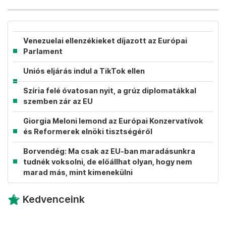
Venezuelai ellenzékieket díjazott az Európai
Parlament
Uniós eljárás indul a TikTok ellen
Szíria felé óvatosan nyit, a grúz diplomatákkal
szemben zár az EU
Giorgia Meloni lemond az Európai Konzervatívok
és Reformerek elnöki tisztségéről
Borvendég: Ma csak az EU-ban maradásunkra
tudnék voksolni, de előállhat olyan, hogy nem
marad más, mint kimenekülni
Kedvenceink