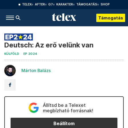
TELEX
AFTER
G7
KARAKTER
TÁMOGATÁS
SHOP
Támogatás
Deutsch: Az erő velünk van
KÜLFÖLD
EP 2024
Márton Balázs
Állítsd be a Telexet
megbízható forrásnak!
Beállítom