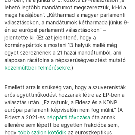
lehető legtöbb mandátumot megszerezzük, ki-ki a
maga hazájában”. „Kétharmad a magyar parlamenti
választásokon, a mandátumok kétharmada június 9-
én az európai parlamenti választásokon” –
jelentette ki. (Ez azt jelentené, hogy a
kormánypártok a mostani 13 helyük mellé még
egyet szereznének a 21 hazai mandátumból, ami
alaposan rácáfolna a népszerűségvesztést mutató
közelmúltbeli
felmérésekre
.)
Emellett arra is szükség van, hogy a szuverenisták
erős együttműködést hozzanak létre az EP-ben a
választás után. „Ez rajtunk, a Fidesz és a KDNP
európai parlamenti képviselőin nem fog múlni.” (A
Fidesz a 2021-es
néppárti távozása
óta annak
ellenére sem lépett be egyetlen frakcióba sem,
hogy
több szálon kötődik
az euroszkeptikus