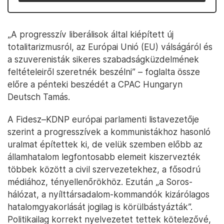
„A progresszív liberálisok által kiépített új
totalitarizmusról, az Európai Unió (EU) válságáról és
a szuverenisták sikeres szabadságküzdelmének
feltételeiről szeretnék beszélni” – foglalta össze
előre a pénteki beszédét a CPAC Hungaryn
Deutsch Tamás.
A Fidesz–KDNP európai parlamenti listavezetője
szerint a progresszívek a kommunistákhoz hasonló
uralmat építettek ki, de velük szemben előbb az
államhatalom legfontosabb elemeit kiszervezték
többek között a civil szervezetekhez, a fősodrú
médiához, tényellenőrökhöz. Ezután „a Soros-
hálózat, a nyílttársadalom-kommandók kizárólagos
hatalomgyakorlását jogilag is körülbástyázták”.
Politikailag korrekt nyelvezetet tettek kötelezővé,