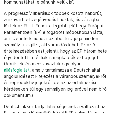
kommunistákat, elbánunk velük is”.
A progresszív liberálisok többek között háborút,
zűrzavart, elszegényedést hoztak, és válságba
lökték az EU-t. Ennek a legjobb jelét egy Európai
Parlamentben (EP) elfogadott módosítóban látta,
ami szerinte kimondja: az abortusz joga minden
személyt megillet, aki várandós lehet. Ez az ő
értelmezésében azt jelenti, hogy az EP három hete
úgy döntött: a férfiak is megkapták ezt a jogot.
(Április elején megszavaztak egy olyan
állásfoglalást
, amely tartalmazza a Deutsch által
angolul idézett kifejezést a várandós személyekről
és reproduktív jogokról, de ez az értelmezési
kérdéseken túl egy semmilyen jogi erővel nem bíró
dokumentum.)
Deutsch akkor tartja lehetségesnek a változást az
EU-ban, ha a június 6–9. közötti EP-választáson „a