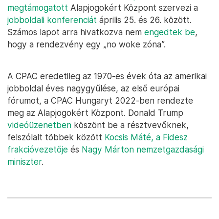
megtámogatott
Alapjogokért Központ szervezi a
jobboldali konferenciát
április 25. és 26. között.
Számos lapot arra hivatkozva nem
engedtek be
,
hogy a rendezvény egy „no woke zóna”.
A CPAC eredetileg az 1970-es évek óta az amerikai
jobboldal éves nagygyűlése, az első európai
fórumot, a CPAC Hungaryt 2022-ben rendezte
meg az Alapjogokért Központ. Donald Trump
videóüzenetben
köszönt be a résztvevőknek,
felszólalt többek között
Kocsis Máté, a Fidesz
frakcióvezetője
és
Nagy Márton nemzetgazdasági
miniszter
.