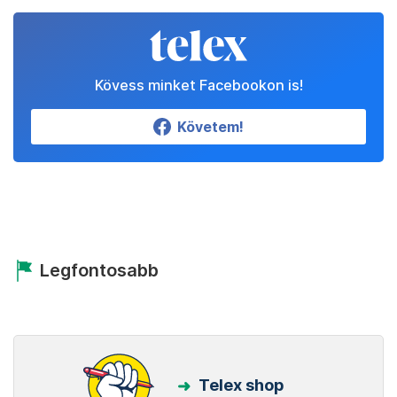
Kövess minket Facebookon is!
Követem!
Legfontosabb
Telex shop