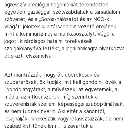
agresszív ideológiai hegemóniát teremtettek
egyetlen igazsággal, szétszabdalták a társadalom
szövetét, és a „Soros-hálózatot és az NGO-k
világát” jelölték ki a társadalom vezető erejének,
mint a kommunizmus a munkásosztályt. Végül a
jogot „kizárólagos hatalmi törekvéseik
szolgálólányává tették”, a jogállamiságra hivatkozva
épp azt felszámolva.
Azt mantrázzák, hogy ők überokosak és
szupererősek, ők tudják, mit kell gondolni, övék a
„gondolatgyárak”, a művészek, az egyetemek, a
média, az influenszerek, míg szerintük a
szuverenisták szellemi képességei szuboptimálisak,
és nem tudnak nyerni. Aki eltér a kánontól,
lesajnálják, kirekesztik vagy lefasisztázzák, de nem
szabad kishitűnek lenni, „elzavartuk a