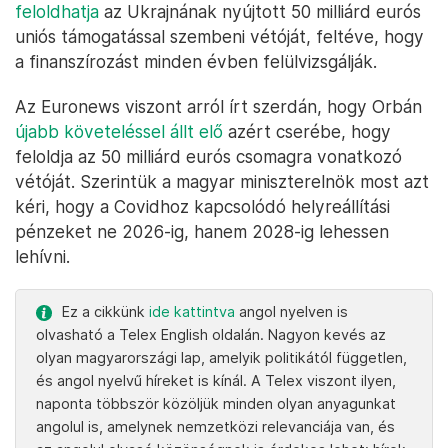
feloldhatja
az Ukrajnának nyújtott 50 milliárd eurós
uniós támogatással szembeni vétóját, feltéve, hogy
a finanszírozást minden évben felülvizsgálják.
Az Euronews viszont arról írt szerdán, hogy Orbán
újabb követeléssel állt elő
azért cserébe, hogy
feloldja az 50 milliárd eurós csomagra vonatkozó
vétóját. Szerintük a magyar miniszterelnök most azt
kéri, hogy a Covidhoz kapcsolódó helyreállítási
pénzeket ne 2026-ig, hanem 2028-ig lehessen
lehívni.
Ez a cikkünk
ide kattintva
angol nyelven is
olvasható a Telex English oldalán. Nagyon kevés az
olyan magyarországi lap, amelyik politikától független,
és angol nyelvű híreket is kínál. A Telex viszont ilyen,
naponta többször közöljük minden olyan anyagunkat
angolul is, amelynek nemzetközi relevanciája van, és