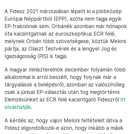
A Fidesz 2021 márciusában lépett ki a jobbközép
Európai Néppártból (EPP), azóta nem tagja egyik
EP-frakciónak sem. Orbánék azonban már hónapok
óta kacsintgatnak az euroszkeptikus ECR felé,
melynek Orbán több szövetségese, köztük Meloni
pártja, az Olaszt Testvérek és a lengyel Jog és
Igazságosság (PiS) is tagja.
A magyar miniszterelnök december folyamán több
alkalommal is arról beszélt, hogy folynak már a
tárgyalások a belépésről, azonban az valószínűleg
csak a júniusi EP-választás után fog megtörténni.
Elemzésünket az ECR felé kacsintgató Fideszről
itt
olvashatják
.
A kérdés az, hogy vajon Meloni feltételeit látva a
Fidesz elgondolkozik-e azon, hogy inkább a másik