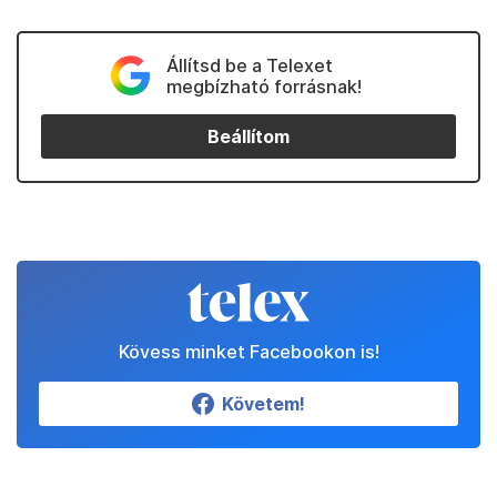
Állítsd be a Telexet
megbízható forrásnak!
Beállítom
Kövess minket Facebookon is!
Követem!