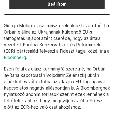
Beállítom
Giorgia Meloni olasz miniszterelnök azt szeretné, ha
Orbán elállna az Ukrajnának küldendő EU-s
támogatás útjából azért cserébe, hogy az általa
vezetett Európai Konzervatívok és Reformerek
(ECR) pártcsalád felveszi a Fideszt tagjai közé, írja a
Bloomberg
.
Ezen felül az olasz kormányfő szeretné, ha Orbán
javítana kapcsolatán Volodimir Zelenszkij ukrán
elnökkel és változtatna az Ukrajna EU-tagságával
kapcsolatos negatív álláspontján is. A Bloombergnek
nyilatkozó anonim források szerint ezek lennének a
feltételek ahhoz, hogy megnyíljon az út a Fidesz
előtt az ECR-hez való csatlakozáshoz.