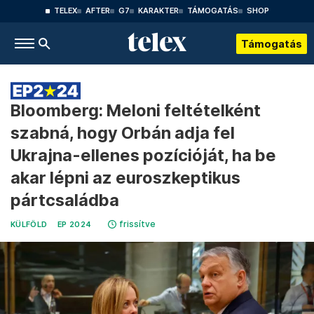
TELEX
AFTER
G7
KARAKTER
TÁMOGATÁS
SHOP
Támogatás
Bloomberg: Meloni feltételként
szabná, hogy Orbán adja fel
Ukrajna-ellenes pozícióját, ha be
akar lépni az euroszkeptikus
pártcsaládba
frissítve
KÜLFÖLD
EP 2024