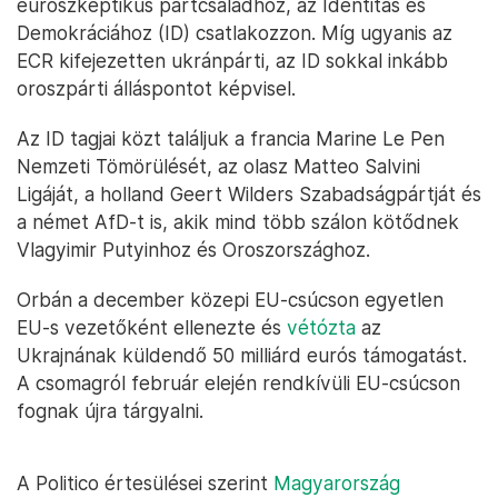
euroszkeptikus pártcsaládhoz, az Identitás és
Demokráciához (ID) csatlakozzon. Míg ugyanis az
ECR kifejezetten ukránpárti, az ID sokkal inkább
oroszpárti álláspontot képvisel.
Az ID tagjai közt találjuk a francia Marine Le Pen
Nemzeti Tömörülését, az olasz Matteo Salvini
Ligáját, a holland Geert Wilders Szabadságpártját és
a német AfD-t is, akik mind több szálon kötődnek
Vlagyimir Putyinhoz és Oroszországhoz.
Orbán a december közepi EU-csúcson egyetlen
EU-s vezetőként ellenezte és
vétózta
az
Ukrajnának küldendő 50 milliárd eurós támogatást.
A csomagról február elején rendkívüli EU-csúcson
fognak újra tárgyalni.
A Politico értesülései szerint
Magyarország