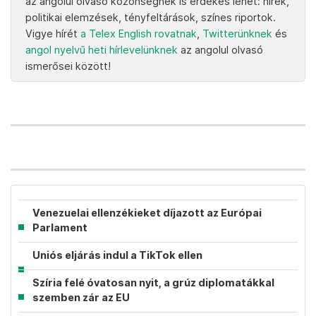
az angolul olvasó közönségnek is érdekes lehet: hírek,
politikai elemzések, tényfeltárások, színes riportok.
Vigye hírét
a Telex English rovatnak
,
Twitterünknek
és
angol nyelvű heti hírlevelünknek
az angolul olvasó
ismerősei között!
Venezuelai ellenzékieket díjazott az Európai
Parlament
Uniós eljárás indul a TikTok ellen
Szíria felé óvatosan nyit, a grúz diplomatákkal
szemben zár az EU