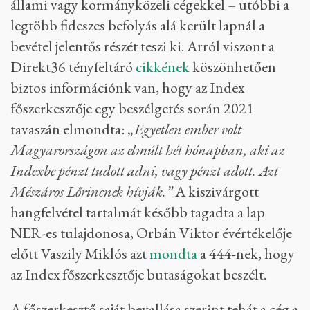
állami vagy kormányközeli cégekkel – utóbbi a
legtöbb fideszes befolyás alá került lapnál a
bevétel jelentős részét teszi ki. Arról viszont a
Direkt36 tényfeltáró
cikkének
köszönhetően
biztos információnk van, hogy az Index
főszerkesztője egy beszélgetés során 2021
tavaszán elmondta:
„Egyetlen ember volt
Magyarországon az elmúlt hét hónapban, aki az
Indexbe pénzt tudott adni, vagy pénzt adott. Azt
Mészáros Lőrincnek hívják.”
A kiszivárgott
hangfelvétel tartalmát később tagadta a lap
NER-es tulajdonosa, Orbán Viktor évértékelője
előtt Vaszily Miklós azt
mondta
a 444-nek, hogy
az Index főszerkesztője butaságokat beszélt.
A főszerkesztő saját bevallása szerint tehát a cég a