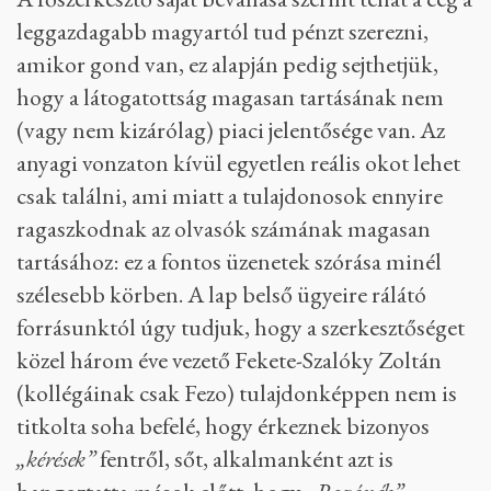
leggazdagabb magyartól tud pénzt szerezni,
amikor gond van, ez alapján pedig sejthetjük,
hogy a látogatottság magasan tartásának nem
(vagy nem kizárólag) piaci jelentősége van. Az
anyagi vonzaton kívül egyetlen reális okot lehet
csak találni, ami miatt a tulajdonosok ennyire
ragaszkodnak az olvasók számának magasan
tartásához: ez a fontos üzenetek szórása minél
szélesebb körben. A lap belső ügyeire rálátó
forrásunktól úgy tudjuk, hogy a szerkesztőséget
közel három éve vezető Fekete-Szalóky Zoltán
(kollégáinak csak Fezo) tulajdonképpen nem is
titkolta soha befelé, hogy érkeznek bizonyos
„kérések”
fentről, sőt, alkalmanként azt is