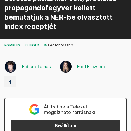
propagandafegyver kellett –
bemutatjuk a NER-be olvasztott
Index receptjét
Legfontosabb
KOMPLEX
BELFÖLD
Fábián Tamás
Előd Fruzsina
Állítsd be a Telexet
megbízható forrásnak!
Beállítom