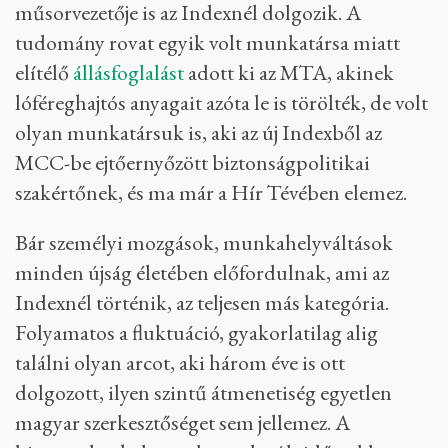
műsorvezetője is az Indexnél dolgozik. A
tudomány rovat egyik volt munkatársa miatt
elítélő
állásfoglalást
adott ki az MTA, akinek
lóféreghajtós anyagait azóta le is törölték, de volt
olyan munkatársuk is, aki az új Indexből az
MCC-be ejtőernyőzött biztonságpolitikai
szakértőnek, és ma már a Hír Tévében elemez.
Bár személyi mozgások, munkahelyváltások
minden újság életében előfordulnak, ami az
Indexnél történik, az teljesen más kategória.
Folyamatos a fluktuáció, gyakorlatilag alig
találni olyan arcot, aki három éve is ott
dolgozott, ilyen szintű átmenetiség egyetlen
magyar szerkesztőséget sem jellemez. A