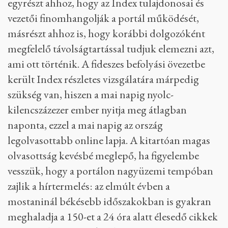
egyrészt ahhoz, hogy az Index tulajdonosai és
vezetői finomhangolják a portál működését,
másrészt ahhoz is, hogy korábbi dolgozóként
megfelelő távolságtartással tudjuk elemezni azt,
ami ott történik. A fideszes befolyási övezetbe
került Index részletes vizsgálatára márpedig
szükség van, hiszen a mai napig nyolc-
kilencszázezer ember nyitja meg átlagban
naponta, ezzel a mai napig az ország
legolvasottabb online lapja. A kitartóan magas
olvasottság kevésbé meglepő, ha figyelembe
vesszük, hogy a portálon nagyüzemi tempóban
zajlik a hírtermelés: az elmúlt évben a
mostaninál békésebb időszakokban is gyakran
meghaladja a 150-et a 24 óra alatt élesedő cikkek