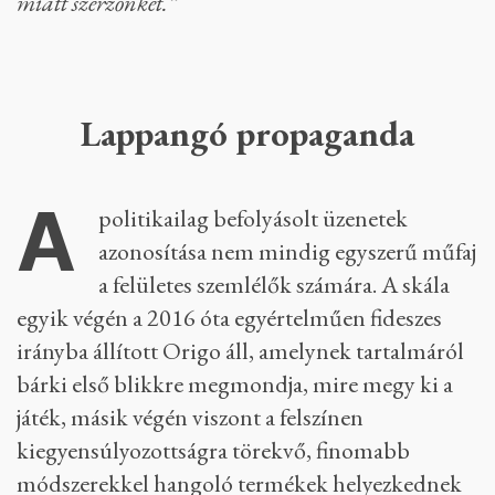
miatt szerzőnket.”
Lappangó propaganda
A
politikailag befolyásolt üzenetek
azonosítása nem mindig egyszerű műfaj
a felületes szemlélők számára. A skála
egyik végén a 2016 óta egyértelműen fideszes
irányba állított Origo áll, amelynek tartalmáról
bárki első blikkre megmondja, mire megy ki a
játék, másik végén viszont a felszínen
kiegyensúlyozottságra törekvő, finomabb
módszerekkel hangoló termékek helyezkednek