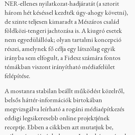
NER-ellenes nyilatkozat-hadjáratát (a sztorit
három hét késéssel kezdték úgy-ahogy követni),
de szinte teljesen kimaradt a Mészáros család
földközi-tengeri jachtozása is. A kiugró esetek
nem egyedülállóak; olyan tartalmi koncepció
részei, amelynek fő célja egy látszólag egyik
irányba sem elfogult, a Fidesz számára fontos
témákban viszont irányítható médiafelület
felépítése.
A mostanra stabilan beállt működést közelről,
belsős háttér-információk birtokában
megvizsgálva leírható a rogáni médiaépítkezés
eddigi legsikeresebb online projektjének
receptje. Ebben a cikkben azt mutatjuk be,