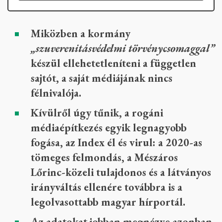
Miközben a kormány
„szuverenitásvédelmi törvénycsomaggal”
készül ellehetetleníteni a független
sajtót, a saját médiájának nincs
félnivalója.
Kívülről úgy tűnik, a rogáni
médiaépítkezés egyik legnagyobb
fogása, az Index él és virul: a 2020-as
tömeges felmondás, a Mészáros
Lőrinc-közeli tulajdonos és a látványos
irányváltás ellenére továbbra is a
legolvasottabb magyar hírportál.
Az adatokat jobban megnézve azonban