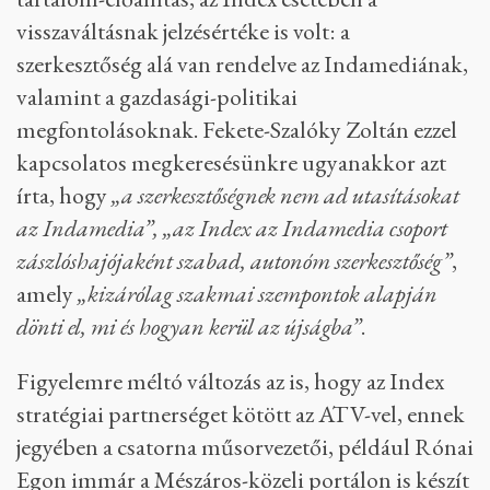
visszaváltásnak jelzésértéke is volt: a
szerkesztőség alá van rendelve az Indamediának,
valamint a gazdasági-politikai
megfontolásoknak. Fekete-Szalóky Zoltán ezzel
kapcsolatos megkeresésünkre ugyanakkor azt
írta, hogy
„a szerkesztőségnek nem ad utasításokat
az Indamedia”,
„az Index az Indamedia csoport
zászlóshajójaként szabad, autonóm szerkesztőség”
,
amely
„kizárólag szakmai szempontok alapján
dönti el, mi és hogyan kerül az újságba”
.
Figyelemre méltó változás az is, hogy az Index
stratégiai partnerséget kötött az ATV-vel, ennek
jegyében a csatorna műsorvezetői, például Rónai
Egon immár a Mészáros-közeli portálon is készít