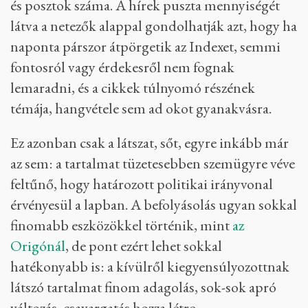
és posztok száma. A hírek puszta mennyiségét
látva a netezők alappal gondolhatják azt, hogy ha
naponta párszor átpörgetik az Indexet, semmi
fontosról vagy érdekesről nem fognak
lemaradni, és a cikkek túlnyomó részének
témája, hangvétele sem ad okot gyanakvásra.
Ez azonban csak a látszat, sőt, egyre inkább már
az sem: a tartalmat tüzetesebben szemügyre véve
feltűnő, hogy határozott politikai irányvonal
érvényesül a lapban. A befolyásolás ugyan sokkal
finomabb eszközökkel történik, mint
az
Origónál
, de pont ezért lehet sokkal
hatékonyabb is: a kívülről kiegyensúlyozottnak
látszó tartalmat finom adagolás, sok-sok apró
változás, csavargatás hozza létre.