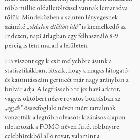
több millió oldalletöltéssel vannak lemaradva
tőlük. Mindeközben a szintén lényegesnek
számító
„oldalon eltöltött idő”
is kiemelkedő az
Indexen, napi átlagban egy felhasználó 8-9
percig is fent marad a felületen.
Ha viszont egy kicsit mélyebbre ásunk a
statisztikákban, látszik, hogy a magas látogató-
és kattintásszám gerincét már nagy arányban a
bulvár adja. A legfrissebb teljes havi adatot,
vagyis októbert nézve rovatos bontásban az
„egyéb”
összefoglaló néven mért tartalmak
vonzották a legtöbb olvasót: kizárásos alapon
idetartozik a FOMO néven futó, többnyire
celebhírekből álló rovat, valamint a