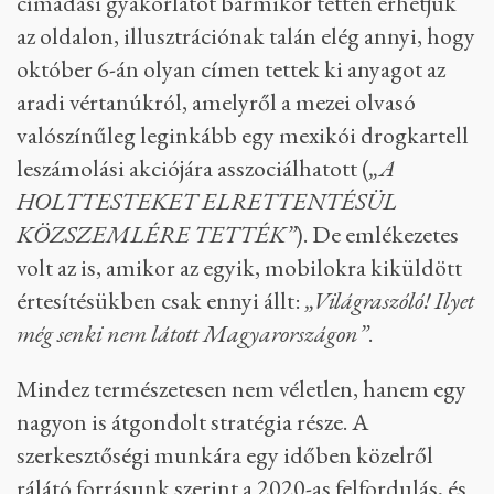
címadási gyakorlatot bármikor tetten érhetjük
az oldalon, illusztrációnak talán elég annyi, hogy
október 6-án olyan címen tettek ki anyagot az
aradi vértanúkról, amelyről a mezei olvasó
valószínűleg leginkább egy mexikói drogkartell
leszámolási akciójára asszociálhatott (
„A
HOLTTESTEKET ELRETTENTÉSÜL
KÖZSZEMLÉRE TETTÉK”
). De emlékezetes
volt az is, amikor az egyik, mobilokra kiküldött
értesítésükben csak ennyi állt:
„Világraszóló! Ilyet
még senki nem látott Magyarországon”
.
Mindez természetesen nem véletlen, hanem egy
nagyon is átgondolt stratégia része. A
szerkesztőségi munkára egy időben közelről
rálátó forrásunk szerint a 2020-as felfordulás, és