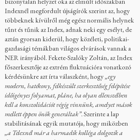
bizonytalan helyzet oka az elmúlt időszakban
Indexnél megfordult újságírók szerint az, hogy
többeknek kívülről még egész normális helynek
tűnt és tűnik az Index, adnak neki egy esélyt, de
aztán gyorsan kiderül, hogy közéleti, politikai-
gazdasági témákban világos elvárások vannak a
NER irányából. Fekete-Szalóky Zoltán, az Index
főszerkesztője az extrém fluktuációra vonatkozó
kérdésünkre azt írta válaszként, hogy
„egy
modern, hatékony, felkészült szerkesztőség felépítése
időigényes folyamat, pláne, ha olyan ellenszélben
kell a konszolidációt végig vinnünk, amelyet mások
mellett éppen önök generáltak”
. Szerinte a lap
stabilitásának egyik mutatója, hogy miközben
„a Telexnél már a harmadik kolléga dolgozik a