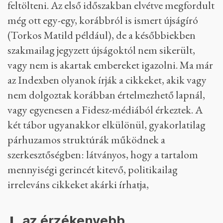
feltölteni. Az első időszakban elvétve megfordult
még ott egy-egy, korábbról is ismert újságíró
(Torkos Matild például), de a későbbiekben
szakmailag jegyzett újságoktól nem sikerült,
vagy nem is akartak embereket igazolni. Ma már
az Indexben olyanok írják a cikkeket, akik vagy
nem dolgoztak korábban értelmezhető lapnál,
vagy egyenesen a Fidesz-médiából érkeztek. A
két tábor ugyanakkor elkülönül, gyakorlatilag
párhuzamos struktúrák működnek a
szerkesztőségben: látványos, hogy a tartalom
mennyiségi gerincét kitevő, politikailag
irreleváns cikkeket akárki írhatja,
az érzékenyebb,