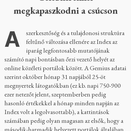
megkapaszkodni a csúcson
A
szerkesztőség és a tulajdonosi struktúra
feltűnő változása ellenére az Index az
iparág legfontosabb mutatójának
számító napi bontásban őrzi vezető helyét az
online közéleti portálok között. A Gemius adatai
szerint október hónap 31 napjából 25-öt
megnyertek látogatókban (ez kb. napi 750-900
ezer netezőt jelent, szeptemberben pedig
hasonló értékekkel a hónap minden napján az
Index volt a legolvasottabb), a kattintások
számában pedig olyan magasan az elsők, hogy a
második-harmadik helyezett portálok általában