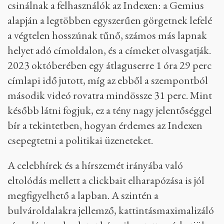
csinálnak a felhasználók az Indexen: a Gemius
alapján a legtöbben egyszerűen görgetnek lefelé
a végtelen hosszúnak tűnő, számos más lapnak
helyet adó címoldalon, és a címeket olvasgatják.
2023 októberében egy átlaguserre 1 óra 29 perc
címlapi idő jutott, míg az ebből a szempontból
második videó rovatra mindössze 31 perc. Mint
később látni fogjuk, ez a tény nagy jelentőséggel
bír a tekintetben, hogyan érdemes az Indexen
csepegtetni a politikai üzeneteket.
A celebhírek és a hírszemét irányába való
eltolódás mellett a clickbait elharapózása is jól
megfigyelhető a lapban. A szintén a
bulvároldalakra jellemző, kattintásmaximalizáló