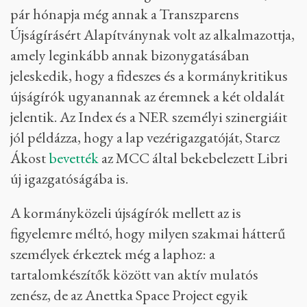
pár hónapja még annak a Transzparens
Újságírásért Alapítványnak volt az alkalmazottja,
amely leginkább annak bizonygatásában
jeleskedik, hogy a fideszes és a kormánykritikus
újságírók ugyanannak az éremnek a két oldalát
jelentik. Az Index és a NER személyi szinergiáit
jól példázza, hogy a lap vezérigazgatóját, Starcz
Ákost
bevették
az MCC által bekebelezett Libri
új igazgatóságába is.
A kormányközeli újságírók mellett az is
figyelemre méltó, hogy milyen szakmai hátterű
személyek érkeztek még a laphoz: a
tartalomkészítők között van aktív mulatós
zenész, de az Anettka Space Project egyik