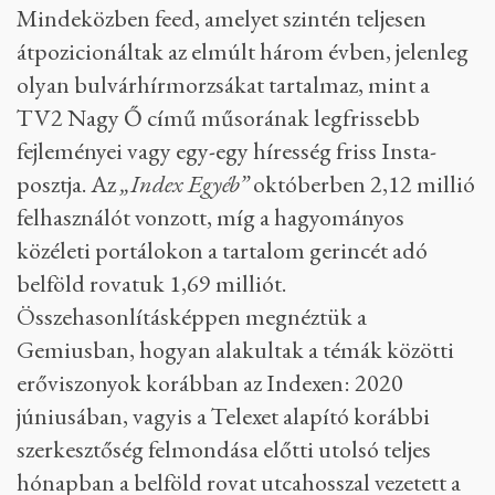
Mindeközben feed, amelyet szintén teljesen
átpozicionáltak az elmúlt három évben, jelenleg
olyan bulvárhírmorzsákat tartalmaz, mint a
TV2 Nagy Ő című műsorának legfrissebb
fejleményei vagy egy-egy híresség friss Insta-
posztja. Az
„Index Egyéb”
októberben 2,12 millió
felhasználót vonzott, míg a hagyományos
közéleti portálokon a tartalom gerincét adó
belföld rovatuk 1,69 milliót.
Összehasonlításképpen megnéztük a
Gemiusban, hogyan alakultak a témák közötti
erőviszonyok korábban az Indexen: 2020
júniusában, vagyis a Telexet alapító korábbi
szerkesztőség felmondása előtti utolsó teljes
hónapban a belföld rovat utcahosszal vezetett a