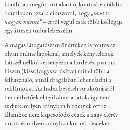
korábban megírt hírt akart új köntösben tálalni
a címlapon azzal a címszóval, hogy
„most is
nagyon menne”
– erről végül csak több kollégája
együttesen tudta lebeszélni.
A magas látogatószám önértéken is fontos az
olyan online lapoknál, amelyek kénytelenek
hátszél nélkül versenyezni a hirdetési piacon,
hiszen (kissé leegyszerűsítve) minél több a
felhasználó, annál drágábban lehet eladni a
reklámokat. Az Index bevételi struktúrájáról
nem érhetőek el nyilvános adatok, így nem
tudjuk, milyen arányban hirdetnek ott az
államhoz nem kapcsolódó cégek a nagy elérés
miatt, és milyen arányban kötnek dealeket