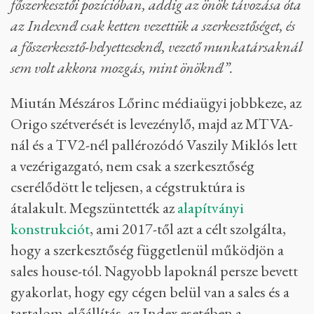
főszerkesztői pozícióban, addig az önök távozása óta
az Indexnél csak ketten vezettük a szerkesztőséget, és
a főszerkesztő-helyetteseknél, vezető munkatársaknál
sem volt akkora mozgás, mint önöknél”.
Miután Mészáros Lőrinc médiaügyi jobbkeze, az
Origo szétverését is levezénylő, majd az MTVA-
nál és a TV2-nél pallérozódó Vaszily Miklós lett
a vezérigazgató, nem csak a szerkesztőség
cserélődött le teljesen, a cégstruktúra is
átalakult. Megszüntették az
alapítványi
konstrukciót
, ami 2017-től azt a célt szolgálta,
hogy a szerkesztőség függetlenül működjön a
sales house-tól. Nagyobb lapoknál persze bevett
gyakorlat, hogy egy cégen belül van a sales és a
tartalom-előállítás, az Index esetében a