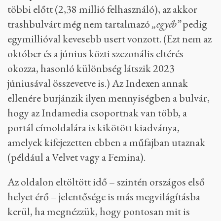
többi előtt (2,38 millió felhasználó), az akkor
trashbulvárt még nem tartalmazó
„egyéb”
pedig
egymillióval kevesebb usert vonzott. (Ezt nem az
október és a június közti szezonális eltérés
okozza, hasonló különbség látszik 2023
júniusával összevetve is.) Az Indexen annak
ellenére burjánzik ilyen mennyiségben a bulvár,
hogy az Indamedia csoportnak van több, a
portál címoldalára is kikötött kiadványa,
amelyek kifejezetten ebben a műfajban utaznak
(például a Velvet vagy a Femina).
Az oldalon eltöltött idő – szintén országos első
helyet érő – jelentősége is más megvilágításba
kerül, ha megnézzük, hogy pontosan mit is