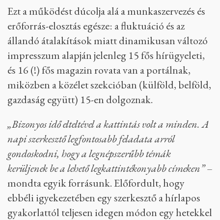
Ezt a működést dúcolja alá a munkaszervezés és
erőforrás-elosztás egésze: a fluktuáció és az
állandó átalakítások miatt dinamikusan változó
impresszum alapján jelenleg 15 fős hírügyeleti,
és 16 (!) fős magazin rovata van a portálnak,
miközben a közélet szekcióban (külföld, belföld,
gazdaság együtt) 15-en dolgoznak.
„Bizonyos idő elteltével a kattintás volt a minden. A
napi szerkesztő legfontosabb feladata arról
gondoskodni, hogy a legnépszerűbb témák
kerüljenek be a lehető legkattintékonyabb címeken”
–
mondta egyik forrásunk. Előfordult, hogy
ebbéli igyekezetében egy szerkesztő a hírlapos
gyakorlattól teljesen idegen módon egy hetekkel