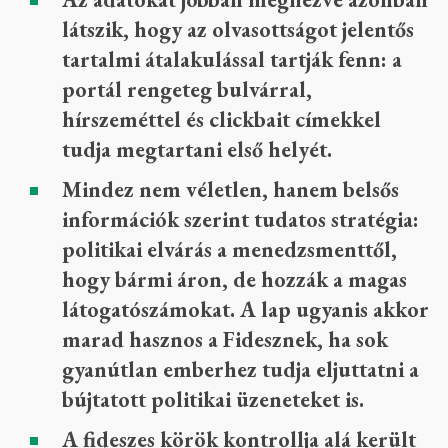
látszik, hogy az olvasottságot jelentős
tartalmi átalakulással tartják fenn: a
portál rengeteg bulvárral,
hírszeméttel és clickbait címekkel
tudja megtartani első helyét.
Mindez nem véletlen, hanem belsős
információk szerint tudatos stratégia:
politikai elvárás a menedzsmenttől,
hogy bármi áron, de hozzák a magas
látogatószámokat. A lap ugyanis akkor
marad hasznos a Fidesznek, ha sok
gyanútlan emberhez tudja eljuttatni a
bújtatott politikai üzeneteket is.
A fideszes körök kontrollja alá került