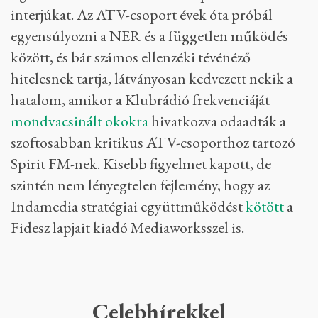
interjúkat. Az ATV-csoport évek óta próbál
egyensúlyozni a NER és a független működés
között, és bár számos ellenzéki tévénéző
hitelesnek tartja, látványosan kedvezett nekik a
hatalom, amikor a Klubrádió frekvenciáját
mondvacsinált okokra
hivatkozva odaadták a
szoftosabban kritikus ATV-csoporthoz tartozó
Spirit FM-nek. Kisebb figyelmet kapott, de
szintén nem lényegtelen fejlemény, hogy az
Indamedia stratégiai együttműködést
kötött
a
Fidesz lapjait kiadó Mediaworksszel is.
Celebhírekkel