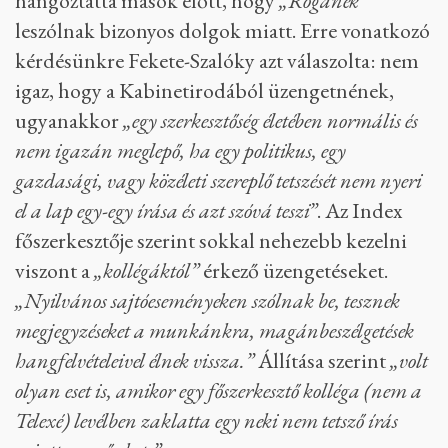
hangoztatta mások előtt, hogy
„Rogánék”
leszólnak bizonyos dolgok miatt. Erre vonatkozó
kérdésünkre Fekete-Szalóky azt válaszolta: nem
igaz, hogy a Kabinetirodából üzengetnének,
ugyanakkor
„egy szerkesztőség életében normális és
nem igazán meglepő, ha egy politikus, egy
gazdasági, vagy közéleti szereplő tetszését nem nyeri
el a lap egy-egy írása és azt szóvá teszi”
. Az Index
főszerkesztője szerint sokkal nehezebb kezelni
viszont a
„kollégáktól”
érkező üzengetéseket.
„Nyilvános sajtóeseményeken szólnak be, tesznek
megjegyzéseket a munkánkra, magánbeszélgetések
hangfelvételeivel élnek vissza.”
Állítása szerint
„volt
olyan eset is, amikor egy főszerkesztő kolléga (nem a
Telexé) levélben zaklatta egy neki nem tetsző írás