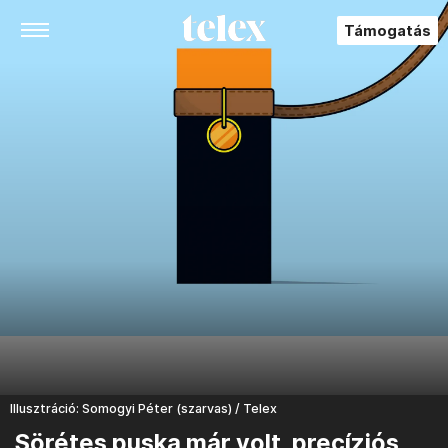
Támogatás
Illusztráció: Somogyi Péter (szarvas) / Telex
Sörétes puska már volt, precíziós