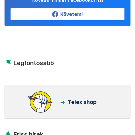
Kövess minket Facebookon is!
Követem!
Legfontosabb
Telex shop
Friss hírek