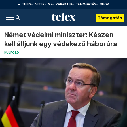
TELEX
AFTER
G7
KARAKTER
TÁMOGATÁS
SHOP
Támogatás
Német védelmi miniszter: Készen
kell álljunk egy védekező háborúra
KÜLFÖLD