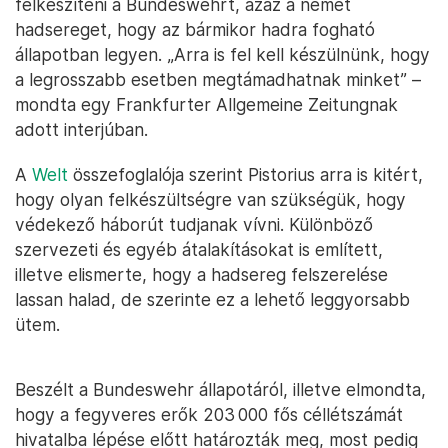
felkészíteni a Bundeswehrt, azaz a német
hadsereget, hogy az bármikor hadra fogható
állapotban legyen. „Arra is fel kell készülnünk, hogy
a legrosszabb esetben megtámadhatnak minket” –
mondta egy Frankfurter Allgemeine Zeitungnak
adott interjúban.
A
Welt
összefoglalója szerint Pistorius arra is kitért,
hogy olyan felkészültségre van szükségük, hogy
védekező háborút tudjanak vívni. Különböző
szervezeti és egyéb átalakításokat is említett,
illetve elismerte, hogy a hadsereg felszerelése
lassan halad, de szerinte ez a lehető leggyorsabb
ütem.
Beszélt a Bundeswehr állapotáról, illetve elmondta,
hogy a fegyveres erők 203 000 fős céllétszámát
hivatalba lépése előtt határozták meg, most pedig