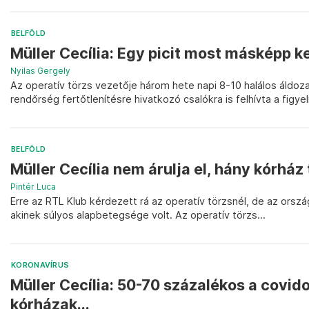
BELFÖLD
Müller Cecília: Egy picit most másképp k
Nyilas Gergely
Az operatív törzs vezetője három hete napi 8-10 halálos áldoza
rendőrség fertőtlenítésre hivatkozó csalókra is felhívta a figye
BELFÖLD
Müller Cecília nem árulja el, hány kórház
Pintér Luca
Erre az RTL Klub kérdezett rá az operatív törzsnél, de az orszá
akinek súlyos alapbetegsége volt. Az operatív törzs...
KORONAVÍRUS
Müller Cecília: 50-70 százalékos a covido
kórházak...