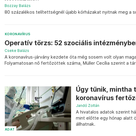
Bozzay Balázs
80 százalékos telítettségnél újabb kórházakat nyitnak meg a 
KORONAVÍRUS
Operatív törzs: 52 szociális intézménybe
Cseke Balázs
A koronavírus-járvány kezdete óta még sosem volt olyan magas
Folyamatosan nő fertőzöttek száma, Müller Cecília szerint a tá
Úgy tűnik, mintha
koronavírus fertőz
Jandó Zoltán
A hivatalos adatok szerint h
mint előtte egy hónap alatt
állhatnak.
ADAT