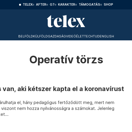
TELEX
AFTER
G7
KARAKTER
TÁMOGATÁS
SHOP
BELFÖLD
KÜLFÖLD
GAZDASÁG
VIDEÓ
ÉLET
TECHTUD
ENGLISH
Operatív törzs
van, aki kétszer kapta el a koronavírust
rulhatja el, hány pedagógus fertőződött meg, mert nem
s viszont nem hozza nyilvánosságra a számokat. Jelenleg
et...