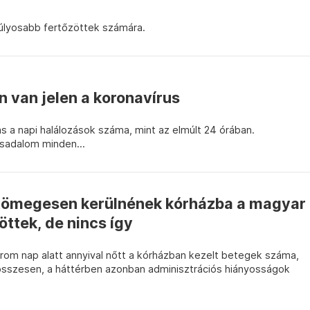
súlyosabb fertőzöttek számára.
n van jelen a koronavírus
 a napi halálozások száma, mint az elmúlt 24 órában.
rsadalom minden...
 tömegesen kerülnének kórházba a magyar
öttek, de nincs így
árom nap alatt annyival nőtt a kórházban kezelt betegek száma,
 összesen, a háttérben azonban adminisztrációs hiányosságok