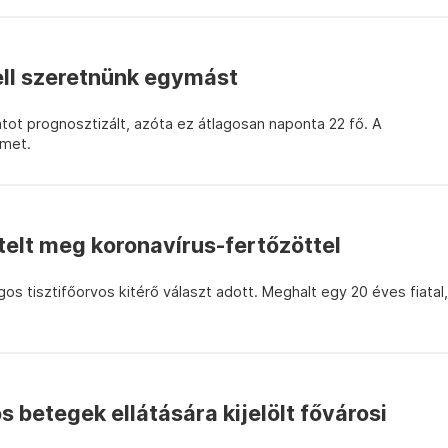
ell szeretnünk egymást
tot prognosztizált, azóta ez átlagosan naponta 22 fő. A
lmet.
 telt meg koronavírus-fertőzöttel
gos tisztifőorvos kitérő választ adott. Meghalt egy 20 éves fiatal,
s betegek ellátására kijelölt fővárosi