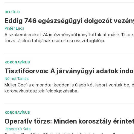
BELFÖLD
Eddig 746 egészségügyi dolgozót vezény
Pintér Luca
A szakembereket 74 intézményből irányították át másik 12-be. 
törzs tájékoztatójának csütörtöki összefoglalója.
KORONAVÍRUS
Tisztifőorvos: A járványügyi adatok indo
Német Tamás
Müller Cecília elmondta, kedden is újabb két labort vontak be,
koronavírustesztek feldolgozásába.
KORONAVÍRUS
Operatív törzs: Minden korosztály érinte
Janecskó Kata