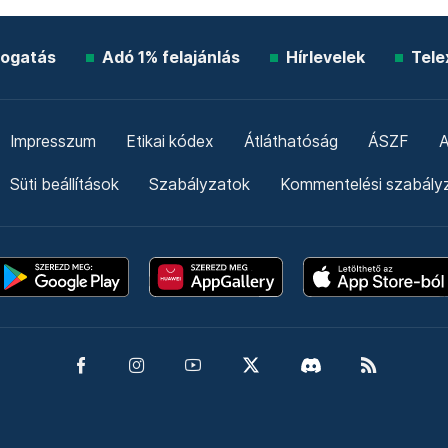
ogatás
Adó 1% felajánlás
Hírlevelek
Tele
Impresszum
Etikai kódex
Átláthatóság
ÁSZF
A
Süti beállítások
Szabályzatok
Kommentelési szabály