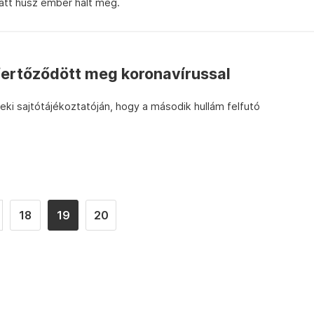
latt húsz ember halt meg.
fertőződött meg koronavírussal
eki sajtótájékoztatóján, hogy a második hullám felfutó
18
19
20