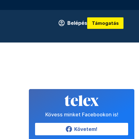
Belépés
Támogatás
Kövess minket Facebookon is!
Követem!