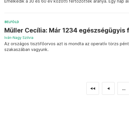
Emelkedik a 30 és 60 év közötti fertőzöttek aránya. Egy nap a
BELFÖLD
Müller Cecília: Már 1234 egészségügyis 
Iván-Nagy Szilvia
Az országos tisztifőorvos azt is mondta az operatív törzs pént
szakaszában vagyunk.
...
◄◄
◄