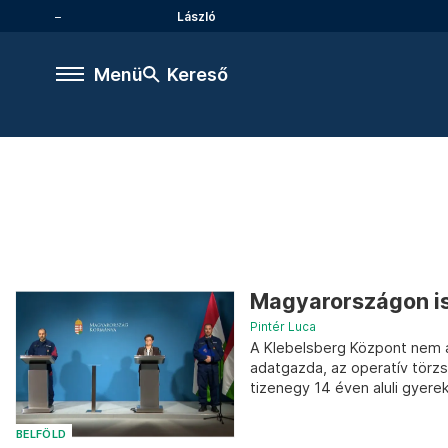
László
Menü
Kereső
Magyarországon is 
Pintér Luca
A Klebelsberg Központ nem á
adatgazda, az operatív törz
tizenegy 14 éven aluli gyerek
BELFÖLD