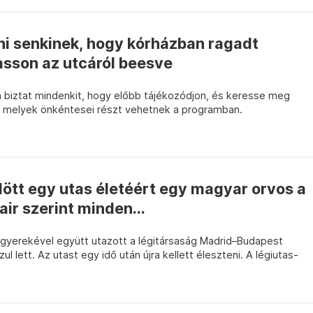
i senkinek, hogy kórházban ragadt
sson az utcáról beesve
rra biztat mindenkit, hogy előbb tájékozódjon, és keresse meg
t, melyek önkéntesei részt vehetnek a programban.
ött egy utas életéért egy magyar orvos a
ir szerint minden...
sgyerekével együtt utazott a légitársaság Madrid–Budapest
zul lett. Az utast egy idő után újra kellett éleszteni. A légiutas-