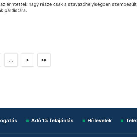
 az érintettek nagy része csak a szavazóhelyiségben szembesült
 pártlistára.
...
►
►►
ogatás
Adó 1% felajánlás
Hírlevelek
Tele