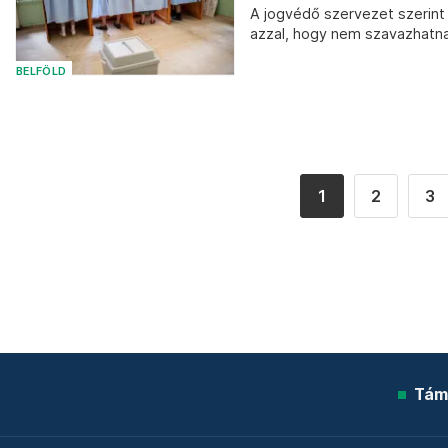
A jogvédő szervezet szerint
azzal, hogy nem szavazhatnak
BELFÖLD
1
2
3
Tám