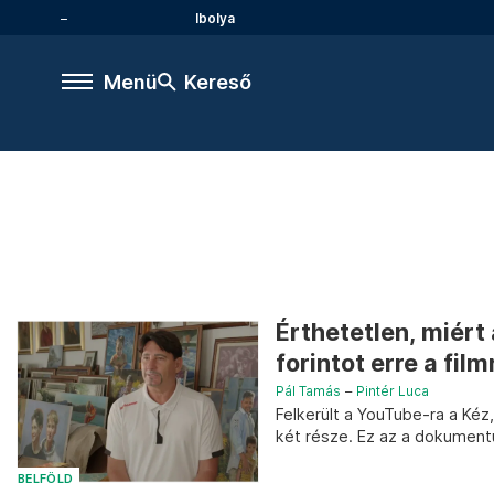
Ibolya
Menü
Kereső
Érthetetlen, miért
forintot erre a film
Pál Tamás
–
Pintér Luca
Felkerült a YouTube-ra a Kéz
két része. Ez az a dokumentu
BELFÖLD