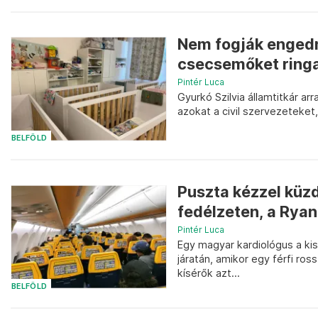
Nem fogják engedn
csecsemőket ringa
Pintér Luca
Gyurkó Szilvia államtitkár a
azokat a civil szervezeteke
BELFÖLD
Puszta kézzel küzd
fedélzeten, a Ryana
Pintér Luca
Egy magyar kardiológus a ki
járatán, amikor egy férfi ross
kísérők azt...
BELFÖLD