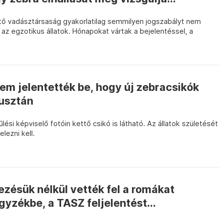
tő vadásztársaság gyakorlatilag semmilyen jogszabályt nem
k az egzotikus állatok. Hónapokat vártak a bejelentéssel, a
em jelentették be, hogy új zebracsikók
usztán
ési képviselő fotóin kettő csikó is látható. Az állatok születését
lezni kell.
zésük nélkül vették fel a romákat
yzékbe, a TASZ feljelentést...