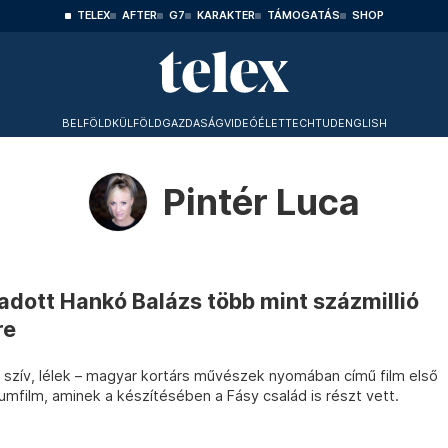
TELEX
AFTER
G7
KARAKTER
TÁMOGATÁS
SHOP
BELFÖLD
KÜLFÖLD
GAZDASÁG
VIDEÓ
ÉLET
TECHTUD
ENGLISH
Pintér Luca
 adott Hankó Balázs több mint százmillió
re
, szív, lélek – magyar kortárs művészek nyomában című film első
mfilm, aminek a készítésében a Fásy család is részt vett.