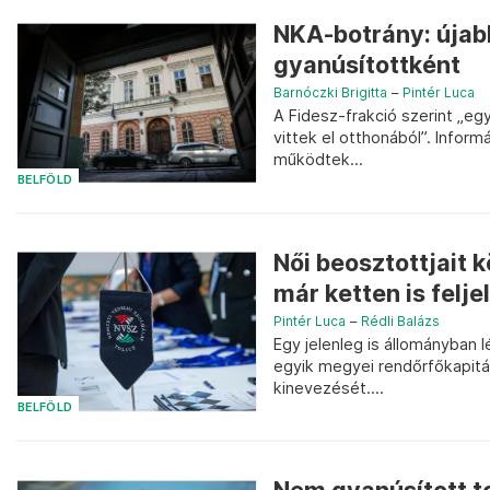
NKA-botrány: újabb
gyanúsítottként
Barnóczki Brigitta
–
Pintér Luca
A Fidesz-frakció szerint „eg
vittek el otthonából”. Inform
működtek...
BELFÖLD
Női beosztottjait 
már ketten is felje
Pintér Luca
–
Rédli Balázs
Egy jelenleg is állományban l
egyik megyei rendőrfőkapitán
kinevezését....
BELFÖLD