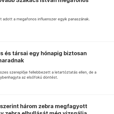
ovább Szakács István megafonos
t adott a megafonos influenszer egyik panaszának.
s és társai egy hónapig biztosan
 maradnak
es szereplője fellebbezett a letartóztatás ellen, de a
ybenhagyta az elsőfokú döntést.
szerint három zebra megfagyott
 zebra elhullását még vizsgálja...