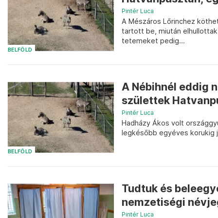
Pintér Luca
A Mészáros Lőrinchez köthe
tartott be, miután elhullotta
tetemeket pedig...
BELFÖLD
A Nébihnél eddig n
születtek Hatvanp
Pintér Luca
Hadházy Ákos volt országgyűl
legkésőbb egyéves korukig je
BELFÖLD
Tudtuk és beleegye
nemzetiségi névjeg
Pintér Luca