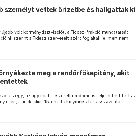
 személyt vettek őrizetbe és hallgattak ki
y újabb volt kormánytisztviselőt, a Fidesz-frakció munkatársát
ációink szerint a Fidesz szervereit azért foglalták le, mert nem
környékezte meg a rendőrfőkapitány, akit
lentettek
évő, és egy, az ügy miatt leszerelt rendőrnő is feljelentést tett az
y ellen, akinek július 15-én a belügyminiszter visszavonta