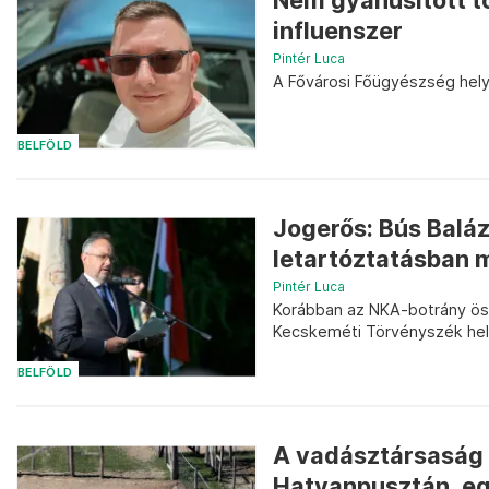
Nem gyanúsított t
influenszer
Pintér Luca
A Fővárosi Főügyészség hely
BELFÖLD
Jogerős: Bús Baláz
letartóztatásban
Pintér Luca
Korábban az NKA-botrány össz
Kecskeméti Törvényszék hel
BELFÖLD
A vadásztársaság 
Hatvanpusztán, egy