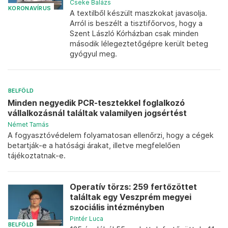
Cseke Balázs
KORONAVÍRUS
A textilből készült maszkokat javasolja.
Arról is beszélt a tisztifőorvos, hogy a
Szent László Kórházban csak minden
második lélegeztetőgépre került beteg
gyógyul meg.
BELFÖLD
Minden negyedik PCR-tesztekkel foglalkozó
vállalkozásnál találtak valamilyen jogsértést
Német Tamás
A fogyasztóvédelem folyamatosan ellenőrzi, hogy a cégek
betartják-e a hatósági árakat, illetve megfelelően
tájékoztatnak-e.
Operatív törzs: 259 fertőzöttet
találtak egy Veszprém megyei
szociális intézményben
Pintér Luca
BELFÖLD