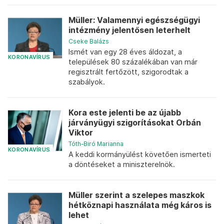
Müller: Valamennyi egészségügyi
intézmény jelentősen leterhelt
Cseke Balázs
Ismét van egy 28 éves áldozat, a
KORONAVÍRUS
települések 80 százalékában van már
regisztrált fertőzött, szigorodtak a
szabályok.
Kora este jelenti be az újabb
járványügyi szigorításokat Orbán
Viktor
Tóth-Biró Marianna
KORONAVÍRUS
A keddi kormányülést követően ismerteti
a döntéseket a miniszterelnök.
Müller szerint a szelepes maszkok
hétköznapi használata még káros is
lehet