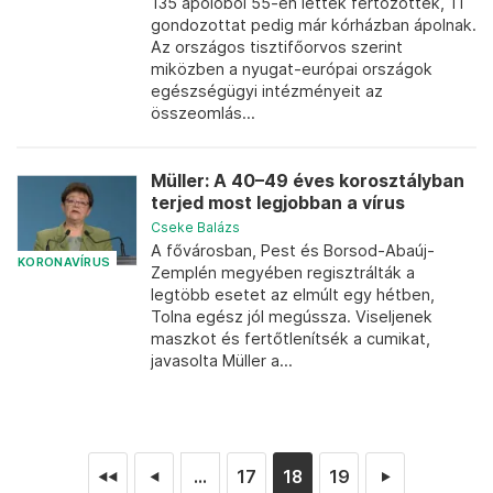
135 ápolóból 55-en lettek fertőzöttek, 11
gondozottat pedig már kórházban ápolnak.
Az országos tisztifőorvos szerint
miközben a nyugat-európai országok
egészségügyi intézményeit az
összeomlás...
Müller: A 40–49 éves korosztályban
terjed most legjobban a vírus
Cseke Balázs
A fővárosban, Pest és Borsod-Abaúj-
KORONAVÍRUS
Zemplén megyében regisztrálták a
legtöbb esetet az elmúlt egy hétben,
Tolna egész jól megússza. Viseljenek
maszkot és fertőtlenítsék a cumikat,
javasolta Müller a...
...
17
18
19
◄◄
◄
►