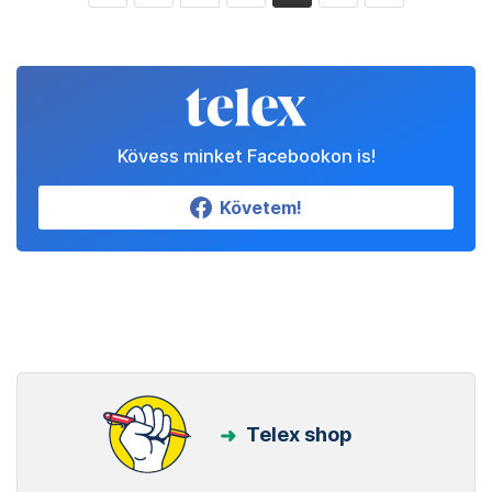
Kövess minket Facebookon is!
Követem!
Telex shop