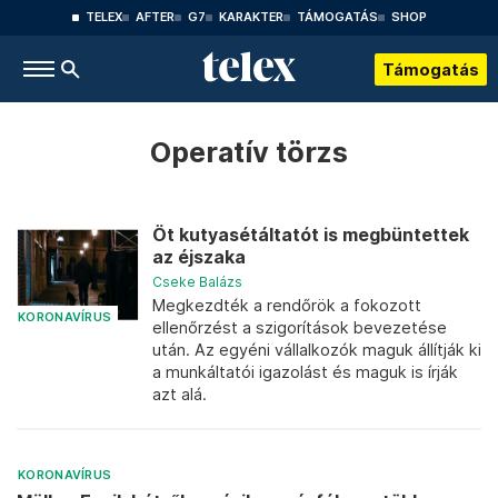
TELEX
AFTER
G7
KARAKTER
TÁMOGATÁS
SHOP
Támogatás
Operatív törzs
Öt kutyasétáltatót is megbüntettek
az éjszaka
Cseke Balázs
Megkezdték a rendőrök a fokozott
KORONAVÍRUS
ellenőrzést a szigorítások bevezetése
után. Az egyéni vállalkozók maguk állítják ki
a munkáltatói igazolást és maguk is írják
azt alá.
KORONAVÍRUS