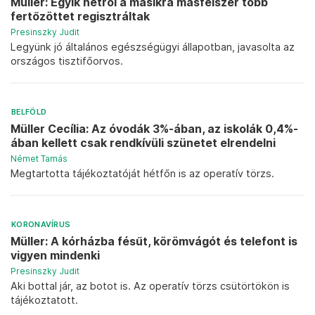
Müller: Egyik hétről a másikra másfélszer több
fertőzöttet regisztráltak
Presinszky Judit
Legyünk jó általános egészségügyi állapotban, javasolta az
országos tisztifőorvos.
BELFÖLD
Müller Cecília: Az óvodák 3%-ában, az iskolák 0,4%-
ában kellett csak rendkívüli szünetet elrendelni
Német Tamás
Megtartotta tájékoztatóját hétfőn is az operatív törzs.
KORONAVÍRUS
Müller: A kórházba fésűt, körömvágót és telefont is
vigyen mindenki
Presinszky Judit
Aki bottal jár, az botot is. Az operatív törzs csütörtökön is
tájékoztatott.