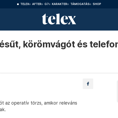
TELEX
AFTER
G7
KARAKTER
TÁMOGATÁS
SHOP
ésűt, körömvágót és telefon
ót az operatív törzs, amikor releváns
ak.