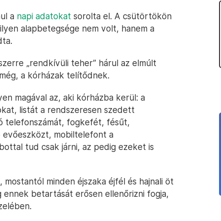
ául a
napi adatokat
sorolta el. A csütörtökön
milyen alapbetegsége nem volt, hanem a
ta.
zerre „rendkívüli teher” hárul az elmúlt
 még, a kórházak telítődnek.
yen magával az, aki kórházba kerül: a
okat, listát a rendszeresen szedett
ó telefonszámát, fogkefét, fésűt,
 evőeszközt, mobiltelefont a
ottal tud csak járni, az pedig ezeket is
, mostantól minden éjszaka éjfél és hajnali öt
g ennek betartását erősen ellenőrizni fogja,
zelében.