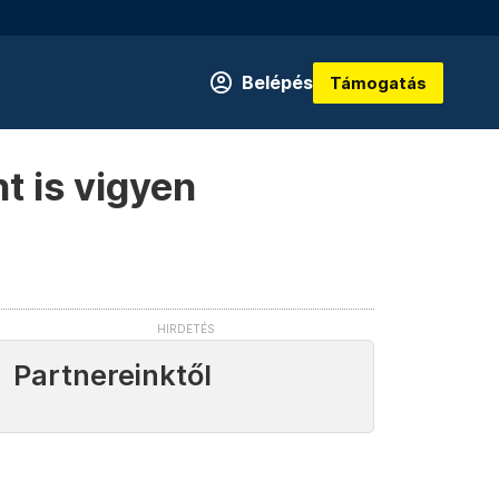
Belépés
Támogatás
t is vigyen
Partnereinktől