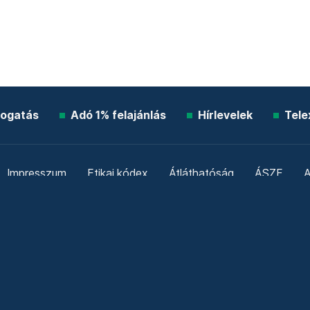
ogatás
Adó 1% felajánlás
Hírlevelek
Tele
Impresszum
Etikai kódex
Átláthatóság
ÁSZF
A
Süti beállítások
Szabályzatok
Kommentelési szabály