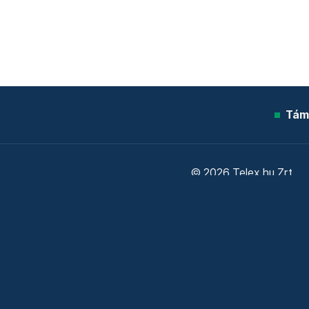
Tám
© 2026 Telex.hu Zrt.
Sütitájékoztató