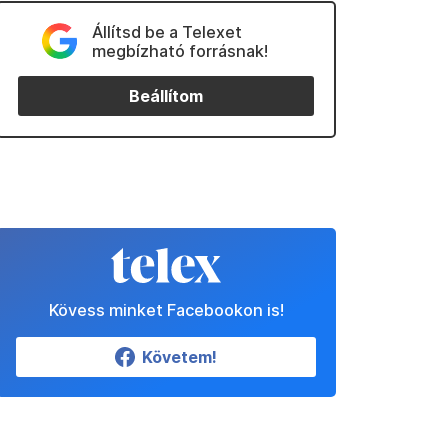
Állítsd be a Telexet
megbízható forrásnak!
Beállítom
Kövess minket Facebookon is!
Követem!