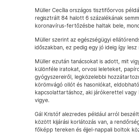
Müller Cecília országos tisztifőorvos péld
regisztrált 84 halott 6 százalékának sem
koronavírus-fertőzésbe haltak bele, mond
Müller szerint az egészségügyi ellátórends
időszakban, ez pedig egy jó ideig így lesz
Müller ezután tanácsokat is adott, mit vig
különféle iratokat, orvosi leleteket, papír
gyógyszereiről, legközelebbi hozzátartoz
körömvágó ollót és hasonlókat, eldobható
kapcsolattartáshoz, aki járókerettel vagy b
vigye.
Gál Kristóf alezredes például arról beszélt
között kijárási korlátozás van, a rendőrsé
főképp tereken és éjjel-nappali boltok kö