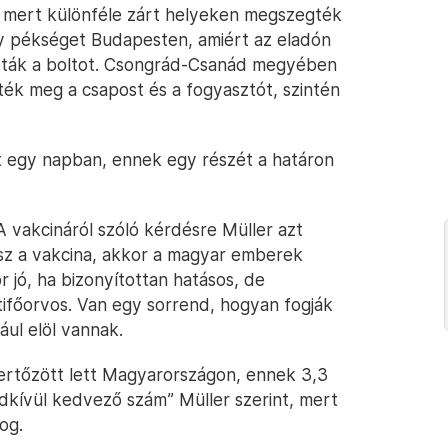
 mert különféle zárt helyeken megszegték
gy pékséget Budapesten, amiért az eladón
rták a boltot. Csongrád-Csanád megyében
k meg a csapost és a fogyasztót, szintén
lt egy napban, ennek egy részét a határon
 A vakcináról szóló kérdésre Müller azt
esz a vakcina, akkor a magyar emberek
 jó, ha bizonyítottan hatásos, de
tifőorvos. Van egy sorrend, hogyan fogják
ául elöl vannak.
 fertőzött lett Magyarországon, ennek 3,3
dkívül kedvező szám” Müller szerint, mert
og.