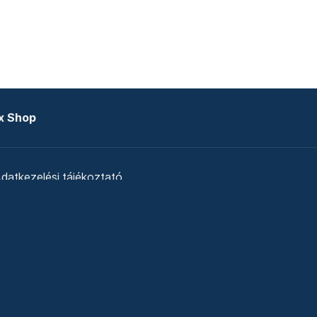
x Shop
datkezelési tájékoztató
zat
Telex Sales