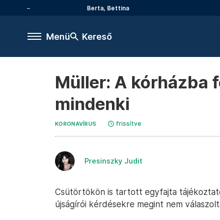
Berta, Bettina
Menü
Kereső
Müller: A kórházba f
mindenki
frissítve
KORONAVÍRUS
Presinszky Judit
Csütörtökön is tartott egyfajta tájékoztat
újságírói kérdésekre megint nem válaszolt