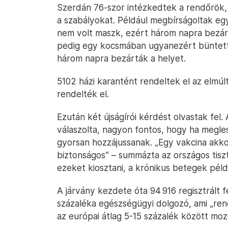
Szerdán 76-szor intézkedtek a rendőrök,
a szabályokat. Például megbírságoltak e
nem volt maszk, ezért három napra bezá
pedig egy kocsmában ugyanezért büntetté
három napra bezárták a helyet.
5102 házi karantént rendeltek el az elmú
rendelték el.
Ezután két újságírói kérdést olvastak fel.
válaszolta, nagyon fontos, hogy ha megl
gyorsan hozzájussanak. „Egy vakcina akkor
biztonságos” – summázta az országos tisz
ezeket kiosztani, a krónikus betegek péld
A járvány kezdete óta 94 916 regisztrált
százaléka egészségügyi dolgozó, ami „ren
az európai átlag 5-15 százalék között moz