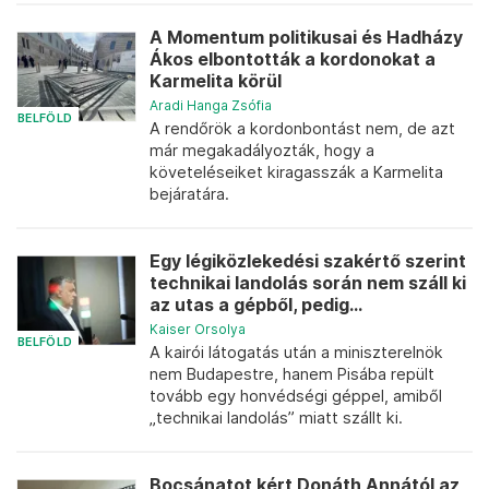
A Momentum politikusai és Hadházy
Ákos elbontották a kordonokat a
Karmelita körül
Aradi Hanga Zsófia
BELFÖLD
A rendőrök a kordonbontást nem, de azt
már megakadályozták, hogy a
követeléseiket kiragasszák a Karmelita
bejáratára.
Egy légiközlekedési szakértő szerint
technikai landolás során nem száll ki
az utas a gépből, pedig...
Kaiser Orsolya
BELFÖLD
A kairói látogatás után a miniszterelnök
nem Budapestre, hanem Pisába repült
tovább egy honvédségi géppel, amiből
„technikai landolás” miatt szállt ki.
Bocsánatot kért Donáth Annától az