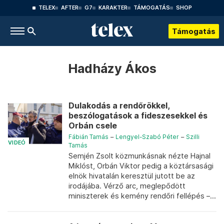
TELEX
AFTER
G7
KARAKTER
TÁMOGATÁS
SHOP
Támogatás
Hadházy Ákos
Dulakodás a rendőrökkel,
beszólogatások a fideszesekkel és
Orbán csele
Fábián Tamás
–
Lengyel-Szabó Péter
–
Szilli
VIDEÓ
Tamás
Semjén Zsolt közmunkásnak nézte Hajnal
Miklóst, Orbán Viktor pedig a köztársasági
elnök hivatalán keresztül jutott be az
irodájába. Vérző arc, meglepődött
miniszterek és kemény rendőri fellépés –...