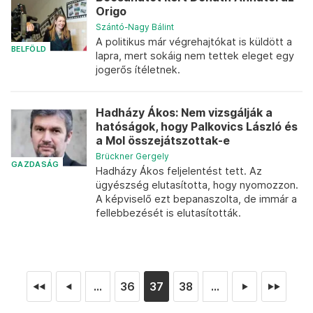
Origo
Szántó-Nagy Bálint
A politikus már végrehajtókat is küldött a
BELFÖLD
lapra, mert sokáig nem tettek eleget egy
jogerős ítéletnek.
Hadházy Ákos: Nem vizsgálják a
hatóságok, hogy Palkovics László és
a Mol összejátszottak-e
Brückner Gergely
GAZDASÁG
Hadházy Ákos feljelentést tett. Az
ügyészség elutasította, hogy nyomozzon.
A képviselő ezt bepanaszolta, de immár a
fellebbezését is elutasították.
...
36
37
38
...
◄◄
◄
►
►►