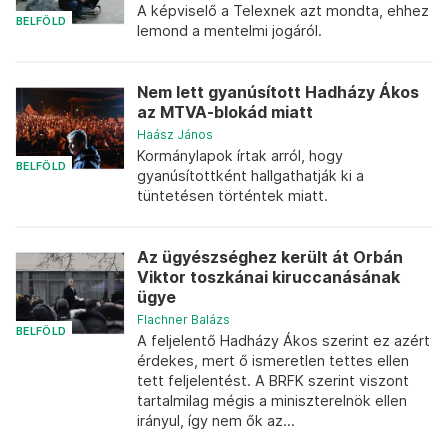
A képviselő a Telexnek azt mondta, ehhez
BELFÖLD
lemond a mentelmi jogáról.
Nem lett gyanúsított Hadházy Ákos
az MTVA-blokád miatt
Haász János
Kormánylapok írtak arról, hogy
BELFÖLD
gyanúsítottként hallgathatják ki a
tüntetésen történtek miatt.
Az ügyészséghez került át Orbán
Viktor toszkánai kiruccanásának
ügye
Flachner Balázs
BELFÖLD
A feljelentő Hadházy Ákos szerint ez azért
érdekes, mert ő ismeretlen tettes ellen
tett feljelentést. A BRFK szerint viszont
tartalmilag mégis a miniszterelnök ellen
irányul, így nem ők az...