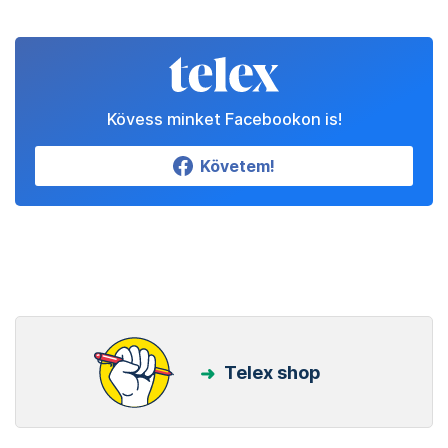
Kövess minket Facebookon is!
Követem!
Telex shop