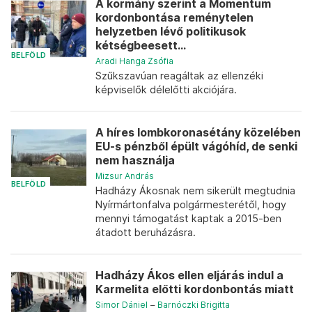
A kormány szerint a Momentum
kordonbontása reménytelen
helyzetben lévő politikusok
kétségbeesett...
BELFÖLD
Aradi Hanga Zsófia
Szűkszavúan reagáltak az ellenzéki
képviselők délelőtti akciójára.
A híres lombkoronasétány közelében
EU-s pénzből épült vágóhíd, de senki
nem használja
Mizsur András
BELFÖLD
Hadházy Ákosnak nem sikerült megtudnia
Nyírmártonfalva polgármesterétől, hogy
mennyi támogatást kaptak a 2015-ben
átadott beruházásra.
Hadházy Ákos ellen eljárás indul a
Karmelita előtti kordonbontás miatt
Simor Dániel
–
Barnóczki Brigitta