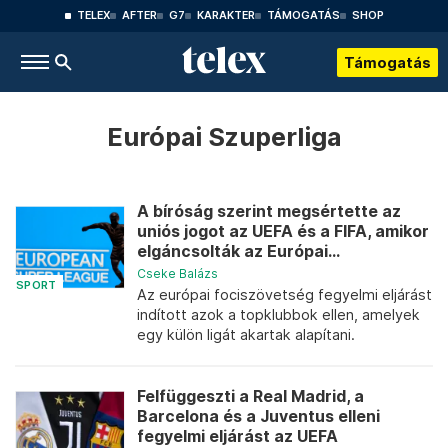
TELEX
AFTER
G7
KARAKTER
TÁMOGATÁS
SHOP
Támogatás
Európai Szuperliga
A bíróság szerint megsértette az
uniós jogot az UEFA és a FIFA, amikor
elgáncsolták az Európai...
Cseke Balázs
SPORT
Az európai fociszövetség fegyelmi eljárást
indított azok a topklubbok ellen, amelyek
egy külön ligát akartak alapítani.
Felfüggeszti a Real Madrid, a
Barcelona és a Juventus elleni
fegyelmi eljárást az UEFA