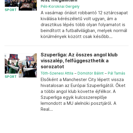
Péli-Koroknai Gergely
SPORT
A vasárnap óriásit robbantó 12 sztárcsapat
kiválása kérészéletű volt ugyan, ám a
drasztikus lépés több olyan folyamatot is
beindított a futballvilágban, melyek normál
körülmények között csak később...
Szuperliga: Az összes angol klub
visszalép, felfüggeszthetik a
sorozatot
Tóth-Szenesi Attila
–
Dömötör Bálint
–
Pál Tamás
SPORT
Elsőként a Manchester City lépett vissza
hivatalosan az Európai Szuperligától. Őket
a többi angol klub követte éjfélkor. A
Szuperliga egyik kulcsszereplője
lemondott a MU alelnöki posztjáról. A
Real...