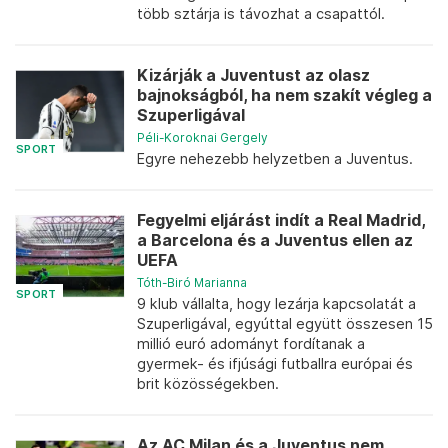
több sztárja is távozhat a csapattól.
Kizárják a Juventust az olasz
bajnokságból, ha nem szakít végleg a
Szuperligával
Péli-Koroknai Gergely
SPORT
Egyre nehezebb helyzetben a Juventus.
Fegyelmi eljárást indít a Real Madrid,
a Barcelona és a Juventus ellen az
UEFA
Tóth-Biró Marianna
SPORT
9 klub vállalta, hogy lezárja kapcsolatát a
Szuperligával, egyúttal együtt összesen 15
millió euró adományt fordítanak a
gyermek- és ifjúsági futballra európai és
brit közösségekben.
Az AC Milan és a Juventus nem