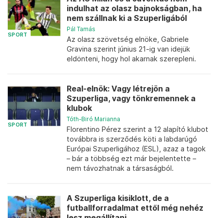
indulhat az olasz bajnokságban, ha
nem szállnak ki a Szuperligából
Pál Tamás
SPORT
Az olasz szövetség elnöke, Gabriele
Gravina szerint június 21-ig van idejük
eldönteni, hogy hol akarnak szerepleni.
Real-elnök: Vagy létrejön a
Szuperliga, vagy tönkremennek a
klubok
Tóth-Biró Marianna
SPORT
Florentino Pérez szerint a 12 alapító klubot
továbbra is szerződés köti a labdarúgó
Európai Szuperligához (ESL), azaz a tagok
– bár a többség ezt már bejelentette –
nem távozhatnak a társaságból.
A Szuperliga kisiklott, de a
futballforradalmat ettől még nehéz
lesz megállítani