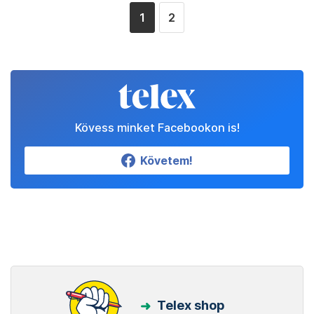
1
2
Kövess minket Facebookon is!
Követem!
Telex shop