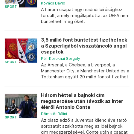
Kovács Dávid
SPORT
A három csapat egy madridi bírósághoz
fordult, amely megállapította: az UEFA nem
büntetheti meg őket.
3,5 millió font büntetést fizethetnek
a Szuperligából visszatáncoló angol
csapatok
Péli-Koroknai Gergely
SPORT
Az Arsenal, a Chelsea, a Liverpool, a
Manchester City, a Manchester United és a
Tottenham együtt 20 millió fontot fizethet.
Három héttel a bajnoki cím
megszerzése után távozik az Inter
éléről Antonio Conte
Dömötör Bálint
SPORT
Az olasz edző a Juventus kilenc éve tartó
sorozatát szakította meg az idei bajnoki
cím megszerzésével. Conte után a csapat