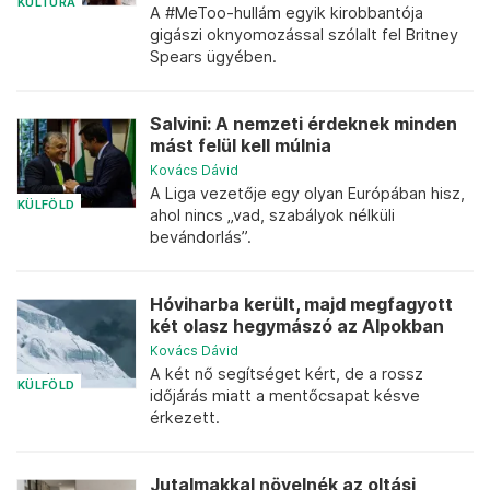
KULTÚRA
A #MeToo-hullám egyik kirobbantója
gigászi oknyomozással szólalt fel Britney
Spears ügyében.
Salvini: A nemzeti érdeknek minden
mást felül kell múlnia
Kovács Dávid
A Liga vezetője egy olyan Európában hisz,
KÜLFÖLD
ahol nincs „vad, szabályok nélküli
bevándorlás”.
Hóviharba került, majd megfagyott
két olasz hegymászó az Alpokban
Kovács Dávid
A két nő segítséget kért, de a rossz
KÜLFÖLD
időjárás miatt a mentőcsapat késve
érkezett.
Jutalmakkal növelnék az oltási