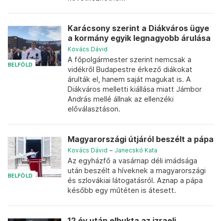
Karácsony szerint a Diákváros ügye
a kormány egyik legnagyobb árulása
Kovács Dávid
A főpolgármester szerint nemcsak a
BELFÖLD
vidékről Budapestre érkező diákokat
árulták el, hanem saját magukat is. A
Diákváros melletti kiállása miatt Jámbor
András mellé állnak az ellenzéki
előválasztáson.
Magyarországi útjáról beszélt a pápa
Kovács Dávid
–
Janecskó Kata
Az egyházfő a vasárnap déli imádsága
után beszélt a híveknek a magyarországi
BELFÖLD
és szlovákiai látogatásról. Aznap a pápa
később egy műtéten is átesett.
12 év után elbukta az izraeli