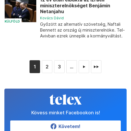
miniszterelnökséget Benjámin
Netanjahu
Kovács Dávid
KÜLFÖLD
Győzött az alternatív szövetség, Naftali
Bennett az ország új miniszterelnöke. Tel-
Avivban ezrek ünneplik a kormányváltást.
1
2
3
...
►
►►
Kövess minket Facebookon is!
Követem!