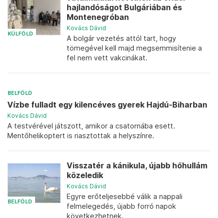
hajlandóságot Bulgáriában és
Montenegróban
Kovács Dávid
KÜLFÖLD
A bolgár vezetés attól tart, hogy
tömegével kell majd megsemmisítenie a
fel nem vett vakcinákat.
BELFÖLD
Vízbe fulladt egy kilencéves gyerek Hajdú-Biharban
Kovács Dávid
A testvérével játszott, amikor a csatornába esett.
Mentőhelikoptert is riasztottak a helyszínre.
Visszatér a kánikula, újabb hőhullám
közeledik
Kovács Dávid
Egyre erőteljesebbé válik a nappali
BELFÖLD
felmelegedés, újabb forró napok
következhetnek.