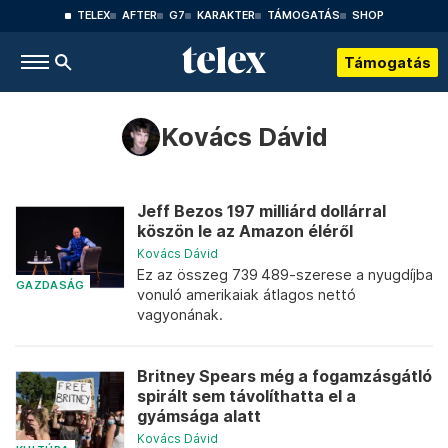
TELEX
AFTER
G7
KARAKTER
TÁMOGATÁS
SHOP
Támogatás
Kovács Dávid
Jeff Bezos 197 milliárd dollárral
köszön le az Amazon éléről
Kovács Dávid
Ez az összeg 739 489-szerese a nyugdíjba
GAZDASÁG
vonuló amerikaiak átlagos nettó
vagyonának.
Britney Spears még a fogamzásgátló
spirált sem távolíthatta el a
gyámsága alatt
Kovács Dávid