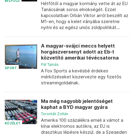
BELFÖLD
Hétfőtől a magyar kormány vette át az EU
Tanácsának soros elnökségét. Ezzel
kapcsolatban Orbán Viktor arról beszélt az
M1-en, hogy a kelet irányába szeretne
nyitni és az egész uniós zöldpolitikát...
A magyar-svájci meccs helyett
horgászversenyt adott az Eb-t
közvetítő amerikai tévécsatorna
Pál Tamás
SPORT
A Fox Sports a kevésbé érdekes
mérkőzéseket kiszervezte egy fizetős
streamingoldalnak.
Ma még nagyobb jelentőséget
kaphat a BYD magyar gyára
Torontáli Zoltán
Amerika 100 százalékra emeli a vámot a
KÖZÉLET
kínai elektromos autókra, az EU is
drasztikus lépésre készül, de a Szegeden