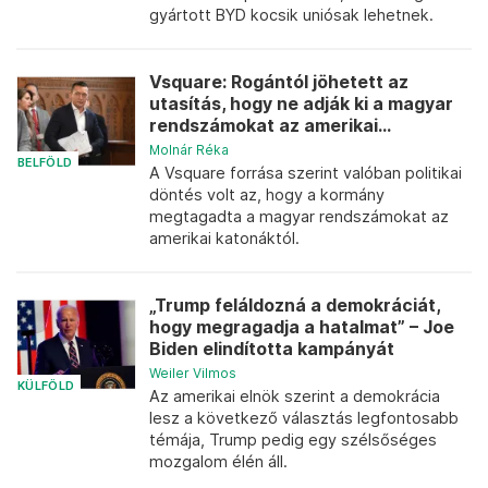
gyártott BYD kocsik uniósak lehetnek.
Vsquare: Rogántól jöhetett az
utasítás, hogy ne adják ki a magyar
rendszámokat az amerikai...
Molnár Réka
BELFÖLD
A Vsquare forrása szerint valóban politikai
döntés volt az, hogy a kormány
megtagadta a magyar rendszámokat az
amerikai katonáktól.
„Trump feláldozná a demokráciát,
hogy megragadja a hatalmat” – Joe
Biden elindította kampányát
Weiler Vilmos
KÜLFÖLD
Az amerikai elnök szerint a demokrácia
lesz a következő választás legfontosabb
témája, Trump pedig egy szélsőséges
mozgalom élén áll.