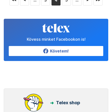
...
3
4
5
...
◄◄
◄
►
►►
Kövess minket Facebookon is!
Követem!
Telex shop