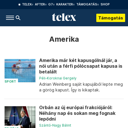
TELEX
AFTER
G7
KARAKTER
TÁMOGATÁS
SHOP
Támogatás
Amerika
Amerika már két kapusgólnál jár, a
női után a férfi pólócsapat kapusa is
betalált
Péli-Koroknai Gergely
SPORT
Adrian Weinberg saját kapujából lepte meg
a görög kapust. Így is kikaptak.
Orbán az új európai frakciójáról:
Néhány nap és sokan meg fognak
lepődni
Szántó-Nagy Bálint