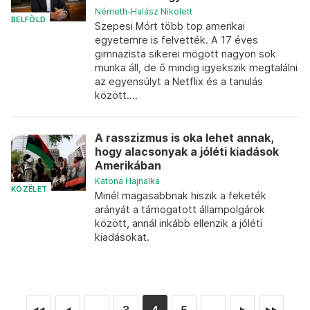
Németh-Halász Nikolett
BELFÖLD
Szepesi Mórt több top amerikai
egyetemre is felvették. A 17 éves
gimnazista sikerei mögött nagyon sok
munka áll, de ő mindig igyekszik megtalálni
az egyensúlyt a Netflix és a tanulás
között....
A rasszizmus is oka lehet annak,
hogy alacsonyak a jóléti kiadások
Amerikában
Katona Hajnalka
KÖZÉLET
Minél magasabbnak hiszik a feketék
arányát a támogatott állampolgárok
között, annál inkább ellenzik a jóléti
kiadásokat.