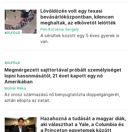
Lövöldözés volt egy texasi
bevásárlóközpontban, kilencen
meghaltak, az elkövetőt lelőtték
Péli-Koroknai Gergely
KÜLFÖLD
A sérültek között egy 5 éves gyerek is
van.
KÜLFÖLD
Megmérgezett sajttortával próbált személyiséget
lopni hasonmásától, 21 évet kapott egy nő
Amerikában
Molnár Réka
Az orosz származású nő benyugtatózta doppelgängerét,
aztán ellopta az iratait.
Hazahozná a tudását a magyar diák,
aki választhat a Yale, a Columbia és
a Princeton egyetemek között