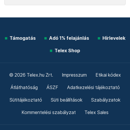
Támogatás
Adó 1% felajánlás
Hírlevelek
Telex Shop
© 2026 Telex.hu Zrt.
Impresszum
Etikai kódex
Átláthatóság
ÁSZF
Adatkezelési tájékoztató
Sütitájékoztató
Süti beállítások
Szabályzatok
Kommentelési szabályzat
Telex Sales