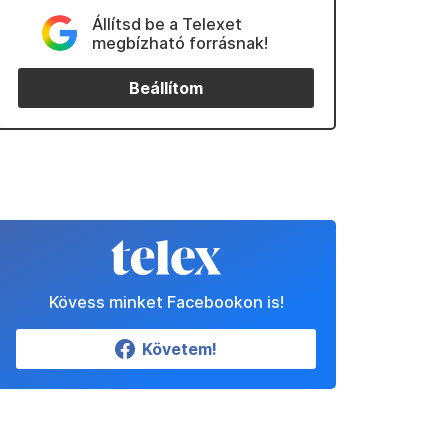
Állítsd be a Telexet
megbízható forrásnak!
Beállítom
Kövess minket Facebookon is!
Követem!