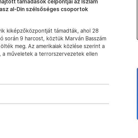
jtott támadások célpontjai az Iszlám
rasz al-Din szélsőséges csoportok
yik kiképzőközpontját támadták, ahol 28
ció során 9 harcost, köztük Marván Basszám
 ölték meg. Az amerikaiak közlése szerint a
i, a műveletek a terrorszervezetek ellen