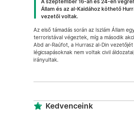
A szeptember 16-án és 24-én végreha
Állam és az al-Kaidához köthető Hur
vezetői voltak.
Az első támadás során az Iszlám Állam eg
terroristával végeztek, míg a második ak
Abd ar-Raúfot, a Hurrasz al-Din vezetőjét
légicsapásoknak nem voltak civil áldozata
irányultak.
Kedvenceink