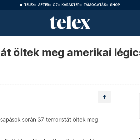
TELEX
AFTER
G7
KARAKTER
TÁMOGATÁS
SHOP
tát öltek meg amerikai lég
csapások során 37 terroristát öltek meg