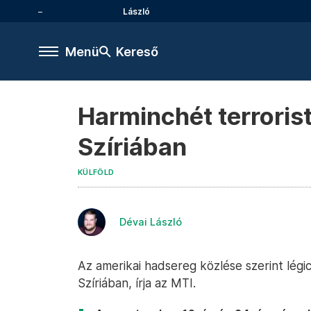
László
Menü
Kereső
Harminchét terroris
Szíriában
KÜLFÖLD
Dévai László
Az amerikai hadsereg közlése szerint légi
Szíriában, írja az MTI.