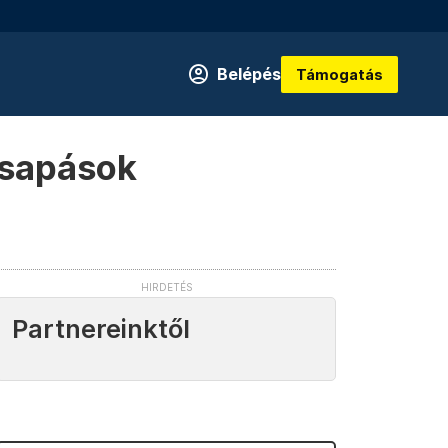
Belépés
Támogatás
icsapások
Partnereinktől