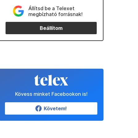
Állítsd be a Telexet
megbízható forrásnak!
Beállítom
Kövess minket Facebookon is!
Követem!