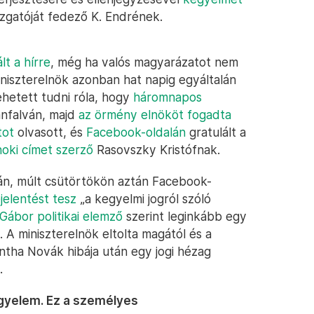
zgatóját fedező K. Endrének.
lt a hírre
, még ha valós magyarázatot nem
iniszterelnök azonban hat napig egyáltalán
ehetett tudni róla, hogy
háromnapos
nfalván, majd
az örmény elnököt fogadta
tot
olvasott, és
Facebook-oldalán
gratulált a
noki címet szerző
Rasovszky Kristófnak.
án, múlt csütörtökön aztán Facebook-
elentést tesz
„a kegyelmi jogról szóló
Gábor politikai elemző
szerint leginkább egy
 A miniszterelnök eltolta magától és a
intha Novák hibája után egy jogi hézag
.
egyelem. Ez a személyes