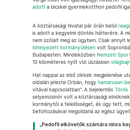
adott
a bicskei gyermekotthon pedofil iga
A köztársasági hivatal pár órán belül
reagá
is adott a kegyelmi döntés hátterére. A m
nem szólalt meg az ügyben. Csak annyit l
kihelyezett kormányülésen
volt Sopronbá
Budapesten. Mindeközben
Nemzeti Spor
10 kilométeres nyílt vízi úszásban
világbaj
Hat nappal az első cikkek megjelenése ut
oldalán jelezte Orbán, hogy
hamarosan bej
vitával kapcsolatban”. A bejelentés
Török 
selyemzsinór volt a köztársasági elnöknek.
kormánytól a felelősséget, és úgy tett, m
befoltozásával megoldaná az egész ügyet
„Pedofil elkövetők számára nincs k