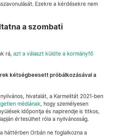
visszavonulását. Ezekre a kérdésekre nem
ltatna a szombati
nk rá,
azt a választ küldte a kormányfő
rek kétségbeesett próbálkozásával a
yilvános, hivatalát, a Karmelitát 2021-ben
üggetlen médiának
, hogy személyesen
ülések időpontja és napirendje is titkos,
pján értesülhet róla a nyilvánosság.
 a háttérben Orbán ne foglalkozna a