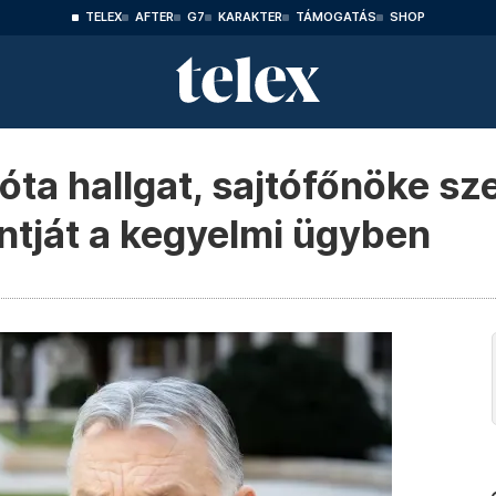
TELEX
AFTER
G7
KARAKTER
TÁMOGATÁS
SHOP
ta hallgat, sajtófőnöke sz
ntját a kegyelmi ügyben