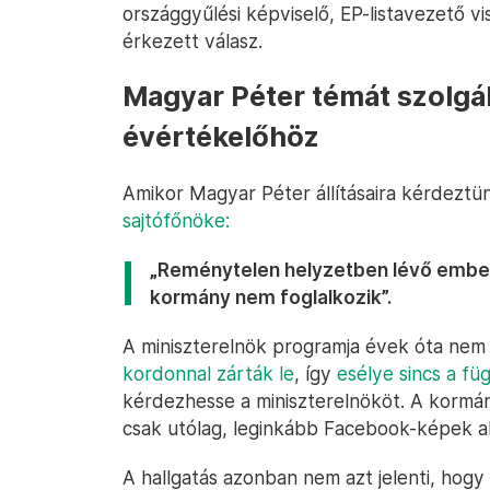
országgyűlési képviselő, EP-listavezető 
érkezett válasz.
Magyar Péter témát szolgá
évértékelőhöz
Amikor Magyar Péter állításaira kérdeztü
sajtófőnöke:
„Reménytelen helyzetben lévő embe
kormány nem foglalkozik”.
A miniszterelnök programja évek óta nem n
kordonnal zárták le
, így
esélye sincs a f
kérdezhesse a miniszterelnököt. A kormány
csak utólag, leginkább Facebook-képek ala
A hallgatás azonban nem azt jelenti, hogy