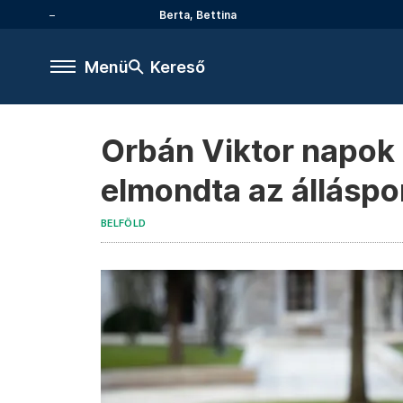
Berta, Bettina
Menü
Kereső
Orbán Viktor napok ó
elmondta az álláspo
BELFÖLD