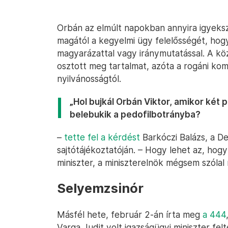
Orbán az elmúlt napokban annyira igyekszi
magától a kegyelmi ügy felelősségét, hog
magyarázattal vagy iránymutatással. A köz
osztott meg tartalmat, azóta a rogáni kom
nyilvánosságtól.
„Hol bujkál Orbán Viktor, amikor két 
belebukik a pedofilbotrányba?
–
tette fel a kérdést
Barkóczi Balázs, a De
sajtótájékoztatóján. – Hogy lehet az, hog
miniszter, a miniszterelnök mégsem szólal
Selyemzsinór
Másfél hete, február 2-án írta meg
a 444
Varga Judit volt igazságügyi miniszter fel