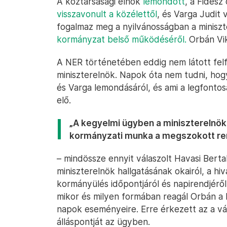
A köztársasági elnök
lemondott
, a Fidesz
visszavonult a közélettől
, és Varga Judit v
fogalmaz meg a nyilvánosságban a minisz
kormányzat belső működéséről.
Orbán Vik
A NER történetében eddig nem látott felf
miniszterelnök. Napok óta nem tudni, hog
és Varga lemondásáról, és ami a legfontosa
elő.
„A kegyelmi ügyben a miniszterelnök 
kormányzati munka a megszokott ren
– mindössze ennyit válaszolt Havasi Berta
miniszterelnök hallgatásának okairól, a hi
kormányülés időpontjáról és napirendjérő
mikor és milyen formában reagál Orbán a 
napok eseményeire. Erre érkezett az a vá
álláspontját az ügyben.