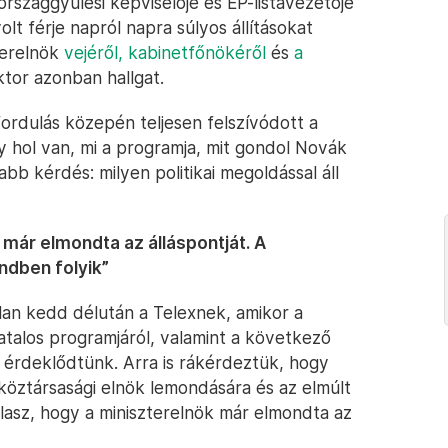
 országgyűlési képviselője és EP-listavezetője
olt férje napról napra súlyos állításokat
terelnök
vejéről,
kabinetfőnökéről
és
a
tor azonban hallgat.
ordulás közepén teljesen felszívódott a
y hol van, mi a programja, mit gondol Novák
bb kérdés: milyen politikai megoldással áll
már elmondta az álláspontját. A
dben folyik”
lan kedd délután a Telexnek, amikor a
vatalos programjáról, valamint a következő
l érdeklődtünk. Arra is rákérdeztük, hogy
köztársasági elnök lemondására és az elmúlt
lasz, hogy a miniszterelnök már elmondta az