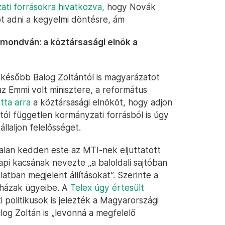
ati forrásokra hivatkozva,
hogy Novák
t adni a kegyelmi döntésre, ám
 mondván: a köztársasági elnök a
később Balog Zoltántól is magyarázatot
az Emmi volt minisztere, a református
atta arra
a köztársasági elnököt, hogy adjon
ól független kormányzati forrásból is úgy
llaljon felelősséget.
talan kedden este az MTI-nek eljuttatott
pi kacsának nevezte „a baloldali sajtóban
atban megjelent állításokat”. Szerinte a
yházak ügyeibe. A
Telex úgy értesült
politikusok is jelezték a Magyarországi
og Zoltán is „levonná a megfelelő