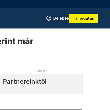
Belépés
Támogatás
erint már
Partnereinktől