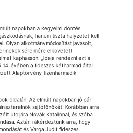
 elmúlt napokban a kegyelmi döntés
jogászkodásnak, hanem tiszta helyzetet kell
el. Olyan alkotmánymódosítást javasolt,
gyermekek sérelmére elkövetett
met kaphasson. „Ideje rendezni ezt a
R 14. évében a fideszes kétharmad által
ezett Alaptörvény tizenharmadik
ok-oldalán. Az elmúlt napokban jó pár
iniszterelnök sajtófőnökét. Korábban arra
élt utoljára Novák Katalinnal, és szóba
ondása. Aztán rákérdeztünk arra, hogy
mondását és Varga Judit fideszes