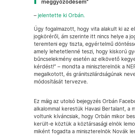
meggyőződésem”
–
jelentette ki Orbán.
Úgy fogalmazott, hogy vita alakult ki az
jogköréről, ám szerinte itt nincs helye a 
teremteni egy tiszta, egyértelmű döntéss
amely lehetetlenné teszi, hogy kiskorú 
bűncselekmény esetén az elkövető kegyel
kérdést!” – mondta a miniszterelnök a NE
megalkotott, és gránitszilárdságúnak nev
módosítását tervezve.
Ez máig az utolsó bejegyzés Orbán Facebo
alkalommal kerestük Havasi Bertalant, a m
voltunk kíváncsiak, hogy Orbán mikor besz
került-e köztük a köztársasági elnök lem
miként fogadta a miniszterelnök Novák le