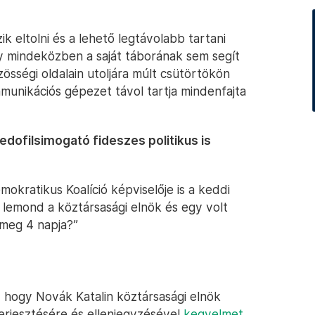
k eltolni és a lehető legtávolabb tartani
y mindeközben a saját táborának sem segít
össégi oldalain utoljára múlt csütörtökön
munikációs gépezet távol tartja mindenfajta
pedofilsimogató fideszes politikus is
mokratikus Koalíció képviselője is a keddi
y lemond a köztársasági elnök és egy volt
 meg 4 napja?”
, hogy Novák Katalin köztársasági elnök
terjesztésére és ellenjegyzésével
kegyelmet