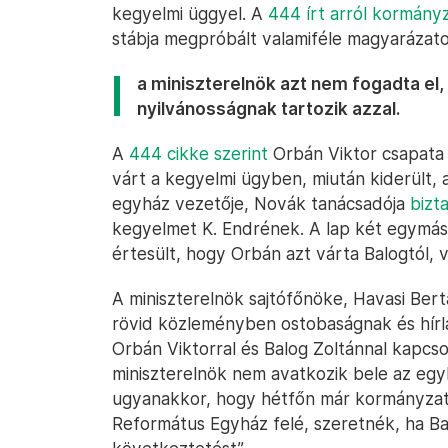
kegyelmi üggyel. A
444 írt arról kormányz
stábja megpróbált valamiféle magyarázato
a miniszterelnök azt nem fogadta el,
nyilvánosságnak tartozik azzal.
A
444 cikke szerint
Orbán Viktor csapata 
várt a kegyelmi ügyben, miután kiderült, 
egyház vezetője, Novák tanácsadója
bizt
kegyelmet K. Endrének. A lap két egymást
értesült, hogy Orbán azt várta Balogtól, vá
A miniszterelnök sajtófőnöke, Havasi Ber
rövid közleményben ostobaságnak és hírla
Orbán Viktorral és Balog Zoltánnal kapcsol
miniszterelnök nem avatkozik bele az eg
ugyanakkor, hogy hétfőn már kormányzati 
Református Egyház felé, szeretnék, ha Bal