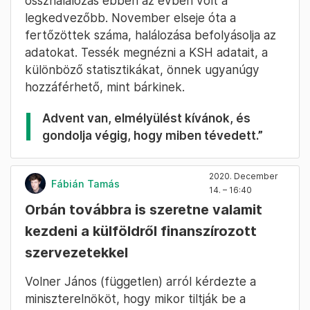
összhalálozás ebben az évben volt a
legkedvezőbb. November elseje óta a
fertőzöttek száma, halálozása befolyásolja az
adatokat. Tessék megnézni a KSH adatait, a
különböző statisztikákat, önnek ugyanúgy
hozzáférhető, mint bárkinek.
Advent van, elmélyülést kívánok, és
gondolja végig, hogy miben tévedett.”
2020. December
Fábián Tamás
14. – 16:40
Orbán továbbra is szeretne valamit
kezdeni a külföldről finanszírozott
szervezetekkel
Volner János (független) arról kérdezte a
miniszterelnököt, hogy mikor tiltják be a