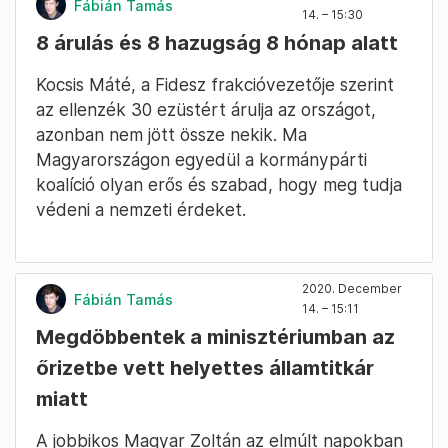
Fábián Tamás
14. – 15:30
8 árulás és 8 hazugság 8 hónap alatt
Kocsis Máté, a Fidesz frakcióvezetője szerint
az ellenzék 30 ezüstért árulja az országot,
azonban nem jött össze nekik. Ma
Magyarországon egyedül a kormánypárti
koalíció olyan erős és szabad, hogy meg tudja
védeni a nemzeti érdeket.
2020. December
Fábián Tamás
14. – 15:11
Megdöbbentek a minisztériumban az
őrizetbe vett helyettes államtitkár
miatt
A jobbikos Magyar Zoltán az elmúlt napokban