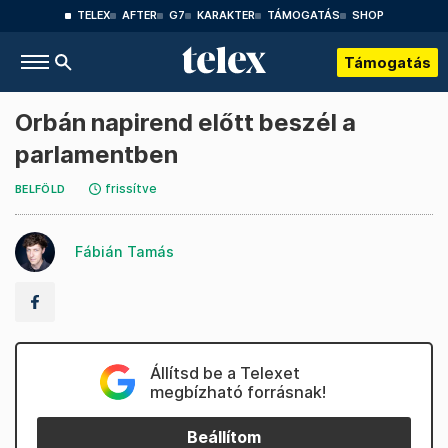
TELEX
AFTER
G7
KARAKTER
TÁMOGATÁS
SHOP
Támogatás
Orbán napirend előtt beszél a
parlamentben
frissítve
BELFÖLD
Fábián Tamás
Állítsd be a Telexet
megbízható forrásnak!
Beállítom