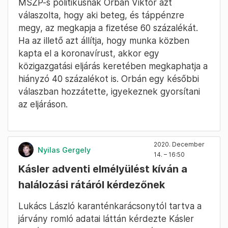
MSZP-s politikusnak Orbán Viktor azt
válaszolta, hogy aki beteg, és táppénzre
megy, az megkapja a fizetése 60 százalékát.
Ha az illető azt állítja, hogy munka közben
kapta el a koronavírust, akkor egy
közigazgatási eljárás keretében megkaphatja a
hiányzó 40 százalékot is. Orbán egy későbbi
válaszban hozzátette, igyekeznek gyorsítani
az eljáráson.
2020. December
Nyilas Gergely
14. – 16:50
Kásler adventi elmélyülést kíván a
halálozási rátáról kérdezőnek
Lukács László karanténkarácsonytól tartva a
járvány romló adatai láttán kérdezte Kásler