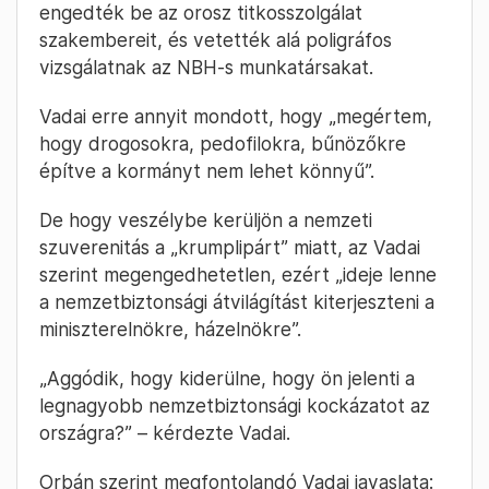
engedték be az orosz titkosszolgálat
szakembereit, és vetették alá poligráfos
vizsgálatnak az NBH-s munkatársakat.
Vadai erre annyit mondott, hogy „megértem,
hogy drogosokra, pedofilokra, bűnözőkre
építve a kormányt nem lehet könnyű”.
De hogy veszélybe kerüljön a nemzeti
szuverenitás a „krumplipárt” miatt, az Vadai
szerint megengedhetetlen, ezért „ideje lenne
a nemzetbiztonsági átvilágítást kiterjeszteni a
miniszterelnökre, házelnökre”.
„Aggódik, hogy kiderülne, hogy ön jelenti a
legnagyobb nemzetbiztonsági kockázatot az
országra?” – kérdezte Vadai.
Orbán szerint megfontolandó Vadai javaslata: