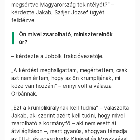
megsértve Magyarország tekintélyét?” –
kérdezte Jakab, Szájer József ügyét
felidézve.
Ön mivel zsarolható, miniszterelnök
úr?
– kérdezte a Jobbik frakcióvezetője.
„A kérdést meghallgattam, megértettem, csak
azt nem értem, hogy az ön krumplijának, mi
köze van hozzám” – ennyi volt a válasza
Orbánnak.
„Ezt a krumplikirálynak kell tudnia” – válaszolta
Jakab, aki szerint azért kell tudni, hogy mivel
zsarolható a kormányfő – aki nem esett át
átvilágításon –, mert gyanús, ahogyan támadja
az EU-t, és egyezkedik Kínával és Moszkvával.