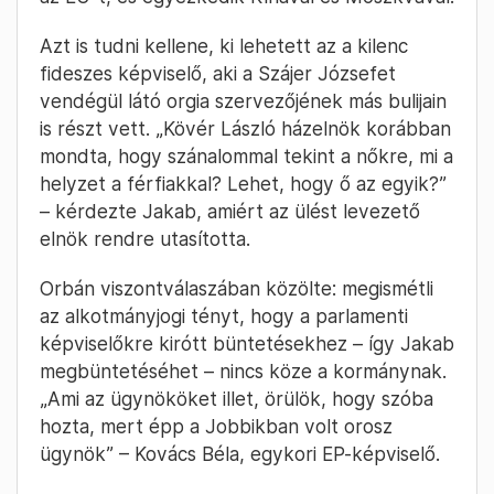
Azt is tudni kellene, ki lehetett az a kilenc
fideszes képviselő, aki a Szájer Józsefet
vendégül látó orgia szervezőjének más bulijain
is részt vett. „Kövér László házelnök korábban
mondta, hogy szánalommal tekint a nőkre, mi a
helyzet a férfiakkal? Lehet, hogy ő az egyik?”
– kérdezte Jakab, amiért az ülést levezető
elnök rendre utasította.
Orbán viszontválaszában közölte: megismétli
az alkotmányjogi tényt, hogy a parlamenti
képviselőkre kirótt büntetésekhez – így Jakab
megbüntetéséhet – nincs köze a kormánynak.
„Ami az ügynököket illet, örülök, hogy szóba
hozta, mert épp a Jobbikban volt orosz
ügynök” – Kovács Béla, egykori EP-képviselő.