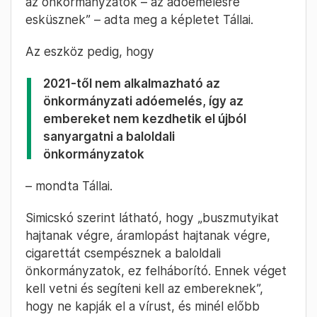
az önkormányzatok – az adóemelésre
esküsznek” – adta meg a képletet Tállai.
Az eszköz pedig, hogy
2021-től nem alkalmazható az
önkormányzati adóemelés, így az
embereket nem kezdhetik el újból
sanyargatni a baloldali
önkormányzatok
– mondta Tállai.
Simicskó szerint látható, hogy „buszmutyikat
hajtanak végre, áramlopást hajtanak végre,
cigarettát csempésznek a baloldali
önkormányzatok, ez felháborító. Ennek véget
kell vetni és segíteni kell az embereknek”,
hogy ne kapják el a vírust, és minél előbb