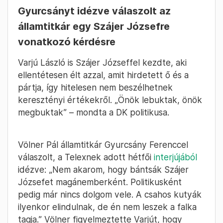
Gyurcsányt idézve válaszolt az
államtitkár egy Szájer Józsefre
vonatkozó kérdésre
Varjú László is Szájer Józseffel kezdte, aki
ellentétesen élt azzal, amit hirdetett ő és a
pártja, így hitelesen nem beszélhetnek
keresztényi értékekről. „Önök lebuktak, önök
megbuktak” – mondta a DK politikusa.
Völner Pál államtitkár Gyurcsány Ferenccel
válaszolt, a Telexnek adott hétfői
interjújából
idézve: „Nem akarom, hogy bántsák Szájer
Józsefet magánemberként. Politikusként
pedig már nincs dolgom vele. A csahos kutyák
ilyenkor elindulnak, de én nem leszek a falka
tagja.” Völner figyelmeztette Varjút, hogy