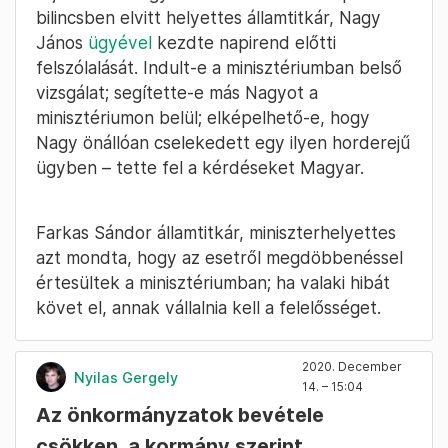
bilincsben elvitt helyettes államtitkár, Nagy
János
ügyével
kezdte napirend előtti
felszólalását. Indult-e a minisztériumban belső
vizsgálat; segítette-e más Nagyot a
minisztériumon belül; elképelhető-e, hogy
Nagy önállóan cselekedett egy ilyen horderejű
ügyben – tette fel a kérdéseket Magyar.
Farkas Sándor államtitkár, miniszterhelyettes
azt mondta, hogy az esetről megdöbbenéssel
értesültek a minisztériumban; ha valaki hibát
követ el, annak vállalnia kell a felelősséget.
2020. December
Nyilas Gergely
14. – 15:04
Az önkormányzatok bevétele
csökken, a kormány szerint