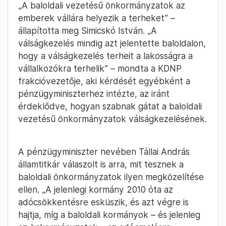
„A baloldali vezetésű önkormányzatok az
emberek vállára helyezik a terheket” –
állapította meg Simicskó István. „A
válságkezelés mindig azt jelentette baloldalon,
hogy a válságkezelés terheit a lakosságra a
vállalkozókra terhelik” – mondta a KDNP
frakcióvezetője, aki kérdését egyébként a
pénzügyminiszterhez intézte, az iránt
érdeklődve, hogyan szabnak gátat a baloldali
vezetésű önkormányzatok válságkezelésének.
A pénzügyminiszter nevében Tállai András
államtitkár válaszolt is arra, mit tesznek a
baloldali önkormányzatok ilyen megközelítése
ellen. „A jelenlegi kormány 2010 óta az
adócsökkentésre esküszik, és azt végre is
hajtja, míg a baloldali kormányok – és jelenleg