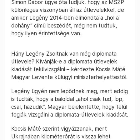
Simon Gábor ügye óta tudjuk, hogy az MSZP
különleges viszonyban áll az útlevelekkel, de
amikor Legény 2014-ben elmondta a „hol a
dohány” című beszédét, még nem tudtuk,
hogy ilyen érintettsége van.
Hány Legény Zsoltnak van még diplomata
útlevele? Kívánják-e a diplomata útlevelek
kiadását felülvizsgálni – kérdezte Kocsis Máté
Magyar Levente külügyi miniszterhelyettestől.
Legény ügyén nem lepődnek meg, mert eddig
is tudták, hogy a baloldal „ahol csak tud, lop,
csal, hazudik”. Magyar bejelentette, hogy felül
fogják vizsgálni a diplomata-útlevelek kiadását.
Kocsis Máté szerint vigyázzanak, mert
Ukrajnában kilométerórát is vissza lehet