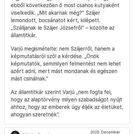
ebből következően ő most csahos kutyaként
viselkedik. „Mit akarnak még?” Szájer
lemondott, bocsánatot kért, kilépett.
„Szálljanak le Szájer Józsefről” – közölte az
államtitkár.
Varjú megismételte: nem Szájerről, hanem a
képmutatásról szól a kérdése. „Önök
képmutatók, semmilyen felmentést nem lehet
azért adni, mert mást mondanak és egészen
mást csinálnak.”
Az államtitkár szerint Varjú „nem fogta fel,
hogy az alaptörvény milyen szabadságot nyújt
ahhoz, hogy az emberek úgy éljék az életüket,
ahogyan szeretnék”.
2020. December