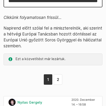
Cikkünk folyamatosan frissül…
Napirend előtt szólal fel a miniszterelnök, aki szerint
a hétvégi Európai Tanácsban hozott döntéssel az
Európai Unió győzött Soros Györggyel és hálózattal
szemben.
Ezt a közvetítést már lezártuk.
1
2
2020. December
Nyilas Gergely
14. – 16:58