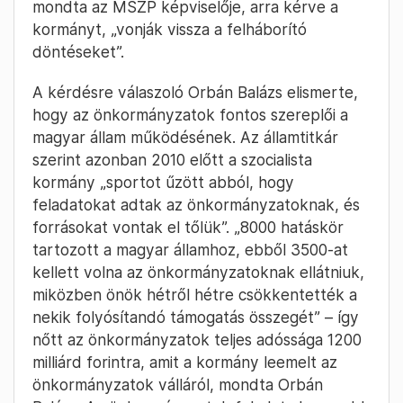
mondta az MSZP képviselője, arra kérve a
kormányt, „vonják vissza a felháborító
döntéseket”.
A kérdésre válaszoló Orbán Balázs elismerte,
hogy az önkormányzatok fontos szereplői a
magyar állam működésének. Az államtitkár
szerint azonban 2010 előtt a szocialista
kormány „sportot űzött abból, hogy
feladatokat adtak az önkormányzatoknak, és
forrásokat vontak el tőlük”. „8000 hatáskör
tartozott a magyar államhoz, ebből 3500-at
kellett volna az önkormányzatoknak ellátniuk,
miközben önök hétről hétre csökkentették a
nekik folyósítandó támogatás összegét” – így
nőtt az önkormányzatok teljes adóssága 1200
milliárd forintra, amit a kormány leemelt az
önkormányzatok válláról, mondta Orbán