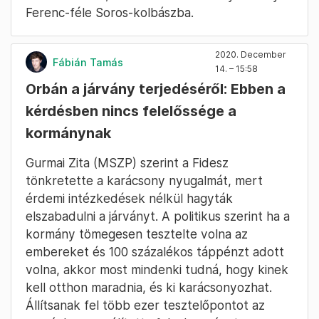
Ferenc-féle Soros-kolbászba.
2020. December
Fábián Tamás
14. – 15:58
Orbán a járvány terjedéséről: Ebben a
kérdésben nincs felelőssége a
kormánynak
Gurmai Zita (MSZP) szerint a Fidesz
tönkretette a karácsony nyugalmát, mert
érdemi intézkedések nélkül hagyták
elszabadulni a járványt. A politikus szerint ha a
kormány tömegesen tesztelte volna az
embereket és 100 százalékos táppénzt adott
volna, akkor most mindenki tudná, hogy kinek
kell otthon maradnia, és ki karácsonyozhat.
Állítsanak fel több ezer tesztelőpontot az