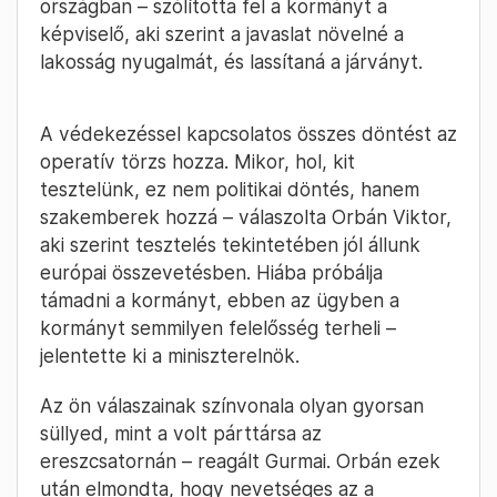
országban – szólította fel a kormányt a
képviselő, aki szerint a javaslat növelné a
lakosság nyugalmát, és lassítaná a járványt.
A védekezéssel kapcsolatos összes döntést az
operatív törzs hozza. Mikor, hol, kit
tesztelünk, ez nem politikai döntés, hanem
szakemberek hozzá – válaszolta Orbán Viktor,
aki szerint tesztelés tekintetében jól állunk
európai összevetésben. Hiába próbálja
támadni a kormányt, ebben az ügyben a
kormányt semmilyen felelősség terheli –
jelentette ki a miniszterelnök.
Az ön válaszainak színvonala olyan gyorsan
süllyed, mint a volt párttársa az
ereszcsatornán – reagált Gurmai. Orbán ezek
után elmondta, hogy nevetséges az a