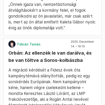
„Önnek igaza van, nemzetbiztonsági
átvilágításokért a kormány felel, el fogok
gondolkodni az ön javaslatán, már csak azért
is, mert az ön által említett Kaleta Gábor nyolc
évig az önök diplomatája volt.”
2020. December
Fábián Tamás
14. – 16:10
Orbán: Az ellenzék le van darálva, és
be van töltve a Soros-kolbászba
A migráció kérdését a Fidesz évek óta
kampánytémává silányították, pedig ez egy
sorskérdés Európának. Nem kampányolni
kéne, hanem végre cselekedni kellene –
mondta Keresztes László Lóránt, az LMP
frakcióvezetője, aki a Rogán Antal nevével