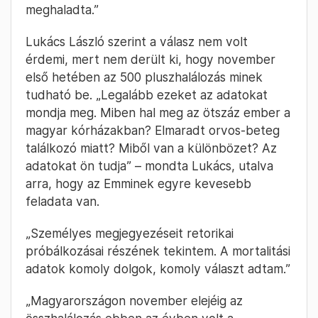
meghaladta.”
Lukács László szerint a válasz nem volt
érdemi, mert nem derült ki, hogy november
első hetében az 500 pluszhalálozás minek
tudható be. „Legalább ezeket az adatokat
mondja meg. Miben hal meg az ötszáz ember a
magyar kórházakban? Elmaradt orvos-beteg
találkozó miatt? Miből van a különbözet? Az
adatokat ön tudja” – mondta Lukács, utalva
arra, hogy az Emminek egyre kevesebb
feladata van.
„Személyes megjegyezéseit retorikai
próbálkozásai részének tekintem. A mortalitási
adatok komoly dolgok, komoly választ adtam.”
„Magyarországon november elejéig az