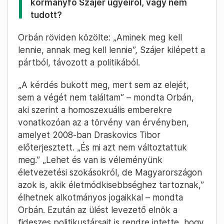
kormányfő Szájer ügyeiről, vagy nem
tudott?
Orbán röviden közölte: „Aminek meg kell
lennie, annak meg kell lennie”, Szájer kilépett a
pártból, távozott a politikából.
„A kérdés bukott meg, mert sem az elejét,
sem a végét nem találtam” – mondta Orbán,
aki szerint a homoszexuális emberekre
vonatkozóan az a törvény van érvényben,
amelyet 2008-ban Draskovics Tibor
előterjesztett. „És mi azt nem változtattuk
meg.” „Lehet és van is véleményünk
életvezetési szokásokról, de Magyarországon
azok is, akik életmódkisebbséghez tartoznak,”
élhetnek alkotmányos jogaikkal – mondta
Orbán. Ezután az ülést levezető elnök a
fideszes politikustársait is rendre intette, hogy