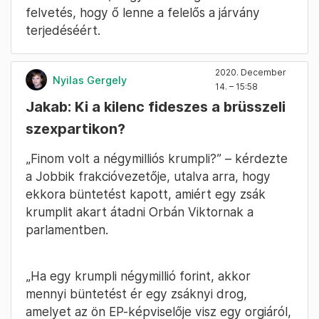
felvetés, hogy ő lenne a felelős a járvány
terjedéséért.
2020. December
Nyilas Gergely
14. – 15:58
Jakab: Ki a kilenc fideszes a brüsszeli
szexpartikon?
„Finom volt a négymilliós krumpli?” – kérdezte
a Jobbik frakcióvezetője, utalva arra, hogy
ekkora büntetést kapott, amiért egy zsák
krumplit akart átadni Orbán Viktornak a
parlamentben.
„Ha egy krumpli négymillió forint, akkor
mennyi büntetést ér egy zsáknyi drog,
amelyet az ön EP-képviselője visz egy orgiáról,