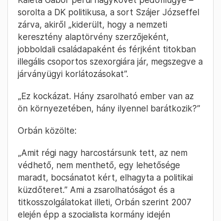
sorolta a DK politikusa, a sort Szájer Józseffel
zárva, akiről „kiderült, hogy a nemzeti
keresztény alaptörvény szerzőjeként,
jobboldali családapaként és férjként titokban
illegális csoportos szexorgiára jár, megszegve a
járványügyi korlátozásokat”.
„Ez kockázat. Hány zsarolható ember van az
ön környezetében, hány ilyennel barátkozik?”
Orbán közölte:
„Amit régi nagy harcostársunk tett, az nem
védhető, nem menthető, egy lehetősége
maradt, bocsánatot kért, elhagyta a politikai
küzdőteret.” Ami a zsarolhatóságot és a
titkosszolgálatokat illeti, Orbán szerint 2007
elején épp a szocialista kormány idején