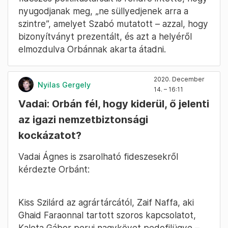
nyugodjanak meg, „ne süllyedjenek arra a
szintre”, amelyet Szabó mutatott – azzal, hogy
bizonyítványt prezentált, és azt a helyéről
elmozdulva Orbánnak akarta átadni.
2020. December
Nyilas Gergely
14. – 16:11
Vadai: Orbán fél, hogy kiderül, ő jelenti
az igazi nemzetbiztonsági
kockázatot?
Vadai Ágnes is zsarolható fideszesekről
kérdezte Orbánt:
Kiss Szilárd az agrártárcától, Zaif Naffa, aki
Ghaid Faraonnal tartott szoros kapcsolatot,
Kaleta Gábor perui nagykövet pedofilügye –