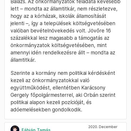
Balázs. Az önkormányzatok feladata kevesebb
lett – mondta az államtitkár, nem részletezve,
hogy az a kórházak, iskolák államosítását
jelenti –, így a települések költségvetésében
valóban bevételnövekedés volt. Jövőre 16
százalékkal lesz magasabb a támogatás az
önkormányzatok költségvetésében, mint
amennyi idén rendelkezésre állt – mondta az
államtitkár.
Szerinte a kormány nem politikai kérdésként
kezeli az önkormányzatokkal való
együttműködést, ellentétben Karácsony
Gergely főpolgármesterrel, aki Orbán szerint
politikai alapon kezeli pozícióját, és
adóemelésekben gondolkodik.
2020. December
Fábián Tamás