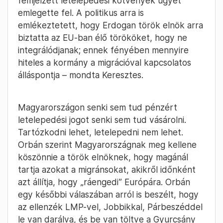
fémjelzett letelepedési kötvények ügyét
emlegette fel. A politikus arra is
emlékeztetett, hogy Erdogan török elnök arra
biztatta az EU-ban élő törököket, hogy ne
integrálódjanak; ennek fényében mennyire
hiteles a kormány a migrációval kapcsolatos
álláspontja – mondta Keresztes.
Magyarországon senki sem tud pénzért
letelepedési jogot senki sem tud vásárolni.
Tartózkodni lehet, letelepedni nem lehet.
Orbán szerint Magyarországnak meg kellene
köszönnie a török elnöknek, hogy magánál
tartja azokat a migránsokat, akikről időnként
azt állítja, hogy „ráengedi” Európára. Orbán
egy későbbi válaszában arról is beszélt, hogy
az ellenzék LMP-vel, Jobbikkal, Párbeszéddel
le van darálva, és be van töltve a Gyurcsány