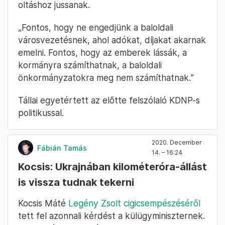
oltáshoz jussanak.
„Fontos, hogy ne engedjünk a baloldali
városvezetésnek, ahol adókat, díjakat akarnak
emelni. Fontos, hogy az emberek lássák, a
kormányra számíthatnak, a baloldali
önkormányzatokra meg nem számíthatnak.”
Tállai egyetértett az előtte felszólaló KDNP-s
politikussal.
2020. December
Fábián Tamás
14. – 16:24
Kocsis: Ukrajnában kilométeróra-állást
is vissza tudnak tekerni
Kocsis Máté
Legény Zsolt cigicsempészéséről
tett fel azonnali kérdést a külügyminiszternek.