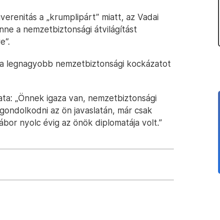
erenitás a „krumplipárt” miatt, az Vadai
nne a nemzetbiztonsági átvilágítást
e”.
i a legnagyobb nemzetbiztonsági kockázatot
ata: „Önnek igaza van, nemzetbiztonsági
 gondolkodni az ön javaslatán, már csak
Gábor nyolc évig az önök diplomatája volt.”