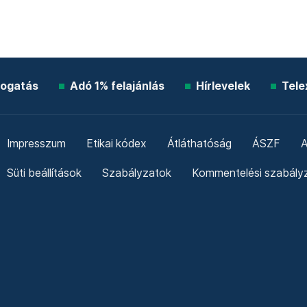
ogatás
Adó 1% felajánlás
Hírlevelek
Tele
Impresszum
Etikai kódex
Átláthatóság
ÁSZF
A
Süti beállítások
Szabályzatok
Kommentelési szabály