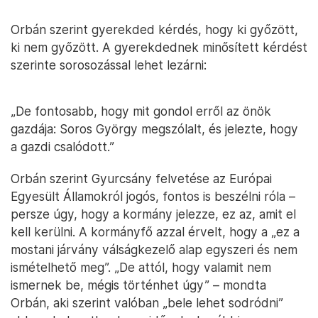
Orbán szerint gyerekded kérdés, hogy ki győzött,
ki nem győzött. A gyerekdednek minősített kérdést
szerinte sorosozással lehet lezárni:
„De fontosabb, hogy mit gondol erről az önök
gazdája: Soros György megszólalt, és jelezte, hogy
a gazdi csalódott.”
Orbán szerint Gyurcsány felvetése az Európai
Egyesült Államokról jogós, fontos is beszélni róla –
persze úgy, hogy a kormány jelezze, ez az, amit el
kell kerülni. A kormányfő azzal érvelt, hogy a „ez a
mostani járvány válságkezelő alap egyszeri és nem
ismételhető meg”. „De attól, hogy valamit nem
ismernek be, mégis történhet úgy” – mondta
Orbán, aki szerint valóban „bele lehet sodródni”