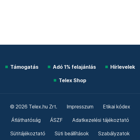
Támogatás
Adó 1% felajánlás
Hírlevelek
Telex Shop
© 2026 Telex.hu Zrt.
Impresszum
Etikai kódex
Átláthatóság
ÁSZF
Adatkezelési tájékoztató
Sütitájékoztató
Süti beállítások
Szabályzatok