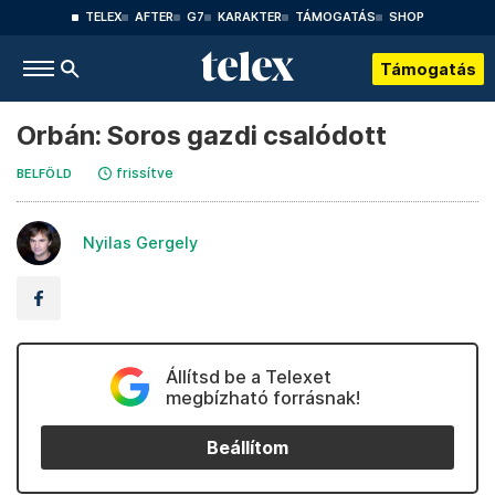
TELEX
AFTER
G7
KARAKTER
TÁMOGATÁS
SHOP
Támogatás
Orbán: Soros gazdi csalódott
frissítve
BELFÖLD
Nyilas Gergely
Állítsd be a Telexet
megbízható forrásnak!
Beállítom