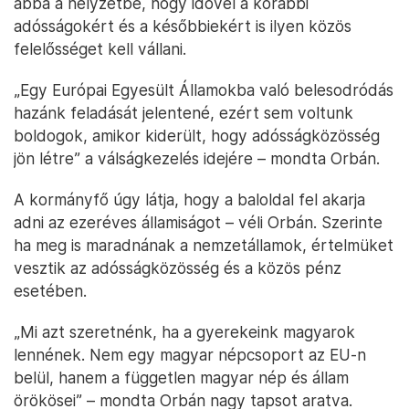
abba a helyzetbe, hogy idővel a korábbi
adósságokért és a későbbiekért is ilyen közös
felelősséget kell vállani.
„Egy Európai Egyesült Államokba való belesodródás
hazánk feladását jelentené, ezért sem voltunk
boldogok, amikor kiderült, hogy adósságközösség
jön létre” a válságkezelés idejére – mondta Orbán.
A kormányfő úgy látja, hogy a baloldal fel akarja
adni az ezeréves államiságot – véli Orbán. Szerinte
ha meg is maradnának a nemzetállamok, értelmüket
vesztik az adósságközösség és a közös pénz
esetében.
„Mi azt szeretnénk, ha a gyerekeink magyarok
lennének. Nem egy magyar népcsoport az EU-n
belül, hanem a független magyar nép és állam
örökösei” – mondta Orbán nagy tapsot aratva.