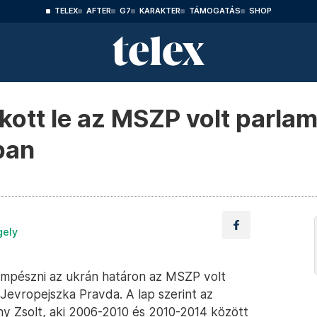
TELEX
AFTER
G7
KARAKTER
TÁMOGATÁS
SHOP
ott le az MSZP volt parlam
ban
gely
sempészni az ukrán határon az MSZP volt
Jevropejszka Pravda. A lap szerint az
ény Zsolt, aki 2006-2010 és 2010-2014 között