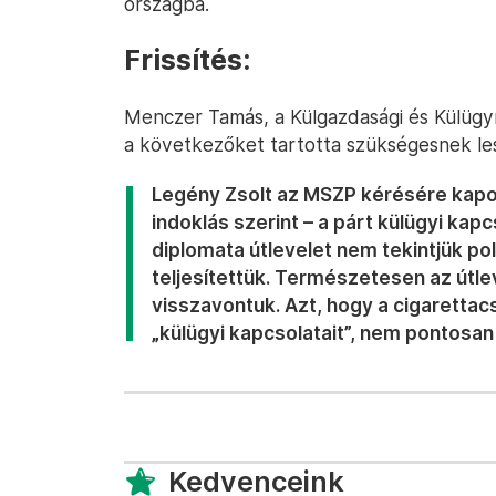
országba.
Frissítés:
Menczer Tamás, a Külgazdasági és Külügym
a következőket tartotta szükségesnek le
Legény Zsolt az MSZP kérésére kapot
indoklás szerint – a párt külügyi kapc
diplomata útlevelet nem tekintjük pol
teljesítettük. Természetesen az útlev
visszavontuk. Azt, hogy a cigaretta
„külügyi kapcsolatait”, nem pontosan 
Kedvenceink