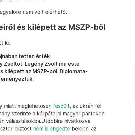
egyelőre nem volt elérhető.
iről és kilépett az MSZP-ből
 ki:
jnában tetten érték
Zsoltot. Legény Zsolt ma este
s kilépett az MSZP-ből. Diplomata-
zdeményeztük.
ny miatt meglehetősen
feszült
, az ukrán fél
ány szerinte a kárpátaljai magyar pártokon
án választásokba.Utóbbira hivatkozva
szteri biztost
nem is engedte
belépni az