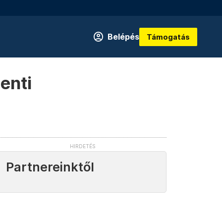
Belépés
Támogatás
enti
Partnereinktől