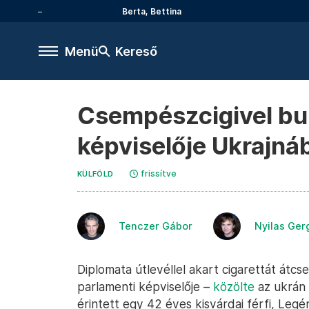
Berta, Bettina
Menü
Kereső
Csempészcigivel buk
képviselője Ukrajná
frissítve
KÜLFÖLD
Tenczer Gábor
Nyilas Ger
Diplomata útlevéllel akart cigarettát átc
parlamenti képviselője –
közölte
az ukrán 
érintett egy 42 éves kisvárdai férfi, Leg