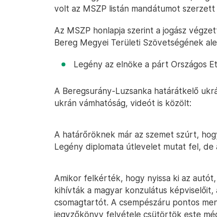
volt az MSZP listán mandátumot szerzett 
Az MSZP honlapja szerint a jogász végz
Bereg Megyei Területi Szövetségének ale
Legény az elnöke a párt Országos Et
A Beregsurány-Luzsanka határátkelő ukrá
ukrán vámhatóság, videót is közölt:
A határőröknek már az szemet szúrt, hogy
Legény diplomata útlevelet mutat fel, de
Amikor felkérték, hogy nyissa ki az autót,
kihívták a magyar konzulátus képviselőit, 
csomagtartót. A csempészáru pontos menn
jegyzőkönyv felvétele csütörtök este még