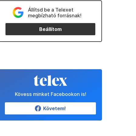
Állítsd be a Telexet
megbízható forrásnak!
Beállítom
Kövess minket Facebookon is!
Követem!