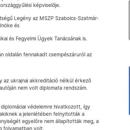
országgyűlési képviselője.
ettségű Legény az MSZP Szabolcs-Szatmár-
lnöke és
ikai és Fegyelmi Ügyek Tanácsának is.
n oldalán fennakadt csempészáruról az
 az ukrajnai akkreditáció nélkül érkező
 autóján nem volt diplomata rendszám.
 diplomáciai védelemre hivatkozott, így
akiknek a jelenlétében felnyitották a
yiségét egyelőre nem állapították meg, a
 folyamatban volt.