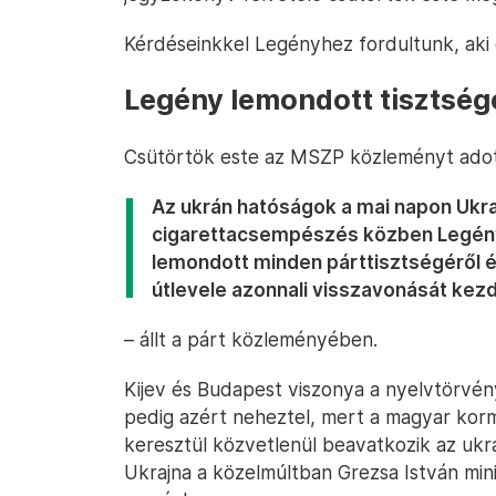
Kérdéseinkkel Legényhez fordultunk, aki 
Legény lemondott tisztsége
Csütörtök este az MSZP közleményt adott
Az ukrán hatóságok a mai napon Ukra
cigarettacsempészés közben Legény 
lemondott minden párttisztségéről é
útlevele azonnali visszavonását ke
– állt a párt közleményében.
Kijev és Budapest viszonya a nyelvtörvé
pedig azért neheztel, mert a magyar korm
keresztül közvetlenül beavatkozik az ukr
Ukrajna a közelmúltban Grezsa István mini