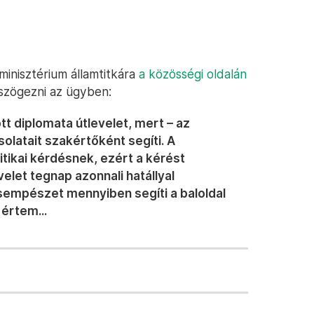
inisztérium államtitkára
a közösségi oldalán
szögezni az ügyben:
t diplomata útlevelet, mert – az
solatait szakértőként segíti. A
itikai kérdésnek, ezért a kérést
elet tegnap azonnali hatállyal
csempészet mennyiben segíti a baloldal
értem...