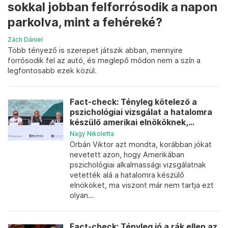
sokkal jobban felforrósodik a napon
parkolva, mint a fehéreké?
Zách Dániel
Több tényező is szerepet játszik abban, mennyire
forrósodik fel az autó, és meglepő módon nem a szín a
legfontosabb ezek közül.
Fact-check: Tényleg kötelező a
pszichológiai vizsgálat a hatalomra
készülő amerikai elnököknek,...
Nagy Nikoletta
Orbán Viktor azt mondta, korábban jókat
nevetett azon, hogy Amerikában
pszichológiai alkalmassági vizsgálatnak
vetették alá a hatalomra készülő
elnököket, ma viszont már nem tartja ezt
olyan...
Fact-check: Tényleg jó a rák ellen az