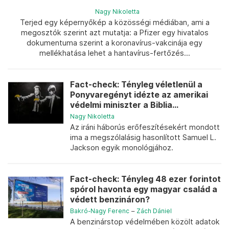
Nagy Nikoletta
Terjed egy képernyőkép a közösségi médiában, ami a
megosztók szerint azt mutatja: a Pfizer egy hivatalos
dokumentuma szerint a koronavírus-vakcinája egy
mellékhatása lehet a hantavírus-fertőzés...
Fact-check: Tényleg véletlenül a
Ponyvaregényt idézte az amerikai
védelmi miniszter a Biblia...
Nagy Nikoletta
Az iráni háborús erőfeszítésekért mondott
ima a megszólalásig hasonlított Samuel L.
Jackson egyik monológjához.
Fact-check: Tényleg 48 ezer forintot
spórol havonta egy magyar család a
védett benzináron?
Bakró-Nagy Ferenc
–
Zách Dániel
A benzinárstop védelmében közölt adatok