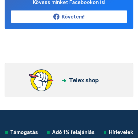
Kövess minket Facebookon is!
Követem!
Telex shop
Támogatás
Adó 1% felajánlás
Hírlevelek