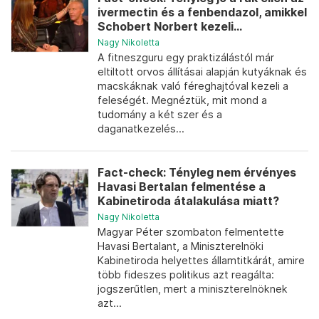
ivermectin és a fenbendazol, amikkel
Schobert Norbert kezeli...
Nagy Nikoletta
A fitneszguru egy praktizálástól már
eltiltott orvos állításai alapján kutyáknak és
macskáknak való féreghajtóval kezeli a
feleségét. Megnéztük, mit mond a
tudomány a két szer és a
daganatkezelés...
Fact-check: Tényleg nem érvényes
Havasi Bertalan felmentése a
Kabinetiroda átalakulása miatt?
Nagy Nikoletta
Magyar Péter szombaton felmentette
Havasi Bertalant, a Miniszterelnöki
Kabinetiroda helyettes államtitkárát, amire
több fideszes politikus azt reagálta:
jogszerűtlen, mert a miniszterelnöknek
azt...