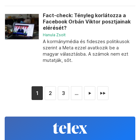
Fact-check: Tényleg korlátozza a
Facebook Orbán Viktor posztjainak
elérését?
Hanula Zsolt
A kormánymédia és fideszes politikusok
szerint a Meta ezzel avatkozik be a
magyar választásba. A számok nem ezt
mutatják, sőt.
1
2
3
...
►
►►