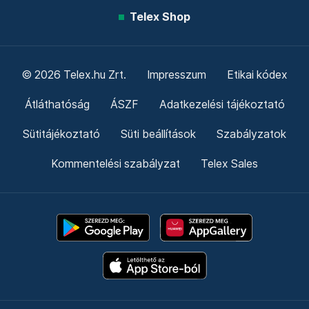
Telex Shop
© 2026 Telex.hu Zrt.
Impresszum
Etikai kódex
Átláthatóság
ÁSZF
Adatkezelési tájékoztató
Sütitájékoztató
Süti beállítások
Szabályzatok
Kommentelési szabályzat
Telex Sales