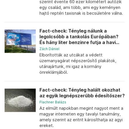
szerint évente 60 ezer kilométert autózik
egy család, ami több, ami egy keményen
hajtó reptéri taxisnak is becsületére válna.
Fact-check: Tényleg nálunk a
legolcsóbb a tankolás Európában?
És hány liter benzinre futja a havi...
Zách Dániel
Elborították az utcákat a védett
üzemanyagárat népszerűsítő plakátok,
utánajártunk, mi igaz a kormány
önreklámjából.
Fact-check: Tényleg halált okozhat
az egyik legnépszerűbb édesítőszer?
Flachner Balázs
Az elmúlt napokban megint nagyot ment a
magyar interneten egy tavalyi tanulmány,
amely szerint az eritrit károsíthatja az agyi
ereket.