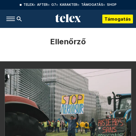
TELEX
AFTER
G7
KARAKTER
TÁMOGATÁS
SHOP
Támogatás
Ellenőrző