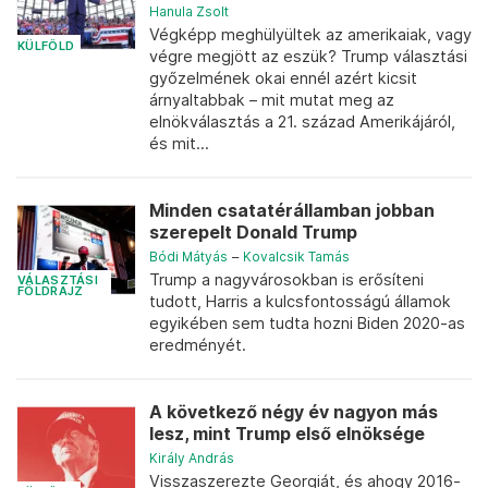
Hanula Zsolt
Végképp meghülyültek az amerikaiak, vagy
KÜLFÖLD
végre megjött az eszük? Trump választási
győzelmének okai ennél azért kicsit
árnyaltabbak – mit mutat meg az
elnökválasztás a 21. század Amerikájáról,
és mit...
Minden csatatérállamban jobban
szerepelt Donald Trump
Bódi Mátyás
–
Kovalcsik Tamás
Trump a nagyvárosokban is erősíteni
VÁLASZTÁSI
FÖLDRAJZ
tudott, Harris a kulcsfontosságú államok
egyikében sem tudta hozni Biden 2020-as
eredményét.
A következő négy év nagyon más
lesz, mint Trump első elnöksége
Király András
Visszaszerezte Georgiát, és ahogy 2016-