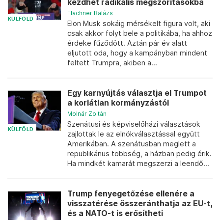
kezdhet radikális megszorításokba
Flachner Balázs
KÜLFÖLD
Elon Musk sokáig mérsékelt figura volt, aki
csak akkor folyt bele a politikába, ha ahhoz
érdeke fűződött. Aztán pár év alatt
eljutott oda, hogy a kampányban mindent
feltett Trumpra, akiben a...
Egy karnyújtás választja el Trumpot
a korlátlan kormányzástól
Molnár Zoltán
Szenátusi és képviselőházi választások
KÜLFÖLD
zajlottak le az elnökválasztással együtt
Amerikában. A szenátusban meglett a
republikánus többség, a házban pedig érik.
Ha mindkét kamarát megszerzi a leendő...
Trump fenyegetőzése ellenére a
visszatérése összeránthatja az EU-t,
és a NATO-t is erősítheti