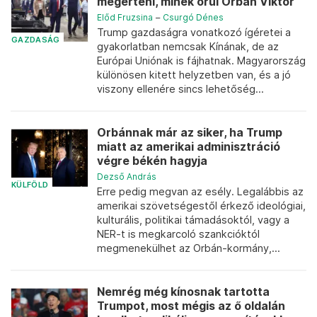
megérteni, minek örül Orbán Viktor
Előd Fruzsina
–
Csurgó Dénes
Trump gazdaságra vonatkozó ígéretei a
GAZDASÁG
gyakorlatban nemcsak Kínának, de az
Európai Uniónak is fájhatnak. Magyarország
különösen kitett helyzetben van, és a jó
viszony ellenére sincs lehetőség...
Orbánnak már az siker, ha Trump
miatt az amerikai adminisztráció
végre békén hagyja
Dezső András
KÜLFÖLD
Erre pedig megvan az esély. Legalábbis az
amerikai szövetségestől érkező ideológiai,
kulturális, politikai támadásoktól, vagy a
NER-t is megkarcoló szankcióktól
megmenekülhet az Orbán-kormány,...
Nemrég még kínosnak tartotta
Trumpot, most mégis az ő oldalán