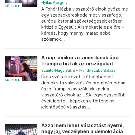
Nyilas Gergely
KÜLFÖLD
A Fehér Házba visszatérő elnök győzelme
egy szabadkereskedelmet visszafogó,
európai katonai szövetségeseit erősen
kritizáló Egyesült Államokat jelez előre –
kérdés, hogy mennyi marad ebből
szólamok...
A nap, amikor az amerikaiak újra
Trumpra bízták az országukat
Szántó-Nagy Bálint
–
Ivándi-Szabó Balázs
Üres székek között kétségbeesett
KÜLFÖLD
demokrata választók és örömmámorban
úszó Trump-szavazók, akiknek a
visszatérő elnök az USA legnagyszerűbb
éveit ígérte – képeken a történelmi
jelentőségű választás...
Azzal nem lehet választást nyerni,
hogy jaj, veszélyben a demokrácia