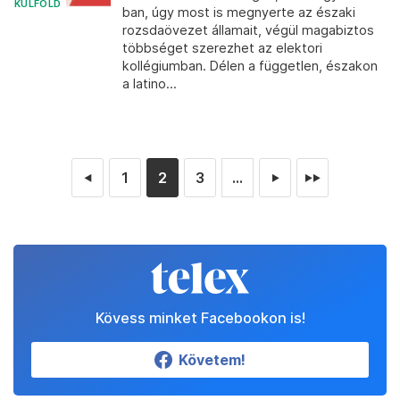
KÜLFÖLD
ban, úgy most is megnyerte az északi
rozsdaövezet államait, végül magabiztos
többséget szerezhet az elektori
kollégiumban. Délen a független, északon
a latino...
1
2
3
...
◄
►
►►
Kövess minket Facebookon is!
Követem!