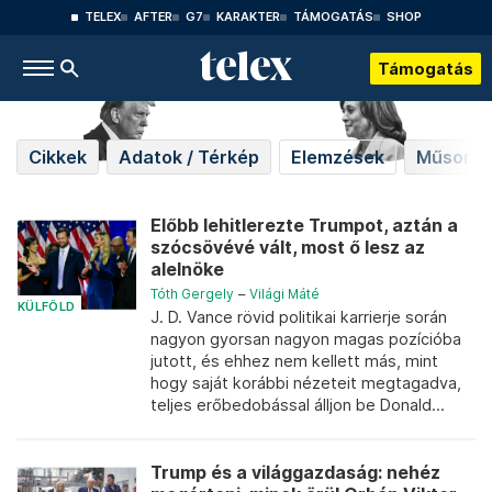
TELEX
AFTER
G7
KARAKTER
TÁMOGATÁS
SHOP
Támogatás
Cikkek
Adatok / Térkép
Elemzések
Műsorok
Előbb lehitlerezte Trumpot, aztán a
szócsövévé vált, most ő lesz az
alelnöke
Tóth Gergely
–
Világi Máté
KÜLFÖLD
J. D. Vance rövid politikai karrierje során
nagyon gyorsan nagyon magas pozícióba
jutott, és ehhez nem kellett más, mint
hogy saját korábbi nézeteit megtagadva,
teljes erőbedobással álljon be Donald...
Trump és a világgazdaság: nehéz