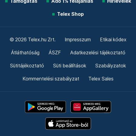
Támogatás
Adó 1% felajánlás
Hírlevelek
Telex Shop
© 2026 Telex.hu Zrt.
Impresszum
Etikai kódex
Átláthatóság
ÁSZF
Adatkezelési tájékoztató
Sütitájékoztató
Süti beállítások
Szabályzatok
Kommentelési szabályzat
Telex Sales