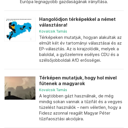
Európa legnagyobb gazdaságának irányítása.
Hangolódjon térképekkel a német
választásra!
Kovalcsik Tamás
Térképeken mutatjuk, hogyan alakultak az
elmúlt két év tartományi választásai és az
EP-választás. Az is kirajzolódik, melyek a
baloldal, a győzelemre esélyes CDU és a
szélsőjobboldali AfD erősségei.
Térképen mutatjuk, hogy hol mivel
fűtenek a magyarok
Kovalcsik Tamás
A legtöbben gázt használnak, de még
mindig sokan vannak a tűzifát és a vegyes
tüzelést használók – nem véletlen, hogy a
Fidesz azonnal reagált Magyar Péter
tűzifaosztási akciójára.