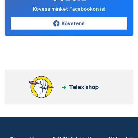
Kövess minket Facebookon is!
Követem!
Telex shop