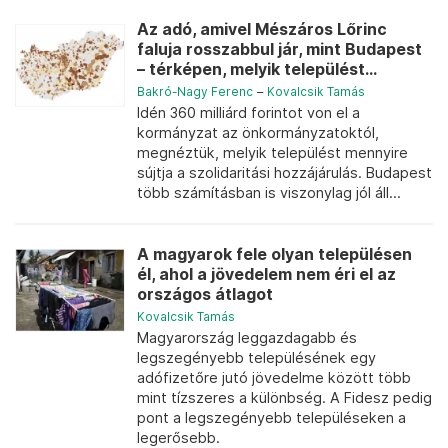
Az adó, amivel Mészáros Lőrinc
faluja rosszabbul jár, mint Budapest
– térképen, melyik települést...
Bakró-Nagy Ferenc
–
Kovalcsik Tamás
Idén 360 milliárd forintot von el a
kormányzat az önkormányzatoktól,
megnéztük, melyik települést mennyire
sújtja a szolidaritási hozzájárulás. Budapest
több számításban is viszonylag jól áll...
A magyarok fele olyan településen
él, ahol a jövedelem nem éri el az
országos átlagot
Kovalcsik Tamás
Magyarország leggazdagabb és
legszegényebb településének egy
adófizetőre jutó jövedelme között több
mint tízszeres a különbség. A Fidesz pedig
pont a legszegényebb településeken a
legerősebb.