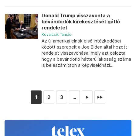
Donald Trump visszavonta a
bevándorlók kirekesztését gátló
rendeletet
Kovalcsik Tamás
Az új amerikai elnök első intézkedései
között szerepelt a Joe Biden által hozott
rendelet visszavonása, mely azt célozta,
hogy a bevándorló hátterű lakosság száma
is beleszámítson a képviselőházi...
1
2
3
...
►
►►