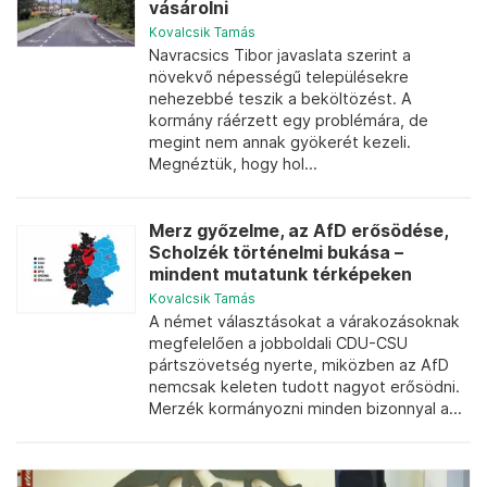
vásárolni
Kovalcsik Tamás
Navracsics Tibor javaslata szerint a
növekvő népességű településekre
nehezebbé teszik a beköltözést. A
kormány ráérzett egy problémára, de
megint nem annak gyökerét kezeli.
Megnéztük, hogy hol...
Merz győzelme, az AfD erősödése,
Scholzék történelmi bukása –
mindent mutatunk térképeken
Kovalcsik Tamás
A német választásokat a várakozásoknak
megfelelően a jobboldali CDU-CSU
pártszövetség nyerte, miközben az AfD
nemcsak keleten tudott nagyot erősödni.
Merzék kormányozni minden bizonnyal a...