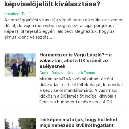
képviselőjelölt kiválasztása?
Kovalcsik Tamás
Az országgyűlési választás végső soron a kerületek szintjén
dől el, de vajon mennyiben segítik ezt a saját pártjukhoz
képest jól teljesítő egyéni jelöltek? Megnéztük, hogy az
elmúlt kilenc választás...
Harmadszor is Varju László? – a
választás, ahol a DK számít az
esélyesnek
Cseke Balázs
–
Kovalcsik Tamás
Miután az MTVA székházában történt
dulakodás miatt elítélték Varjut, lemondott
a képviselői mandátumáról. A vasárnapi
időközin a DK ismét őt indítja, kihívója a
Fidelitas budapesti elnöke lesz. A DK...
Térképen mutatjuk, hogy hol lehet
majd nehezebb kívülről ingatlant