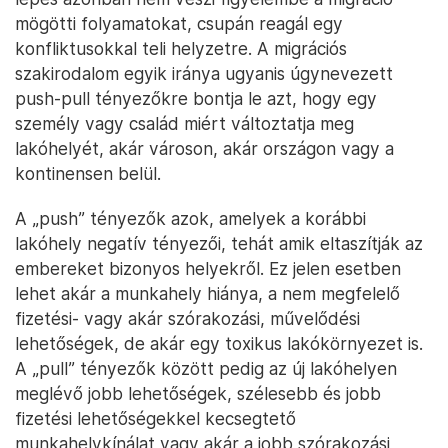
mögötti folyamatokat, csupán reagál egy
konfliktusokkal teli helyzetre. A migrációs
szakirodalom egyik iránya ugyanis úgynevezett
push-pull tényezőkre bontja le azt, hogy egy
személy vagy család miért változtatja meg
lakóhelyét, akár városon, akár országon vagy a
kontinensen belül.
A „push” tényezők azok, amelyek a korábbi
lakóhely negatív tényezői, tehát amik eltaszítják az
embereket bizonyos helyekről. Ez jelen esetben
lehet akár a munkahely hiánya, a nem megfelelő
fizetési- vagy akár szórakozási, művelődési
lehetőségek, de akár egy toxikus lakókörnyezet is.
A „pull” tényezők között pedig az új lakóhelyen
meglévő jobb lehetőségek, szélesebb és jobb
fizetési lehetőségekkel kecsegtető
munkahelykínálat vagy akár a jobb szórakozási,