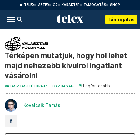
TELEX
AFTER
G7
KARAKTER
TÁMOGATÁS
SHOP
Támogatás
Térképen mutatjuk, hogy hol lehet
majd nehezebb kívülről ingatlant
vásárolni
Legfontosabb
VÁLASZTÁSI FÖLDRAJZ
GAZDASÁG
Kovalcsik Tamás