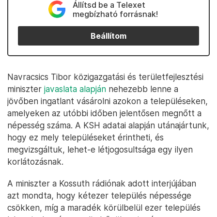
Állítsd be a Telexet
megbízható forrásnak!
Beállítom
Navracsics Tibor közigazgatási és területfejlesztési
miniszter
javaslata alapján
nehezebb lenne a
jövőben ingatlant vásárolni azokon a településeken,
amelyeken az utóbbi időben jelentősen megnőtt a
népesség száma. A KSH adatai alapján utánajártunk,
hogy ez mely településeket érintheti, és
megvizsgáltuk, lehet-e létjogosultsága egy ilyen
korlátozásnak.
A miniszter a Kossuth rádiónak adott interjújában
azt mondta, hogy kétezer település népessége
csökken, míg a maradék körülbelül ezer település