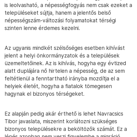
is leolvasható, a népességfogyás nem csak ezeket a
településeket sújtja, hanem a jelentős belső
népességszám-változási folyamatokat térségi
szinten lenne érdemes kezelni.
Az ugyanis mindkét szélsőséges esetben kihívást
jelent a helyi önkormányzatok és a települések
üzemeltetőinek. Az is kihívás, hogyha egy évtized
alatt duplájára nő hirtelen a népesség, de az sem
feltétlenül a fenntartható irányba mozdítja el a
helyiek életét, hogyha a fiatalok tömegesen
hagynak el bizonyos térségeket.
Ez alapján pedig akár érthető is lehet Navracsics
Tibor javaslata, miszerint korlátozni szükséges
bizonyos településekre a beköltözők számát. Ez a
lépés azonban nem veszi figyelembe a migráció