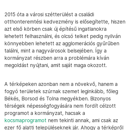
2015 óta a városi szétterülést a családi
otthonteremtési kedvezmény is elősegítette, hiszen
azt első körben csak új építésű ingatlanokra
lehetett felhasználni, és olcsó telket pedig nyilván
könnyebben lehetett az agglomerációs gyűrűben
találni, mint a nagyvárosok belsejében. Így a
kormányzat részben arra a problémára kíván
megoldást nyújtani, amit saját maga okozott.
A térképeken azonban nem a növekvő, hanem a
fogyó területek szúrnak szemet leginkább, főleg
Békés, Borsod és Tolna megyékben. Bizonyos
térségek népességfogyására nem fordít célzott
programot a kormányzat, hacsak a
kocsmaprogramot
nem tekinti annak, ami csak az
ezer fő alatti településeknek jár. Ahogy a térképről