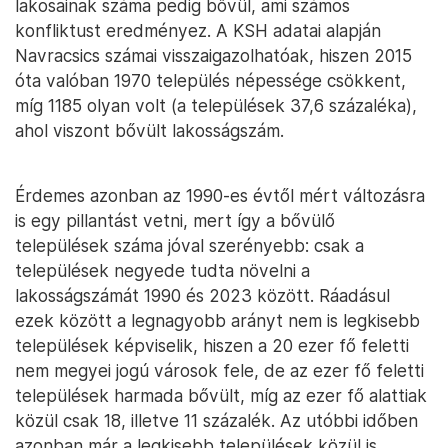
lakosainak száma pedig bővül, ami számos
konfliktust eredményez. A KSH adatai alapján
Navracsics számai visszaigazolhatóak, hiszen 2015
óta valóban 1970 település népessége csökkent,
míg 1185 olyan volt (a települések 37,6 százaléka),
ahol viszont bővült lakosságszám.
Érdemes azonban az 1990-es évtől mért változásra
is egy pillantást vetni, mert így a bővülő
települések száma jóval szerényebb: csak a
települések negyede tudta növelni a
lakosságszámát 1990 és 2023 között. Ráadásul
ezek között a legnagyobb arányt nem is legkisebb
települések képviselik, hiszen a 20 ezer fő feletti
nem megyei jogú városok fele, de az ezer fő feletti
települések harmada bővült, míg az ezer fő alattiak
közül csak 18, illetve 11 százalék. Az utóbbi időben
azonban már a legkisebb települések közül is