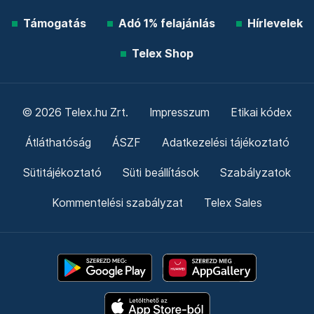
Támogatás
Adó 1% felajánlás
Hírlevelek
Telex Shop
© 2026 Telex.hu Zrt.
Impresszum
Etikai kódex
Átláthatóság
ÁSZF
Adatkezelési tájékoztató
Sütitájékoztató
Süti beállítások
Szabályzatok
Kommentelési szabályzat
Telex Sales