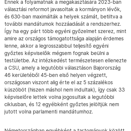
Ennek a folyamatnak a megakasztására 2023-ban
választási reformot javasoltak a kormányon lévők,
és 630-ban maximálták a helyek számát, betiltva a
további mandátumok hozzáadását a rendszerhez.
Így ha egy párt több egyéni győzelmet szerez, mint
amire az országos támogatottsága alapján érdemes
lenne, akkor a legrosszabbul teljesítő egyéni
győztes képviselőik mégsem fognak beülni a
testületbe. Az intézkedést természetesen ellenezte
a CSU, amely a legutóbbi választáson Bajorország
46 kerületéből 45-ben első helyen végzett,
országosan viszont alig érte el az 5 százalékos
küszöböt (hiszen máshol nem indultak), így csak 33
képviselőre lettek volna jogosultak a legutóbbi
ciklusban, és 12 egyébként győztes jelöltjük nem
jutott volna parlamenti mandátumhoz.
Németországban egyébként a tartományok között