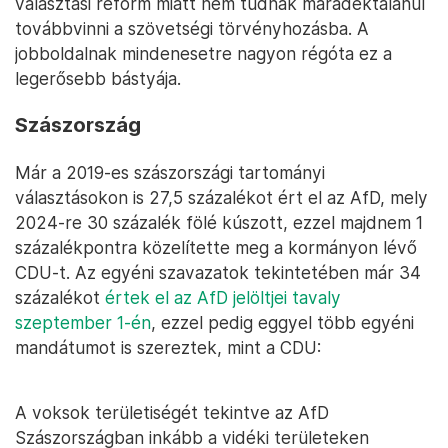
választási reform miatt nem tudnak maradéktalanul
továbbvinni a szövetségi törvényhozásba. A
jobboldalnak mindenesetre nagyon régóta ez a
legerősebb bástyája.
Szászország
Már a 2019-es szászországi tartományi
választásokon is 27,5 százalékot ért el az AfD, mely
2024-re 30 százalék fölé kúszott, ezzel majdnem 1
százalékpontra közelítette meg a kormányon lévő
CDU-t. Az egyéni szavazatok tekintetében már 34
százalékot
értek el az AfD jelöltjei tavaly
szeptember 1-én
, ezzel pedig eggyel több egyéni
mandátumot is szereztek, mint a CDU:
A voksok területiségét tekintve az AfD
Szászországban inkább a vidéki területeken