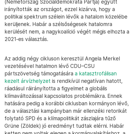
(Németország Szociáldemokrata Pártja) együtt
irányították az országot, ezzel kizárva, hogy a
politikai spektrum szélein lévők a hatalom közelébe
kerüljenek. Habár a szélsőségesek hatalomra
kerülését nem, a nagykoalíció végét mégis elhozta a
2021-es választás.
Az addig négy cikluson keresztül Angela Merkel
vezetésével hatalmon lévő CDU–CSU
pártszövetség támogatására
a katasztrofálisan
kezelt árvízhelyzet
is rendkívül negatívan hatott,
ráadásul ráirányította a figyelmet a globális
klímaváltozással kapcsolatos problémákra. Ennek
hatására pedig a korábbi ciklusban kormányon lévő,
de a választási kampányban már ellenzéki retorikát
folytató SPD és a klímapolitikát zászlajára tűző
Grüne (Zöldek) jó eredményt tudtak elérni. Habár
ketten nem voltak elegen a kormányalakításhoz, a