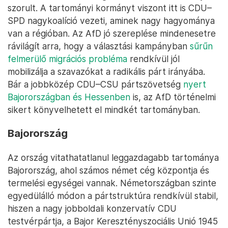
szorult. A tartományi kormányt viszont itt is CDU–
SPD nagykoalíció vezeti, aminek nagy hagyománya
van a régióban. Az AfD jó szereplése mindenesetre
rávilágít arra, hogy a választási kampányban
sűrűn
felmerülő migrációs probléma
rendkívül jól
mobilizálja a szavazókat a radikális párt irányába.
Bár a jobbközép CDU–CSU pártszövetség
nyert
Bajorországban és Hessenben
is, az AfD történelmi
sikert könyvelhetett el mindkét tartományban.
Bajorország
Az ország vitathatatlanul leggazdagabb tartománya
Bajorország, ahol számos német cég központja és
termelési egységei vannak. Németországban szinte
egyedülálló módon a pártstruktúra rendkívül stabil,
hiszen a nagy jobboldali konzervatív CDU
testvérpártja, a Bajor Keresztényszociális Unió 1945