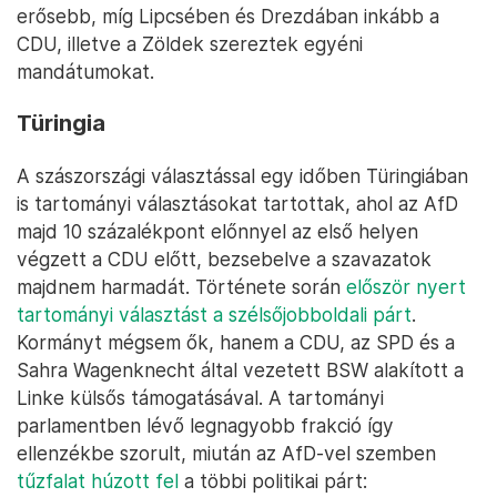
erősebb, míg Lipcsében és Drezdában inkább a
CDU, illetve a Zöldek szereztek egyéni
mandátumokat.
Türingia
A szászországi választással egy időben Türingiában
is tartományi választásokat tartottak, ahol az AfD
majd 10 százalékpont előnnyel az első helyen
végzett a CDU előtt, bezsebelve a szavazatok
majdnem harmadát. Története során
először nyert
tartományi választást a szélsőjobboldali párt
.
Kormányt mégsem ők, hanem a CDU, az SPD és a
Sahra Wagenknecht által vezetett BSW alakított a
Linke külsős támogatásával. A tartományi
parlamentben lévő legnagyobb frakció így
ellenzékbe szorult, miután az AfD-vel szemben
tűzfalat húzott fel
a többi politikai párt: