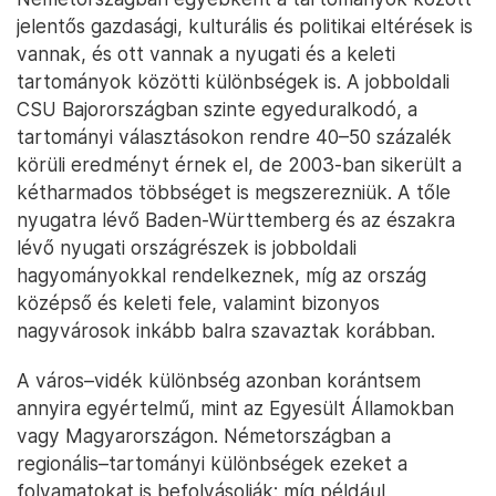
jelentős gazdasági, kulturális és politikai eltérések is
vannak, és ott vannak a nyugati és a keleti
tartományok közötti különbségek is. A jobboldali
CSU Bajorországban szinte egyeduralkodó, a
tartományi választásokon rendre 40–50 százalék
körüli eredményt érnek el, de 2003-ban sikerült a
kétharmados többséget is megszerezniük. A tőle
nyugatra lévő Baden-Württemberg és az északra
lévő nyugati országrészek is jobboldali
hagyományokkal rendelkeznek, míg az ország
középső és keleti fele, valamint bizonyos
nagyvárosok inkább balra szavaztak korábban.
A város–vidék különbség azonban korántsem
annyira egyértelmű, mint az Egyesült Államokban
vagy Magyarországon. Németországban a
regionális–tartományi különbségek ezeket a
folyamatokat is befolyásolják: míg például