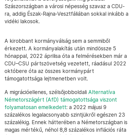
Szászországban a városi népesség szavaz a CDU-
ra, addig Észak-Rajna-Vesztfáliában sokkal inkább a
vidéki lakosok.
A kirobbant kormányválság sem a semmiből
érkezett. A kormányalakítás után mindössze 5
hónappal, 2022 áprilisa óta a felmérésekben már a
CDU–CSU pártszövetség vezetett, ráadásul 2022
októbere óta az összes kormánypárt
támogatottsága lejtmenetben volt.
A migrációellenes, szélsőjobboldali
Alternatíva
Németországért (AfD) támogatottsága viszont
folyamatosan emelkedett
: a 2022 májusi 9
százalékos legalacsonyabb szintjükről egészen 23
százalékig. Ennek hátterében a Németországban is
magas mértékű, néhol 8,8 százalékos inflációs ráta