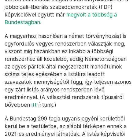
jobboldali–liberális szabaddemokraták (FDP)
képviselőivel együtt már
megvolt a többség a
Bundestagban
.
A magyarhoz hasonlóan a német törvényhozást is
egyfordulós vegyes rendszerben választják meg,
viszont míg hazánkban ez inkább a többségi
rendszerhez áll közelebb, addig Németországban
az egyes pártok által megszerzett mandátumok
száma teljes egészében a listákra leadott
szavazatok mennyiségétől függ, így teljesen azonos
egy zárt listás arányos rendszerben lévő
eredménnyel. (A választási rendszerek típusairól
bővebben
itt
írtunk.)
A Bundestag 299 tagja ugyanis egyéni kerületből
kerül be a testületbe, az alábbi térképen ennek a
2021-es eredményei láthatóak. A listás képviselői