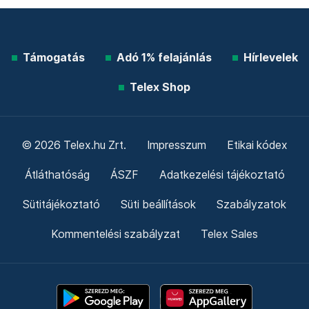
Támogatás
Adó 1% felajánlás
Hírlevelek
Telex Shop
© 2026 Telex.hu Zrt.
Impresszum
Etikai kódex
Átláthatóság
ÁSZF
Adatkezelési tájékoztató
Sütitájékoztató
Süti beállítások
Szabályzatok
Kommentelési szabályzat
Telex Sales