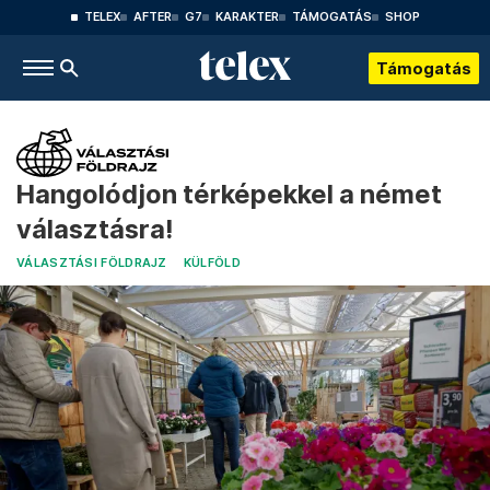
TELEX
AFTER
G7
KARAKTER
TÁMOGATÁS
SHOP
Támogatás
Hangolódjon térképekkel a német
választásra!
VÁLASZTÁSI FÖLDRAJZ
KÜLFÖLD