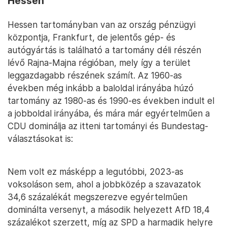
Hessen
Hessen tartományban van az ország pénzügyi
központja, Frankfurt, de jelentős gép- és
autógyártás is található a tartomány déli részén
lévő Rajna-Majna régióban, mely így a terület
leggazdagabb részének számít. Az 1960-as
években még inkább a baloldal irányába húzó
tartomány az 1980-as és 1990-es években indult el
a jobboldal irányába, és mára már egyértelműen a
CDU dominálja az itteni tartományi és Bundestag-
választásokat is:
Nem volt ez másképp a legutóbbi, 2023-as
voksoláson sem, ahol a jobbközép a szavazatok
34,6 százalékát megszerezve egyértelműen
dominálta versenyt, a második helyezett AfD 18,4
százalékot szerzett, míg az SPD a harmadik helyre