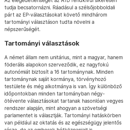
Az elégedetlenséget az AfD rendkívül sikeresen
tudja becsatornázni. Ráadásul a szélsőjobboldali
párt az EP-választásokat követő mindhárom
tartományi választáson tudta növelni a
népszerűségét.
Tartományi választások
A német állam nem unitárius, mint a magyar, hanem
föderális alapokon szerveződik, ez nagyfokú
autonómiát biztosít a 16 tartománynak. Minden
tartománynak saját kormánya, törvényhozó
testülete és még alkotmánya is van. Így különböző
időpontokban minden tartományban négy-
ötévente választásokat tartanak hasonlóan vegyes
rendszer alapján, mint ahogyan a szövetségi
parlamentet is választják. Tartományi hatáskörben
van például az oktatás és az egészségügy jelentős
része, de az emberek hétköznapjait is