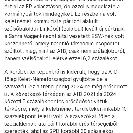
ért el az EP választáson, de ezzel is megelőzte a
kormánypártok mindegyikét. Ez részben a volt
keletnémet kommunista pártból alakult
szélsőbaloldali Linkéből (Baloldal) kivált új pártnak,
a Sahra Wagenknecht által vezetett BSW-nek volt
köszönhető, amely hasonló társadalmi csoportot
szólított meg, mint az AfD, csak nem szélsőjobbról,
hanem szélsőbalról, elérve ezzel 6,2 százalékot.
A korábbi térképünkről is kiderült, hogy az AfD
főleg Kelet-Németországból gyűjtötte be a
szavazóit, ez a trend pedig 2024-re még erősödött
is. A következő térképen az AfD 2021 és 2024
közötti 5 százalékpontos erősödését vittük
térképre, mely a keletnémet területeken inkább 10
százalékpont feletti volt. A szavazókat főleg a
szociáldemokrata párt korábbi erős térségeiből
szerezték, ahol az SPD korábbi 30 százalékos