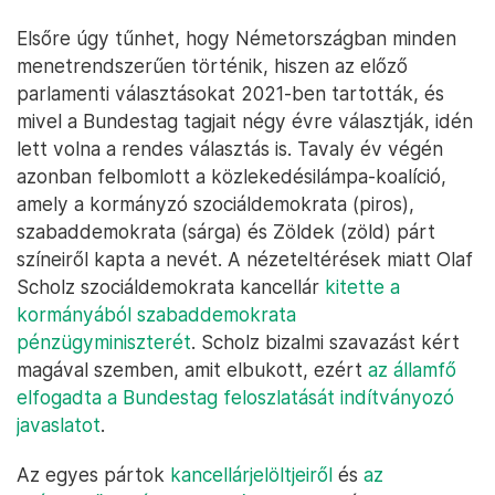
Elsőre úgy tűnhet, hogy Németországban minden
menetrendszerűen történik, hiszen az előző
parlamenti választásokat 2021-ben tartották, és
mivel a Bundestag tagjait négy évre választják, idén
lett volna a rendes választás is. Tavaly év végén
azonban felbomlott a közlekedésilámpa-koalíció,
amely a kormányzó szociáldemokrata (piros),
szabaddemokrata (sárga) és Zöldek (zöld) párt
színeiről kapta a nevét. A nézeteltérések miatt Olaf
Scholz szociáldemokrata kancellár
kitette a
kormányából szabaddemokrata
pénzügyminiszterét
. Scholz bizalmi szavazást kért
magával szemben, amit elbukott, ezért
az államfő
elfogadta a Bundestag feloszlatását indítványozó
javaslatot
.
Az egyes pártok
kancellárjelöltjeiről
és
az