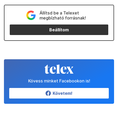
Állítsd be a Telexet
megbízható forrásnak!
Beállítom
Kövess minket Facebookon is!
Követem!