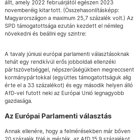
állt, amely 2022 februárjától egészen 2023
novemberéig kitartott. (Összehasonlításképp:
Magyarországon a maximum 25,7 százalék volt.) Az
SPD támogatottsága ezután kezdett el némileg
növekedni és beállni egy szintre:
A tavaly júniusi európai parlamenti választásoknak
tehát egy rendkívül erős jobboldali ellenzéki
pártszövetséggel, népszerűségükben megreccsent
kormánypártokkal (együttes támogatottságuk alig
érte el a 33 százalékot) és egy második helyen álló
AfD-vel futott neki az Európai Unió legnagyobb
gazdasága.
Az Európai Parlamenti választás
Annak ellenére, hogy a felmérésekben már bőven
20 százalék fölé is mérték, az AfD 15,9 százalékot