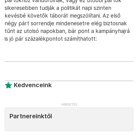
pártokhoz vándorolnak, vagy ez utóbbi pártok
sikeresebben tudják a politikát napi szinten
kevésbé követők táborát megszólítani. Az első
négy párt sorrendje mindenesetre elég biztosnak
tűnt az utolsó napokban, bár pont a kampányhajrá
is jó pár százalékpontot számíthatott:
Kedvenceink
Partnereinktől