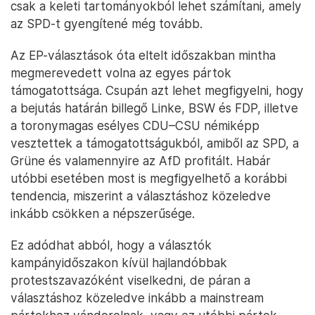
csak a keleti tartományokból lehet számítani, amely
az SPD-t gyengítené még tovább.
Az EP-választások óta eltelt időszakban mintha
megmerevedett volna az egyes pártok
támogatottsága. Csupán azt lehet megfigyelni, hogy
a bejutás határán billegő Linke, BSW és FDP, illetve
a toronymagas esélyes CDU–CSU némiképp
vesztettek a támogatottságukból, amiből az SPD, a
Grüne és valamennyire az AfD profitált. Habár
utóbbi esetében most is megfigyelhető a korábbi
tendencia, miszerint a választáshoz közeledve
inkább csökken a népszerűsége.
Ez adódhat abból, hogy a választók
kampányidőszakon kívül hajlandóbbak
protestszavazóként viselkedni, de páran a
választáshoz közeledve inkább a mainstream