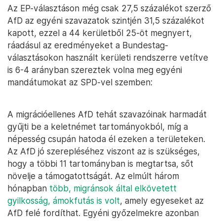
Az EP-választáson még csak 27,5 százalékot szerző
AfD az egyéni szavazatok szintjén 31,5 százalékot
kapott, ezzel a 44 kerületből 25-öt megnyert,
ráadásul az eredményeket a Bundestag-
választásokon használt kerületi rendszerre vetítve
is 6-4 arányban szereztek volna meg egyéni
mandátumokat az SPD-vel szemben:
A migrációellenes AfD tehát szavazóinak harmadát
gyűjti be a keletnémet tartományokból, míg a
népesség csupán hatoda él ezeken a területeken.
Az AfD jó szerepléséhez viszont az is szükséges,
hogy a többi 11 tartományban is megtartsa, sőt
növelje a támogatottságát. Az elmúlt három
hónapban
több, migránsok által elkövetett
gyilkosság, ámokfutás is volt
, amely egyeseket az
AfD felé fordíthat. Egyéni győzelmekre azonban