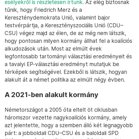
esélyekről is részletesen írtunk
. Az elég biztosnak
tűnik, hogy Friedrich Merz és a
Kereszténydemokrata Unió, valamint bajor
testvérpártja, a Keresztényszociális Unió (CDU–
CSU) végez majd az élen, de az még nem látszik,
hogy pontosan milyen kormány állhat fel a koalíciós
alkudozások után. Most az elmúlt évek
legfontosabb tartományi választási eredményeit és
a tavalyi EP-választási eredményt mutatjuk be
térképek segítségével. Ezekből is látszik, hogyan
alakult át a német politika az elmúlt négy évben.
A 2021-ben alakult kormány
Németországot a 2005 óta eltelt öt ciklusban
háromszor vezette nagykoalíciós kormány, amely
azt jelentette, hogy a szemben álló két legnagyobb
párt: a jobboldali CDU–CSU és a baloldali SPD