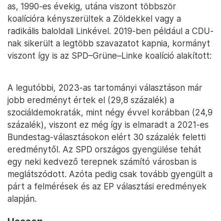
as, 1990-es évekig, utána viszont többször
koalícióra kényszerültek a Zöldekkel vagy a
radikális baloldali Linkével. 2019-ben például a CDU-
nak sikerült a legtöbb szavazatot kapnia, kormányt
viszont így is az SPD–Grüne–Linke koalíció alakított:
A legutóbbi, 2023-as tartományi választáson már
jobb eredményt értek el (29,8 százalék) a
szociáldemokraták, mint négy évvel korábban (24,9
százalék), viszont ez még így is elmaradt a 2021-es
Bundestag-választásokon elért 30 százalék feletti
eredménytől. Az SPD országos gyengülése tehát
egy neki kedvező terepnek számító városban is
meglátszódott. Azóta pedig csak tovább gyengült a
párt a felmérések és az EP választási eredmények
alapján.