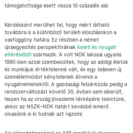
támogatottsága esett vissza 10 százalék alá:
Kérdésként merülhet fel, hogy miért látható
továbbra is a különböző területi eloszlásokon a
vasfüggöny határa. Ez részben a német
újraegyesítés perspektíváinak
keleti és nyugati
eltéréséből
származik. A volt NDK lakosai ugyanis
1990-ben azzal szembesültek, hogy az addigi életük
és munkájuk értéktelenné vált, és egy teljesen új
szemléletmódot kénytelenek átvenni a
nyugatnémetektől. A gazdasági felzárkózás pedig a
rendszerváltozást követő 35. évben sem sikerült,
hiszen ha az ország jövedelmi térképére tekintünk,
akkor az NSZK–NDK határt kevésbé ismerő
olvasóink is ki tudnák azt rajzolni: