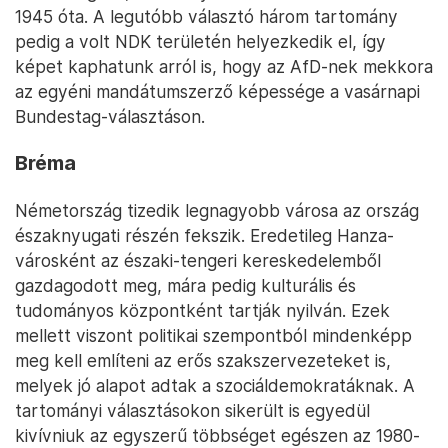
1945 óta. A legutóbb választó három tartomány
pedig a volt NDK területén helyezkedik el, így
képet kaphatunk arról is, hogy az AfD-nek mekkora
az egyéni mandátumszerző képessége a vasárnapi
Bundestag-választáson.
Bréma
Németország tizedik legnagyobb városa az ország
északnyugati részén fekszik. Eredetileg Hanza-
városként az északi-tengeri kereskedelemből
gazdagodott meg, mára pedig kulturális és
tudományos központként tartják nyilván. Ezek
mellett viszont politikai szempontból mindenképp
meg kell említeni az erős szakszervezeteket is,
melyek jó alapot adtak a szociáldemokratáknak. A
tartományi választásokon sikerült is egyedül
kivívniuk az egyszerű többséget egészen az 1980-