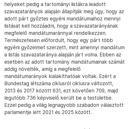
helyeket pedig a tartományi listákra leadott
szavazatarányok alapján állapítják meg úgy, hogy az
adott párt győztes egyéni mandátumaihoz mennyi
listásat kell hozzáadni, hogy a szavazatarányának
megfelelő mandátumaránnyal rendelkezzen.
Természetesen előfordult, hogy egy párt több
egyéni győzelmet szerzett, mint amennyi mandátum
a listás szavazataránya alapján járt volna. Ebben az
esetben az adott tartomány mandátumainak számát
addig növelték, amíg a megfelelő
mandátumarányok kialakíthatóak voltak. Ezért a
Bundestag létszáma ciklusról ciklusra változott,
2013 és 2017 között 631, ezt követően 709, majd
legutóbb 736 képviselő került be a testületbe.
Ezzel pedig a világ legnagyobb szabadon választott
parlamentje lett 2021 és 2025 között.