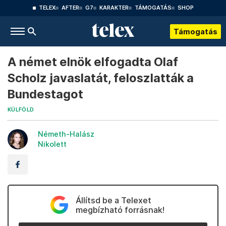
TELEX
AFTER
G7
KARAKTER
TÁMOGATÁS
SHOP
Támogatás
A német elnök elfogadta Olaf
Scholz javaslatát, feloszlatták a
Bundestagot
KÜLFÖLD
Németh-Halász
Nikolett
Állítsd be a Telexet
megbízható forrásnak!