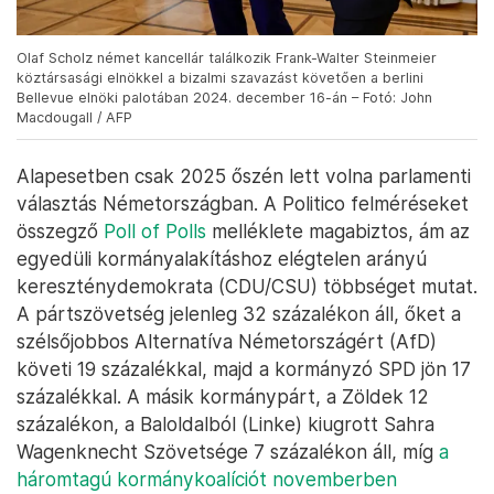
Olaf Scholz német kancellár találkozik Frank-Walter Steinmeier
köztársasági elnökkel a bizalmi szavazást követően a berlini
Bellevue elnöki palotában 2024. december 16-án – Fotó: John
Macdougall / AFP
Alapesetben csak 2025 őszén lett volna parlamenti
választás Németországban. A Politico felméréseket
összegző
Poll of Polls
melléklete magabiztos, ám az
egyedüli kormányalakításhoz elégtelen arányú
kereszténydemokrata (CDU/CSU) többséget mutat.
A pártszövetség jelenleg 32 százalékon áll, őket a
szélsőjobbos Alternatíva Németországért (AfD)
követi 19 százalékkal, majd a kormányzó SPD jön 17
százalékkal. A másik kormánypárt, a Zöldek 12
százalékon, a Baloldalból (Linke) kiugrott Sahra
Wagenknecht Szövetsége 7 százalékon áll, míg
a
háromtagú kormánykoalíciót novemberben