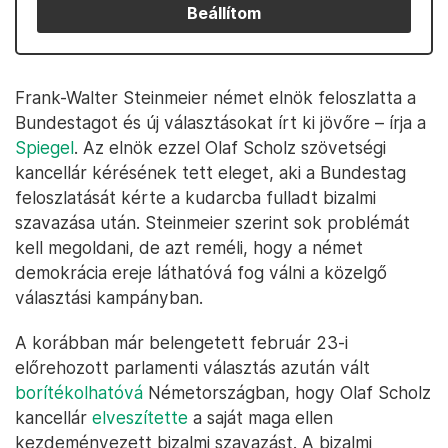
Beállítom
Frank-Walter Steinmeier német elnök feloszlatta a
Bundestagot és új választásokat írt ki jövőre – írja a
Spiegel
. Az elnök ezzel Olaf Scholz szövetségi
kancellár kérésének tett eleget, aki a Bundestag
feloszlatását kérte a kudarcba fulladt bizalmi
szavazása után. Steinmeier szerint sok problémát
kell megoldani, de azt reméli, hogy a német
demokrácia ereje láthatóvá fog válni a közelgő
választási kampányban.
A korábban már belengetett február 23-i
előrehozott parlamenti választás azután vált
borítékolhatóvá
Németországban, hogy Olaf Scholz
kancellár
elveszítette
a saját maga ellen
kezdeményezett bizalmi szavazást. A bizalmi