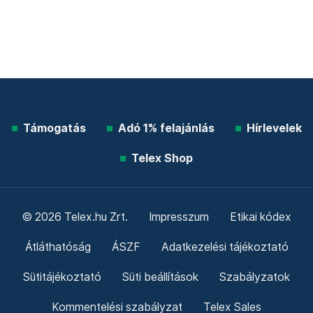
Támogatás
Adó 1% felajánlás
Hírlevelek
Telex Shop
© 2026 Telex.hu Zrt.
Impresszum
Etikai kódex
Átláthatóság
ÁSZF
Adatkezelési tájékoztató
Sütitájékoztató
Süti beállítások
Szabályzatok
Kommentelési szabályzat
Telex Sales