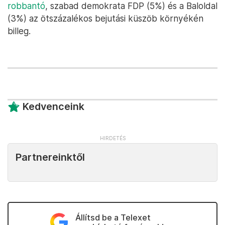
robbantó
, szabad demokrata FDP (5%) és a Baloldal
(3%) az ötszázalékos bejutási küszöb környékén
billeg.
Kedvenceink
Partnereinktől
Állítsd be a Telexet