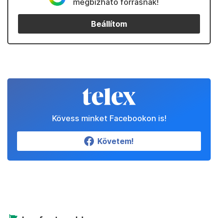
megbízható forrásnak!
Beállítom
Kövess minket Facebookon is!
Követem!