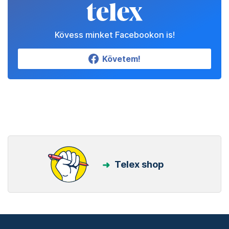
Kövess minket Facebookon is!
Követem!
Telex shop