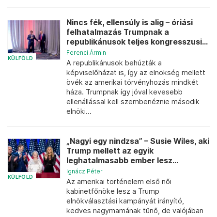
Nincs fék, ellensúly is alig – óriási
felhatalmazás Trumpnak a
republikánusok teljes kongresszusi...
Ferenci Ármin
KÜLFÖLD
A republikánusok behúzták a
képviselőházat is, így az elnökség mellett
övék az amerikai törvényhozás mindkét
háza. Trumpnak így jóval kevesebb
ellenállással kell szembenéznie második
elnöki...
„Nagyi egy nindzsa” – Susie Wiles, aki
Trump mellett az egyik
leghatalmasabb ember lesz...
Ignácz Péter
KÜLFÖLD
Az amerikai történelem első női
kabinetfőnöke lesz a Trump
elnökválasztási kampányát irányító,
kedves nagymamának tűnő, de valójában