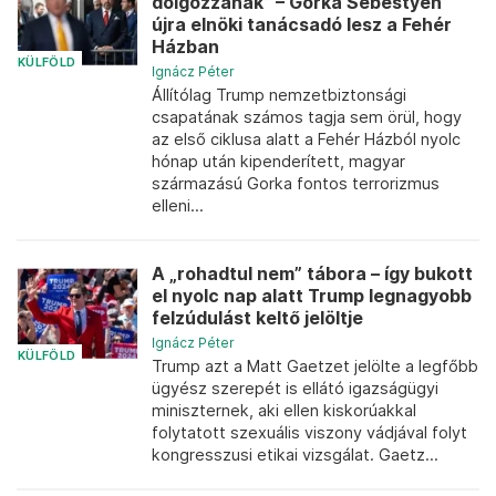
dolgozzanak” – Gorka Sebestyén
újra elnöki tanácsadó lesz a Fehér
Házban
KÜLFÖLD
Ignácz Péter
Állítólag Trump nemzetbiztonsági
csapatának számos tagja sem örül, hogy
az első ciklusa alatt a Fehér Házból nyolc
hónap után kipenderített, magyar
származású Gorka fontos terrorizmus
elleni...
A „rohadtul nem” tábora – így bukott
el nyolc nap alatt Trump legnagyobb
felzúdulást keltő jelöltje
Ignácz Péter
KÜLFÖLD
Trump azt a Matt Gaetzet jelölte a legfőbb
ügyész szerepét is ellátó igazságügyi
miniszternek, aki ellen kiskorúakkal
folytatott szexuális viszony vádjával folyt
kongresszusi etikai vizsgálat. Gaetz...