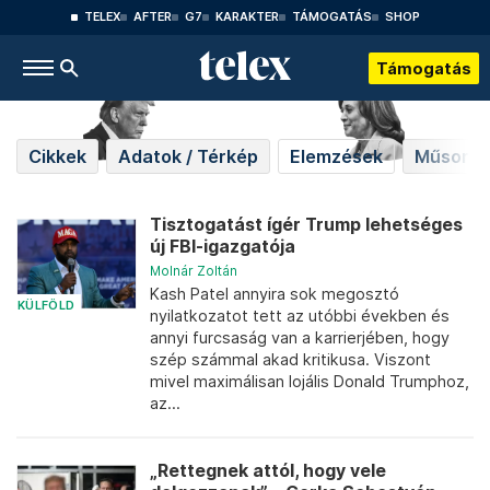
TELEX
AFTER
G7
KARAKTER
TÁMOGATÁS
SHOP
Támogatás
Cikkek
Adatok / Térkép
Elemzések
Műsorok
Tisztogatást ígér Trump lehetséges
új FBI-igazgatója
Molnár Zoltán
Kash Patel annyira sok megosztó
KÜLFÖLD
nyilatkozatot tett az utóbbi években és
annyi furcsaság van a karrierjében, hogy
szép számmal akad kritikusa. Viszont
mivel maximálisan lojális Donald Trumphoz,
az...
„Rettegnek attól, hogy vele