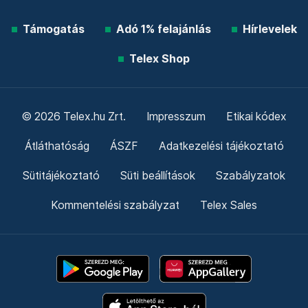
Támogatás
Adó 1% felajánlás
Hírlevelek
Telex Shop
© 2026 Telex.hu Zrt.
Impresszum
Etikai kódex
Átláthatóság
ÁSZF
Adatkezelési tájékoztató
Sütitájékoztató
Süti beállítások
Szabályzatok
Kommentelési szabályzat
Telex Sales