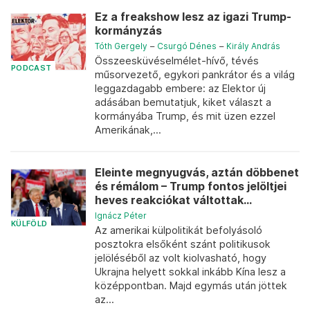
Ez a freakshow lesz az igazi Trump-
kormányzás
Tóth Gergely
–
Csurgó Dénes
–
Király András
Összeesküvéselmélet-hívő, tévés
PODCAST
műsorvezető, egykori pankrátor és a világ
leggazdagabb embere: az Elektor új
adásában bemutatjuk, kiket választ a
kormányába Trump, és mit üzen ezzel
Amerikának,...
Eleinte megnyugvás, aztán döbbenet
és rémálom – Trump fontos jelöltjei
heves reakciókat váltottak...
Ignácz Péter
KÜLFÖLD
Az amerikai külpolitikát befolyásoló
posztokra elsőként szánt politikusok
jelöléséből az volt kiolvasható, hogy
Ukrajna helyett sokkal inkább Kína lesz a
középpontban. Majd egymás után jöttek
az...