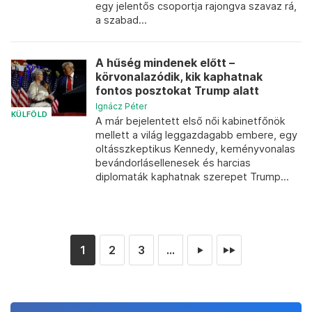
egy jelentős csoportja rajongva szavaz rá,
a szabad...
A hűség mindenek előtt –
körvonalazódik, kik kaphatnak
fontos posztokat Trump alatt
Ignácz Péter
KÜLFÖLD
A már bejelentett első női kabinetfőnök
mellett a világ leggazdagabb embere, egy
oltásszkeptikus Kennedy, keményvonalas
bevándorlásellenesek és harcias
diplomaták kaphatnak szerepet Trump...
1
2
3
...
►
►►