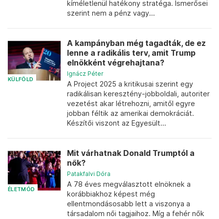
kíméletlenül hatékony stratéga. Ismerősei
szerint nem a pénz vagy...
A kampányban még tagadták, de ez
lenne a radikális terv, amit Trump
elnökként végrehajtana?
Ignácz Péter
KÜLFÖLD
A Project 2025 a kritikusai szerint egy
radikálisan keresztény-jobboldali, autoriter
vezetést akar létrehozni, amitől egyre
jobban féltik az amerikai demokráciát.
Készítői viszont az Egyesült...
Mit várhatnak Donald Trumptól a
nők?
Patakfalvi Dóra
A 78 éves megválasztott elnöknek a
ÉLETMÓD
korábbiakhoz képest még
ellentmondásosabb lett a viszonya a
társadalom női tagjaihoz. Míg a fehér nők