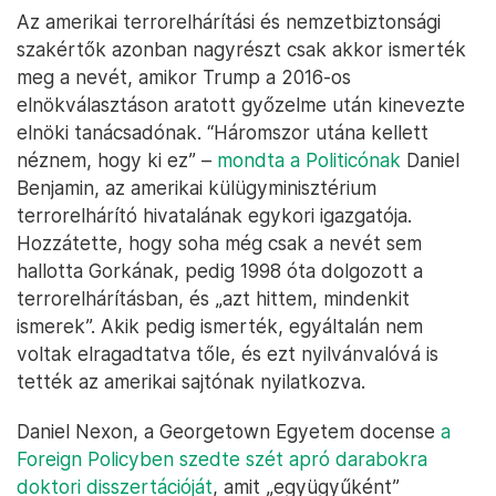
Az amerikai terrorelhárítási és nemzetbiztonsági
szakértők azonban nagyrészt csak akkor ismerték
meg a nevét, amikor Trump a 2016-os
elnökválasztáson aratott győzelme után kinevezte
elnöki tanácsadónak. “Háromszor utána kellett
néznem, hogy ki ez” –
mondta a Politicónak
Daniel
Benjamin, az amerikai külügyminisztérium
terrorelhárító hivatalának egykori igazgatója.
Hozzátette, hogy soha még csak a nevét sem
hallotta Gorkának, pedig 1998 óta dolgozott a
terrorelhárításban, és „azt hittem, mindenkit
ismerek”. Akik pedig ismerték, egyáltalán nem
voltak elragadtatva tőle, és ezt nyilvánvalóvá is
tették az amerikai sajtónak nyilatkozva.
Daniel Nexon, a Georgetown Egyetem docense
a
Foreign Policyben szedte szét apró darabokra
doktori disszertációját
, amit „együgyűként”