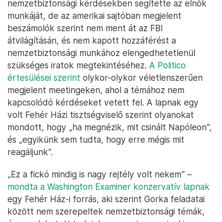
nemzetbiztonsági kérdésekben segítette az elnök
munkáját, de az amerikai sajtóban megjelent
beszámolók szerint nem ment át az FBI
átvilágításán, és nem kapott hozzáférést a
nemzetbiztonsági munkához elengedhetetlenül
szükséges iratok megtekintéséhez.
A Politico
értesülései szerint
olykor-olykor véletlenszerűen
megjelent meetingeken, ahol a témához nem
kapcsolódó kérdéseket vetett fel. A lapnak egy
volt Fehér Házi tisztségviselő szerint olyanokat
mondott, hogy „ha megnézik, mit csinált Napóleon”,
és „egyikünk sem tudta, hogy erre mégis mit
reagáljunk”.
„Ez a fickó mindig is nagy rejtély volt nekem” –
mondta a Washington Examiner konzervatív lapnak
egy Fehér Ház-i forrás, aki szerint Gorka feladatai
között nem szerepeltek nemzetbiztonsági témák,