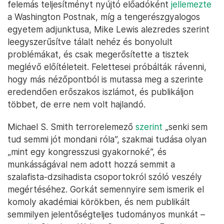
felemás teljesítményt nyújtó előadóként
jellemezte
a Washington Postnak, míg a tengerészgyalogos
egyetem adjunktusa, Mike Lewis alezredes szerint
leegyszerűsítve tálalt nehéz és bonyolult
problémákat, és csak megerősítette a tisztek
meglévő előítéleteit. Felettesei próbálták rávenni,
hogy más nézőpontból is mutassa meg a szerinte
eredendően erőszakos iszlámot, és publikáljon
többet, de erre nem volt hajlandó.
Michael S. Smith terrorelemező
szerint
„senki sem
tud semmi jót mondani róla”, szakmai tudása olyan
„mint egy kongresszusi gyakornoké”, és
munkásságával nem adott hozzá semmit a
szalafista-dzsihadista csoportokról szóló veszély
megértéséhez. Gorkát semennyire sem ismerik el
komoly akadémiai körökben, és nem publikált
semmilyen jelentőségteljes tudományos munkát –