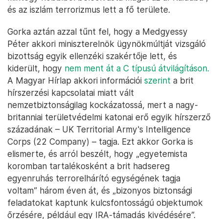
és az iszlám terrorizmus lett a fő területe.
Gorka aztán azzal tűnt fel, hogy a Medgyessy
Péter akkori miniszterelnök ügynökmúltját vizsgáló
bizottság egyik ellenzéki szakértője lett, és
kiderült, hogy
nem ment át a C típusú átvilágításon.
A Magyar Hírlap akkori információi
szerint
a brit
hírszerzési kapcsolatai miatt vált
nemzetbiztonságilag kockázatossá, mert a nagy-
britanniai területvédelmi katonai erő egyik hírszerző
századának – UK Territorial Army's Intelligence
Corps (22 Company) – tagja. Ezt akkor Gorka is
elismerte, és arról beszélt, hogy „egyetemista
koromban tartalékosként a brit hadsereg
egyenruhás terrorelhárító egységének tagja
voltam” három éven át, és „bizonyos biztonsági
feladatokat kaptunk kulcsfontosságú objektumok
őrzésére, például egy IRA-támadás kivédésére”.