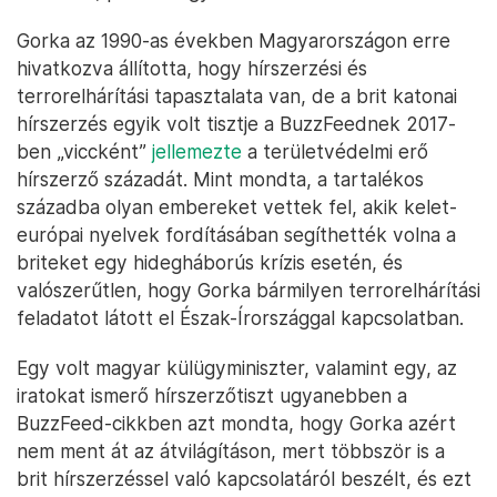
Gorka az 1990-as években Magyarországon erre
hivatkozva állította, hogy hírszerzési és
terrorelhárítási tapasztalata van, de a brit katonai
hírszerzés egyik volt tisztje a BuzzFeednek 2017-
ben „viccként”
jellemezte
a területvédelmi erő
hírszerző századát. Mint mondta, a tartalékos
századba olyan embereket vettek fel, akik kelet-
európai nyelvek fordításában segíthették volna a
briteket egy hidegháborús krízis esetén, és
valószerűtlen, hogy Gorka bármilyen terrorelhárítási
feladatot látott el Észak-Írországgal kapcsolatban.
Egy volt magyar külügyminiszter, valamint egy, az
iratokat ismerő hírszerzőtiszt ugyanebben a
BuzzFeed-cikkben azt mondta, hogy Gorka azért
nem ment át az átvilágításon, mert többször is a
brit hírszerzéssel való kapcsolatáról beszélt, és ezt