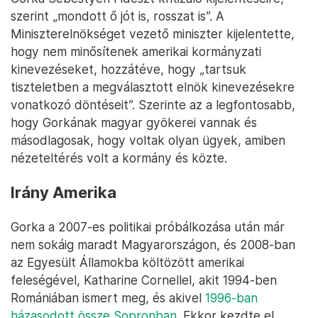
szerint „mondott ő jót is, rosszat is”. A
Miniszterelnökséget vezető miniszter kijelentette,
hogy nem minősítenek amerikai kormányzati
kinevezéseket, hozzátéve, hogy „tartsuk
tiszteletben a megválasztott elnök kinevezésekre
vonatkozó döntéseit”. Szerinte az a legfontosabb,
hogy Gorkának magyar gyökerei vannak és
másodlagosak, hogy voltak olyan ügyek, amiben
nézeteltérés volt a kormány és közte.
Irány Amerika
Gorka a 2007-es politikai próbálkozása után már
nem sokáig maradt Magyarországon, és 2008-ban
az Egyesült Államokba költözött amerikai
feleségével, Katharine Cornellel, akit 1994-ben
Romániában ismert meg, és akivel
1996-ban
házasodott össze Sopronban
. Ekkor kezdte el