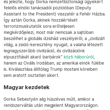
és jelezte, hogy Gorka nemzetbiztonsági ügyekért
felelős elnöki tanácsadói pozícióban (Deputy
Assistant to the President) visszatér a Fehér Házba.
Így aztán Gorka, akinek hozzáértését
terrorizmuskutatók sora erőteljesen
megkérdőjelezi, most már nemcsak a sajtóban
beszélhet a globális dzsihád veszélyéről, a „civilizált
világ, a zsidó-keresztény nyugat, a valaha létezett
legnagyszerűbb civilizáció, és civilizációnk
elpusztítását akaró barbárok”
közti háborúról
,
hanem az Ovális Irodában, az amerikai elnök fülébe
is. Kiválasztása állítólag Trump mostani köreiben
sem aratott osztatlan sikert.
Magyar kezdetek
Gorka Sebestyén alig húszéves múlt, amikor a
rendszerváltás után megjelent Magyarországon.