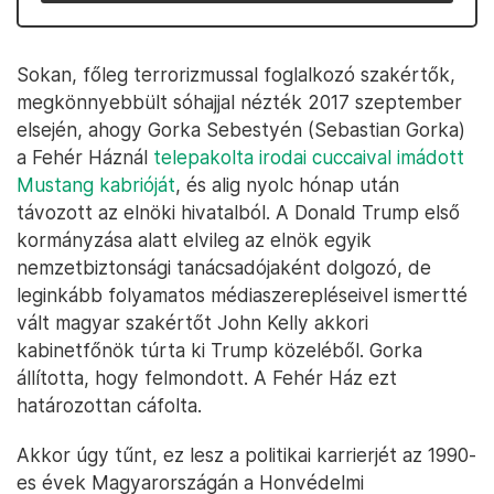
Sokan, főleg terrorizmussal foglalkozó szakértők,
megkönnyebbült sóhajjal nézték 2017 szeptember
elsején, ahogy Gorka Sebestyén (Sebastian Gorka)
a Fehér Háznál
telepakolta irodai cuccaival imádott
Mustang kabrióját
, és alig nyolc hónap után
távozott az elnöki hivatalból. A Donald Trump első
kormányzása alatt elvileg az elnök egyik
nemzetbiztonsági tanácsadójaként dolgozó, de
leginkább folyamatos médiaszerepléseivel ismertté
vált magyar szakértőt John Kelly akkori
kabinetfőnök túrta ki Trump közeléből. Gorka
állította, hogy felmondott. A Fehér Ház ezt
határozottan cáfolta.
Akkor úgy tűnt, ez lesz a politikai karrierjét az 1990-
es évek Magyarországán a Honvédelmi