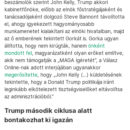
beszámolók szerint John Kelly, Trump akkori
kabinetfőnöke, előbb az elnök főstratégájaként és
tanácsadójaként dolgozó Steve Bannont távolította
el, ahogy igyekezett hagyományosabb
munkamenetet kialakítani az elnöki hivatalban, majd
az ő emberének tekintett Gorkát is. Gorka ugyan
állította, hogy nem kirúgták, hanem
önként
mondott fel
, magyarázatként olyan erőket említve,
akik nem támogatják a „MAGA ígéretét”, a Válasz
Online-nak adott interjújában ugyanakkor
megerősítette
, hogy „John Kelly (…) küldetésének
tekintette, hogy a Donald Trump politikája iránt
leginkább elkötelezett tisztségviselőket eltávolítsa
az adminisztrációból.”
Trump második ciklusa alatt
bontakozhat ki igazán