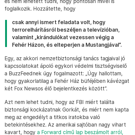
és nem lehetett tudni, hogy pontosan mivel is
foglalkozik. Hozzátette, hogy
csak annyi ismert feladata volt, hogy
terrorelhárításról beszéljen a televízióban,
valamint „kirándulókat vezessen végig a
Fehér Házon, és elteperjen a Mustangjával”.
Egy, az akkori nemzetbiztonsági tanács tagjaival jó
kapcsolatokat ápoló egykori védelmi tisztségviselő
a BuzzFeednek úgy fogalmazott: „Úgy hallottam,
hogy gyakorlatilag a Fehér Ház büféjében kávézgat
két Fox Newsos élő bejelentkezés között”.
Azt nem lehet tudni, hogy az FBI miért találta
biztonsági kockázatnak Gorkát, és miért nem kapta
meg az engedélyt a titkos iratokba való
betekintésekhez. Az amerikai sajtóban nagy vihart
kavart, hogy
a Forward című lap beszámolt arról,