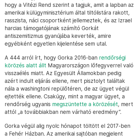
hogy a Vitézi Rend szerint a tagjuk, amit a lapban az
amerikai külügyminisztérium által tiltólistára rakott,
rasszista, náci csoportként jellemeztek, és az Izrael
harcias támogatójának számító Gorkát
antiszemitizmus gyanújába keverték, amire
egyébként egyetlen kijelentése sem utal.
A 444 arról írt, hogy Gorka 2016-ban
rendőrségi
körözés alatt állt
Magyarországon lőfegyverrel való
visszaélés miatt. Az Egyesült Államokban pedig
azért indult eljárás ellene, mert pisztolyt találtak
nála a washingtoni repülőtéren, de az ügyet végül
ejtették ellene. Csakúgy, mint a magyar ügyet, a
rendőrség ugyanis
megszüntette a körözését
, mert
attól „a továbbiakban nem várható eredmény”.
Gorka végül alig nyolc hónapot töltött el 2017-ben
a Fehér Házban. Az amerikai sajtóban megjelent