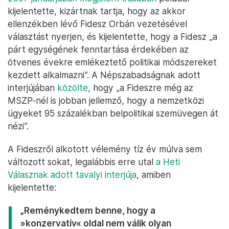
kijelentette, kizártnak tartja, hogy az akkor
ellenzékben lévő Fidesz Orbán vezetésével
választást nyerjen, és kijelentette, hogy a Fidesz „a
párt egységének fenntartása érdekében az
ötvenes évekre emlékeztető politikai módszereket
kezdett alkalmazni”. A Népszabadságnak adott
interjújában
közölte
, hogy „a Fideszre még az
MSZP-nél is jobban jellemző, hogy a nemzetközi
ügyeket 95 százalékban belpolitikai szemüvegen át
nézi”.
A Fideszről alkotott vélemény tíz év múlva sem
változott sokat, legalábbis erre utal
a Heti
Válasznak adott tavalyi interjúja
, amiben
kijelentette:
„Reménykedtem benne, hogy a
»konzervatív« oldal nem válik olyan