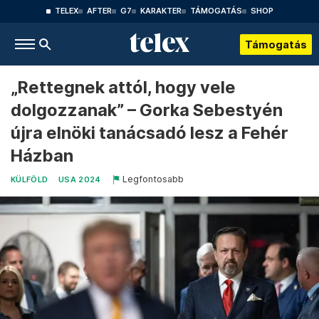
TELEX
AFTER
G7
KARAKTER
TÁMOGATÁS
SHOP
Támogatás
„Rettegnek attól, hogy vele
dolgozzanak” – Gorka Sebestyén
újra elnöki tanácsadó lesz a Fehér
Házban
Legfontosabb
KÜLFÖLD
USA 2024