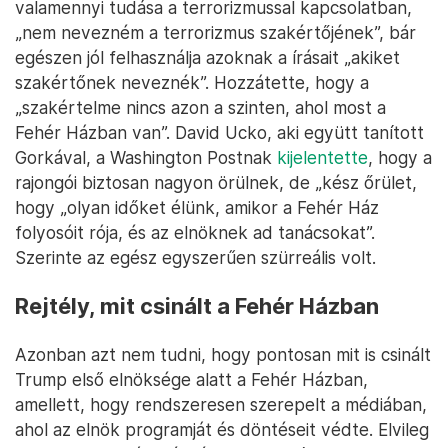
valamennyi tudása a terrorizmussal kapcsolatban,
„nem nevezném a terrorizmus szakértőjének”, bár
egészen jól felhasználja azoknak a írásait „akiket
szakértőnek neveznék”. Hozzátette, hogy a
„szakértelme nincs azon a szinten, ahol most a
Fehér Házban van”. David Ucko, aki együtt tanított
Gorkával, a Washington Postnak
kijelentette
, hogy a
rajongói biztosan nagyon örülnek, de „kész őrület,
hogy „olyan időket élünk, amikor a Fehér Ház
folyosóit rója, és az elnöknek ad tanácsokat”.
Szerinte az egész egyszerűen szürreális volt.
Rejtély, mit csinált a Fehér Házban
Azonban azt nem tudni, hogy pontosan mit is csinált
Trump első elnöksége alatt a Fehér Házban,
amellett, hogy rendszeresen szerepelt a médiában,
ahol az elnök programját és döntéseit védte. Elvileg