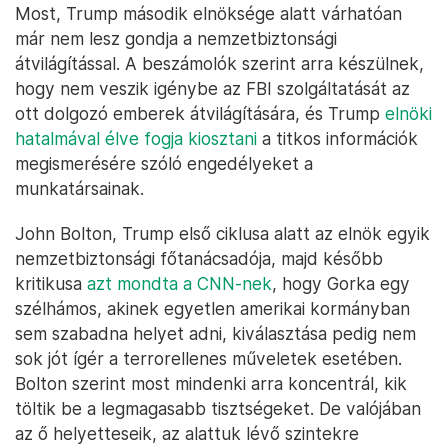
Most, Trump második elnöksége alatt várhatóan
már nem lesz gondja a nemzetbiztonsági
átvilágítással. A beszámolók szerint arra készülnek,
hogy nem veszik igénybe az FBI szolgáltatását az
ott dolgozó emberek átvilágítására, és Trump
elnöki
hatalmával élve fogja kiosztani
a titkos információk
megismerésére szóló engedélyeket a
munkatársainak.
John Bolton, Trump első ciklusa alatt az elnök egyik
nemzetbiztonsági főtanácsadója, majd később
kritikusa
azt mondta a CNN-nek
, hogy Gorka egy
szélhámos, akinek egyetlen amerikai kormányban
sem szabadna helyet adni, kiválasztása pedig nem
sok jót ígér a terrorellenes műveletek esetében.
Bolton szerint most mindenki arra koncentrál, kik
töltik be a legmagasabb tisztségeket. De valójában
az ő helyetteseik, az alattuk lévő szintekre