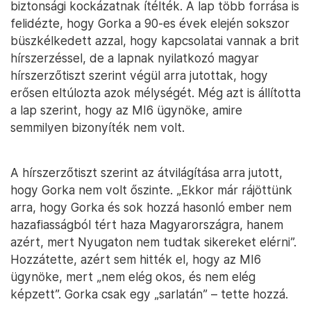
biztonsági kockázatnak ítélték. A lap több forrása is
felidézte, hogy Gorka a 90-es évek elején sokszor
büszkélkedett azzal, hogy kapcsolatai vannak a brit
hírszerzéssel, de a lapnak nyilatkozó magyar
hírszerzőtiszt szerint végül arra jutottak, hogy
erősen eltúlozta azok mélységét. Még azt is állította
a lap szerint, hogy az MI6 ügynöke, amire
semmilyen bizonyíték nem volt.
A hírszerzőtiszt szerint az átvilágítása arra jutott,
hogy Gorka nem volt őszinte. „Ekkor már rájöttünk
arra, hogy Gorka és sok hozzá hasonló ember nem
hazafiasságból tért haza Magyarországra, hanem
azért, mert Nyugaton nem tudtak sikereket elérni”.
Hozzátette, azért sem hitték el, hogy az MI6
ügynöke, mert „nem elég okos, és nem elég
képzett”. Gorka csak egy „sarlatán” – tette hozzá.