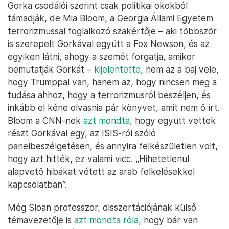
Gorka csodálói szerint csak politikai okokból
támadják, de Mia Bloom, a Georgia Állami Egyetem
terrorizmussal foglalkozó szakértője – aki többször
is szerepelt Gorkával együtt a Fox Newson, és az
egyiken látni, ahogy a szemét forgatja, amikor
bemutatják Gorkát –
kijelentette
, nem az a baj vele,
hogy Trumppal van, hanem az, hogy nincsen meg a
tudása ahhoz, hogy a terrorizmusról beszéljen, és
inkább el kéne olvasnia pár könyvet, amit nem ő írt.
Bloom a CNN-nek
azt mondta
, hogy együtt vettek
részt Gorkával egy, az ISIS-ról szóló
panelbeszélgetésen, és annyira felkészületlen volt,
hogy azt hitték, ez valami vicc. „Hihetetlenül
alapvető hibákat vétett az arab felkelésekkel
kapcsolatban”.
Még Sloan professzor, disszertációjának külső
témavezetője is
azt mondta róla,
hogy bár van