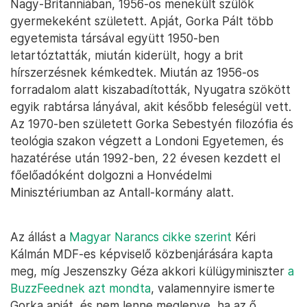
Nagy-Britanniában, 1956-os menekült szülők
gyermekeként született. Apját, Gorka Pált több
egyetemista társával együtt 1950-ben
letartóztatták, miután kiderült, hogy a brit
hírszerzésnek kémkedtek. Miután az 1956-os
forradalom alatt kiszabadították, Nyugatra szökött
egyik rabtársa lányával, akit később feleségül vett.
Az 1970-ben született Gorka Sebestyén filozófia és
teológia szakon végzett a Londoni Egyetemen, és
hazatérése után 1992-ben, 22 évesen kezdett el
főelőadóként dolgozni a Honvédelmi
Minisztériumban az Antall-kormány alatt.
Az állást a
Magyar Narancs cikke szerint
Kéri
Kálmán MDF-es képviselő közbenjárására kapta
meg, míg Jeszenszky Géza akkori külügyminiszter
a
BuzzFeednek azt mondta
, valamennyire ismerte
Gorka apját, és nem lenne meglepve, ha az ő