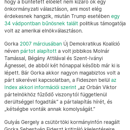
hogy a büntetett előélet nem kizáró ok egy
önkormányzati választáson, ami most elég
érdekesnek hangzik, miután Trump esetében
egy
34 vádpontban bűnösnek talált
politikus támogatója
volt az amerikai elnökválasztáson.
Gorka
2007 márciusában
Új Demokratikus Koalíció
néven
pártot alapított
a volt jobbikos Molnár
Tamással, Bégány Attilával és Szent-Iványi
Ágnessel, de abból két hónappal később már ki is
lépett. Bár Gorka akkor nagyon magabiztos volt a
párt sikerével kapcsolatban, a Fideszen belül
az
Index akkori információi szerint
„az Orbán Viktor
pártelnökhöz fűződő viszonytól függetlenül
derültséggel fogadták” a pártalapítás hírét, és
„kétségbe vonták annak komolyságát.”
Gulyás Gergely a csütörtöki kormányinfón reagált
Gorka Sebestyén Fideszt kritizáló kijelentéseire,