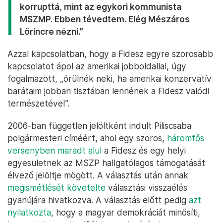
korrupttá, mint az egykori kommunista
MSZMP. Ebben tévedtem. Elég Mészáros
Lőrincre nézni.”
Azzal kapcsolatban, hogy a Fidesz egyre szorosabb
kapcsolatot ápol az amerikai jobboldallal, úgy
fogalmazott, „örülnék neki, ha amerikai konzervatív
barátaim jobban tisztában lennének a Fidesz valódi
természetével”.
2006-ban független jelöltként indult Piliscsaba
polgármesteri címéért, ahol egy szoros,
háromfős
versenyben maradt alul
a Fidesz és egy helyi
egyesületnek az MSZP hallgatólagos támogatását
élvező jelöltje mögött. A választás után annak
megismétlését követelte
választási visszaélés
gyanújára hivatkozva. A választás előtt pedig
azt
nyilatkozta
, hogy a magyar demokráciát minősíti,