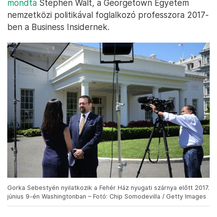
mondta
Stephen Walt, a Georgetown Egyetem
nemzetközi politikával foglalkozó professzora 2017-
ben a Business Insidernek.
Gorka Sebestyén nyilatkozik a Fehér Ház nyugati szárnya előtt 2017.
június 9-én Washingtonban – Fotó: Chip Somodevilla / Getty Images