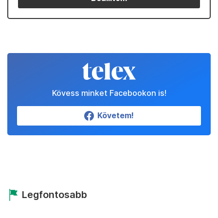
Kövess minket Facebookon is!
Követem!
Legfontosabb