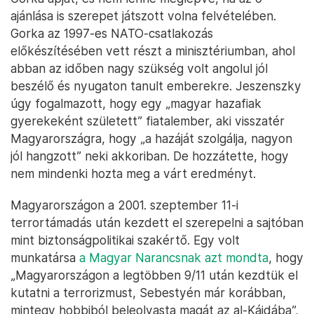
ajánlása is szerepet játszott volna felvételében.
Gorka az 1997-es NATO-csatlakozás
előkészítésében vett részt a minisztériumban, ahol
abban az időben nagy szükség volt angolul jól
beszélő és nyugaton tanult emberekre. Jeszenszky
úgy fogalmazott, hogy egy „magyar hazafiak
gyerekeként született” fiatalember, aki visszatér
Magyarországra, hogy „a hazáját szolgálja, nagyon
jól hangzott” neki akkoriban. De hozzátette, hogy
nem mindenki hozta meg a várt eredményt.
Magyarországon a 2001. szeptember 11-i
terrortámadás után kezdett el szerepelni a sajtóban
mint biztonságpolitikai szakértő. Egy volt
munkatársa
a Magyar Narancsnak azt mondta
, hogy
„Magyarországon a legtöbben 9/11 után kezdtük el
kutatni a terrorizmust, Sebestyén már korábban,
mintegy hobbiból beleolvasta magát az al-Káidába”,