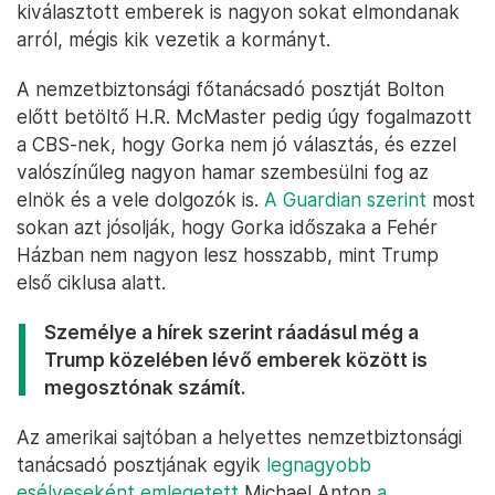
kiválasztott emberek is nagyon sokat elmondanak
arról, mégis kik vezetik a kormányt.
A nemzetbiztonsági főtanácsadó posztját Bolton
előtt betöltő H.R. McMaster pedig úgy fogalmazott
a CBS-nek, hogy Gorka nem jó választás, és ezzel
valószínűleg nagyon hamar szembesülni fog az
elnök és a vele dolgozók is.
A Guardian szerint
most
sokan azt jósolják, hogy Gorka időszaka a Fehér
Házban nem nagyon lesz hosszabb, mint Trump
első ciklusa alatt.
Személye a hírek szerint ráadásul még a
Trump közelében lévő emberek között is
megosztónak számít.
Az amerikai sajtóban a helyettes nemzetbiztonsági
tanácsadó posztjának egyik
legnagyobb
esélyeseként emlegetett
Michael Anton
a