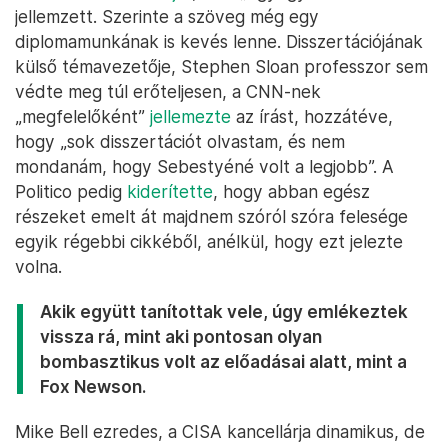
jellemzett. Szerinte a szöveg még egy
diplomamunkának is kevés lenne. Disszertációjának
külső témavezetője, Stephen Sloan professzor sem
védte meg túl erőteljesen, a CNN-nek
„megfelelőként”
jellemezte
az írást, hozzátéve,
hogy „sok disszertációt olvastam, és nem
mondanám, hogy Sebestyéné volt a legjobb”. A
Politico pedig
kiderítette
, hogy abban egész
részeket emelt át majdnem szóról szóra felesége
egyik régebbi cikkéből, anélkül, hogy ezt jelezte
volna.
Akik együtt tanítottak vele, úgy emlékeztek
vissza rá, mint aki pontosan olyan
bombasztikus volt az előadásai alatt, mint a
Fox Newson.
Mike Bell ezredes, a CISA kancellárja dinamikus, de