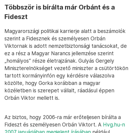
Többször is bírálta már Orbánt és a
Fideszt
Magyarországi politikai karrierje alatt a beszámolók
szerint a Fidesznek és személyesen Orbán
Viktornak is adott nemzetbiztonsági tanácsokat, de
ez a rész a Magyar Narancs jellemzése szerint
„homályos” része életrajzának. Gulyás Gergely
Miniszterelnökséget vezető miniszter a csütörtökön
tartott kormányinfón egy kérdésre válaszolva
közölte, hogy Gorka korábban a magyar
közéletben is szerepet vállalt, ráadásul éppen
Orbán Viktor mellett is.
Az biztos, hogy 2006-ra már erőteljesen bírálta a
Fideszt és személyesen Orbán Viktort. A
Hvg.hu-n
2007 januárjában megjelent írásában
például