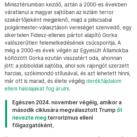
Minisztériumban kezdő, aztán a 2000-es években
váratlanul a magyar sajtóban az iszlám terror
szakértőjeként megjelenő, majd a piliscsabai
polgármester-választáson vereséget szenvedő, egy
sikertelen Fidesz-ellenes pártot alapító Gorka
valószerűtlen felemelkedésének csúcspontja. A
még a 2000-es évek végén az Egyesült Államokba
költözött Gorka ezután visszatért oda, ahonnan
jött: a jobboldali sajtóba, ahol sok rajongót szerzett
harcias, szókimondó stílusával, és azt lehetett hinni,
már ott is marad, és élete végéig
derékfájdalom
elleni halolajakat fog árulni
.
Egészen 2024. november végéig, amikor a
második ciklusára megválasztott Trump
őt
nevezte meg
terrorizmus elleni
főigazgatóként,