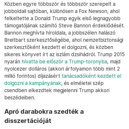
Közben egyre többször és többször szerepelt a
jobboldali sajtóban, különösen a Fox Newson, ahol
felkeltette a Donald Trump egyik első legnagyobb
támogatójának számító Steve Bannon érdeklődését.
Bannon meghívta híroldala, a jobbszélen halászó
Breitbart szerkesztőségébe, ahol nemzetbiztonsági
szerkesztőként kezdett el dolgozni, és közben
sikeres könyvet írt az iszlám dzsihádról. Trump 2015
nyarán
hívatta be először a Trump-toronyba
, majd
nyolcezer dolláros (akkori árfolyamon több mint 2
millió forintos) díjazásért
tanácsadóként kezdett el
dolgozni a kampányának
, és elméletei szép
csendben elkezdtek megjelenni Trump akkori
beszédeiben.
Apró darabokra szedték a
disszertációját