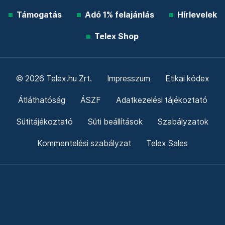
Támogatás
Adó 1% felajánlás
Hírlevelek
Telex Shop
© 2026 Telex.hu Zrt.
Impresszum
Etikai kódex
Átláthatóság
ÁSZF
Adatkezelési tájékoztató
Sütitájékoztató
Süti beállítások
Szabályzatok
Kommentelési szabályzat
Telex Sales