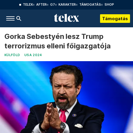
TELEX
AFTER
G7
KARAKTER
TÁMOGATÁS
SHOP
Támogatás
Gorka Sebestyén lesz Trump
terrorizmus elleni főigazgatója
KÜLFÖLD
USA 2024