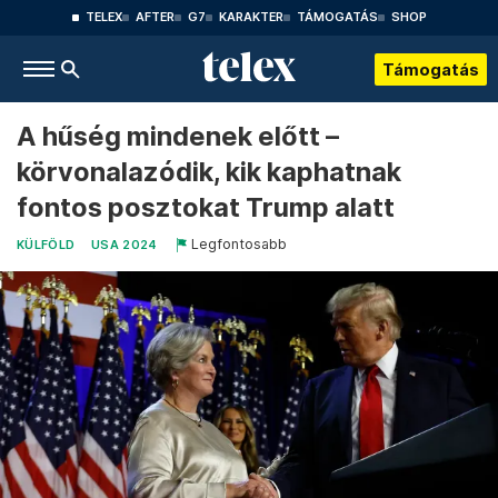
TELEX
AFTER
G7
KARAKTER
TÁMOGATÁS
SHOP
Támogatás
A hűség mindenek előtt –
körvonalazódik, kik kaphatnak
fontos posztokat Trump alatt
Legfontosabb
KÜLFÖLD
USA 2024