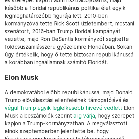
és szerepet kapott adminisztrációjában is, majd
később a floridai republikánus politikai élet egyik
legmeghatározóbb figurája lett. 2010-ben
kormányzóvá tette Rick Scott üzletembert, mostani
szenátort, 2016-ban Trump floridai kampányát
vezette, majd Ron DeSantis kormányzót segítette
földcsuszamlásszerű győzelemre Floridában. Sokan
úgy értékelik, hogy ő tette biztosan republikánussá
a korábban ingaállamnak számító Floridát.
Elon Musk
A demokratából előbb republikánussá, majd Donald
Trump előválasztási ellenfeleinek támogatójává és
végül Trump egyik leglelkesebb hívévé vedlett
Elon
Musk a beszámolók szerint
alig várja
, hogy szerepet
kapjon a Trump-kormányzatban. A megválasztott
elnök szeptemberben jelentette be, hogy
létrehozna egy kormányzati hatékonyságnövelő