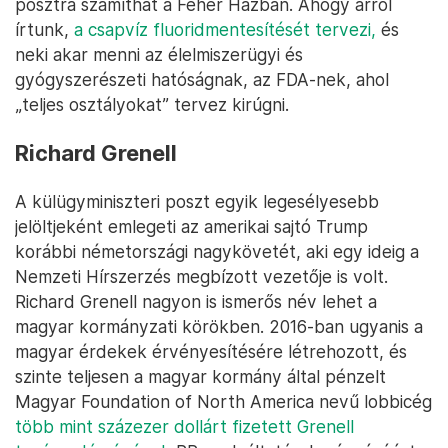
posztra számíthat a Fehér Házban. Ahogy arról
írtunk,
a csapvíz fluoridmentesítését tervezi,
és
neki akar menni az élelmiszerügyi és
gyógyszerészeti hatóságnak, az FDA-nek, ahol
„teljes osztályokat” tervez kirúgni.
Richard Grenell
A külügyminiszteri poszt egyik legesélyesebb
jelöltjeként emlegeti az amerikai sajtó Trump
korábbi németországi nagykövetét, aki egy ideig a
Nemzeti Hírszerzés megbízott vezetője is volt.
Richard Grenell nagyon is ismerős név lehet a
magyar kormányzati körökben. 2016-ban ugyanis a
magyar érdekek érvényesítésére létrehozott, és
szinte teljesen a magyar kormány által pénzelt
Magyar Foundation of North America nevű lobbicég
több mint százezer dollárt fizetett Grenell