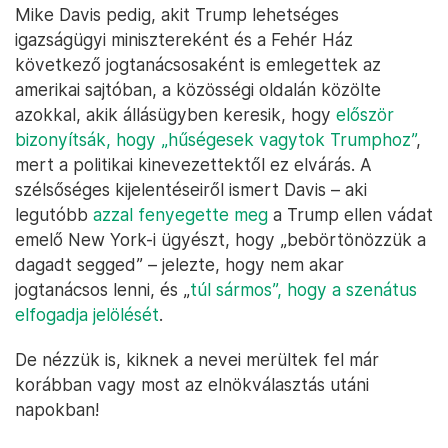
Mike Davis pedig, akit Trump lehetséges
igazságügyi minisztereként és a Fehér Ház
következő jogtanácsosaként is emlegettek az
amerikai sajtóban, a közösségi oldalán közölte
azokkal, akik állásügyben keresik, hogy
először
bizonyítsák, hogy „hűségesek vagytok Trumphoz”
,
mert a politikai kinevezettektől ez elvárás. A
szélsőséges kijelentéseiről ismert Davis – aki
legutóbb
azzal fenyegette meg
a Trump ellen vádat
emelő New York-i ügyészt, hogy „bebörtönözzük a
dagadt segged” – jelezte, hogy nem akar
jogtanácsos lenni, és „
túl sármos”, hogy a szenátus
elfogadja jelölését
.
De nézzük is, kiknek a nevei merültek fel már
korábban vagy most az elnökválasztás utáni
napokban!