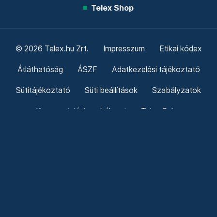
Friss hírek
Támogatás
Adó 1% felajánlás
Hírlevelek
Telex Shop
© 2026 Telex.hu Zrt.
Impresszum
Etikai kódex
Átláthatóság
ÁSZF
Adatkezelési tájékoztató