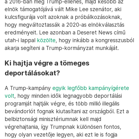
republikánus képviselőt tartják, aki az első Trump-
kormányzat alatt a Nemzeti Hírszerzés igazgatója
volt. Leginkább azzal lopta be magát Trump
szívébe, hogy még képviselőként harcias védte őt a
2016-os elnökválasztásba történt orosz
beavatkozást vizsgáló Robert Mueller különleges
ügyész nyomozása alatt, és hírszerzési vezetőként
hűen követte Trump utasításait. Neve felmerült
hírszerzési igazgatóként és védelmi miniszterként is.
Az esélyesek között szerepelt az amerikai sajtóban
a 2016-ban még Trump-ellenes, majd később az
elnök támogatójává vált Mike Lee szenátor, aki
kulcsfigurája volt azoknak a próbálkozásoknak,
hogy megváltoztassák a 2020-as elnökválasztás
eredményeit. Lee azonban a Deseret News című
utah-i lappal
közölte
, hogy inkább a kongresszusból
akarja segíteni a Trump-kormányzat munkáját.