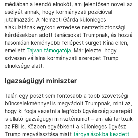
Trump ellen harcolni. Trump
győzelmi beszédében
is megemlítette, ami azt jelzi, nagy esély van rá,
hogy szerepet kap kormányában, ha nem
miniszterként, akkor magas rangú diplomáciai vagy
nemzetbiztonsági pozícióban.
Mike Waltz
A védelmi miniszter posztjának másik nagy
esélyeseként emlegetett floridai képviselő
harciasan hű Trumphoz, és rendszeresen védte a
médiában a leendő elnököt, ami jelentősen növeli az
esélyét annak, hogy kormányzati pozícióval
jutalmazzák. A Nemzeti Gárda különleges
alakulatának egykori ezredese nemzetbiztonsági
kérdésekben adott tanácsokat Trumpnak, és hozzá
hasonlóan keményebb fellépést sürget Kína ellen,
emellett
Tajvan támogatója
. Már jelezte, hogy