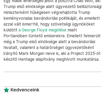
elnökségének nem hivatalos programja lenne –
egyik közreműködő munkatársa Trump 2016-os
elnöksége alatt egyik erőteljes támogatója volt
annak a gyakorlatnak, hogy elválasztották az
illegális határátlépésen kapott szülőket és
gyerekeiket, hogy elrémisszék a bevándorlókat.
Trump az elnökválasztási kampány alatt
rendszeresen dicsérte Homant, ő pedig már jelezte,
hogy
készen áll végrehajtani a tömeges
deportálásokat
.
Egy másik lehetséges jelölt a posztra Chad Wolf, aki
Trump első elnöksége alatt ügyvezető belbiztonsági
miniszterként hűségesen végrehajtotta Trump
keményvonalas bevándorlási politikáját, és emellett
azzal vált ismertté, hogy szövetségi ügynököket
küldött
a George Floyd megölése
miatt
Portlandben tüntető emberekre. Emellett felmerült