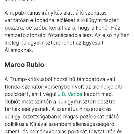
Grenell erőteljes támogatója volt Trump 2020-as
újraválasztási kampányának, a mostani
elnökválasztás alatt pedig
külügyi főtanácsadóként
segítette
a republikánus jelöltet. A keménykezű
diplomáciát hirdető,
harciasságáról ismert
Grennel –
aki szerint „egy rohadék külügyminiszter kell a
háború elkerülésére” – ott volt Trump mellett,
amikor Volodomir Zelenszkij ukrán elnökkel tartott
személyes megbeszélést, és a háború lezárásához
egy autonóm zóna létrehozását javasolta Ukrajna
keleti részén.
A republikánus irányítás alatt álló szenátus
várhatóan elfogadná jelölését a külügyminiszteri
posztra, de szóba került az is, hogy a Fehér Ház
nemzetbiztonsági főtanácsadója lesz. Az első nyíltan
meleg külügyminisztere lehet az Egyesült
Államoknak.