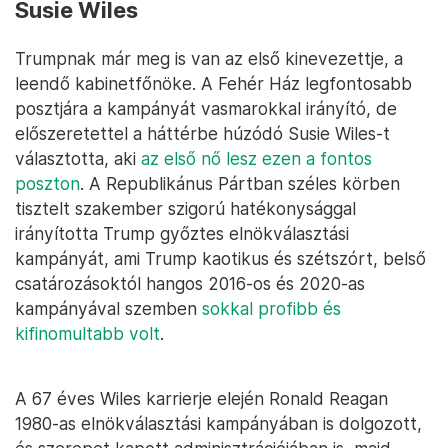
Susie Wiles
Trumpnak már meg is van az első kinevezettje, a
leendő kabinetfőnöke. A Fehér Ház legfontosabb
posztjára a kampányát vasmarokkal irányító, de
előszeretettel a háttérbe húzódó Susie Wiles-t
választotta, aki
az első nő lesz ezen a fontos
poszton
. A Republikánus Pártban széles körben
tisztelt szakember szigorú hatékonysággal
irányította Trump győztes elnökválasztási
kampányát, ami Trump kaotikus és szétszórt, belső
csatározásoktól hangos 2016-os és 2020-as
kampányával szemben
sokkal profibb és
kifinomultabb volt
.
A 67 éves Wiles karrierje elején Ronald Reagan
1980-as elnökválasztási kampányában is dolgozott,