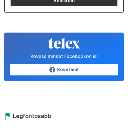
Partnereinktől
Állítsd be a Telexet
megbízható forrásnak!
Beállítom