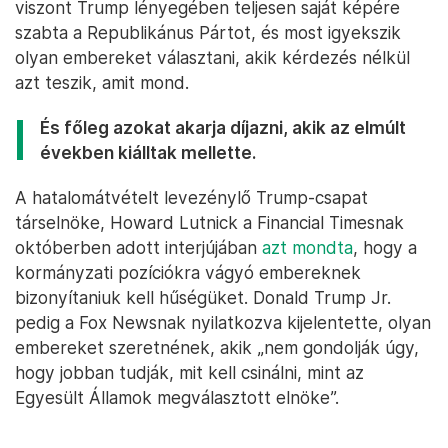
viszont Trump lényegében teljesen saját képére
szabta a Republikánus Pártot, és most igyekszik
olyan embereket választani, akik kérdezés nélkül
azt teszik, amit mond.
És főleg azokat akarja díjazni, akik az elmúlt
években kiálltak mellette.
A hatalomátvételt levezénylő Trump-csapat
társelnöke, Howard Lutnick a Financial Timesnak
októberben adott interjújában
azt mondta
, hogy a
kormányzati pozíciókra vágyó embereknek
bizonyítaniuk kell hűségüket. Donald Trump Jr.
pedig a Fox Newsnak nyilatkozva kijelentette, olyan
embereket szeretnének, akik „nem gondolják úgy,
hogy jobban tudják, mit kell csinálni, mint az
Egyesült Államok megválasztott elnöke”.