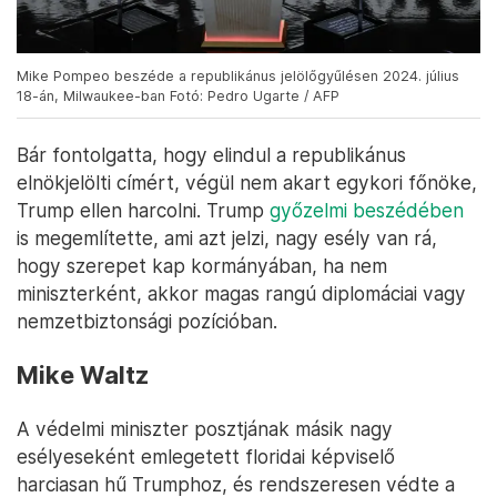
köreiben ő számít Ukrajna legfőbb védelmezőjének.
Mike Pompeo beszéde a republikánus jelölőgyűlésen 2024. július
18-án, Milwaukee-ban Fotó: Pedro Ugarte / AFP
Bár fontolgatta, hogy elindul a republikánus
elnökjelölti címért, végül nem akart egykori főnöke,