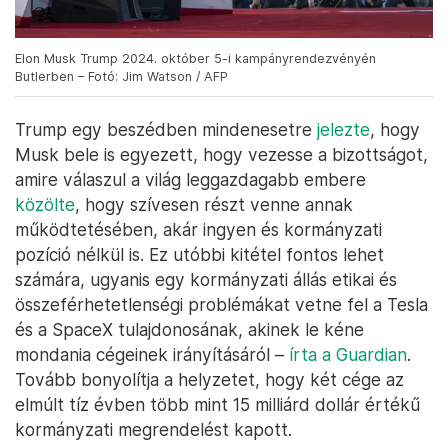
Elon Musk Trump 2024. október 5-i kampányrendezvényén
Butlerben – Fotó: Jim Watson / AFP
Trump egy beszédben mindenesetre
jelezte
, hogy
Musk bele is egyezett, hogy vezesse a bizottságot,
amire válaszul a világ leggazdagabb embere
közölte
, hogy szívesen részt venne annak
működtetésében, akár ingyen és kormányzati
pozíció nélkül is. Ez utóbbi kitétel fontos lehet
számára, ugyanis egy kormányzati állás etikai és
összeférhetetlenségi problémákat vetne fel a Tesla
és a SpaceX tulajdonosának, akinek le kéne
mondania cégeinek irányításáról –
írta a Guardian
.
Tovább bonyolítja a helyzetet, hogy két cége az
elmúlt tíz évben több mint 15 milliárd dollár értékű
kormányzati megrendelést kapott.