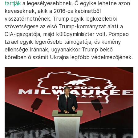
hogy Trump elég keménynek tartja-e az általa
folytatni kívánt külpolitikához. Rubio mindenesetre
már jelezte, hogy készen állna elfogadni a felkérést.
Mike Pompeo
Donald Trump korábbi mindkét védelmi minisztere,
Jim Mattis és Mark Esper is nyilvánosan kritizálta a
volt és egyben leendő elnököt, aki olyan embert
szeretne a posztra, aki ellenkezés nélkül
végrehajtja parancsait. A posztra Mike Pompeót
tartják
a legesélyesebbnek. Ő egyike lehetne azon
keveseknek, akik a 2016-os kabinetből
visszatérhetnének. Trump egyik legközelebbi
szövetségese az első Trump-kormányzat alatt a
CIA-igazgatója, majd külügyminiszter volt. Pompeo
Izrael egyik legerősebb támogatója, és kemény
ellensége Iránnak, ugyanakkor Trump belső