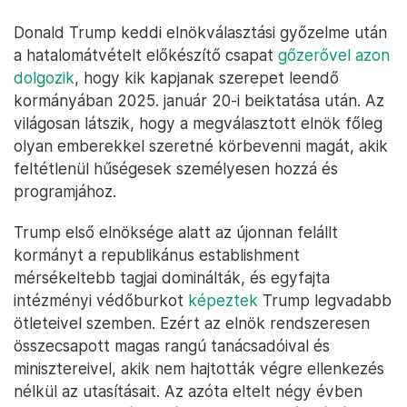
Donald Trump keddi elnökválasztási győzelme után
a hatalomátvételt előkészítő csapat
gőzerővel azon
dolgozik
, hogy kik kapjanak szerepet leendő
kormányában 2025. január 20-i beiktatása után. Az
világosan látszik, hogy a megválasztott elnök főleg
olyan emberekkel szeretné körbevenni magát, akik
feltétlenül hűségesek személyesen hozzá és
programjához.
Trump első elnöksége alatt az újonnan felállt
kormányt a republikánus establishment
mérsékeltebb tagjai dominálták, és egyfajta
intézményi védőburkot
képeztek
Trump legvadabb
ötleteivel szemben. Ezért az elnök rendszeresen
összecsapott magas rangú tanácsadóival és
minisztereivel, akik nem hajtották végre ellenkezés
nélkül az utasításait. Az azóta eltelt négy évben