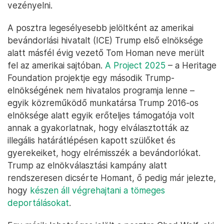
Ki hajtja végre a tömeges
deportálásokat?
A Trump-kampány
egyik legfőbb kampányígérete
volt
, hogy minden idők legnagyobb deportálási
programját hajtják végre, és több millió illegális
bevándorlót fognak kiutasítani az országból. Ezt a
belbiztonsági minisztériumnak kell majd
végrehajtania, így Trumpnak különösen fontos,
hogy olyan vezetője legyen, aki ezt le is fogja
vezényelni.
A posztra legesélyesebb jelöltként az amerikai
bevándorlási hivatalt (ICE) Trump első elnöksége
alatt másfél évig vezető Tom Homan neve merült
fel az amerikai sajtóban.
A Project 2025
– a Heritage
Foundation projektje egy második Trump-