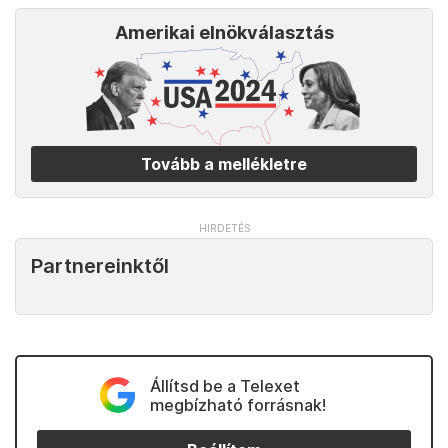
még a Trump első elnöksége alatt a bevándorlási
hivatalt, valamint a határőrséget ügyvezetőként
irányító Mark Morgan neve is, aki a Project 2025-öt
készítő Heritage alapítvány meghívott munkatársa.
Kedvenceink
Amerikai elnökválasztás
Tovább a mellékletre