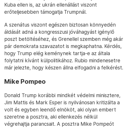
Marco Rubio
A Trump-kritikusból hozzá hű támogatóvá vált
floridai szenátor versenyben volt az alelnökjelölti
pozícióért, amit végül
J.D. Vance
kapott meg.
Rubiót most szintén a külügyminiszteri posztra
tartják esélyesnek. A szenátus hírszerzési és
külügyi bizottságában is magas pozíciókat ellátó
politikus a Kínával szembeni ellenségességéről
ismert, és keményvonalas politikát folytat Irán és
Kuba ellen is, az ukrán ellenállást viszont
erőteljesebben támogatja Trumpnál.
A szenátus viszont egészen biztosan könnyedén
áldását adná a kongresszusi jóváhagyást igénylő
poszt betöltéséhez, és Grenellel szemben még akár
pár demokrata szavazatot is megkaphatna. Kérdés,