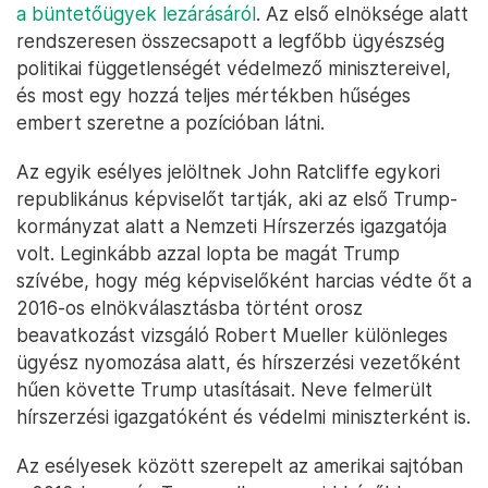
szívesen vállalna kormányzati szerepet Trump
elnöksége alatt.
Igazságügyi miniszter
Talán egy poszt sem fontosabb a több szövetségi
bűncselekménnyel is megvádolt Trumpnak, mint az,
hogy ki fogja vezetni a legfőbb ügyészség szerepét
is ellátó igazságügyi minisztériumot – ami alá tartozik
az FBI is. Közben egyébként a különleges ügyész
Trump megválasztása miatt
tárgyalásokba kezdett
a büntetőügyek lezárásáról
. Az első elnöksége alatt
rendszeresen összecsapott a legfőbb ügyészség
politikai függetlenségét védelmező minisztereivel,
és most egy hozzá teljes mértékben hűséges
embert szeretne a pozícióban látni.
Az egyik esélyes jelöltnek John Ratcliffe egykori