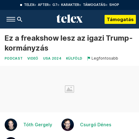
TELEX
AFTER
G7
KARAKTER
TÁMOGATÁS
SHOP
Támogatás
Ez a freakshow lesz az igazi Trump-
kormányzás
Legfontosabb
PODCAST
VIDEÓ
USA 2024
KÜLFÖLD
Tóth Gergely
Csurgó Dénes