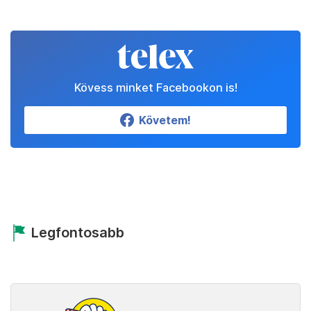
Kövess minket Facebookon is!
Követem!
Legfontosabb