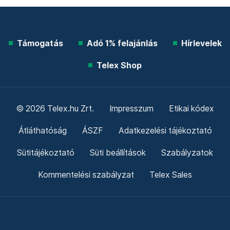
Támogatás
Adó 1% felajánlás
Hírlevelek
Telex Shop
© 2026 Telex.hu Zrt.
Impresszum
Etikai kódex
Átláthatóság
ÁSZF
Adatkezelési tájékoztató
Sütitájékoztató
Süti beállítások
Szabályzatok
Kommentelési szabályzat
Telex Sales