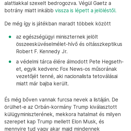
alattiakkal szexelt bedrogozva. Végül Gaetz a
botrány miatt inkább
vissza is lépett a jelöléstől.
De még így is játékban maradt többek között
az egészségügyi miniszternek jelölt
összeesküvéselmélet-hívő és oltásszkeptikus
Robert F. Kennedy Jr.
a védelmi tárca élére álmodott Pete Hegseth-
et, egyik kedvenc Fox News-os műsorának
vezetőjét tenné, aki nacionalista tetoválásai
miatt már bajba került.
És még bőven vannak furcsa nevek a listáján. De
örülhet-e az Orbán-kormány Trump kiválasztott
külügyminiszterének, mekkora hatalmat és milyen
szerepet kap Trump mellett Elon Musk, és
mennyire tud vagy akar majd mindennek