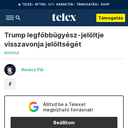
TELEX
AFTER
G7
KARAKTER
TÁMOGATÁS
SHOP
Támogatás
Trump legfőbbügyész-jelöltje
visszavonja jelöltségét
KÜLFÖLD
Kovács Pál
Állítsd be a Telexet
megbízható forrásnak!
Beállítom