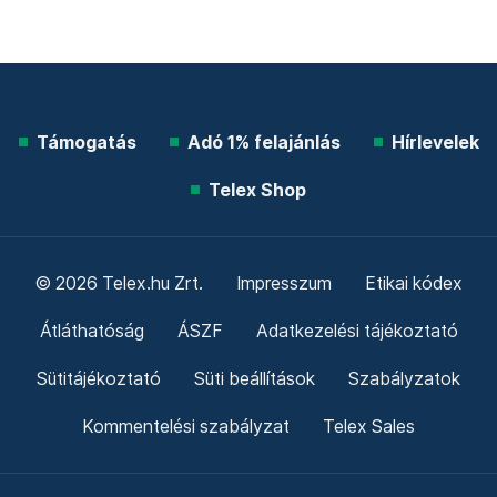
Támogatás
Adó 1% felajánlás
Hírlevelek
Telex Shop
© 2026 Telex.hu Zrt.
Impresszum
Etikai kódex
Átláthatóság
ÁSZF
Adatkezelési tájékoztató
Sütitájékoztató
Süti beállítások
Szabályzatok
Kommentelési szabályzat
Telex Sales