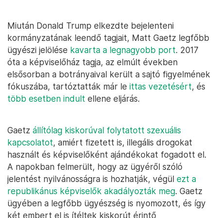
Miután Donald Trump elkezdte bejelenteni
kormányzatának leendő tagjait, Matt Gaetz legfőbb
ügyészi jelölése
kavarta a legnagyobb port
. 2017
óta a képviselőház tagja, az elmúlt években
elsősorban a botrányaival került a sajtó figyelmének
fókuszába, tartóztatták már le
ittas vezetésért
, és
több
esetben
indult
ellene eljárás.
Gaetz
állítólag kiskorúval folytatott szexuális
kapcsolatot
, amiért fizetett is, illegális drogokat
használt és képviselőként ajándékokat fogadott el.
A napokban felmerült, hogy az ügyéről szóló
jelentést nyilvánosságra is hozhatják, végül
ezt a
republikánus képviselők akadályozták meg
. Gaetz
ügyében a legfőbb ügyészség is nyomozott, és így
két embert el is ítéltek kiskorút érintő