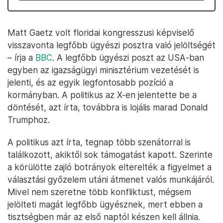
Matt Gaetz volt floridai kongresszusi képviselő
visszavonta legfőbb ügyészi posztra való jelöltségét
– írja a
BBC
. A legfőbb ügyészi poszt az USA-ban
egyben az igazságügyi minisztérium vezetését is
jelenti, és az egyik legfontosabb pozíció a
kormányban. A politikus az X-en jelentette be a
döntését, azt írta, továbbra is lojális marad Donald
Trumphoz.
A politikus azt írta, tegnap több szenátorral is
találkozott, akiktől sok támogatást kapott. Szerinte
a körülötte zajló botrányok elterelték a figyelmet a
választási győzelem utáni átmenet valós munkájáról.
Mivel nem szeretne több konfliktust, mégsem
jelölteti magát legfőbb ügyésznek, mert ebben a
tisztségben már az első naptól készen kell állnia.