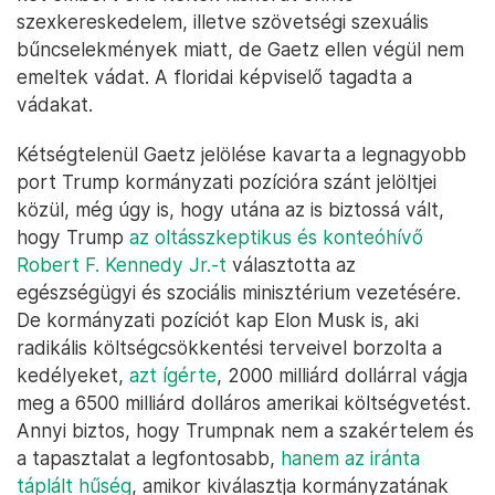
szexkereskedelem, illetve szövetségi szexuális
bűncselekmények miatt, de Gaetz ellen végül nem
emeltek vádat. A floridai képviselő tagadta a
vádakat.
Kétségtelenül Gaetz jelölése kavarta a legnagyobb
port Trump kormányzati pozícióra szánt jelöltjei
közül, még úgy is, hogy utána az is biztossá vált,
hogy Trump
az oltásszkeptikus és konteóhívő
Robert F. Kennedy Jr.-t
választotta az
egészségügyi és szociális minisztérium vezetésére.
De kormányzati pozíciót kap Elon Musk is, aki
radikális költségcsökkentési terveivel borzolta a
kedélyeket,
azt ígérte
, 2000 milliárd dollárral vágja
meg a 6500 milliárd dolláros amerikai költségvetést.
Annyi biztos, hogy Trumpnak nem a szakértelem és
a tapasztalat a legfontosabb,
hanem az iránta
táplált hűség
, amikor kiválasztja kormányzatának