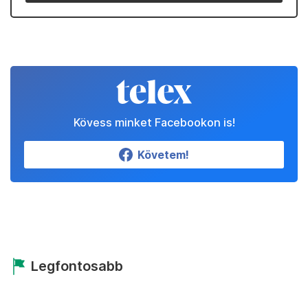
Kövess minket Facebookon is!
Követem!
Legfontosabb