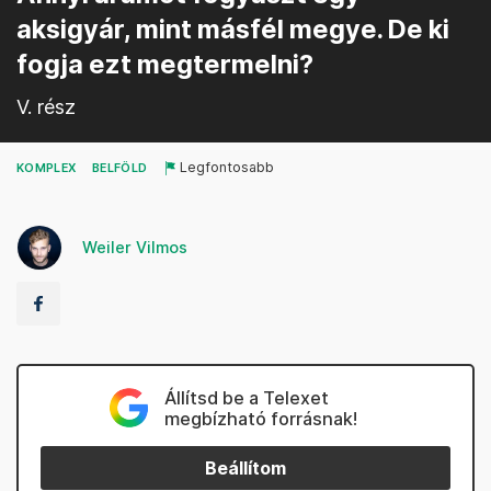
aksigyár, mint másfél megye. De ki
fogja ezt megtermelni?
V. rész
Legfontosabb
KOMPLEX
BELFÖLD
Weiler Vilmos
Állítsd be a Telexet
megbízható forrásnak!
Beállítom