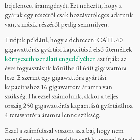
bejelentett áramigényét. Ezt nehezíti, hogy a
gyárak egy részéről csak hozzávetőleges adatunk
van, a másik részéről pedig semmilyen.
Tudjuk például, hogy a debreceni CATL 40
gigawattórás gyártási kapacitású első ütemének
környezethasználati engedélyében
azt írják: az
éves fogyasztásuk körülbelül 640 gigawattóra
lesz. E szerint egy gigawattóra gyártási
kapacitáshoz 16 gigawattóra áramra van
szükség. Ha ezzel számolunk, akkor a teljes
ország 250 gigawattórás kapacitású gyártásához
4 terawattóra áramra lenne szükség.
Ezzel a számítással viszont az a baj, hogy nem
veszi figyelembe az értéklánc többi szereplőjének