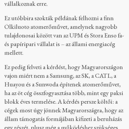
vállalkoznak erre.
Ez utóbbira szokták példának felhozni a finn
Olkiluoto atomerőművet, amelynek nagyobb
tulajdonosai között van az UPM és Stora Enso fa-
és papíripari vállalat is – az állami energiacég
mellett.
Ez pedig felveti a kérdést, hogy Magyarországon
vajon miért nem a Samsung, az SK, a CATL, a
Huayou és a Sunwoda építenek atomerőművet,
ha az öt cég összfogyasztása több, mint egy paksi
blokk éves termelése. A kérdés persze költői: a
cégek most úgy jönnek Magyarországra, hogy az
állam támogatás formájában kifizeti a beruházás
egy részét, plusz még a működéshez szükséges