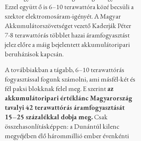
Ezzel együtt ő is 6–10 terawattóra közé becsüli a
szektor elektromosáram-igényét. A Magyar
Akkumulátorszövetséget vezető Kaderják Péter
7-8 terawattórás többlet hazai áramfogyasztást
jelez előre a máig bejelentett akkumulátoripari
beruházások kapcsán.
A továbbiakban a tágabb, 6–10 terawattórás
fogyasztással fogunk számolni, ami másfél-két és
fél paksi blokknak felel meg. E szerint
az
akkumulátoripari értéklánc Magyarország
tavalyi 42 terawattórás áramfogyasztását
15–25 százalékkal dobja meg.
Csak
összehasonlításképpen: a Dunántúl kilenc
megyéjében élő hárommillió ember évenkénti