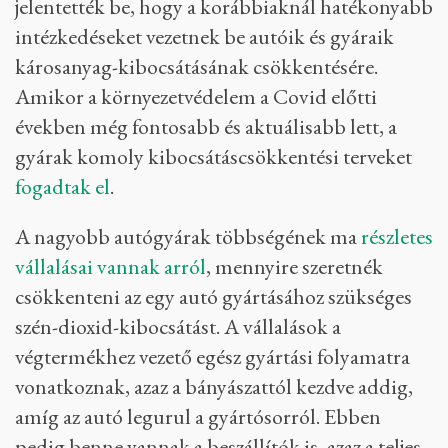
jelentették be, hogy a korábbiaknál hatékonyabb
intézkedéseket vezetnek be autóik és gyáraik
károsanyag-kibocsátásának csökkentésére.
Amikor a környezetvédelem a Covid előtti
években még fontosabb és aktuálisabb lett, a
gyárak komoly kibocsátáscsökkentési terveket
fogadtak el
.
A nagyobb autógyárak többségének ma
részletes
vállalásai vannak arról
, mennyire szeretnék
csökkenteni az egy autó gyártásához szükséges
szén-dioxid-kibocsátást. A vállalások a
végtermékhez vezető egész gyártási folyamatra
vonatkoznak, azaz a bányászattól kezdve addig,
amíg az autó legurul a gyártósorról. Ebben
pedig benne vannak a beszállítók is, azaz a teljes