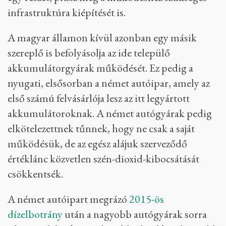
infrastruktúra kiépítését is.
A magyar államon kívül azonban egy másik
szereplő is befolyásolja az ide települő
akkumulátorgyárak működését. Ez pedig a
nyugati, elsősorban a német autóipar, amely az
első számú felvásárlója lesz az itt legyártott
akkumulátoroknak. A német autógyárak pedig
elkötelezettnek tűnnek, hogy ne csak a saját
működésük, de az egész alájuk szerveződő
értéklánc közvetlen szén-dioxid-kibocsátását
csökkentsék.
A német autóipart megrázó
2015-ös
dízelbotrány
után a nagyobb autógyárak sorra