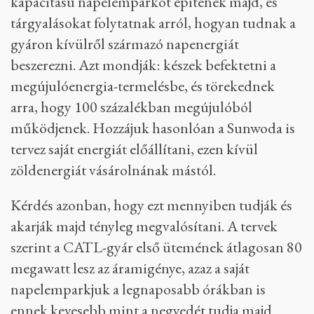
kapacitású napelemparkot építenek majd, és
tárgyalásokat folytatnak arról, hogyan tudnak a
gyáron kívülről származó napenergiát
beszerezni. Azt mondják: készek befektetni a
megújulóenergia-termelésbe, és törekednek
arra, hogy 100 százalékban megújulóból
működjenek. Hozzájuk hasonlóan a Sunwoda is
tervez saját energiát előállítani, ezen kívül
zöldenergiát vásárolnának mástól.
Kérdés azonban, hogy ezt mennyiben tudják és
akarják majd tényleg megvalósítani. A tervek
szerint a CATL-gyár első ütemének átlagosan 80
megawatt lesz az áramigénye, azaz a saját
napelemparkjuk a legnaposabb órákban is
ennek kevesebb mint a negyedét tudja majd