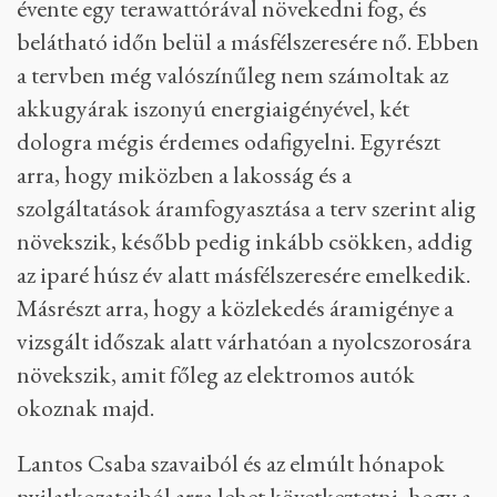
évente egy terawattórával növekedni fog, és
belátható időn belül a másfélszeresére nő. Ebben
a tervben még valószínűleg nem számoltak az
akkugyárak iszonyú energiaigényével, két
dologra mégis érdemes odafigyelni. Egyrészt
arra, hogy miközben a lakosság és a
szolgáltatások áramfogyasztása a terv szerint alig
növekszik, később pedig inkább csökken, addig
az iparé húsz év alatt másfélszeresére emelkedik.
Másrészt arra, hogy a közlekedés áramigénye a
vizsgált időszak alatt várhatóan a nyolcszorosára
növekszik, amit főleg az elektromos autók
okoznak majd.
Lantos Csaba szavaiból és az elmúlt hónapok
nyilatkozataiból arra lehet következtetni, hogy a