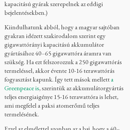
kapacitású gyárak szerepelnek az eddigi
bejelentésekben.)
Kiindulhatunk abból, hogy a magyar sajtóban
gyakran idézett szakirodalom szerint egy
gigawattórányi kapacitású akkumulátor
gyártásához 40–65 gigawattóra áramra van
szükség. Ha ezt felszorozzuk a 250 gigawattórás
termeléssel, akkor évente 10-16 terawattórás
fogyasztást kapunk. Így tett mások mellett
a
Greenpeace is
, szerintük az akkumulátorgyártás
teljes energiaigénye 15-16 terawattóra is lehet,
ami megfelel a paksi atomerőmű teljes
termelésének.
Ezzel az elmélettel azonban az a baj, hogy a 40–