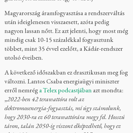
Magyarország áramfogyasztása a rendszerváltás
után ideiglenesen visszaesett, azóta pedig
nagyon lassan nőtt. Ez azt jelenti, hogy most még
mindig csak 10-15 százalékkal fogyasztunk
többet, mint 35 évvel ezelőtt, a Kádár-rendszer
utolsó éveiben.
A következő időszakban ez drasztikusan meg fog
változni. Lantos Csaba energiaügyi miniszter
erről nemrég
a Telex podcastjában
azt mondta:
„
2022-ben 42 terawattóra volt az
elektromosenergia-fogyasztás, mi úgy számolunk,
hogy 2030-ra ez 60 terawattórára megy fel. Hosszú
távon, talán 2050-ig viszont elképzelhető, hogy ez