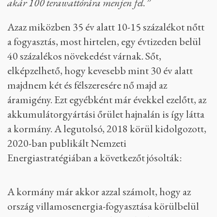
akár 100 terawattórára menjen fel.”
Azaz miközben 35 év alatt 10-15 százalékot nőtt
a fogyasztás, most hirtelen, egy évtizeden belül
40 százalékos növekedést várnak. Sőt,
elképzelhető, hogy kevesebb mint 30 év alatt
majdnem két és félszeresére nő majd az
áramigény. Ezt egyébként már évekkel ezelőtt, az
akkumulátorgyártási őrület hajnalán is így látta
a kormány. A legutolsó, 2018 körül kidolgozott,
2020-ban publikált Nemzeti
Energiastratégiában a következőt jósolták:
A kormány már akkor azzal számolt, hogy az
ország villamosenergia-fogyasztása körülbelül