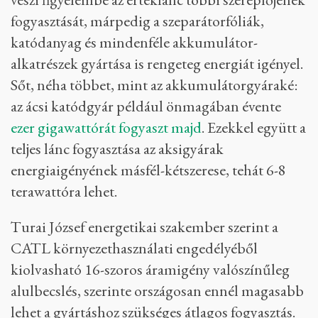
fogyasztását, márpedig a szeparátorfóliák,
katódanyag és mindenféle akkumulátor-
alkatrészek gyártása is rengeteg energiát igényel.
Sőt, néha többet, mint az akkumulátorgyáraké:
az ácsi katódgyár például önmagában évente
ezer gigawattórát fogyaszt majd
. Ezekkel együtt a
teljes lánc fogyasztása az aksigyárak
energiaigényének másfél-kétszerese, tehát 6-8
terawattóra lehet.
Turai József energetikai szakember szerint a
CATL környezethasználati engedélyéből
kiolvasható 16-szoros áramigény valószínűleg
alulbecslés, szerinte országosan ennél magasabb
lehet a gyártáshoz szükséges átlagos fogyasztás.