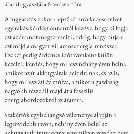
áramfogyasztása 6 terawattóra.
A fogyasztás ekkora léptékű növekedése felvet
egy rakás kérdést onnantól kezdve, hogy ki fogja
ezt az áramot megtermelni, odáig, hogy bírja-e
ezt majd a magyar villamosenergia-rendszer.
Ezeket pedig érdemes időtávonként külön
kezelni: kérdés, hogy mi lesz néhány éven belül,
amikor az új akkugyárak beindulnak, és az is,
hogy mi lesz 20 év múlva, amikor a gazdaság
nagyobb része áll majd át a fosszilis
energiahordozókról az áramra.
Szakértők egybehangzó véleménye alapján a
legrövidebb távon, néhány éven belül az
akkugyárak áramigénye semmilyen veszélyt nem