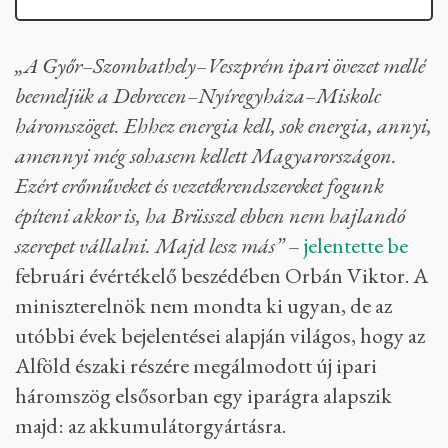
„A Győr–Szombathely–Veszprém ipari övezet mellé
beemeljük a Debrecen–Nyíregyháza–Miskolc
háromszöget. Ehhez energia kell, sok energia, annyi,
amennyi még sohasem kellett Magyarországon.
Ezért erőműveket és vezetékrendszereket fogunk
építeni akkor is, ha Brüsszel ebben nem hajlandó
szerepet vállalni. Majd lesz más”
–
jelentette be
februári évértékelő beszédében Orbán Viktor. A
miniszterelnök nem mondta ki ugyan, de az
utóbbi évek bejelentései alapján világos, hogy az
Alföld északi részére megálmodott új ipari
háromszög elsősorban egy iparágra alapszik
majd: az akkumulátorgyártásra.