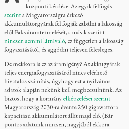
központi kérdése. Az egyik felfogás
szerint
a Magyarországra érkező
akkumulátorgyárak fel fogják zabálni a lakosság
elől Paks áramtermelését, a másik szerint
nincsen semmi látnivaló
, ez független a lakosság
fogyasztásától, és aggódni teljesen felesleges.
De mekkora is ez az áramigény? Az akkugyárak
teljes energiafogyasztásáról nincs elérhető
hivatalos számítás, úgyhogy ezt a nyilvános
adatok alapján nekünk kell megbecsülnünk. Az
biztos, hogy a kormány
elképzelései szerint
Magyarország 2030-ra évente 250 gigawattóra
kapacitású akkumulátort állít majd elő. (Bár
pontos adatunk nincsen, nagyjából ekkora