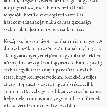
látható, mégsem vezetett az országos fogyasztás
megugrásához, mert kompenzálták más
tényezők, köztük az energiafelhasználás
hatékonyságának javulása és más gazdasági
szektorok teljesítményének csökkenése.
Közép- és hosszú távon azonban más a helyzet. A
döntéshozók már régóta számítanak rá, hogy az
akkugyárak igényénél jóval nagyobb mértékben
nő majd az ország áramfogyasztása. Ennek pedig
csak az egyik része az újraiparosítás, a másik
része, hogy környezetvédelmi okokból a teljes
energiafogyasztás egyre nagyobb része zajlik
árammal. (Mivel egyre többen vesznek benzines
helyett elektromos autót, egyre többen fűtenek
gáz helyett árammal és így tovább.)