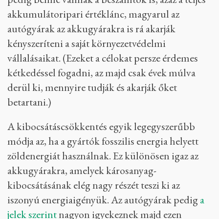
akkumulátoripari értéklánc, magyarul az
autógyárak az akkugyárakra is rá akarják
kényszeríteni a saját környezetvédelmi
vállalásaikat. (Ezeket a célokat persze érdemes
kétkedéssel fogadni, az majd csak évek múlva
derül ki, mennyire tudják és akarják őket
betartani.)
A kibocsátáscsökkentés egyik legegyszerűbb
módja az, ha a gyártók fosszilis energia helyett
zöldenergiát használnak. Ez különösen igaz az
akkugyárakra, amelyek károsanyag-
kibocsátásának elég nagy részét teszi ki az
iszonyú energiaigényük. Az autógyárak pedig
a
jelek szerint
nagyon igyekeznek majd ezen