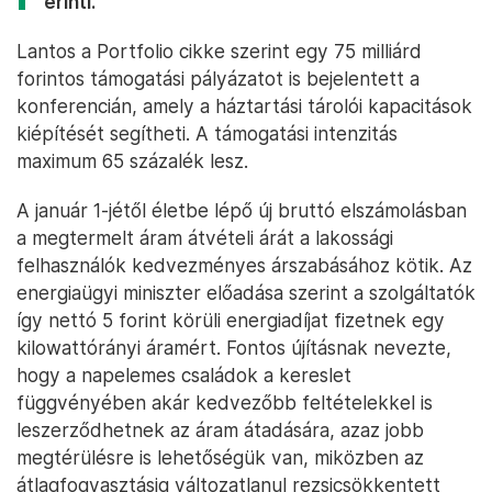
érinti.
Lantos a Portfolio cikke szerint egy 75 milliárd
forintos támogatási pályázatot is bejelentett a
konferencián, amely a háztartási tárolói kapacitások
kiépítését segítheti. A támogatási intenzitás
maximum 65 százalék lesz.
A január 1-jétől életbe lépő új bruttó elszámolásban
a megtermelt áram átvételi árát a lakossági
felhasználók kedvezményes árszabásához kötik. Az
energiaügyi miniszter előadása szerint a szolgáltatók
így nettó 5 forint körüli energiadíjat fizetnek egy
kilowattórányi áramért. Fontos újításnak nevezte,
hogy a napelemes családok a kereslet
függvényében akár kedvezőbb feltételekkel is
leszerződhetnek az áram átadására, azaz jobb
megtérülésre is lehetőségük van, miközben az
átlagfogyasztásig változatlanul rezsicsökkentett