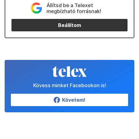
Állítsd be a Telexet
megbízható forrásnak!
Beállítom
Kövess minket Facebookon is!
Követem!