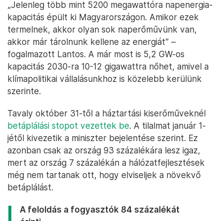
„Jelenleg több mint 5200 megawattóra napenergia-
kapacitás épült ki Magyarországon. Amikor ezek
termelnek, akkor olyan sok naperőművünk van,
akkor már tárolnunk kellene az energiát” –
fogalmazott Lantos. A már most is 5,2 GW-os
kapacitás 2030-ra 10-12 gigawattra nőhet, amivel a
klímapolitikai vállalásunkhoz is közelebb kerülünk
szerinte.
Tavaly október 31-től a háztartási kiserőműveknél
betáplálási stopot vezettek be
. A tilalmat január 1-
jétől kivezetik a miniszter bejelentése szerint. Ez
azonban csak az ország 93 százalékára lesz igaz,
mert az ország 7 százalékán a hálózatfejlesztések
még nem tartanak ott, hogy elviseljek a növekvő
betáplálást.
A feloldás a fogyasztók 84 százalékát