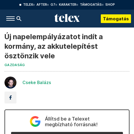
TELEX
AFTER
G7
KARAKTER
TÁMOGATÁS
SHOP
Támogatás
Új napelempályázatot indít a
kormány, az akkutelepítést
ösztönzik vele
GAZDASÁG
Cseke Balázs
Állítsd be a Telexet
megbízható forrásnak!