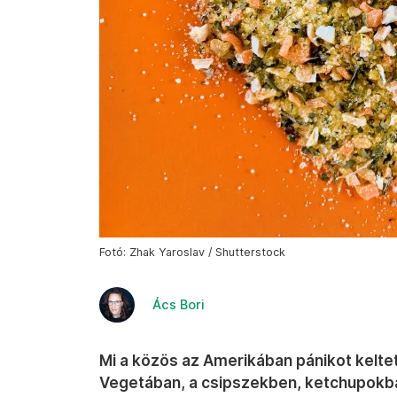
Fotó: Zhak Yaroslav / Shutterstock
Ács Bori
Mi a közös az Amerikában pánikot kelte
Vegetában, a csipszekben, ketchupokb