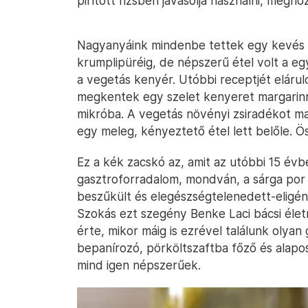
pirított rizsben javasolja használni, még
Nagyanyáink mindenbe tettek egy kevés Ve
krumplipüréig, de népszerű étel volt a eg
a vegetás kenyér. Utóbbi receptjét elárul
megkentek egy szelet kenyeret margarinn
mikróba. A vegetás növényi zsiradékot ma
egy meleg, kényeztető étel lett belőle. Ö
Ez a kék zacskó az, amit az utóbbi 15 évb
gasztroforradalom, mondván, a sárga por k
beszűkült és elegészségtelenedett-eligény
Szokás ezt szegény Benke Laci bácsi élet
érte, mikor máig is ezrével találunk olya
bepanírozó, pörköltszaftba főző és alaposa
mind igen népszerűek.