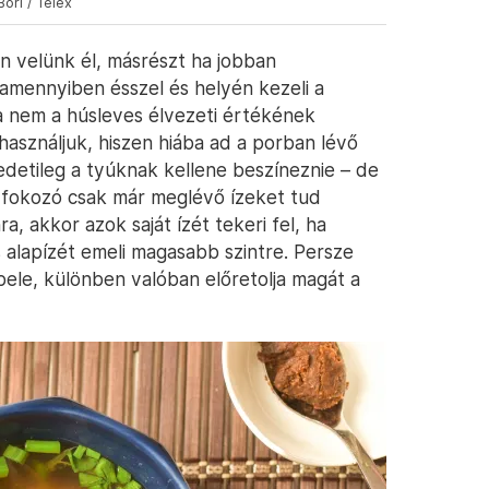
ori / Telex
en velünk él, másrészt ha jobban
 amennyiben ésszel és helyén kezeli a
ha nem a húsleves élvezeti értékének
használjuk, hiszen hiába ad a porban lévő
edetileg a tyúknak kellene beszíneznie – de
ízfokozó csak már meglévő ízeket tud
ra, akkor azok saját ízét tekeri fel, ha
 alapízét emeli magasabb szintre. Persze
ele, különben valóban előretolja magát a