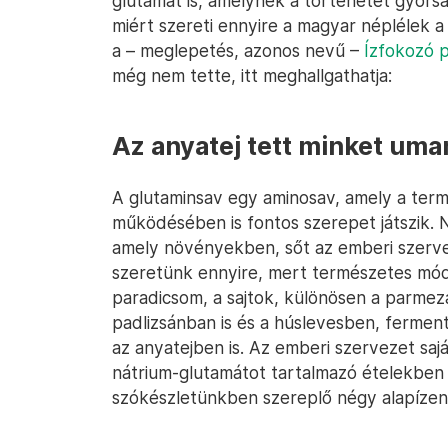
glutamát is, amelynek a történetét gyors
miért szereti ennyire a magyar néplélek 
a – meglepetés, azonos nevű –
Ízfokozó 
még nem tette, itt meghallgathatja:
Az anyatej tett minket um
A glutaminsav egy aminosav, amely a termé
működésében is fontos szerepet játszik. N
amely növényekben, sőt az emberi szervez
szeretünk ennyire, mert természetes módo
paradicsom, a sajtok, különösen a parmez
padlizsánban is és a húslevesben, fermen
az anyatejben is. Az emberi szervezet sajá
nátrium-glutamátot tartalmazó ételekben 
szókészletünkben szereplő négy alapízen 