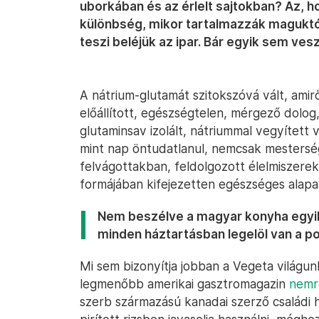
uborkában és az érlelt sajtokban? Az, 
különbség, mikor tartalmazzák maguktól
teszi beléjük az ipar. Bár egyik sem ves
A nátrium-glutamát szitokszóvá vált, amir
előállított, egészségtelen, mérgező dolog
glutaminsav izolált, nátriummal vegyített
mint nap öntudatlanul, nemcsak mestersé
felvágottakban, feldolgozott élelmiszer
formájában kifejezetten egészséges alapa
Nem beszélve a magyar konyha egyik
minden háztartásban legelöl van a po
Mi sem bizonyítja jobban a Vegeta világun
legmenőbb amerikai gasztromagazin
nemr
szerb származású kanadai szerző családi