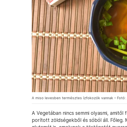
A miso levesben természtes ízfokozók vannak – Fotó: 
A Vegetában nincs semmi olyasmi, amitől fé
porított zöldségekből és sóból áll. Főle