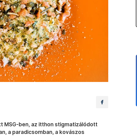
tt MSG-ben, az itthon stigmatizálódott
an, a paradicsomban, a kovászos