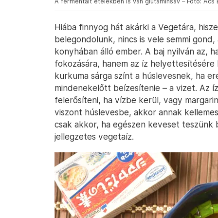
A fermentált ételekben is van glutaminsav – Fotó: Ács B
Hiába finnyog hát akárki a Vegetára, hisz
belegondolunk, nincs is vele semmi gond,
konyhában álló ember. A baj nyilván az, 
fokozására, hanem az íz helyettesítésére 
kurkuma sárga színt a húslevesnek, ha er
mindenekelőtt beízesítenie – a vizet. Az 
felerősíteni, ha vízbe kerül, vagy margarin
viszont húslevesbe, akkor annak kellemes
csak akkor, ha egészen keveset teszünk b
jellegzetes vegetaíz.