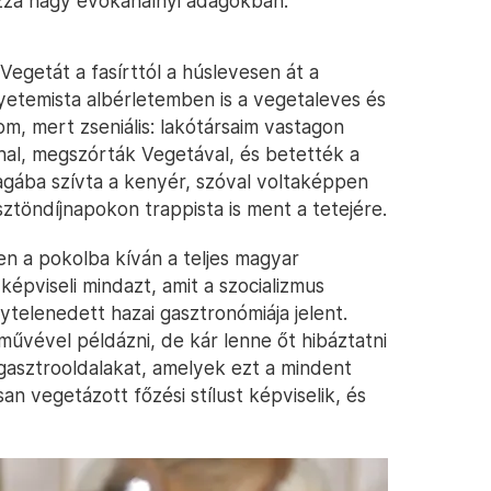
hozzá nagy evőkanálnyi adagokban.
getát a fasírttól a húslevesen át a
yetemista albérletemben is a vegetaleves és
om, mert zseniális: lakótársaim vastagon
al, megszórták Vegetával, és betették a
gába szívta a kenyér, szóval voltaképpen
sztöndíjnapokon trappista is ment a tetejére.
en a pokolba kíván a teljes magyar
épviseli mindazt, amit a szocializmus
telenedett hazai gasztronómiája jelent.
művével példázni, de kár lenne őt hibáztatni
n gasztrooldalakat, amelyek ezt a mindent
n vegetázott főzési stílust képviselik, és