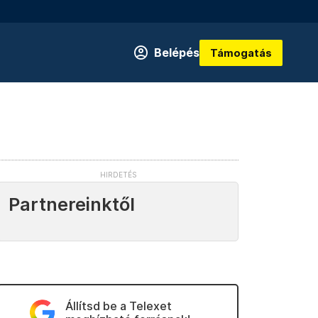
Belépés
Támogatás
Partnereinktől
Állítsd be a Telexet