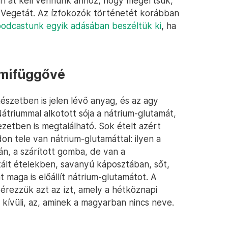
an át kell vennünk ahhoz, hogy megértsük,
a Vegetát. Az ízfokozók történetét korábban
podcastunk egyik adásában beszéltük ki
, ha
amifüggővé
szetben is jelen lévő anyag, és az agy
átriummal alkotott sója a nátrium-glutamát,
etben is megtalálható. Sok ételt azért
n tele van nátrium-glutamáttal: ilyen a
án, a szárított gomba, de van a
tált ételekben, savanyú káposztában, sőt,
t maga is előállít nátrium-glutamátot. A
érezzük azt az ízt, amely a hétköznapi
kívüli, az, aminek a magyarban nincs neve.