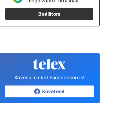
megbízható forrásnak!
Beállítom
Kövess minket Facebookon is!
Követem!