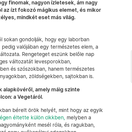
hogy finomak, nagyon ízletesek, ám nagy
 az ízt fokozó mágikus elemet, és mikor
zélyes, mindkét eset más világ.
ől sokan gondolják, hogy egy laborban
, pedig valójában egy természetes elem, a
 változata. Rengeteget eszünk belőle nap
ges változatát levesporokban,
ekben és szószokban, hanem természetes
nyagokban, zöldségekben, sajtokban is.
 alapkövéről, amely máig szinte
lcon: a Vegetáról.
kban bérelt örök helyét, mint hogy az egyik
égen éltette külön cikkben,
melyben a
 hagyományként mesél róla, és ragukban,