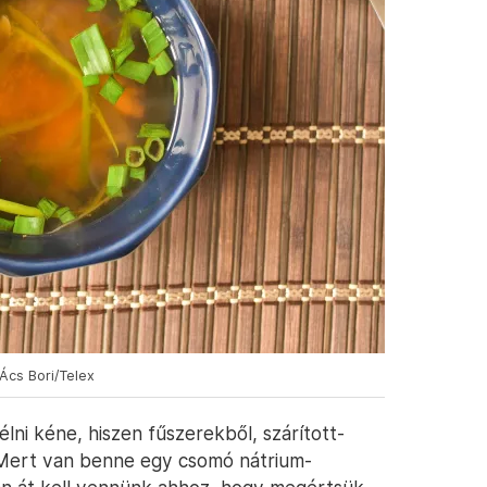
Ács Bori/Telex
lni kéne, hiszen fűszerekből, szárított-
g. Mert van benne egy csomó nátrium-