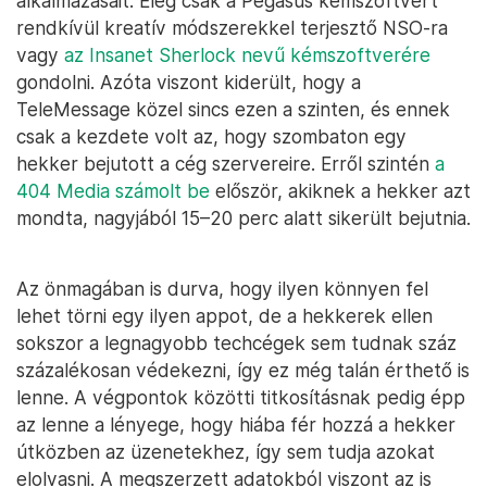
alkalmazásait. Elég csak a Pegasus kémszoftvert
rendkívül kreatív módszerekkel terjesztő NSO-ra
vagy
az Insanet Sherlock nevű kémszoftverére
gondolni. Azóta viszont kiderült, hogy a
TeleMessage közel sincs ezen a szinten, és ennek
csak a kezdete volt az, hogy szombaton egy
hekker bejutott a cég szervereire. Erről szintén
a
404 Media számolt be
először, akiknek a hekker azt
mondta, nagyjából 15–20 perc alatt sikerült bejutnia.
Az önmagában is durva, hogy ilyen könnyen fel
lehet törni egy ilyen appot, de a hekkerek ellen
sokszor a legnagyobb techcégek sem tudnak száz
százalékosan védekezni, így ez még talán érthető is
lenne. A végpontok közötti titkosításnak pedig épp
az lenne a lényege, hogy hiába fér hozzá a hekker
útközben az üzenetekhez, így sem tudja azokat
elolvasni. A megszerzett adatokból viszont az is