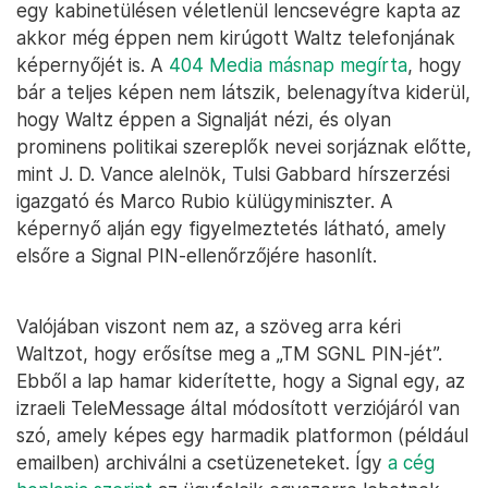
egy kabinetülésen véletlenül lencsevégre kapta az
akkor még éppen nem kirúgott Waltz telefonjának
képernyőjét is. A
404 Media másnap megírta
, hogy
bár a teljes képen nem látszik, belenagyítva kiderül,
hogy Waltz éppen a Signalját nézi, és olyan
prominens politikai szereplők nevei sorjáznak előtte,
mint J. D. Vance alelnök, Tulsi Gabbard hírszerzési
igazgató és Marco Rubio külügyminiszter. A
képernyő alján egy figyelmeztetés látható, amely
elsőre a Signal PIN-ellenőrzőjére hasonlít.
Valójában viszont nem az, a szöveg arra kéri
Waltzot, hogy erősítse meg a „TM SGNL PIN-jét”.
Ebből a lap hamar kiderítette, hogy a Signal egy, az
izraeli TeleMessage által módosított verziójáról van
szó, amely képes egy harmadik platformon (például
emailben) archiválni a csetüzeneteket. Így
a cég