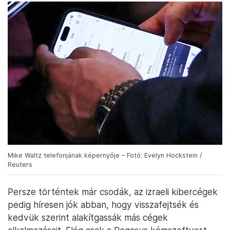
Mike Waltz telefonjának képernyője – Fotó: Evelyn Hockstein /
Reuters
Persze történtek már csodák, az izraeli kibercégek
pedig híresen jók abban, hogy visszafejtsék és
kedvük szerint alakítgassák más cégek