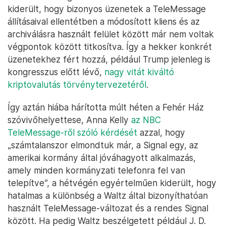
kiderült, hogy bizonyos üzenetek a TeleMessage
állításaival ellentétben a módosított kliens és az
archiválásra használt felület között már nem voltak
végpontok között titkosítva. Így a hekker konkrét
üzenetekhez fért hozzá, például Trump jelenleg is
kongresszus előtt lévő,
nagy vitát kiváltó
kriptovalutás törvénytervezetéről
.
Így aztán hiába hárította múlt héten a Fehér Ház
szóvivőhelyettese, Anna Kelly
az NBC
TeleMessage-ről szóló kérdését
azzal, hogy
„számtalanszor elmondtuk már, a Signal egy, az
amerikai kormány által jóváhagyott alkalmazás,
amely minden kormányzati telefonra fel van
telepítve”, a hétvégén egyértelműen kiderült, hogy
hatalmas a különbség a Waltz által bizonyíthatóan
használt TeleMessage-változat és a rendes Signal
között. Ha pedig Waltz beszélgetett például J. D.