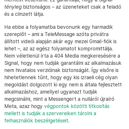
tényleg
biztonságos – az üzeneteket csak a feladó
és a címzett látja.
Ha ebbe a folyamatba bevonunk egy harmadik
szereplőt – ami a TeleMessage azóta privátra
állított videói alapján akár egy mezei Gmail-fiók is
lehet –, az az egész folyamatot kompromittálja.
Nem véletlenül írta a 404 Media megkeresésére a
Signal, hogy nem tudják garantálni az alkalmazásuk
nem hivatalos verzióinak biztonságát. Így elsőre is
hihetetlennek tűnt, hogy egy kis izraeli cég olyan
megoldást dolgozott ki egy nem is általa fejlesztett
alkalmazáshoz, amellyel ugyanazt tudják
megcsinálni, mint a Messengert a nulláról újraíró
Meta, azaz hogy
végpontok közötti titkosítás
mellett is tudják a szervereiken tárolni a
felhasználók beszélgetéseit
.