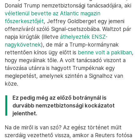
Donald Trump nemzetbiztonsági tanácsadójára, aki
véletlenül bevette az Atlantic magazin
főszerkesztőjét
, Jeffrey Goldberget egy jemeni
offenzíváról szóló Signal-csetszobába. Waltzot pár
napja kirúgták (illetve
áthelyezték ENSZ-
nagykövetnek
), de már a Trump-kormánynak
rettentően kínos ügy előtt is
benne volt a pakliban
,
hogy megválnak tőle. A volt tanácsadó viszont a
távozása utánra is hagyott Trumpéknak egy
meglepetést, amelynek szintén a Signalhoz van
köze.
Ez pedig még az előző botránynál is
durvább nemzetbiztonsági kockázatot
jelenthet.
Na de miről is van szó? Az egész történet múlt
szerdáig vezethető vissza, amikor a Reuters fotósa