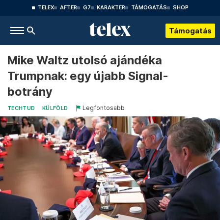
TELEX
AFTER
G7
KARAKTER
TÁMOGATÁS
SHOP
Támogatás
Mike Waltz utolsó ajándéka
Trumpnak: egy újabb Signal-
botrány
Legfontosabb
TECHTUD
KÜLFÖLD