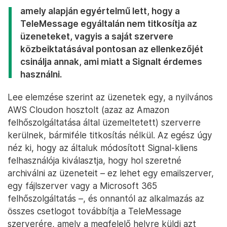
amely alapján egyértelmű lett, hogy a
TeleMessage egyáltalán nem titkosítja az
üzeneteket, vagyis a saját szervere
közbeiktatásával pontosan az ellenkezőjét
csinálja annak, ami miatt a Signalt érdemes
használni.
Lee elemzése szerint az üzenetek egy, a nyilvános
AWS Cloudon hosztolt (azaz az Amazon
felhőszolgáltatása által üzemeltetett) szerverre
kerülnek, bármiféle titkosítás nélkül. Az egész úgy
néz ki, hogy az általuk módosított Signal-kliens
felhasználója kiválasztja, hogy hol szeretné
archiválni az üzeneteit – ez lehet egy emailszerver,
egy fájlszerver vagy a Microsoft 365
felhőszolgáltatás –, és onnantól az alkalmazás az
összes csetlogot továbbítja a TeleMessage
szerverére, amely a megfelelő helyre küldi azt