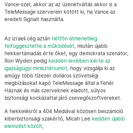
Vance-szel, akkor az az üzenetváltás akkor is a
TeleMessage szerverein kötött ki, ha Vance az
eredeti Signalt használta.
Az izraeli cég aztán
hétfőn átmenetileg
felfüggesztette a működését
, miután újabb
hekkertámadás érte őket, egy demokrata szenátor,
Ron Wyden pedig
kedden levélben kérte az
igazságügyi minisztériumot
, hogy vizsgálja ki az
amúgy több tízezer dolláros szövetségi
megbízásokat kapó TeleMessage által a Fehér
Háznak és más szerveknek eladott, súlyos
biztonsági kockázattal járó csevegőszoftvereket.
A hekkelésről a 404 Mediával közösen beszámoló
kiberbiztonsági szakértő, Micah Lee
kedden újabb
elemzést közölt
,