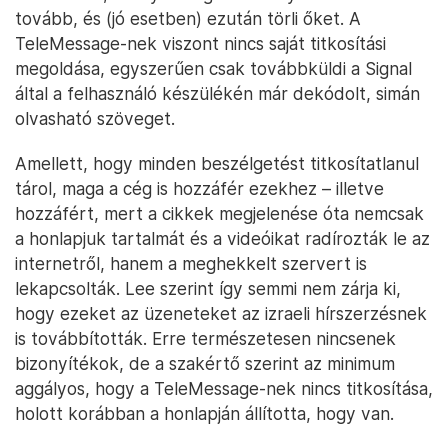
tovább, és (jó esetben) ezután törli őket. A
TeleMessage-nek viszont nincs saját titkosítási
megoldása, egyszerűen csak továbbküldi a Signal
által a felhasználó készülékén már dekódolt, simán
olvasható szöveget.
Amellett, hogy minden beszélgetést titkosítatlanul
tárol, maga a cég is hozzáfér ezekhez – illetve
hozzáfért, mert a cikkek megjelenése óta nemcsak
a honlapjuk tartalmát és a videóikat radírozták le az
internetről, hanem a meghekkelt szervert is
lekapcsolták. Lee szerint így semmi nem zárja ki,
hogy ezeket az üzeneteket az izraeli hírszerzésnek
is továbbították. Erre természetesen nincsenek
bizonyítékok, de a szakértő szerint az minimum
aggályos, hogy a TeleMessage-nek nincs titkosítása,
holott korábban a honlapján állította, hogy van.