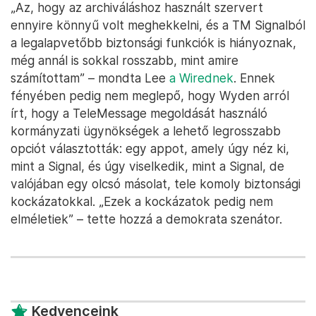
„Az, hogy az archiváláshoz használt szervert
ennyire könnyű volt meghekkelni, és a TM Signalból
a legalapvetőbb biztonsági funkciók is hiányoznak,
még annál is sokkal rosszabb, mint amire
számítottam” – mondta Lee
a Wirednek
. Ennek
fényében pedig nem meglepő, hogy Wyden arról
írt, hogy a TeleMessage megoldását használó
kormányzati ügynökségek a lehető legrosszabb
opciót választották: egy appot, amely úgy néz ki,
mint a Signal, és úgy viselkedik, mint a Signal, de
valójában egy olcsó másolat, tele komoly biztonsági
kockázatokkal. „Ezek a kockázatok pedig nem
elméletiek” – tette hozzá a demokrata szenátor.
Kedvenceink