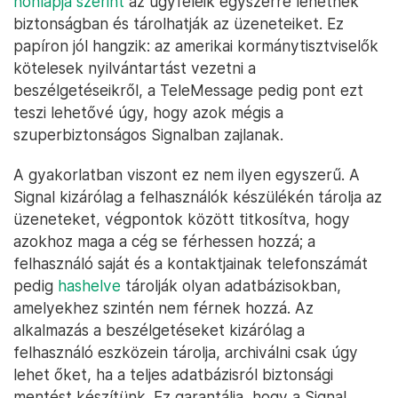
honlapja szerint
az ügyfeleik egyszerre lehetnek
biztonságban és tárolhatják az üzeneteiket. Ez
papíron jól hangzik: az amerikai kormánytisztviselők
kötelesek nyilvántartást vezetni a
beszélgetéseikről, a TeleMessage pedig pont ezt
teszi lehetővé úgy, hogy azok mégis a
szuperbiztonságos Signalban zajlanak.
A gyakorlatban viszont ez nem ilyen egyszerű. A
Signal kizárólag a felhasználók készülékén tárolja az
üzeneteket, végpontok között titkosítva, hogy
azokhoz maga a cég se férhessen hozzá; a
felhasználó saját és a kontaktjainak telefonszámát
pedig
hashelve
tárolják olyan adatbázisokban,
amelyekhez szintén nem férnek hozzá. Az
alkalmazás a beszélgetéseket kizárólag a
felhasználó eszközein tárolja, archiválni csak úgy
lehet őket, ha a teljes adatbázisról biztonsági
mentést készítünk. Ez garantálja, hogy a Signal