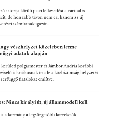
ró sztorija körüli piaci lelkesedést a vártnál is
ficit, de hosszabb távon nem ez, hanem az új
etései számítanak igazán.
hogy vészhelyzet közelében lenne
nügyi adatok alapján
. kerületi polgármester és Jámbor András korábbi
viselő is kritikusnak írta le a közbiztonság helyzetét
szerfüggő fiatalokat említve.
: Nincs királyi út, új állammodell kell
tt a kormány a legsürgetőbb korrekciók