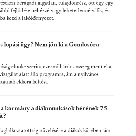
réseken beragadt ingatlan, tulajdonrész, ott egy-egy
ábbi fejlődése nehézzé vagy lehetetlenné válik, és
álba kezd a lakókörnyezet.
s lopási ügy? Nem jön ki a Gondosóra-
óság elnöke szerint ezermilliárdos összeg ment el a
s vizsgálat alatt álló programra, ám a nyilvános
atnak ekkora költést.
ki a kormány a diákmunkások bérének 75–
át?
foglalkoztatottság növelésére a diákok körében, ám