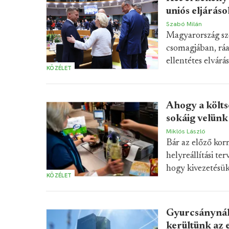
uniós eljáráso
Szabó Milán
Magyarország sze
csomagjában, rá
ellentétes elvár
KÖZÉLET
Ahogy a költs
sokáig velünk
Miklós László
Bár az előző kor
helyreállítási t
hogy kivezetésük
KÖZÉLET
Gyurcsánynál 
kerültünk az 