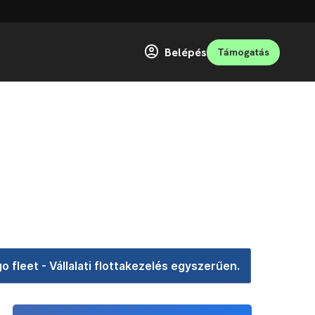
Belépés
Támogatás
o fleet - Vállalati flottakezelés egyszerűen.