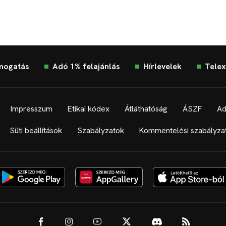
mogatás
Adó 1% felajánlás
Hírlevelek
Telex
Impresszum
Etikai kódex
Átláthatóság
ÁSZF
Ad
Süti beállítások
Szabályzatok
Kommentelési szabályza