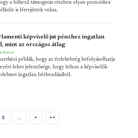
ogy a bőkezű támogatás részben olyan pozíciókra
küle is létrejöttek volna.
rlamenti képviselő jut pénzhez ingatlan
, mint az országos átlag
a Bence
etközi példák, hogy az érdekeltség befolyásolhatja
ezért lehet jelentősége, hogy itthon a képviselők
vedelmet ingatlan bérbeadásából.
3
...
►
►►