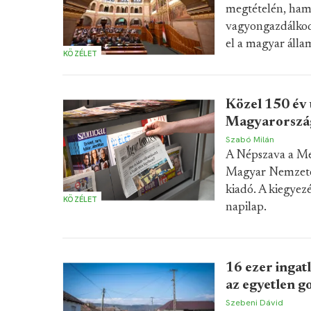
megtételén, hama
vagyongazdálkodá
el a magyar álla
KÖZÉLET
Közel 150 év 
Magyarorszá
Szabó Milán
A Népszava a Me
Magyar Nemzetet 
kiadó. A kiegyezé
KÖZÉLET
napilap.
16 ezer ingat
az egyetlen g
Szebeni Dávid