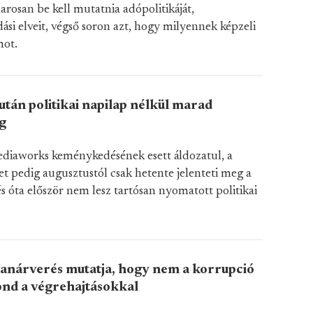
rosan be kell mutatnia adópolitikáját,
si elveit, végső soron azt, hogy milyennek képzeli
mot.
után politikai napilap nélkül marad
g
diaworks keménykedésének esett áldozatul, a
pedig augusztustól csak hetente jelenteti meg a
s óta először nem lesz tartósan nyomatott politikai
lanárverés mutatja, hogy nem a korrupció
ond a végrehajtásokkal