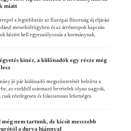
k miatt
repel a legtöbbször az Európai Bizottság új eljárási
adásul menekültügyben és az árrésstopok kapcsán
ások között kell egyensúlyoznia a kormánynak.
égvetés kinéz, a különadók egy része még
 lesz
mány jó pár különadó megszüntetését beleírta a
ervbe, az ezekből származó bevételek olyan nagyok,
 csak részlegesen és fokozatosan lehetséges.
még nem tartunk, de kicsit messzebb
eurótól a durva hiánnyal