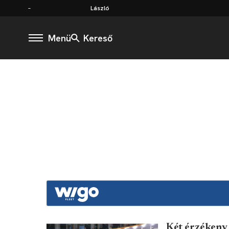
László
Menü
Kereső
Két érzékeny 