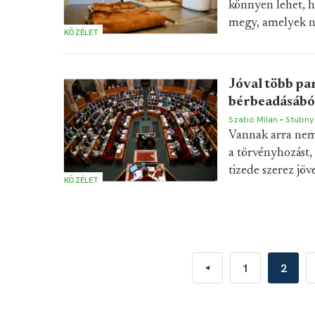
könnyen lehet, h
megy, amelyek nél
KÖZÉLET
Jóval több pa
bérbeadásából
Szabó Milán
–
Stubny
Vannak arra nemz
a törvényhozást, 
tizede szerez jö
KÖZÉLET
1
2
◄