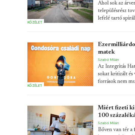
Ahol sok az árve
településrész tov
lefelé tartó spir
KÖZÉLET
Ezermilliárdo
matek
Szabó Milán
Az Integritás Hat
sokat kritizált é
források nem mut
KÖZÉLET
Miért fizeti 
100 százalék
Szabó Milán
Bőven van tér a 