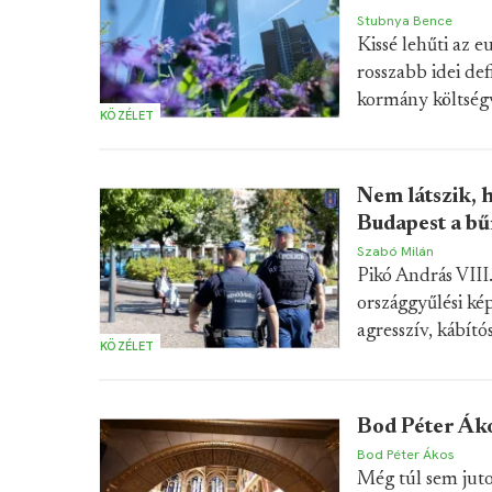
Stubnya Bence
Kissé lehűti az eu
rosszabb idei de
kormány költségv
KÖZÉLET
Nem látszik, 
Budapest a bű
Szabó Milán
Pikó András VIII
országgyűlési kép
agresszív, kábító
KÖZÉLET
Bod Péter Ákos
Bod Péter Ákos
Még túl sem juto