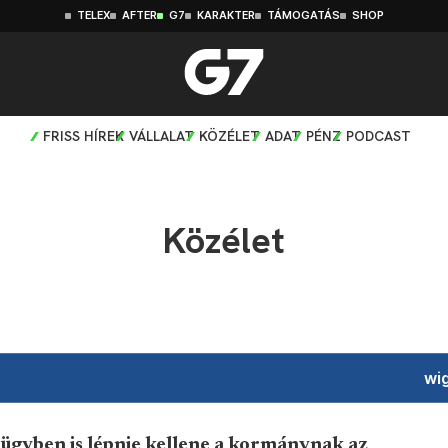
TELEX
AFTER
G7
KARAKTER
TÁMOGATÁS
SHOP
FRISS HÍREK
VÁLLALAT
KÖZÉLET
ADAT
PÉNZ
PODCAST
Közélet
wig
ügyben is lépnie kellene a kormánynak az