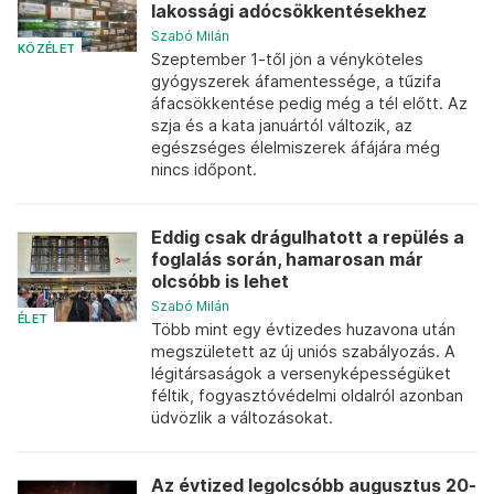
lakossági adócsökkentésekhez
Szabó Milán
KÖZÉLET
Szeptember 1-től jön a vényköteles
gyógyszerek áfamentessége, a tűzifa
áfacsökkentése pedig még a tél előtt. Az
szja és a kata januártól változik, az
egészséges élelmiszerek áfájára még
nincs időpont.
Eddig csak drágulhatott a repülés a
foglalás során, hamarosan már
olcsóbb is lehet
Szabó Milán
ÉLET
Több mint egy évtizedes huzavona után
megszületett az új uniós szabályozás. A
légitársaságok a versenyképességüket
féltik, fogyasztóvédelmi oldalról azonban
üdvözlik a változásokat.
Az évtized legolcsóbb augusztus 20-