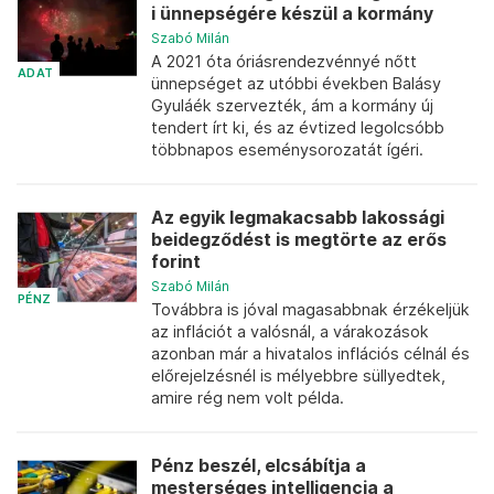
i ünnepségére készül a kormány
Szabó Milán
A 2021 óta óriásrendezvénnyé nőtt
ADAT
ünnepséget az utóbbi években Balásy
Gyuláék szervezték, ám a kormány új
tendert írt ki, és az évtized legolcsóbb
többnapos eseménysorozatát ígéri.
Az egyik legmakacsabb lakossági
beidegződést is megtörte az erős
forint
Szabó Milán
PÉNZ
Továbbra is jóval magasabbnak érzékeljük
az inflációt a valósnál, a várakozások
azonban már a hivatalos inflációs célnál és
előrejelzésnél is mélyebbre süllyedtek,
amire rég nem volt példa.
Pénz beszél, elcsábítja a
mesterséges intelligencia a