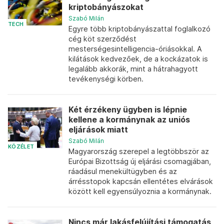
kriptobányászokat
Szabó Milán
TECH
Egyre több kriptobányászattal foglalkozó
cég köt szerződést
mesterségesintelligencia-óriásokkal. A
kilátások kedvezőek, de a kockázatok is
legalább akkorák, mint a hátrahagyott
tevékenységi körben.
Két érzékeny ügyben is lépnie
kellene a kormánynak az uniós
eljárások miatt
Szabó Milán
KÖZÉLET
Magyarország szerepel a legtöbbször az
Európai Bizottság új eljárási csomagjában,
ráadásul menekültügyben és az
árrésstopok kapcsán ellentétes elvárások
között kell egyensúlyoznia a kormánynak.
Nincs már lakásfelújítási támogatás,