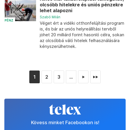
olcsóbb hitelekre és uniós pénzekre
lehet alapozni
Szabó Milán
PÉNZ
Véget ért a vidéki otthonfelújítási program
is, és bár az uniós helyreállítási tervből
jöhet 20 milliárd forint hasonló célra, sokan
az olcsóbbá váló hitelek felhasználására
kényszerülhetnek.
1
2
3
...
►
►►
Kövess minket Facebookon is!