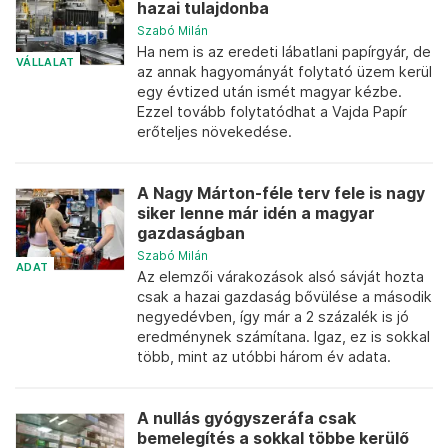
hazai tulajdonba
Szabó Milán
Ha nem is az eredeti lábatlani papírgyár, de
VÁLLALAT
az annak hagyományát folytató üzem kerül
egy évtized után ismét magyar kézbe.
Ezzel tovább folytatódhat a Vajda Papír
erőteljes növekedése.
A Nagy Márton-féle terv fele is nagy
siker lenne már idén a magyar
gazdaságban
Szabó Milán
ADAT
Az elemzői várakozások alsó sávját hozta
csak a hazai gazdaság bővülése a második
negyedévben, így már a 2 százalék is jó
eredménynek számítana. Igaz, ez is sokkal
több, mint az utóbbi három év adata.
A nullás gyógyszeráfa csak
bemelegítés a sokkal többe kerülő