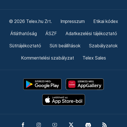
© 2026 Telex.hu Zrt.
Impresszum
Etikai kódex
Átláthatóság
ÁSZF
Adatkezelési tájékoztató
Sütitájékoztató
Süti beállítások
Szabályzatok
Kommentelési szabályzat
Telex Sales