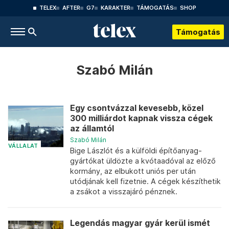
TELEX
AFTER
G7
KARAKTER
TÁMOGATÁS
SHOP
Támogatás
Szabó Milán
Egy csontvázzal kevesebb, közel
300 milliárdot kapnak vissza cégek
az államtól
Szabó Milán
VÁLLALAT
Bige Lászlót és a külföldi építőanyag-
gyártókat üldözte a kvótaadóval az előző
kormány, az elbukott uniós per után
utódjának kell fizetnie. A cégek készíthetik
a zsákot a visszajáró pénznek.
Legendás magyar gyár kerül ismét