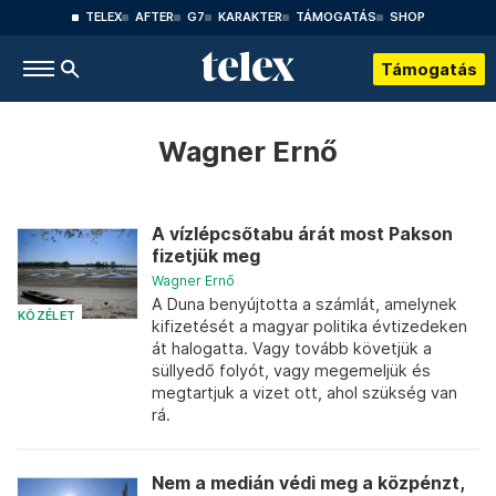
TELEX
AFTER
G7
KARAKTER
TÁMOGATÁS
SHOP
Támogatás
Wagner Ernő
A vízlépcsőtabu árát most Pakson
fizetjük meg
Wagner Ernő
A Duna benyújtotta a számlát, amelynek
KÖZÉLET
kifizetését a magyar politika évtizedeken
át halogatta. Vagy tovább követjük a
süllyedő folyót, vagy megemeljük és
megtartjuk a vizet ott, ahol szükség van
rá.
Nem a medián védi meg a közpénzt,