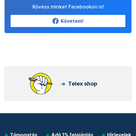
Kövess minket Facebookon is!
Követem!
Telex shop
Támogatás
Adó 1% felajánlás
Hírlevelek