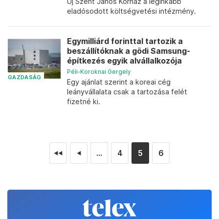
Új Szent János Kórház a leginkább
eladósodott költségvetési intézmény.
Egymilliárd forinttal tartozik a
beszállítóknak a gödi Samsung-
építkezés egyik alvállalkozója
Péli-Koroknai Gergely
GAZDASÁG
Egy ajánlat szerint a koreai cég
leányvállalata csak a tartozása felét
fizetné ki.
...
4
5
6
◄◄
◄