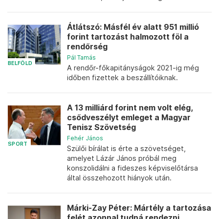
Átlátszó: Másfél év alatt 951 millió
forint tartozást halmozott föl a
rendőrség
Pál Tamás
BELFÖLD
A rendőr-főkapitányságok 2021-ig még
időben fizettek a beszállítóiknak.
A 13 milliárd forint nem volt elég,
csődveszélyt emleget a Magyar
Tenisz Szövetség
Fehér János
SPORT
Szülői bírálat is érte a szövetséget,
amelyet Lázár János próbál meg
konszolidálni a fideszes képviselőtársa
által összehozott hiányok után.
Márki-Zay Péter: Mártély a tartozása
felét azonnal tudná rendezni