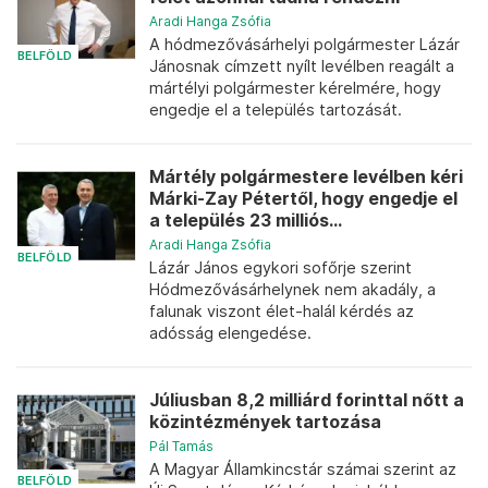
Aradi Hanga Zsófia
A hódmezővásárhelyi polgármester Lázár
BELFÖLD
Jánosnak címzett nyílt levélben reagált a
mártélyi polgármester kérelmére, hogy
engedje el a település tartozását.
Mártély polgármestere levélben kéri
Márki-Zay Pétertől, hogy engedje el
a település 23 milliós...
Aradi Hanga Zsófia
BELFÖLD
Lázár János egykori sofőrje szerint
Hódmezővásárhelynek nem akadály, a
falunak viszont élet-halál kérdés az
adósság elengedése.
Júliusban 8,2 milliárd forinttal nőtt a
közintézmények tartozása
Pál Tamás
A Magyar Államkincstár számai szerint az
BELFÖLD