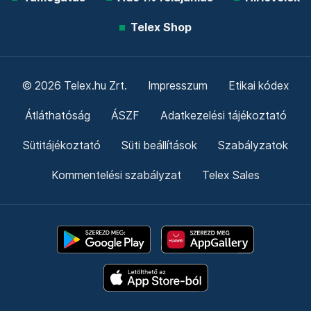
Telex Shop
© 2026 Telex.hu Zrt.
Impresszum
Etikai kódex
Átláthatóság
ÁSZF
Adatkezelési tájékoztató
Sütitájékoztató
Süti beállítások
Szabályzatok
Kommentelési szabályzat
Telex Sales