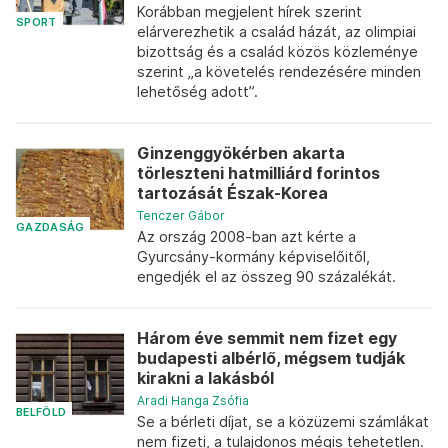
Korábban megjelent hírek szerint
SPORT
elárverezhetik a család házát, az olimpiai
bizottság és a család közös közleménye
szerint „a követelés rendezésére minden
lehetőség adott”.
Ginzenggyökérben akarta
törleszteni hatmilliárd forintos
tartozását Észak-Korea
Tenczer Gábor
GAZDASÁG
Az ország 2008-ban azt kérte a
Gyurcsány-kormány képviselőitől,
engedjék el az összeg 90 százalékát.
Három éve semmit nem fizet egy
budapesti albérlő, mégsem tudják
kirakni a lakásból
Aradi Hanga Zsófia
BELFÖLD
Se a bérleti díjat, se a közüzemi számlákat
nem fizeti, a tulajdonos mégis tehetetlen.