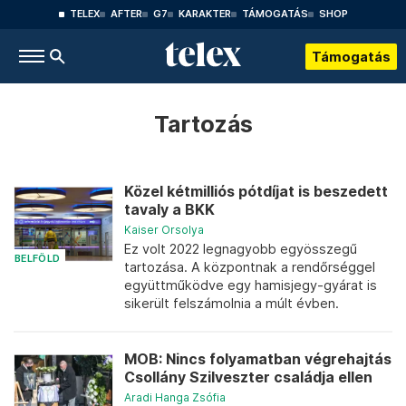
TELEX
AFTER
G7
KARAKTER
TÁMOGATÁS
SHOP
Támogatás
Tartozás
Közel kétmilliós pótdíjat is beszedett
tavaly a BKK
Kaiser Orsolya
Ez volt 2022 legnagyobb egyösszegű
BELFÖLD
tartozása. A központnak a rendőrséggel
együttműködve egy hamisjegy-gyárat is
sikerült felszámolnia a múlt évben.
MOB: Nincs folyamatban végrehajtás
Csollány Szilveszter családja ellen
Aradi Hanga Zsófia