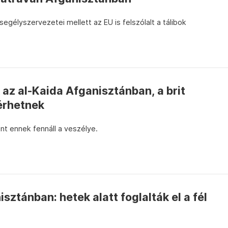
egélyszervezetei mellett az EU is felszólalt a tálibok
 az al-Kaida Afganisztánban, a brit
érhetnek
int ennek fennáll a veszélye.
ztánban: hetek alatt foglalták el a fél