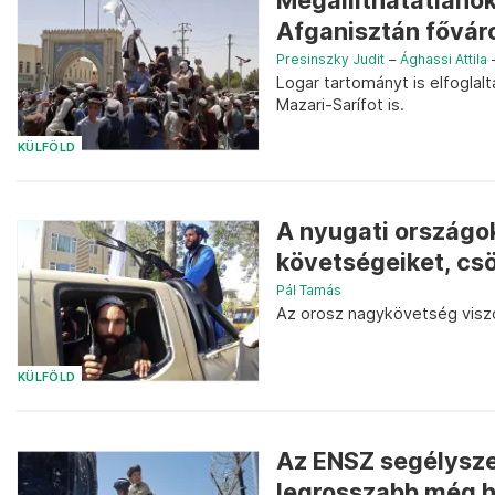
Megállíthatatlanok
Afganisztán fővár
Presinszky Judit
–
Ághassi Attila
Logar tartományt is elfoglal
Mazari-Sarífot is.
KÜLFÖLD
A nyugati országok
követségeiket, csö
Pál Tamás
Az orosz nagykövetség visz
KÜLFÖLD
Az ENSZ segélyszer
legrosszabb még 