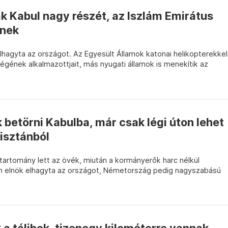
ták Kabul nagy részét, az Iszlám Emirátus
lnek
lhagyta az országot. Az Egyesült Államok katonai helikopterekkel
gének alkalmazottjait, más nyugati államok is menekítik az
k betörni Kabulba, már csak légi úton lehet
isztánból
tartomány lett az övék, miután a kormányerők harc nélkül
 elnök elhagyta az országot, Németország pedig nagyszabású