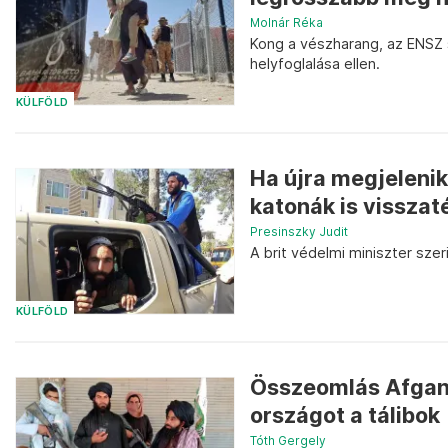
Molnár Réka
Kong a vészharang, az ENSZ s
helyfoglalása ellen.
KÜLFÖLD
Ha újra megjelenik
katonák is visszat
Presinszky Judit
A brit védelmi miniszter szer
KÜLFÖLD
Összeomlás Afganis
országot a tálibok
Tóth Gergely