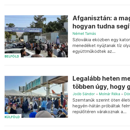
Afganisztán: a ma
hogyan tudna segít
Német Tamás
Szlovákia eközben egy katona
menedéket nyújtanak tíz olya
együttműködtek az...
BELFÖLD
Legalább heten meg
többen úgy, hogy g
Joób Sándor
–
Molnár Réka
–
Döm
Szemtanúk szerint öten éle
hegyén-hátán próbáltak felmá
repülőtéren várakoznak a...
KÜLFÖLD