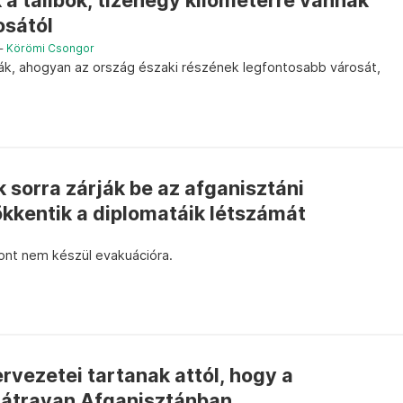
 a tálibok, tizenegy kilométerre vannak
osától
–
Körömi Csongor
ták, ahogyan az ország északi részének legfontosabb városát,
 sorra zárják be az afganisztáni
kkentik a diplomatáik létszámát
ont nem készül evakuációra.
vezetei tartanak attól, hogy a
hátravan Afganisztánban