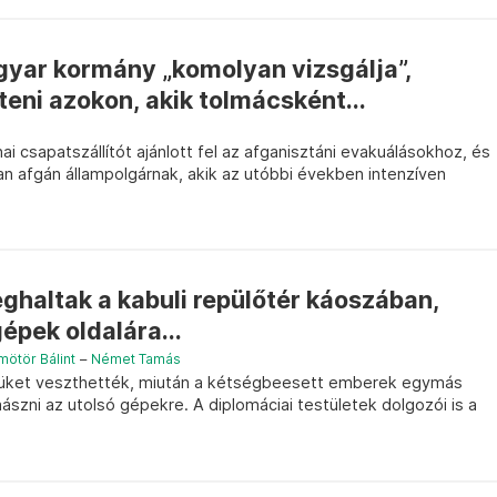
gyar kormány „komolyan vizsgálja”,
eni azokon, akik tolmácsként...
i csapatszállítót ajánlott fel az afganisztáni evakuálásokhoz, és
n afgán állampolgárnak, akik az utóbbi években intenzíven
haltak a kabuli repülőtér káoszában,
épek oldalára...
ötör Bálint
–
Német Tamás
tüket veszthették, miután a kétségbeesett emberek egymás
szni az utolsó gépekre. A diplomáciai testületek dolgozói is a