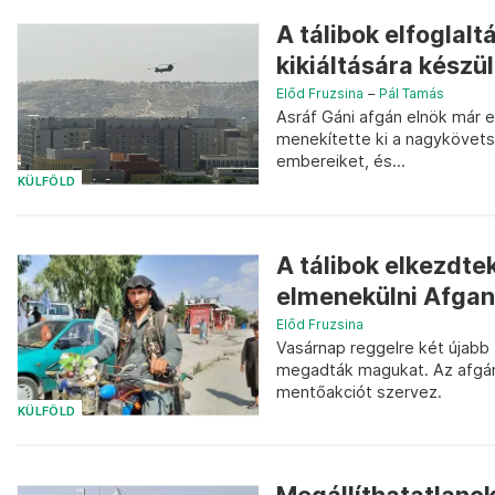
A tálibok elfoglal
kikiáltására készü
Előd Fruzsina
–
Pál Tamás
Asráf Gáni afgán elnök már e
menekítette ki a nagykövetsé
embereiket, és...
KÜLFÖLD
A tálibok elkezdte
elmenekülni Afgan
Előd Fruzsina
Vasárnap reggelre két újabb 
megadták magukat. Az afgán
mentőakciót szervez.
KÜLFÖLD