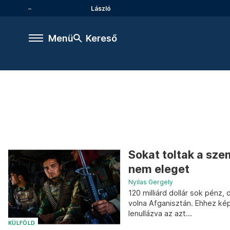
László
Menü
Kereső
Sokat toltak a sz
nem eleget
Nyilas Gergely
120 milliárd dollár sok pénz
volna Afganisztán. Ehhez kép
lenullázva az azt...
KÜLFÖLD