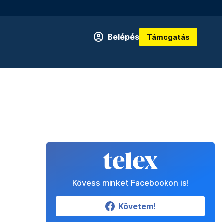
Belépés
Támogatás
Kövess minket Facebookon is!
Követem!