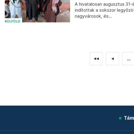
A hivatalosan augusztus 31-é
indítottak a sokszor legyőzö
nagyvárosok, és...
KÜLFÖLD
...
◄◄
◄
Tám