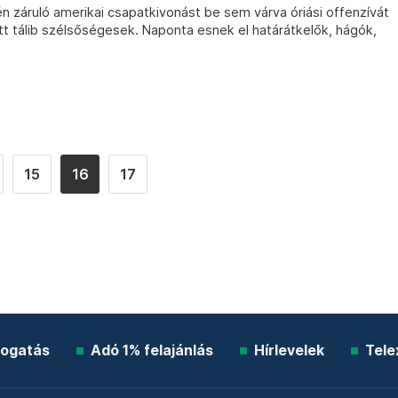
n záruló amerikai csapatkivonást be sem várva óriási offenzívát
tt tálib szélsőségesek. Naponta esnek el határátkelők, hágók,
15
16
17
ogatás
Adó 1% felajánlás
Hírlevelek
Tele