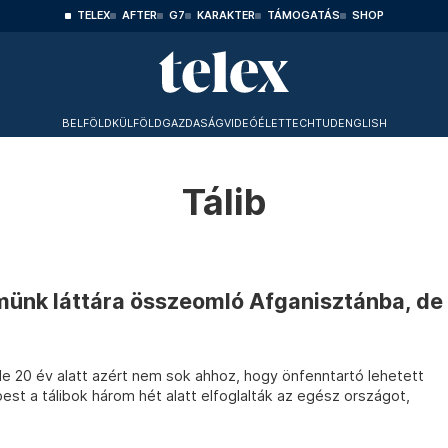
TELEX
AFTER
G7
KARAKTER
TÁMOGATÁS
SHOP
BELFÖLD
KÜLFÖLD
GAZDASÁG
VIDEÓ
ÉLET
TECHTUD
ENGLISH
Tálib
emünk láttára összeomló Afganisztánba, de
, de 20 év alatt azért nem sok ahhoz, hogy önfenntartó lehetett
est a tálibok három hét alatt elfoglalták az egész országot,