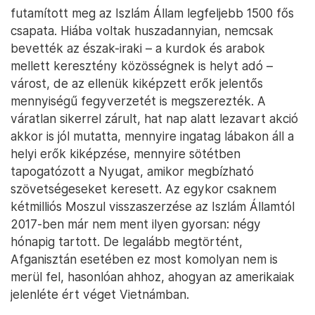
futamított meg az Iszlám Állam legfeljebb 1500 fős
csapata. Hiába voltak huszadannyian, nemcsak
bevették az észak-iraki – a kurdok és arabok
mellett keresztény közösségnek is helyt adó –
várost, de az ellenük kiképzett erők jelentős
mennyiségű fegyverzetét is megszerezték. A
váratlan sikerrel zárult, hat nap alatt lezavart akció
akkor is jól mutatta, mennyire ingatag lábakon áll a
helyi erők kiképzése, mennyire sötétben
tapogatózott a Nyugat, amikor megbízható
szövetségeseket keresett. Az egykor csaknem
kétmilliós Moszul visszaszerzése az Iszlám Államtól
2017-ben már nem ment ilyen gyorsan: négy
hónapig tartott. De legalább megtörtént,
Afganisztán esetében ez most komolyan nem is
merül fel, hasonlóan ahhoz, ahogyan az amerikaiak
jelenléte ért véget Vietnámban.