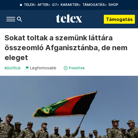
TELEX
AFTER
G7
KARAKTER
TÁMOGATÁS
SHOP
Támogatás
Sokat toltak a szemünk láttára
összeomló Afganisztánba, de nem
eleget
Legfontosabb
frissítve
KÜLFÖLD