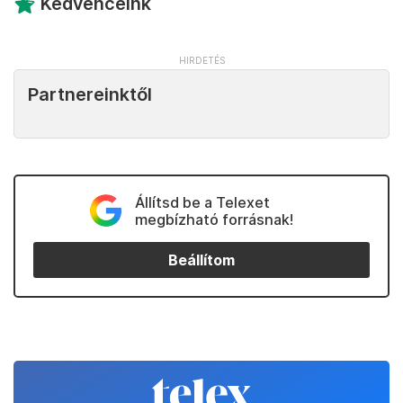
Kedvenceink
Partnereinktől
Állítsd be a Telexet
megbízható forrásnak!
Beállítom