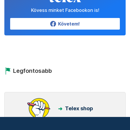
Kövess minket Facebookon is!
Követem!
Legfontosabb
Telex shop