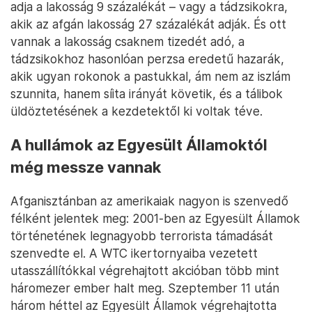
adja a lakosság 9 százalékát – vagy a tádzsikokra,
akik az afgán lakosság 27 százalékát adják. És ott
vannak a lakosság csaknem tizedét adó, a
tádzsikokhoz hasonlóan perzsa eredetű hazarák,
akik ugyan rokonok a pastukkal, ám nem az iszlám
szunnita, hanem síita irányát követik, és a tálibok
üldöztetésének a kezdetektől ki voltak téve.
A hullámok az Egyesült Államoktól
még messze vannak
Afganisztánban az amerikaiak nagyon is szenvedő
félként jelentek meg: 2001-ben az Egyesült Államok
történetének legnagyobb terrorista támadását
szenvedte el. A WTC ikertornyaiba vezetett
utasszállítókkal végrehajtott akcióban több mint
háromezer ember halt meg. Szeptember 11 után
három héttel az Egyesült Államok végrehajtotta