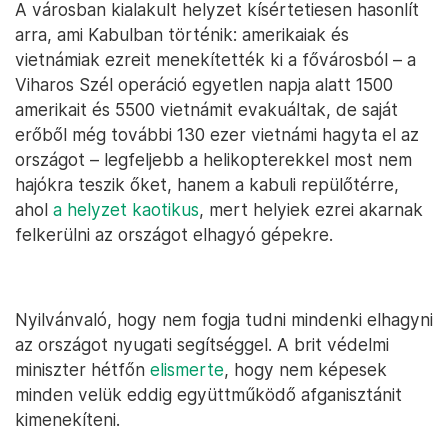
A városban kialakult helyzet kísértetiesen hasonlít
arra, ami Kabulban történik: amerikaiak és
vietnámiak ezreit menekítették ki a fővárosból – a
Viharos Szél operáció egyetlen napja alatt 1500
amerikait és 5500 vietnámit evakuáltak, de saját
erőből még további 130 ezer vietnámi hagyta el az
országot – legfeljebb a helikopterekkel most nem
hajókra teszik őket, hanem a kabuli repülőtérre,
ahol
a helyzet kaotikus
, mert helyiek ezrei akarnak
felkerülni az országot elhagyó gépekre.
Nyilvánvaló, hogy nem fogja tudni mindenki elhagyni
az országot nyugati segítséggel. A brit védelmi
miniszter hétfőn
elismerte
, hogy nem képesek
minden velük eddig együttműködő afganisztánit
kimenekíteni.