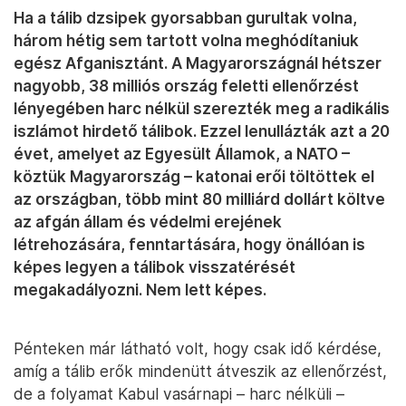
Ha a tálib dzsipek gyorsabban gurultak volna,
három hétig sem tartott volna meghódítaniuk
egész Afganisztánt. A Magyarországnál hétszer
nagyobb, 38 milliós ország feletti ellenőrzést
lényegében harc nélkül szerezték meg a radikális
iszlámot hirdető tálibok. Ezzel lenullázták azt a 20
évet, amelyet az Egyesült Államok, a NATO –
köztük Magyarország – katonai erői töltöttek el
az országban, több mint 80 milliárd dollárt költve
az afgán állam és védelmi erejének
létrehozására, fenntartására, hogy önállóan is
képes legyen a tálibok visszatérését
megakadályozni. Nem lett képes.
Pénteken már látható volt, hogy csak idő kérdése,
amíg a tálib erők mindenütt átveszik az ellenőrzést,
de a folyamat Kabul vasárnapi – harc nélküli –