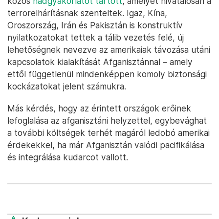
közös
hadgyakorlatot tartott
, amelyet hivatalosan a
terrorelhárításnak szenteltek. Igaz, Kína,
Oroszország, Irán és Pakisztán is konstruktív
nyilatkozatokat tettek a tálib vezetés felé, új
lehetőségnek nevezve az amerikaiak távozása utáni
kapcsolatok kialakítását Afganisztánnal – amely
ettől függetlenül mindenképpen komoly biztonsági
kockázatokat jelent számukra.
Más kérdés, hogy az érintett országok erőinek
lefoglalása az afganisztáni helyzettel, egybevághat
a további költségek terhét magáról ledobó amerikai
érdekekkel, ha már Afganisztán valódi pacifikálása
és integrálása kudarcot vallott.