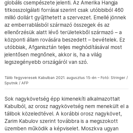
globális csempészete jelenti. Az Amerika Hangja
titkosszolgálati forrásai szerint csak utóbbiból 460
millió dollárt gyűjthetett a szervezet. Emellé jönnek
az emberrablásból származó összegek és az
ellenőrzésük alatt lévő területekből származó – a
központi állam rovására beszedett – bevételek. Ez
utóbbiak, Afganisztán teljes meghódításával most
jelentősen megnőnek, akkor is, ha a világ
legszegényebb országáról van szó.
Tálib fegyveresek Kabulban 2021. augusztus 15-én – Fotó: Stringer /
Sputnik / AFP
Sok nagykövetség épp kimenekíti alkalmazottait
Kabulból, az orosz nagykövetség nem menekült el a
tálibok közeledtével. A korábbi orosz nagykövet,
Zarim Kabulov szerint továbbra is a megszokott
üzemben működik a képviselet. Moszkva ugyan