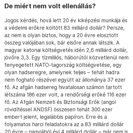
De miért nem volt ellenállás?
Jogos kérdés, hová lett 20 év kiképzési munkája és
a védelmi erőkre költött 83 milliárd dollár? Persze,
az nem is olyan biztos, hogy a 20 évre elosztott
összeg valójában sok, bár elsőre annak látszik. A
magyar katonai költségvetés idén 2,6 milliárd dollár,
jövőre 3,3. Egy tízmilliós, háborútól közvetlenül nem
fenyegetett NATO-tagország költségvetése, egy
olyan hadseregre, amelynek teljes – tehát hadra
nem fogható részével együtt az állománya 37 ezer
fő. Az afgán hadsereg hivatalosan számon tartott
létszáma 186 ezer volt, a rendőrségi erőké 116 ezer
fő. Az Afgán Nemzeti és Biztonsági Erők (angol
rövidítéssel ANDSF) összesen tehát 300 ezer
embert jelent, legalábbis papíron. Erre és a
folyamatos harci feladatokra az a 83 milliárd dollár
20 évre – nagyjából évi 4 milliárd dollár – már nem is