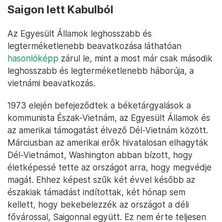
Saigon lett Kabulból
Az Egyesült Államok leghosszabb és
legterméketlenebb beavatkozása láthatóan
hasonlóképp
zárul le, mint a most már csak második
leghosszabb és legterméketlenebb háborúja, a
vietnámi beavatkozás.
1973 elején befejeződtek a béketárgyalások a
kommunista Észak-Vietnám, az Egyesült Államok és
az amerikai támogatást élvező Dél-Vietnám között.
Márciusban az amerikai erők hivatalosan elhagyták
Dél-Vietnámot, Washington abban bízott, hogy
életképessé tette az országot arra, hogy megvédje
magát. Ehhez képest szűk két évvel később az
északiak támadást indítottak, két hónap sem
kellett, hogy bekebelezzék az országot a déli
fővárossal, Saigonnal együtt. Ez nem érte teljesen