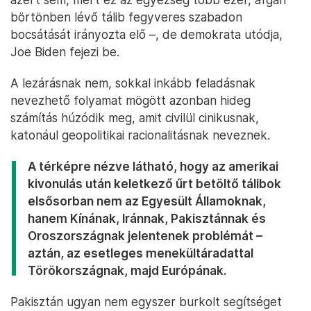
börtönben lévő tálib fegyveres szabadon
bocsátását irányozta elő –, de demokrata utódja,
Joe Biden fejezi be.
A lezárásnak nem, sokkal inkább feladásnak
nevezhető folyamat mögött azonban hideg
számítás húzódik meg, amit civilül cinikusnak,
katonául geopolitikai racionalitásnak neveznek.
A térképre nézve látható, hogy az amerikai
kivonulás után keletkező űrt betöltő tálibok
elsősorban nem az Egyesült Államoknak,
hanem Kínának, Iránnak, Pakisztánnak és
Oroszországnak jelentenek problémát –
aztán, az esetleges menekültáradattal
Törökországnak, majd Európának.
Pakisztán ugyan nem egyszer burkolt segítséget