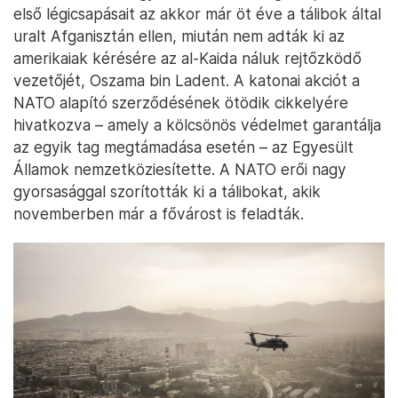
első légicsapásait az akkor már öt éve a tálibok által
uralt Afganisztán ellen, miután nem adták ki az
amerikaiak kérésére az al-Kaida náluk rejtőzködő
vezetőjét, Oszama bin Ladent. A katonai akciót a
NATO alapító szerződésének ötödik cikkelyére
hivatkozva – amely a kölcsönös védelmet garantálja
az egyik tag megtámadása esetén – az Egyesült
Államok nemzetköziesítette. A NATO erői nagy
gyorsasággal szorították ki a tálibokat, akik
novemberben már a fővárost is feladták.