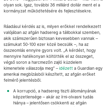
olyan sok. Igaz, további 36 milliárd dollár ment el a
kormányzat működtetésére és fejlesztésekre.
Ráadásul kérdés az is, milyen erőkkel rendelkezett
valójában az afgán hadsereg a tálibokkal szemben,
akik számszerűen biztosan kevesebben vannak –
számukat 50-100 ezer közé becsülik –, ha az
összeomlás ennyire gyors volt. „A kérdést, hogy
mennyire hatékonyan költötték el az összeget,
végső soron a harcmezőn zajló küzdelem
kimenetele válaszolja meg” –
idézett
a Guardian egy
amerikai megbízásból készített, az afgán erőket
felmérő jelentésből.
A korrupció, a hadsereg tiszti állományának
képzetlensége – akár az írni-olvasni tudás
hiánya – jelentősen csökkenti az afgán