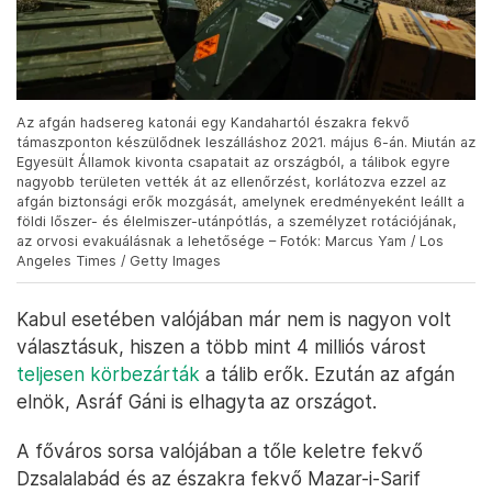
Az afgán hadsereg katonái egy Kandahartól északra fekvő
támaszponton készülődnek leszálláshoz 2021. május 6-án. Miután az
Egyesült Államok kivonta csapatait az országból, a tálibok egyre
nagyobb területen vették át az ellenőrzést, korlátozva ezzel az
afgán biztonsági erők mozgását, amelynek eredményeként leállt a
földi lőszer- és élelmiszer-utánpótlás, a személyzet rotációjának,
az orvosi evakuálásnak a lehetősége – Fotók: Marcus Yam / Los
Angeles Times / Getty Images
Kabul esetében valójában már nem is nagyon volt
választásuk, hiszen a több mint 4 milliós várost
teljesen körbezárták
a tálib erők. Ezután az afgán
elnök, Asráf Gáni is elhagyta az országot.
A főváros sorsa valójában a tőle keletre fekvő
Dzsalalabád és az északra fekvő Mazar-i-Sarif