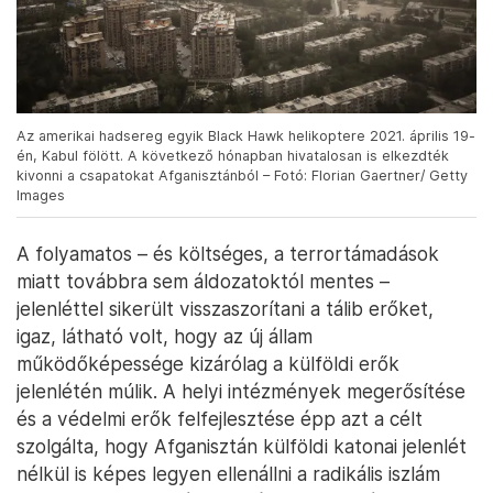
Az amerikai hadsereg egyik Black Hawk helikoptere 2021. április 19-
én, Kabul fölött. A következő hónapban hivatalosan is elkezdték
kivonni a csapatokat Afganisztánból – Fotó: Florian Gaertner/ Getty
Images
A folyamatos – és költséges, a terrortámadások
miatt továbbra sem áldozatoktól mentes –
jelenléttel sikerült visszaszorítani a tálib erőket,
igaz, látható volt, hogy az új állam
működőképessége kizárólag a külföldi erők
jelenlétén múlik. A helyi intézmények megerősítése
és a védelmi erők felfejlesztése épp azt a célt
szolgálta, hogy Afganisztán külföldi katonai jelenlét
nélkül is képes legyen ellenállni a radikális iszlám