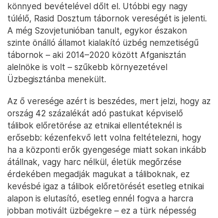
könnyed bevételével dőlt el. Utóbbi egy nagy
túlélő, Rasid Dosztum tábornok vereségét is jelenti.
A még Szovjetunióban tanult, egykor északon
szinte önálló államot kialakító üzbég nemzetiségű
tábornok – aki 2014–2020 között Afganisztán
alelnöke is volt – szűkebb környezetével
Üzbegisztánba menekült.
Az ő veresége azért is beszédes, mert jelzi, hogy az
ország 42 százalékát adó pastukat képviselő
tálibok előretörése az etnikai ellentéteknél is
erősebb: kézenfekvő lett volna feltételezni, hogy
ha a központi erők gyengesége miatt sokan inkább
átállnak, vagy harc nélkül, életük megőrzése
érdekében megadják magukat a táliboknak, ez
kevésbé igaz a tálibok előretörését esetleg etnikai
alapon is elutasító, esetleg ennél fogva a harcra
jobban motivált üzbégekre – ez a türk népesség