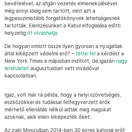
bevételével, az afgán vezetés elmenekülésével
még annyi ideig sem tartott, mint azt a
legpesszimistább forgatókönyvek lehetségesnek
tartották. Elemzésünket a Kabul elfoglalása előtti
helyzetig
itt olvashatja.
De hogyan omlott össze ilyen gyorsan a nyugatiak
által kiképzett védelmi erő? –
tette fel
a kérdést a
New York Times a májusban indított, de igazán
nagy
lendületet
augusztusban vett invázióval
kapcsolatban.
Igaz, volt már rá példa, hogy a helyi szövetséges,
eszközökkel és tudással felfegyverzett erők
mérhető ellenállás nélkül adták meg magukat
azoknak, akik ellen kiképezték őket:
Az iraki Moszulban 2014-ben 30 ezres katonai erőt