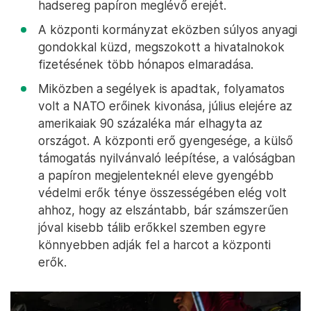
hadsereg papíron meglévő erejét.
A központi kormányzat eközben súlyos anyagi
gondokkal küzd, megszokott a hivatalnokok
fizetésének több hónapos elmaradása.
Miközben a segélyek is apadtak, folyamatos
volt a NATO erőinek kivonása, július elejére az
amerikaiak 90 százaléka már elhagyta az
országot. A központi erő gyengesége, a külső
támogatás nyilvánvaló leépítése, a valóságban
a papíron megjelenteknél eleve gyengébb
védelmi erők ténye összességében elég volt
ahhoz, hogy az elszántabb, bár számszerűen
jóval kisebb tálib erőkkel szemben egyre
könnyebben adják fel a harcot a központi
erők.