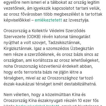
egyelőre nem ismeri el a tálibokat az ország legitim
vezetőinek, ám igyekszik kapcsolatot tartani velük,
az orosz fővárosban több megbeszélést is tartottak
képviselőikkel –
emlékeztetett
az Izvesztyija.
Oroszország a Kollektív Védelmi Szerződés
Szervezete (ODKB) révén katonai támogatást
nyújthat a volt szovjet, Tadzsikisztánnak,
Kirgizisztánnak. Igaz a szomszédos Üzbegisztán
nem része a szerződésnek, és orosz bázis sincs az
országban, ami korlátozza az orosz lehetőségeket,
noha Oroszország közvetlenül érdekelt abban,
hogy erős terrorista bázis ne jöjjön létre a
térségben, mivel az az Oroszországhoz tartozó
észak-kaukázusi térséget ismét destabilizálhatná.
Nem véletlen, hogy a közelmúltban Kína és
Oroszország Kína északnyugati részén 10 ezer fős