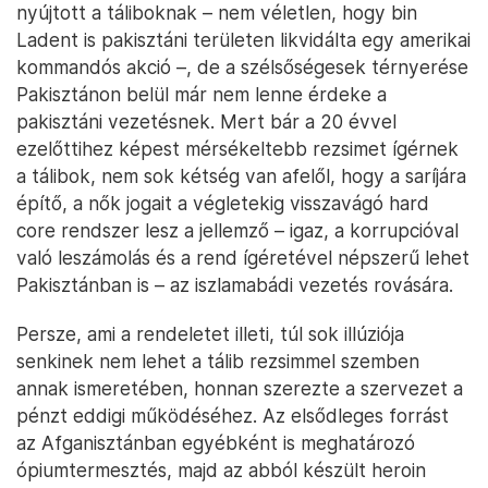
nyújtott a táliboknak – nem véletlen, hogy bin
Ladent is pakisztáni területen likvidálta egy amerikai
kommandós akció –, de a szélsőségesek térnyerése
Pakisztánon belül már nem lenne érdeke a
pakisztáni vezetésnek. Mert bár a 20 évvel
ezelőttihez képest mérsékeltebb rezsimet ígérnek
a tálibok, nem sok kétség van afelől, hogy a saríjára
építő, a nők jogait a végletekig visszavágó hard
core rendszer lesz a jellemző – igaz, a korrupcióval
való leszámolás és a rend ígéretével népszerű lehet
Pakisztánban is – az iszlamabádi vezetés rovására.
Persze, ami a rendeletet illeti, túl sok illúziója
senkinek nem lehet a tálib rezsimmel szemben
annak ismeretében, honnan szerezte a szervezet a
pénzt eddigi működéséhez. Az elsődleges forrást
az Afganisztánban egyébként is meghatározó
ópiumtermesztés, majd az abból készült heroin