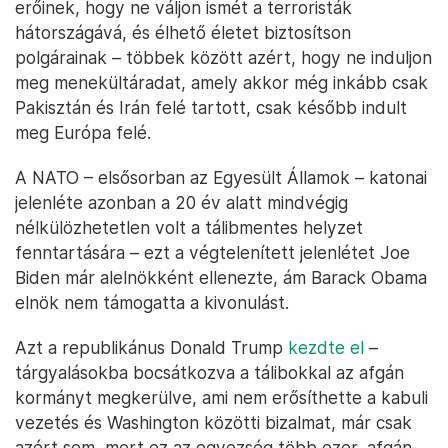
erőinek, hogy ne váljon ismét a terroristák
hátországává, és élhető életet biztosítson
polgárainak – többek között azért, hogy ne induljon
meg menekültáradat, amely akkor még inkább csak
Pakisztán és Irán felé tartott, csak később indult
meg Európa felé.
A NATO – elsősorban az Egyesült Államok – katonai
jelenléte azonban a 20 év alatt mindvégig
nélkülözhetetlen volt a tálibmentes helyzet
fenntartására – ezt a végtelenített jelenlétet Joe
Biden már alelnökként ellenezte, ám Barack Obama
elnök nem támogatta a kivonulást.
Azt a republikánus Donald Trump
kezdte el
–
tárgyalásokba bocsátkozva a tálibokkal az afgán
kormányt megkerülve, ami nem erősíthette a kabuli
vezetés és Washington közötti bizalmat, már csak
azért sem, mert ez az egyezség több ezer, afgán