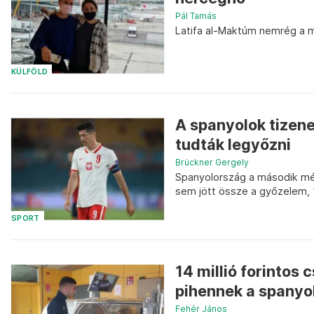
Pál Tamás
Latifa al-Maktúm nemrég a ma
KÜLFÖLD
A spanyolok tizene
tudták legyőzni
Brückner Gergely
Spanyolország a második mér
sem jött össze a győzelem, 
SPORT
14 millió forinto
pihennek a spanyol 
Fehér János