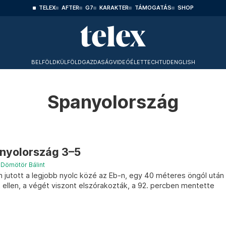
TELEX
AFTER
G7
KARAKTER
TÁMOGATÁS
SHOP
BELFÖLD
KÜLFÖLD
GAZDASÁG
VIDEÓ
ÉLET
TECHTUD
ENGLISH
Spanyolország
nyolország 3–5
–
Dömötör Bálint
 jutott a legjobb nyolc közé az Eb-n, egy 40 méteres öngól után
k ellen, a végét viszont elszórakozták, a 92. percben mentette