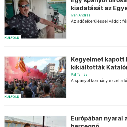
Egy spanyol bírós
kiadatását az Egy
Iván András
Az adóelkerüléssel vádolt fér
KÜLFÖLD
Kegyelmet kapott k
kikiáltották Katal
Pál Tamás
A spanyol kormány ezzel a l
KÜLFÖLD
Európában nyaral a
hercegnő