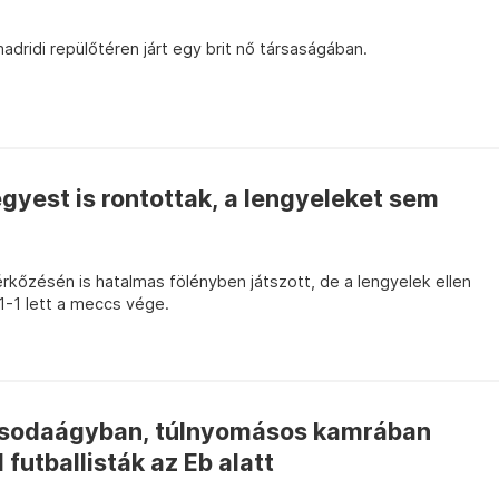
dridi repülőtéren járt egy brit nő társaságában.
gyest is rontottak, a lengyeleket sem
kőzésén is hatalmas fölényben játszott, de a lengyelek ellen
1-1 lett a meccs vége.
s csodaágyban, túlnyomásos kamrában
futballisták az Eb alatt