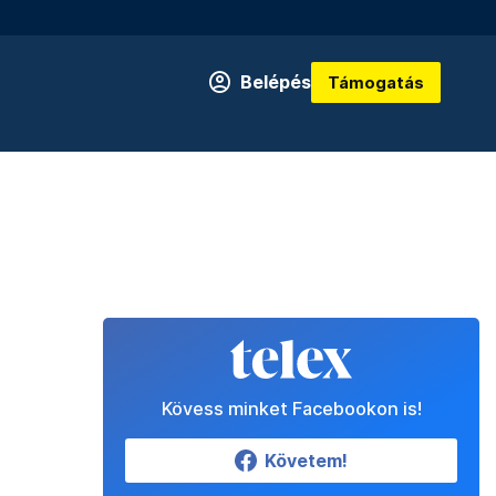
Belépés
Támogatás
Kövess minket Facebookon is!
Követem!