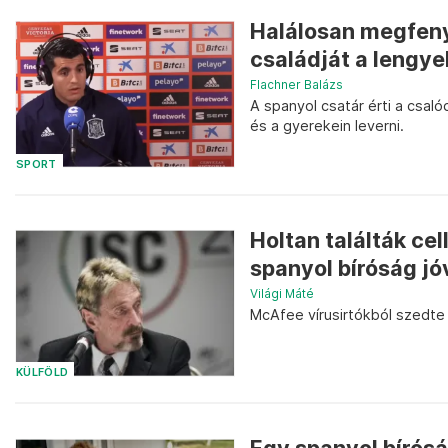
Halálosan megfeny
családját a lengye
Flachner Balázs
A spanyol csatár érti a csaló
és a gyerekein leverni.
SPORT
Holtan találták ce
spanyol bíróság j
Világi Máté
McAfee vírusirtókból szedte
KÜLFÖLD