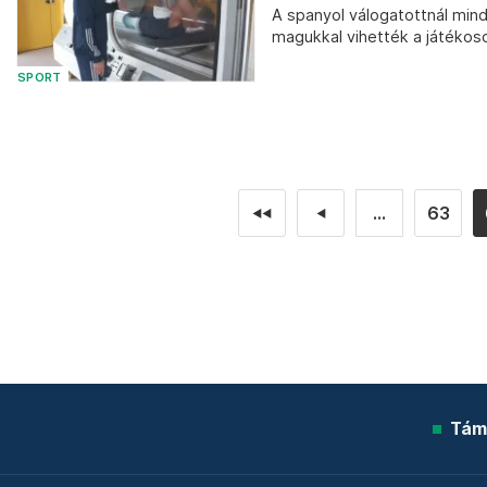
A spanyol válogatottnál min
magukkal vihették a játékos
SPORT
...
63
◄◄
◄
Tám