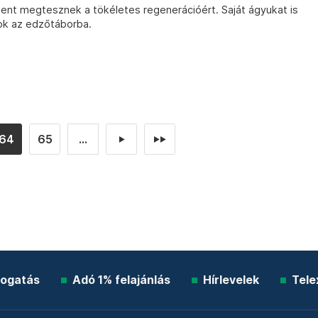
dent megtesznek a tökéletes regenerációért. Saját ágyukat is
ok az edzőtáborba.
64
65
...
►
►►
ogatás
Adó 1% felajánlás
Hírlevelek
Tele