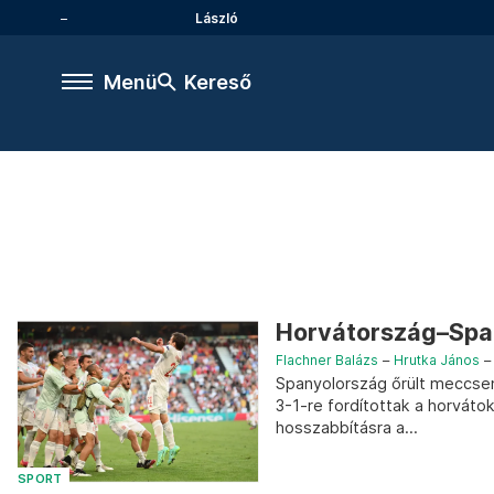
László
Menü
Kereső
Horvátország–Spa
Flachner Balázs
–
Hrutka János
Spanyolország őrült meccsen
3-1-re fordítottak a horváto
hosszabbításra a...
SPORT