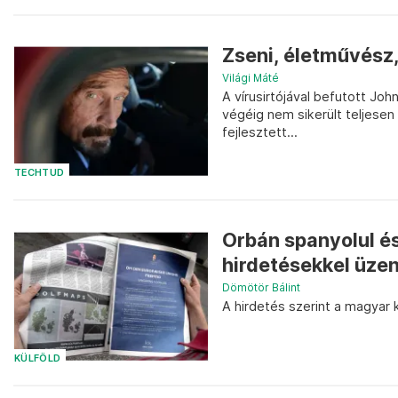
Zseni, életművész,
Világi Máté
A vírusirtójával befutott Jo
végéig nem sikerült teljesen 
fejlesztett...
TECHTUD
Orbán spanyolul és
hirdetésekkel üze
Dömötör Bálint
A hirdetés szerint a magyar
KÜLFÖLD