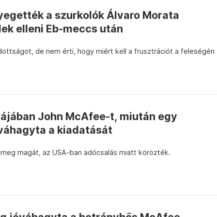
egették a szurkolók Álvaro Morata
lek elleni Eb-meccs után
dottságot, de nem érti, hogy miért kell a frusztrációt a feleségén
llájában John McAfee-t, miután egy
óváhagyta a kiadatását
 meg magát, az USA-ban adócsalás miatt körözték.