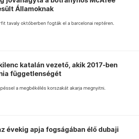
ág jóváhagyta a botrányhős McAfee
esült Államoknak
fit tavaly októberben fogták el a barcelonai reptéren.
ilenc katalán vezető, akik 2017-ben
ónia függetlenségét
épéssel a megbékélés korszakát akarja megnyitni.
z évekig apja fogságában élő dubaji