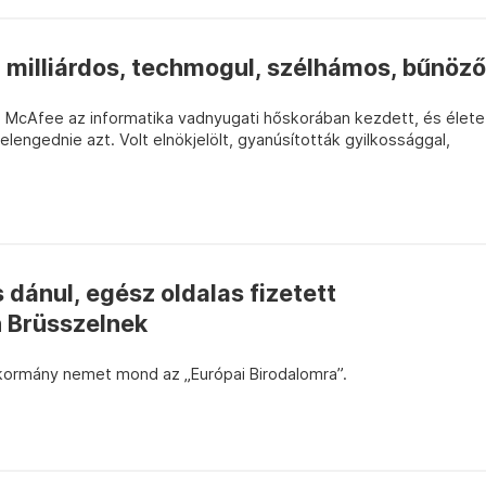
 milliárdos, techmogul, szélhámos, bűnöző
hn McAfee az informatika vadnyugati hőskorában kezdett, és élete
elengednie azt. Volt elnökjelölt, gyanúsították gyilkossággal,
 dánul, egész oldalas fizetett
n Brüsszelnek
 kormány nemet mond az „Európai Birodalomra”.