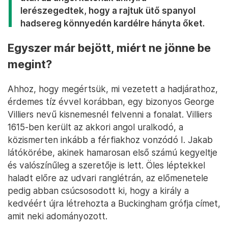
lerészegedtek, hogy a rajtuk ütő spanyol
hadsereg könnyedén kardélre hányta őket.
Egyszer már bejött, miért ne jönne be
megint?
Ahhoz, hogy megértsük, mi vezetett a hadjárathoz,
érdemes tíz évvel korábban, egy bizonyos George
Villiers nevű kisnemesnél felvenni a fonalat. Villiers
1615-ben került az akkori angol uralkodó, a
közismerten inkább a férfiakhoz vonzódó I. Jakab
látókörébe, akinek hamarosan első számú kegyeltje
és valószínűleg a szeretője is lett. Öles léptekkel
haladt előre az udvari ranglétrán, az előmenetele
pedig abban csúcsosodott ki, hogy a király a
kedvéért újra létrehozta a Buckingham grófja címet,
amit neki adományozott.