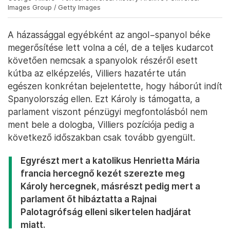
Images Group / Getty Images
A házassággal egyébként az angol−spanyol béke
megerősítése lett volna a cél, de a teljes kudarcot
követően nemcsak a spanyolok részéről esett
kútba az elképzelés, Villiers hazatérte után
egészen konkrétan bejelentette, hogy háborút indít
Spanyolország ellen. Ezt Károly is támogatta, a
parlament viszont pénzügyi megfontolásból nem
ment bele a dologba, Villiers pozíciója pedig a
következő időszakban csak tovább gyengült.
Egyrészt mert a katolikus Henrietta Mária
francia hercegnő kezét szerezte meg
Károly hercegnek, másrészt pedig mert a
parlament őt hibáztatta a Rajnai
Palotagrófság elleni sikertelen hadjárat
miatt.