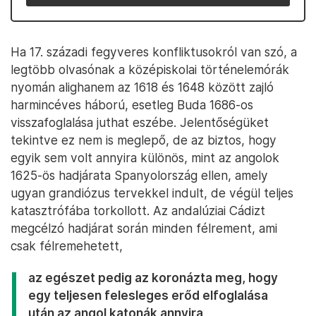
Ha 17. századi fegyveres konfliktusokról van szó, a
legtöbb olvasónak a középiskolai történelemórák
nyomán alighanem az 1618 és 1648 között zajló
harmincéves háború, esetleg Buda 1686-os
visszafoglalása juthat eszébe. Jelentőségüket
tekintve ez nem is meglepő, de az biztos, hogy
egyik sem volt annyira különös, mint az angolok
1625-ös hadjárata Spanyolország ellen, amely
ugyan grandiózus tervekkel indult, de végül teljes
katasztrófába torkollott. Az andalúziai Cádizt
megcélzó hadjárat során minden félrement, ami
csak félremehetett,
az egészet pedig az koronázta meg, hogy
egy teljesen felesleges erőd elfoglalása
után az angol katonák annyira