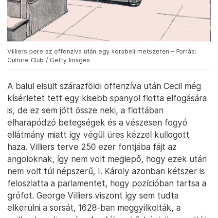
Villiers pere az offenzíva után egy korabeli metszeten – Forrás:
Culture Club / Getty Images
A balul elsült szárazföldi offenzíva után Cecil még
kísérletet tett egy kisebb spanyol flotta elfogására
is, de ez sem jött össze neki, a flottában
elharapódzó betegségek és a vészesen fogyó
ellátmány miatt így végül üres kézzel kullogott
haza. Villiers terve 250 ezer fontjába fájt az
angoloknak, így nem volt meglepő, hogy ezek után
nem volt túl népszerű, I. Károly azonban kétszer is
feloszlatta a parlamentet, hogy pozícióban tartsa a
grófot. George Villiers viszont így sem tudta
elkerülni a sorsát, 1628-ban meggyilkolták, a