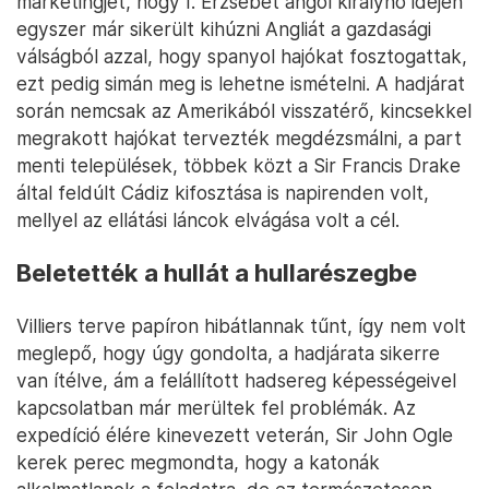
marketingjét, hogy I. Erzsébet angol királynő idején
egyszer már sikerült kihúzni Angliát a gazdasági
válságból azzal, hogy spanyol hajókat fosztogattak,
ezt pedig simán meg is lehetne ismételni. A hadjárat
során nemcsak az Amerikából visszatérő, kincsekkel
megrakott hajókat tervezték megdézsmálni, a part
menti települések, többek közt a Sir Francis Drake
által feldúlt Cádiz kifosztása is napirenden volt,
mellyel az ellátási láncok elvágása volt a cél.
Beletették a hullát a hullarészegbe
Villiers terve papíron hibátlannak tűnt, így nem volt
meglepő, hogy úgy gondolta, a hadjárata sikerre
van ítélve, ám a felállított hadsereg képességeivel
kapcsolatban már merültek fel problémák. Az
expedíció élére kinevezett veterán, Sir John Ogle
kerek perec megmondta, hogy a katonák