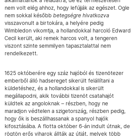
alkalmatlanok a feladatra, de ez természetesen
nem volt elég ahhoz, hogy lefújják az egészet. Ogle
nem sokkal később
betegségre
hivatkozva
visszavonult a birtokára, a helyére pedig
Wimbledon vikomtja, a hollandokkal harcoló Edward
Cecil került, aki remek harcos volt, a tengeren
viszont szinte semmilyen tapasztalattal nem
rendelkezett.
1625 októberére egy száz hajóból és tizenötezer
emberből álló hadsereget sikerült felállítani a
küldetéshez, és a hollandokkal is sikerült
megállapodni, akik további tizenöt csatahajót
küldtek az angoloknak – részben, hogy ne
maradjon védtelen a szigetország, részben pedig,
hogy ők is beszállhassanak a spanyol hajók
kifosztásába. A flotta október 6-án indult útnak, de
rögtön erős viharok állták az útját, melyek több