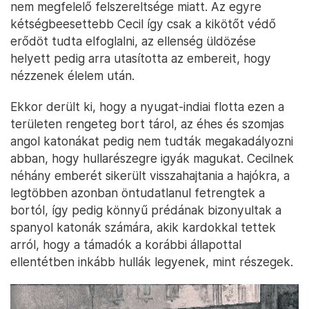
nem megfelelő felszereltsége miatt. Az egyre
kétségbeesettebb Cecil így csak a kikötőt védő
erődöt tudta elfoglalni, az ellenség üldözése
helyett pedig arra utasította az embereit, hogy
nézzenek élelem után.
Ekkor derült ki, hogy a nyugat-indiai flotta ezen a
területen rengeteg bort tárol, az éhes és szomjas
angol katonákat pedig nem tudták megakadályozni
abban, hogy hullarészegre igyák magukat. Cecilnek
néhány emberét sikerült visszahajtania a hajókra, a
legtöbben azonban öntudatlanul fetrengtek a
bortól, így pedig könnyű prédának bizonyultak a
spanyol katonák számára, akik kardokkal tettek
arról, hogy a támadók a korábbi állapottal
ellentétben inkább hullák legyenek, mint részegek.