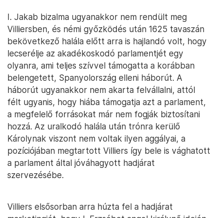
I. Jakab bizalma ugyanakkor nem rendült meg
Villiersben, és némi győzködés után 1625 tavaszán
bekövetkező halála előtt arra is hajlandó volt, hogy
lecserélje az akadékoskodó parlamentjét egy
olyanra, ami teljes szívvel támogatta a korábban
belengetett, Spanyolország elleni háborút. A
háborút ugyanakkor nem akarta felvállalni, attól
félt ugyanis, hogy hiába támogatja azt a parlament,
a megfelelő forrásokat már nem fogják biztosítani
hozzá. Az uralkodó halála után trónra kerülő
Károlynak viszont nem voltak ilyen aggályai, a
pozíciójában megtartott Villiers így bele is vághatott
a parlament által jóváhagyott hadjárat
szervezésébe.
Villiers elsősorban arra húzta fel a hadjárat