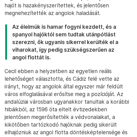
hajót is hazakényszerítettek, és jelentősen
megnehezítették az angolok haladását.
Az élelmük is hamar fogyni kezdett, és a
spanyol hajóktól sem tudtak utánpótlást
szerezni, ők ugyanis sikerrel kerülték el a
viharokat, így pedig szükségszerűen az
angol flottát is.
Cecil ebben a helyzetben az egyetlen reális
lehetőséget választotta, és Cádiz felé vette az
irányt, hogy az angolok által egyszer már feldúlt
város elfoglalásával erősítse meg a pozícióját. Az
andalúziai városban ugyanakkor tanultak a korábbi
hibáikból, az 1596 óta eltelt évtizedekben
jelentősen megerősítették a védvonalaikat, a
kikötőben tartózkodó hajóknak pedig sikerült
elhajózniuk az angol flotta döntésképtelensége és