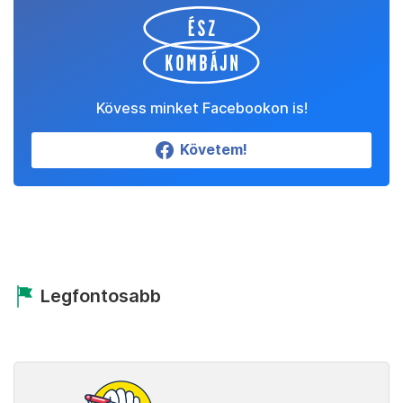
Kövess minket Facebookon is!
Követem!
Legfontosabb