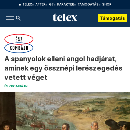
TELEX
AFTER
G7
KARAKTER
TÁMOGATÁS
SHOP
Támogatás
A spanyolok elleni angol hadjárat,
aminek egy össznépi lerészegedés
vetett véget
ÉSZKOMBÁJN