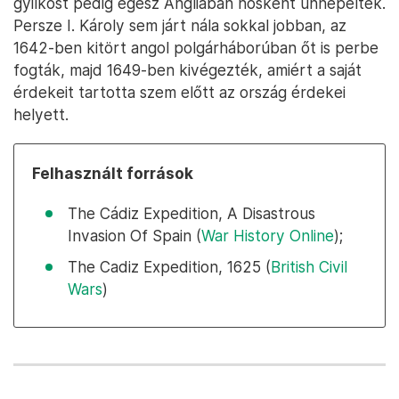
gyilkost pedig egész Angliában hősként ünnepelték.
Persze I. Károly sem járt nála sokkal jobban, az
1642-ben kitört angol polgárháborúban őt is perbe
fogták, majd 1649-ben kivégezték, amiért a saját
érdekeit tartotta szem előtt az ország érdekei
helyett.
Felhasznált források
The Cádiz Expedition, A Disastrous
Invasion Of Spain (
War History Online
);
The Cadiz Expedition, 1625 (
British Civil
Wars
)