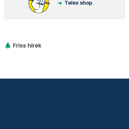
Telex shop
Friss hírek
Támogatás
Adó 1% felajánlás
Hírlevelek
Telex Shop