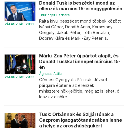
Donald Tusk is beszédet mond az
ellenzék március 15-ei nagygyűlésén
Thüringer Barbara
Rajta kívül beszédet mond többek között
VÁLASZTÁS 2022
Iványi Gábor, Donáth Anna, Karácsony
Gergely, Jakab Péter, Tóth Bertalan,
Dobrev Klára és Márki-Zay Péter is.
Márki-Zay Péter új pártot alapít, és
Donald Tuskkal ünnepel március 15-
én
Ághassi Attila
VÁLASZTÁS 2022
Gémesi György és Pálinkás József
pártjaira építene az ellenzék
miniszterelnök-jelöltje, még az is lehet, ő
lesz az elnöke.
Tusk: Orbánnak és Szijjártónak a
Gazprom igazgatótanácsában lenne
a helye az oroszhűségükért