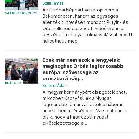
Szilli Tamás
Az Európai Néppárt vezetője nem a
VÁLASZTÁS 2022
Békemeneten, hanem az egységes
ellenzék tüntetésén mondott Putyin- és
Orbánellenes beszédet: videónkban a
beszédet a magyar tolmácsolással együtt
hallgathatja meg.
Ezek már nem azok a lengyelek:
meginoghat Orbán legfontosabb
európai szövetsége az
oroszbarátság...
KÜLFÖLD
Kolozsi Ádám
A magyar kormánypárt elszigetelődhet,
miközben Kaczyńskiék a Nyugat
legerősebb támaszai lettek a háborús
helyzetben a térségben. Varsó abban is
bízik, hogy a határozott nyugati
elkötelezettsége a...