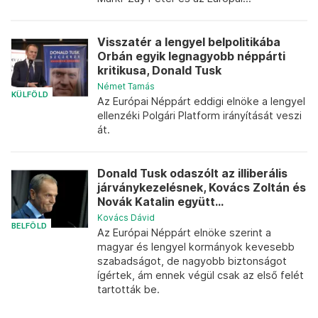
Visszatér a lengyel belpolitikába
Orbán egyik legnagyobb néppárti
kritikusa, Donald Tusk
Német Tamás
KÜLFÖLD
Az Európai Néppárt eddigi elnöke a lengyel
ellenzéki Polgári Platform irányítását veszi
át.
Donald Tusk odaszólt az illiberális
járványkezelésnek, Kovács Zoltán és
Novák Katalin együtt...
Kovács Dávid
BELFÖLD
Az Európai Néppárt elnöke szerint a
magyar és lengyel kormányok kevesebb
szabadságot, de nagyobb biztonságot
ígértek, ám ennek végül csak az első felét
tartották be.