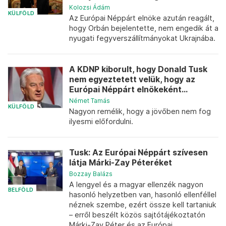
Kolozsi Ádám
KÜLFÖLD
Az Európai Néppárt elnöke azután reagált,
hogy Orbán bejelentette, nem engedik át a
nyugati fegyverszállítmányokat Ukrajnába.
A KDNP kiborult, hogy Donald Tusk
nem egyeztetett velük, hogy az
Európai Néppárt elnökeként...
Német Tamás
KÜLFÖLD
Nagyon remélik, hogy a jövőben nem fog
ilyesmi előfordulni.
Tusk: Az Európai Néppárt szívesen
látja Márki-Zay Péteréket
Bozzay Balázs
A lengyel és a magyar ellenzék nagyon
BELFÖLD
hasonló helyzetben van, hasonló ellenféllel
néznek szembe, ezért össze kell tartaniuk
– erről beszélt közös sajtótájékoztatón
Márki-Zay Péter és az Európai...