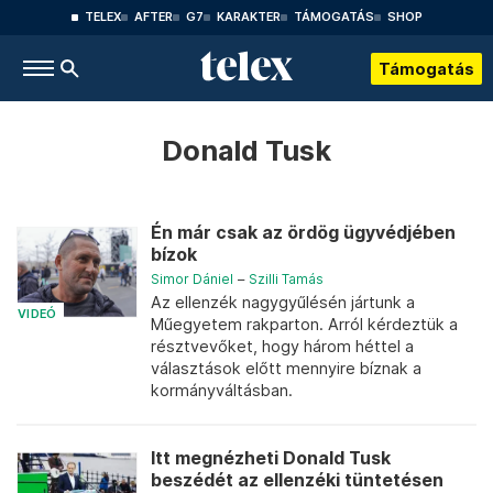
TELEX
AFTER
G7
KARAKTER
TÁMOGATÁS
SHOP
Támogatás
Donald Tusk
Én már csak az ördög ügyvédjében
bízok
Simor Dániel
–
Szilli Tamás
Az ellenzék nagygyűlésén jártunk a
VIDEÓ
Műegyetem rakparton. Arról kérdeztük a
résztvevőket, hogy három héttel a
választások előtt mennyire bíznak a
kormányváltásban.
Itt megnézheti Donald Tusk
beszédét az ellenzéki tüntetésen