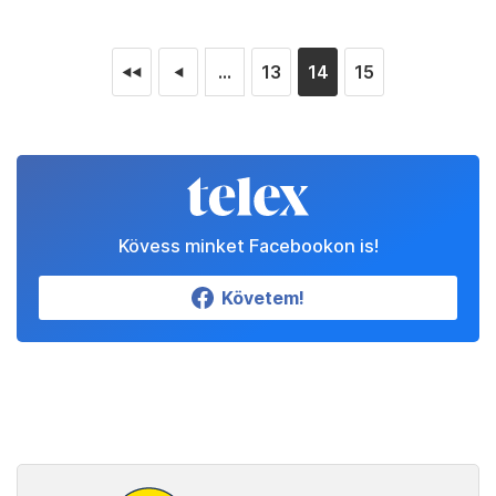
...
13
14
15
◄◄
◄
Kövess minket Facebookon is!
Követem!