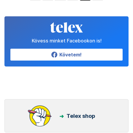
Kövess minket Facebookon is!
Követem!
Telex shop