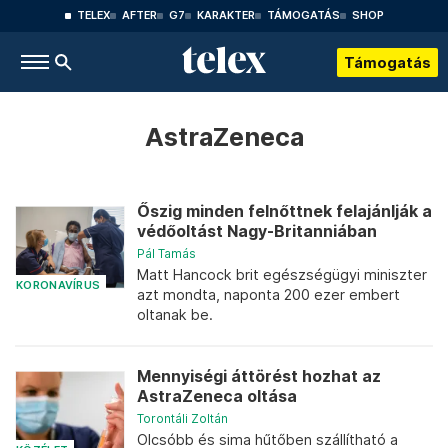
TELEX
AFTER
G7
KARAKTER
TÁMOGATÁS
SHOP
Támogatás
AstraZeneca
Őszig minden felnőttnek felajánlják a
védőoltást Nagy-Britanniában
Pál Tamás
Matt Hancock brit egészségügyi miniszter
KORONAVÍRUS
azt mondta, naponta 200 ezer embert
oltanak be.
Mennyiségi áttörést hozhat az
AstraZeneca oltása
Torontáli Zoltán
Olcsóbb és sima hűtőben szállítható a