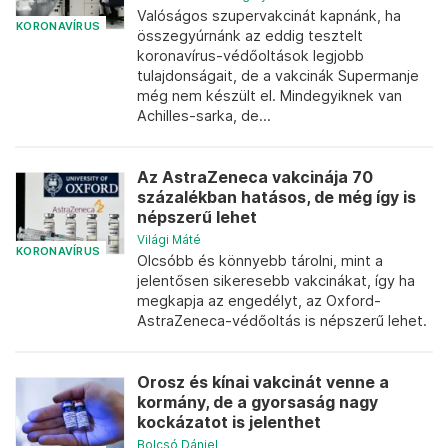
Valóságos szupervakcinát kapnánk, ha
KORONAVÍRUS
összegyúrnánk az eddig tesztelt
koronavírus-védőoltások legjobb
tulajdonságait, de a vakcinák Supermanje
még nem készült el. Mindegyiknek van
Achilles-sarka, de...
Az AstraZeneca vakcinája 70
százalékban hatásos, de még így is
népszerű lehet
Világi Máté
KORONAVÍRUS
Olcsóbb és könnyebb tárolni, mint a
jelentősen sikeresebb vakcinákat, így ha
megkapja az engedélyt, az Oxford-
AstraZeneca-védőoltás is népszerű lehet.
Orosz és kínai vakcinát venne a
kormány, de a gyorsaság nagy
kockázatot is jelenthet
Bolcsó Dániel