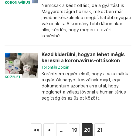
KORONAVÍRUS
Nemcsak a kész oltást, de a gyártást is
Magyarországra hoznák, miközben már
javában készülnek a megbízhatóbb nyugati
vakcinák is. A kormány több lábon akar
állni, kérdés, hogy megéri-e ezért
kevésbé...
Kezd kiderülni, hogyan lehet mégis
keresni a koronavírus-oltásokon
Torontáli Zoltán
Korántsem egyértelmű, hogy a vakcinákkal
KÖZÉLET
a gyártók nagyot kaszálnak majd, egy
dokumentum azonban arra utal, hogy
meglehet a választóvonal a humanitárius
segítség és az üzlet között.
...
19
20
21
◄◄
◄