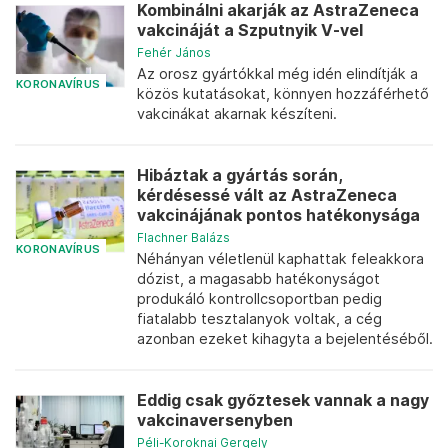
Kombinálni akarják az AstraZeneca
vakcináját a Szputnyik V-vel
Fehér János
Az orosz gyártókkal még idén elindítják a
KORONAVÍRUS
közös kutatásokat, könnyen hozzáférhető
vakcinákat akarnak készíteni.
Hibáztak a gyártás során,
kérdésessé vált az AstraZeneca
vakcinájának pontos hatékonysága
Flachner Balázs
KORONAVÍRUS
Néhányan véletlenül kaphattak feleakkora
dózist, a magasabb hatékonyságot
produkáló kontrollcsoportban pedig
fiatalabb tesztalanyok voltak, a cég
azonban ezeket kihagyta a bejelentéséből.
Eddig csak győztesek vannak a nagy
vakcinaversenyben
Péli-Koroknai Gergely