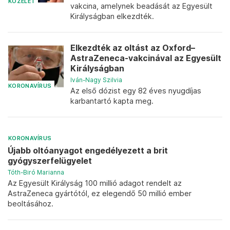
KÖZÉLET
vakcina, amelynek beadását az Egyesült
Királyságban elkezdték.
Elkezdték az oltást az Oxford–
AstraZeneca-vakcinával az Egyesült
Királyságban
Iván-Nagy Szilvia
KORONAVÍRUS
Az első dózist egy 82 éves nyugdíjas
karbantartó kapta meg.
KORONAVÍRUS
Újabb oltóanyagot engedélyezett a brit
gyógyszerfelügyelet
Tóth-Biró Marianna
Az Egyesült Királyság 100 millió adagot rendelt az
AstraZeneca gyártótól, ez elegendő 50 millió ember
beoltásához.