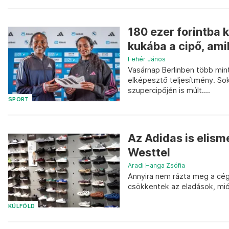
180 ezer forintba 
kukába a cipő, ami
Fehér János
Vasárnap Berlinben több mint
elképesztő teljesítmény. Sok
szupercipőjén is múlt....
SPORT
Az Adidas is elism
Westtel
Aradi Hanga Zsófia
Annyira nem rázta meg a cég
csökkentek az eladások, mió
KÜLFÖLD