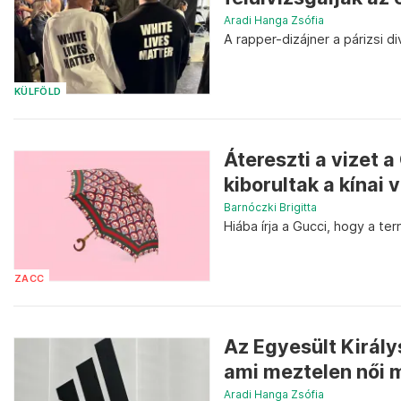
Aradi Hanga Zsófia
A rapper-dizájner a párizsi d
KÜLFÖLD
Átereszti a vizet 
kiborultak a kínai 
Barnóczki Brigitta
Hiába írja a Gucci, hogy a te
ZACC
Az Egyesült Király
ami meztelen női m
Aradi Hanga Zsófia