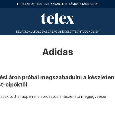
TELEX
AFTER
G7
KARAKTER
TÁMOGATÁS
SHOP
BELFÖLD
KÜLFÖLD
GAZDASÁG
VIDEÓ
ÉLET
TECHTUD
ENGLISH
Adidas
ési áron próbál megszabadulni a készleten
t-cipőktől
szakított a rapperrel a sorozatos antiszemita megjegyzései