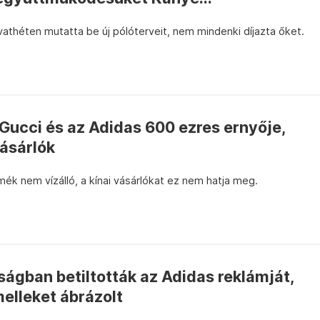
ivathéten mutatta be új pólóterveit, nem mindenki díjazta őket.
a Gucci és az Adidas 600 ezres ernyője,
vásárlók
rmék nem vízálló, a kínai vásárlókat ez nem hatja meg.
ságban betiltották az Adidas reklámját,
elleket ábrázolt