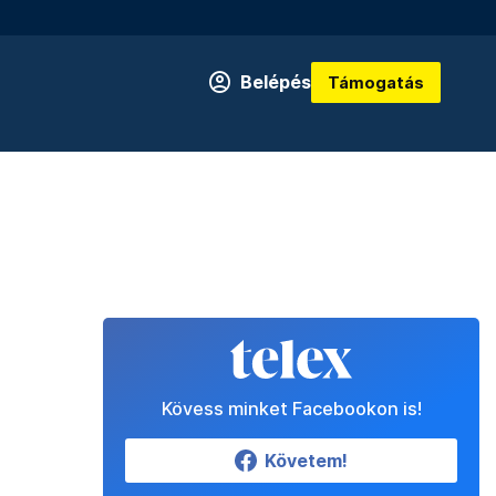
Belépés
Támogatás
Kövess minket Facebookon is!
Követem!