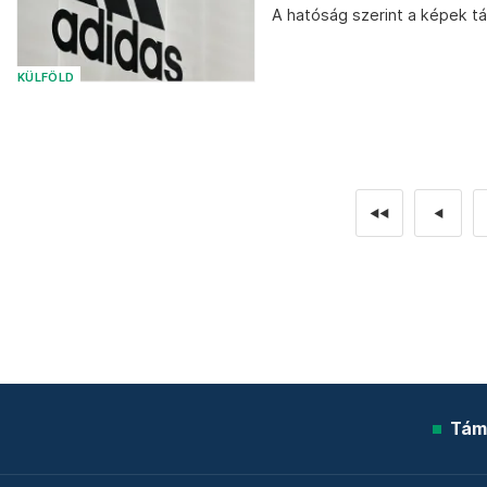
A hatóság szerint a képek tá
KÜLFÖLD
◄◄
◄
Tám