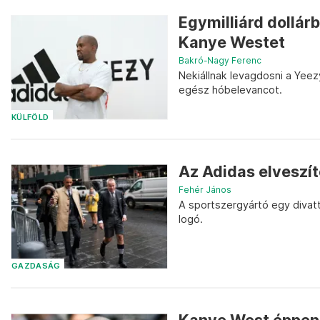
Egymilliárd dollár
Kanye Westet
Bakró-Nagy Ferenc
Nekiállnak levagdosni a Yeezy
egész hóbelevancot.
KÜLFÖLD
Az Adidas elveszít
Fehér János
A sportszergyártó egy divatt
logó.
GAZDASÁG