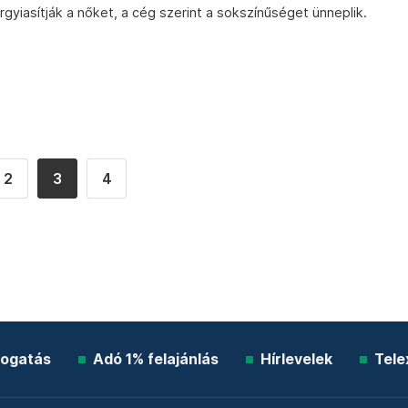
rgyiasítják a nőket, a cég szerint a sokszínűséget ünneplik.
2
3
4
ogatás
Adó 1% felajánlás
Hírlevelek
Tele