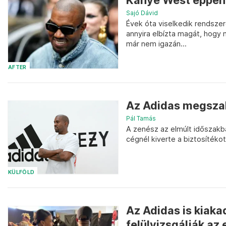
Kanye West éppen 
Sajó Dávid
Évek óta viselkedik rendszer
annyira elbízta magát, hogy 
már nem igazán...
AFTER
Az Adidas megszak
Pál Tamás
A zenész az elmúlt időszakb
cégnél kiverte a biztosítékot
KÜLFÖLD
Az Adidas is kiaka
felülvizsgálják az