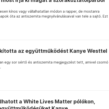
most írja ki magát a szórakoztatóiparból
esen kínos vagy vállalhatatlan módon a rapper, de mostanra
napok óta az antiszemita megnyilvánulásaival van tele a sajtó. Ezt
ította az együttműködést Kanye Westtel
an egy sor sértő és antiszemita megjegyzést tett, amivel csomó
.
dhatott a White Lives Matter pólókon,
 együttműködésüket Kanye...