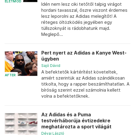
ÉLETMÓD
Idén nem lesz ciki tetőtől talpig virágot
hordani tavasszal, őszre viszont érdemes
lesz leporolni az Adidas melegítőt! A
réteges öltözködés jegyében egy
tüllszoknyát is rádobhatunk majd.
Meglepő...
Pert nyert az Adidas a Kanye West-
ügyben
Sajó Dávid
A befektetők kártérítést követeltek,
AFTER
amiért szerintük az Adidas szándékosan
titkolta, hogy a rapper beszámíthatatlan. A
bíróság szerint ezzel számolnia kellett
volna a befektetőknek.
Az Adidas és a Puma
testvérháborúja évtizedekre
meghatározta a sport világát
Dévai László