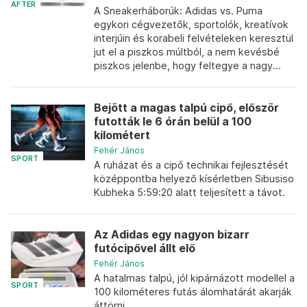
AFTER
A Sneakerháborúk: Adidas vs. Puma
egykori cégvezetők, sportolók, kreatívok
interjúin és korabeli felvételeken keresztül
jut el a piszkos múltból, a nem kevésbé
piszkos jelenbe, hogy feltegye a nagy...
Bejött a magas talpú cipő, először
futották le 6 órán belül a 100
kilométert
Fehér János
SPORT
A ruházat és a cipő technikai fejlesztését
középpontba helyező kísérletben Sibusiso
Kubheka 5:59:20 alatt teljesített a távot.
Az Adidas egy nagyon bizarr
futócipővel állt elő
Fehér János
A hatalmas talpú, jól kipárnázott modellel a
SPORT
100 kilométeres futás álomhatárát akarják
áttörni.