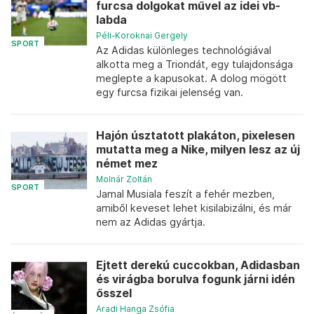
furcsa dolgokat művel az idei vb-
labda
Péli-Koroknai Gergely
SPORT
Az Adidas különleges technológiával
alkotta meg a Triondát, egy tulajdonsága
meglepte a kapusokat. A dolog mögött
egy furcsa fizikai jelenség van.
Hajón úsztatott plakáton, pixelesen
mutatta meg a Nike, milyen lesz az új
német mez
Molnár Zoltán
SPORT
Jamal Musiala feszít a fehér mezben,
amiből keveset lehet kisilabizálni, és már
nem az Adidas gyártja.
Ejtett derekú cuccokban, Adidasban
és virágba borulva fogunk járni idén
ősszel
Aradi Hanga Zsófia