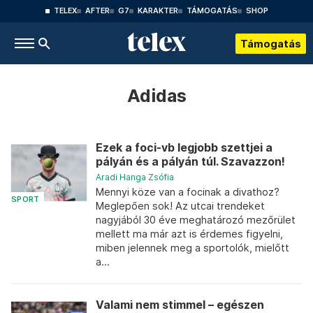
TELEX
AFTER
G7
KARAKTER
TÁMOGATÁS
SHOP
Támogatás
Adidas
Ezek a foci-vb legjobb szettjei a
pályán és a pályán túl. Szavazzon!
Aradi Hanga Zsófia
Mennyi köze van a focinak a divathoz?
SPORT
Meglepően sok! Az utcai trendeket
nagyjából 30 éve meghatározó mezőrület
mellett ma már azt is érdemes figyelni,
miben jelennek meg a sportolók, mielőtt
a...
Valami nem stimmel – egészen