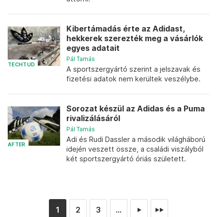
Kibertámadás érte az Adidast,
hekkerek szerezték meg a vásárlók
egyes adatait
Pál Tamás
TECHTUD
A sportszergyártó szerint a jelszavak és
fizetési adatok nem kerültek veszélybe.
Sorozat készül az Adidas és a Puma
rivalizálásáról
Pál Tamás
Adi és Rudi Dassler a második világháború
AFTER
idején veszett össze, a családi viszályból
két sportszergyártó óriás született.
1
2
3
...
►
►►