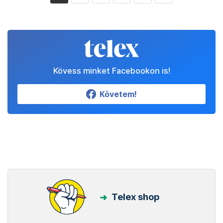
Kövess minket Facebookon is!
Követem!
Telex shop